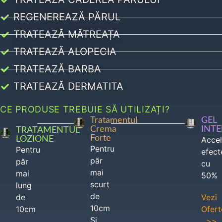
REGENEREAZĂ PĂRUL
TRATEAZĂ MĂTREAȚA
TRATEAZĂ ALOPECIA
TRATEAZĂ BARBA
TRATEAZĂ DERMATITA
CE PRODUSE TREBUIE SĂ UTILIZAȚI?
Tratamentul
GEL
Crema
INT
TRATAMENTUL
Forte
LOZIONE
Acce
Pentru
Pentru
efect
păr
păr
cu
mai
mai
50%
scurt
lung
de
de
Vezi
10cm
10cm
Ofert
Si
>>