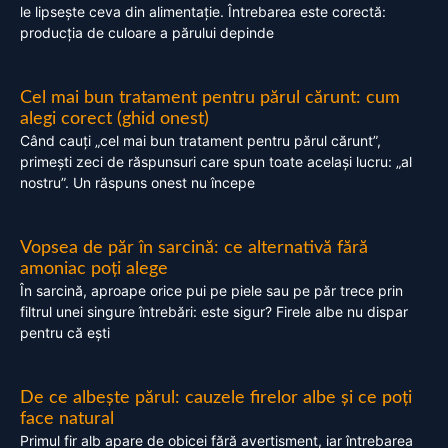
le lipsește ceva din alimentație. Întrebarea este corectă:
producția de culoare a părului depinde
Cel mai bun tratament pentru părul cărunt: cum
alegi corect (ghid onest)
Când cauți „cel mai bun tratament pentru părul cărunt”,
primești zeci de răspunsuri care spun toate același lucru: „al
nostru”. Un răspuns onest nu începe
Vopsea de păr în sarcină: ce alternativă fără
amoniac poți alege
În sarcină, aproape orice pui pe piele sau pe păr trece prin
filtrul unei singure întrebări: este sigur? Firele albe nu dispar
pentru că ești
De ce albește părul: cauzele firelor albe și ce poți
face natural
Primul fir alb apare de obicei fără avertisment, iar întrebarea