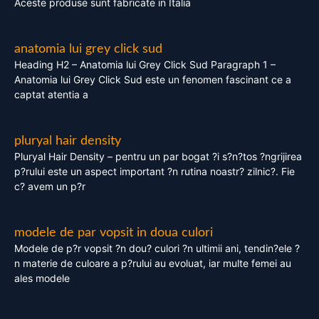
Aceste produse sunt fabricate in Italia
anatomia lui grey click sud
Heading H2 – Anatomia lui Grey Click Sud Paragraph 1 –
Anatomia lui Grey Click Sud este un fenomen fascinant ce a
captat atentia a
pluryal hair density
Pluryal Hair Density – pentru un par bogat ?i s?n?tos ?ngrijirea
p?rului este un aspect important ?n rutina noastr? zilnic?. Fie
c? avem un p?r
modele de par vopsit in doua culori
Modele de p?r vopsit ?n dou? culori ?n ultimii ani, tendin?ele ?
n materie de culoare a p?rului au evoluat, iar multe femei au
ales modele