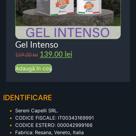
Gel Intenso
139.00
lei
159.00
lei
Adaugă în coș
IDENTIFICARE
Sereni Capelli SRL.
CODICE FISCALE: IT00343169991
CODICE ESTERO: 000042999166
Fabrica: Resana, Veneto, Italia