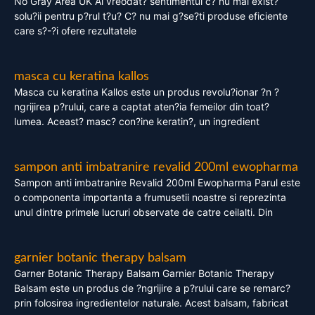
No Gray Area UK Ai vreodat? sentimentul c? nu mai exist?
solu?ii pentru p?rul t?u? C? nu mai g?se?ti produse eficiente
care s?-?i ofere rezultatele
masca cu keratina kallos
Masca cu keratina Kallos este un produs revolu?ionar ?n ?
ngrijirea p?rului, care a captat aten?ia femeilor din toat?
lumea. Aceast? masc? con?ine keratin?, un ingredient
sampon anti imbatranire revalid 200ml ewopharma
Sampon anti imbatranire Revalid 200ml Ewopharma Parul este
o componenta importanta a frumusetii noastre si reprezinta
unul dintre primele lucruri observate de catre ceilalti. Din
garnier botanic therapy balsam
Garner Botanic Therapy Balsam Garnier Botanic Therapy
Balsam este un produs de ?ngrijire a p?rului care se remarc?
prin folosirea ingredientelor naturale. Acest balsam, fabricat