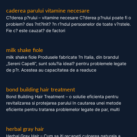
caderea parului vitamine necesare
C?derea p?rului – vitamine necesare C?derea p?rului poate fi o
problem? des ?nt?lnit? ?n r?ndul persoanelor de toate v?rstele.
Fie c? este cauzat? de factori
milk shake fiole
milk shake fiole Produsele fabricate ?n Italia, din brandul
„Sereni Capelli”, sunt solu?ia ideal? pentru problemele legate
de p?r. Acestea au capacitatea de a readuce
bond building hair treatment
Bond Building Hair Treatment – o solutie eficienta pentru
revitalizarea si protejarea parului In cautarea unei metode
eficiente pentru tratarea problemelor legate de par, multi
herbal gray hair
Herbal Gray Hair – Cum sa iti recapeti culoarea naturala a