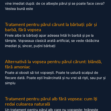
vine imediat după: de ce albește părul și se poate face ceva?
Vestea bună este
Tratament pentru părul cărunt la bărbați: păr și
barbă, fără vopsea
Firele albe la bărbați apar adesea întâi în barbă și pe la
tâmple. Vopseaua clasică arată artificial, se vede rădăcina
imediat și, sincer, puțini bărbați
Alternativă la vopsea pentru părul cărunt: blândă,
fără amoniac
Poate ai obosit să tot vopsești. Poate te ustură scalpul de
fiecare dată. Poate ești însărcinată și nu vrei să riști, sau pur și
simplu
Tratament pentru părul alb fără vopsea: cum îți
redai culoarea naturală
Un tratament pentru părul alb care nu vopsește: hrănește