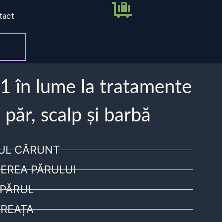
tact
 1 în lume la tratamente
 păr, scalp și barbă
UL CĂRUNT
EREA PĂRULUI
PĂRUL
REAȚA