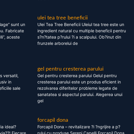
ulei tea tree beneficii
olage” sunt un
Ulei Tea Tree Beneficii Uleiul tea tree este un
au. Fabricate
ingredient natural cu multiple beneficii pentru
li”, aceste
s?n?tatea p?rului ?i a scalpului. Ob?inut din
frunzele arborelui de
gel pentru cresterea parului
 versatil,
Gel pentru cresterea parului Gelul pentru
usiv in
cresterea parului este un produs eficient in
ficiile sale
rezolvarea diferitelor probleme legate de
sanatatea si aspectul parului. Alegerea unui
gel
forcapil dona
ia ideal?
Forcapil Dona – revitalizare ?i ?ngrijire a p?
via??! Fiecare
rului cu produse Sereni Capelli Forcapil Dona