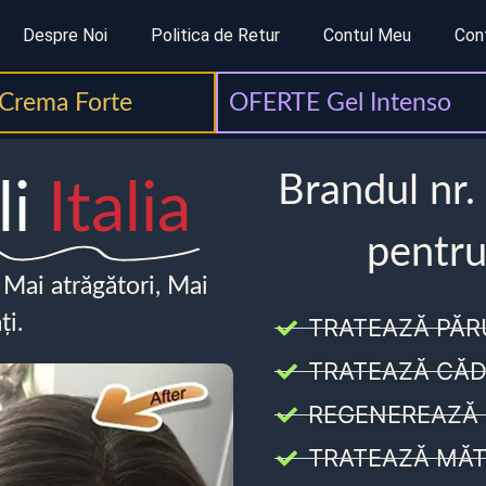
Despre Noi
Politica de Retur
Contul Meu
Con
Crema Forte
OFERTE Gel Intenso
Brandul nr.
li
Italia
pentru
, Mai atrăgători, Mai
ți.
TRATEAZĂ PĂR
TRATEAZĂ CĂD
REGENEREAZĂ 
TRATEAZĂ MĂT