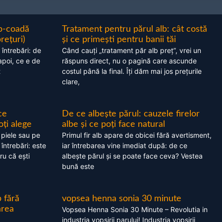
ap-coadă
Tratament pentru părul alb: cât costă
prețuri)
și ce primești pentru banii tăi
 întrebări: de
Când cauți „tratament păr alb preț”, vrei un
apoi, ce e de
răspuns direct, nu o pagină care ascunde
t
costul până la final. Îți dăm mai jos prețurile
clare,
ce
De ce albește părul: cauzele firelor
oți alege
albe și ce poți face natural
 piele sau pe
Primul fir alb apare de obicei fără avertisment,
 întrebări: este
iar întrebarea vine imediat după: de ce
ru că ești
albește părul și se poate face ceva? Vestea
bună este
 fără
vopsea henna sonia 30 minute
area
Vopsea Henna Sonia 30 Minute – Revolutia in
industria vopsirii parului! Industria vopsirii