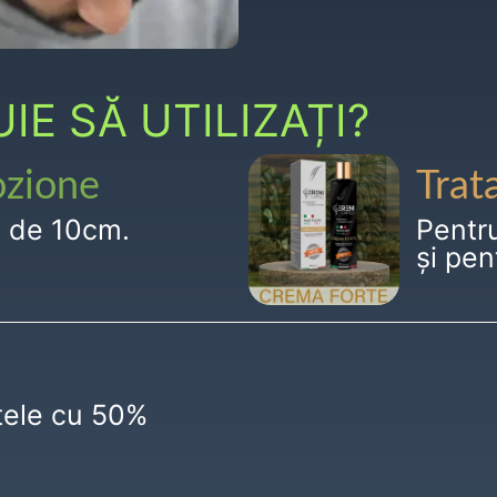
E SĂ UTILIZAȚI?
ozione
Trat
g de 10cm.
Pentr
și pen
ctele cu 50%