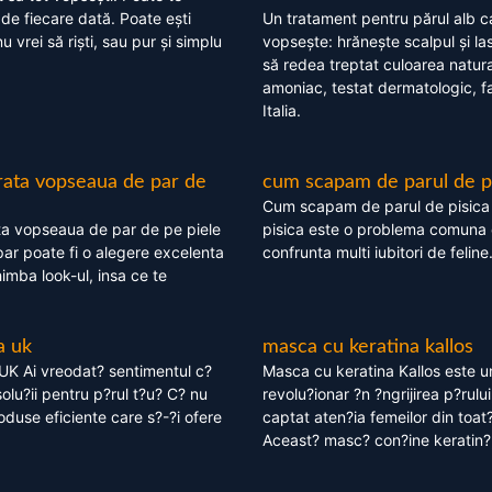
 de fiecare dată. Poate ești
Un tratament pentru părul alb c
nu vrei să riști, sau pur și simplu
vopsește: hrănește scalpul și l
să redea treptat culoarea natura
amoniac, testat dermatologic, fa
Italia.
rata vopseaua de par de
cum scapam de parul de p
Cum scapam de parul de pisica
ta vopseaua de par de pe piele
pisica este o problema comuna 
ar poate fi o alegere excelenta
confrunta multi iubitori de feline
himba look-ul, insa ce te
a uk
masca cu keratina kallos
UK Ai vreodat? sentimentul c?
Masca cu keratina Kallos este 
olu?ii pentru p?rul t?u? C? nu
revolu?ionar ?n ?ngrijirea p?rului
oduse eficiente care s?-?i ofere
captat aten?ia femeilor din toat
Aceast? masc? con?ine keratin?,