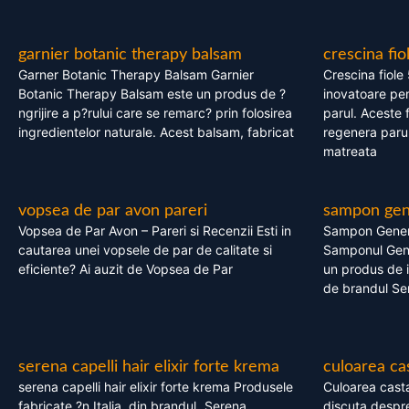
garnier botanic therapy balsam
crescina fio
Garner Botanic Therapy Balsam Garnier
Crescina fiole
Botanic Therapy Balsam este un produs de ?
inovatoare pen
ngrijire a p?rului care se remarc? prin folosirea
parul. Aceste 
ingredientelor naturale. Acest balsam, fabricat
regenera parul
matreata
vopsea de par avon pareri
sampon gene
Vopsea de Par Avon – Pareri si Recenzii Esti in
Sampon Gener
cautarea unei vopsele de par de calitate si
Samponul Gene
eficiente? Ai auzit de Vopsea de Par
un produs de in
de brandul Se
serena capelli hair elixir forte krema
culoarea ca
serena capelli hair elixir forte krema Produsele
Culoarea casta
fabricate ?n Italia, din brandul „Serena
discuta despre