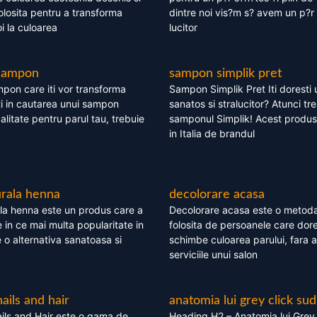
olosita pentru a transforma
dintre noi vis?m s? avem un p?r 
i la culoarea
lucitor
 sampon
sampon simplik pret
mpon care iti vor transforma
Sampon Simplik Pret Iti doresti 
i in cautarea unui sampon
sanatos si stralucitor? Atunci tr
calitate pentru parul tau, trebuie
samponul Simplik! Acest produs 
in Italia de brandul
rala henna
decolorare acasa
la henna este un produs care a
Decolorare acasa este o metoda
e in ce mai multa popularitate in
folosita de persoanele care dore
te o alternativa sanatoasa si
schimbe culoarea parului, fara a
serviciile unui salon
nails and hair
anatomia lui grey click sud
ils and Hair este o gama de
Heading H2 – Anatomia lui Grey