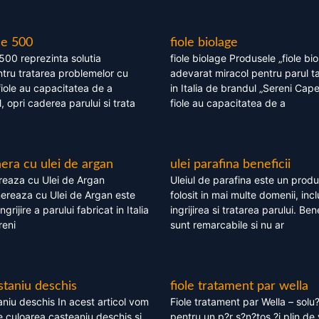
le 500
fiole biolage
 500 reprezinta solutia
fiole biolage Produsele „fiole bi
tru tratarea problemelor cu
adevarat miracol pentru parul t
fiole au capacitatea de a
in Italia de brandul „Sereni Capel
, opri caderea parului si trata
fiole au capacitatea de a
ra cu ulei de argan
ulei parafina beneficii
eaza cu Ulei de Argan
Uleiul de parafina este un produs
reaza cu Ulei de Argan este
folosit in mai multe domenii, incl
grijire a parului fabricat in Italia
ingrijirea si tratarea parului. Bene
reni
sunt remarcabile si nu ar
staniu deschis
fiole tratament par wella
niu deschis In acest articol vom
Fiole tratament par Wella – solu?
 culoarea casteaniu deschis si
pentru un p?r s?n?tos ?i plin de 