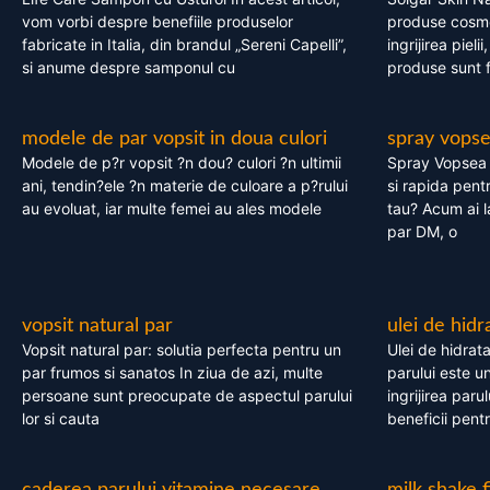
vom vorbi despre benefiile produselor
produse cosme
fabricate in Italia, din brandul „Sereni Capelli”,
ingrijirea pieli
si anume despre samponul cu
produse sunt fa
modele de par vopsit in doua culori
spray vops
Modele de p?r vopsit ?n dou? culori ?n ultimii
Spray Vopsea P
ani, tendin?ele ?n materie de culoare a p?rului
si rapida pent
au evoluat, iar multe femei au ales modele
tau? Acum ai 
par DM, o
vopsit natural par
ulei de hidr
Vopsit natural par: solutia perfecta pentru un
Ulei de hidrata
par frumos si sanatos In ziua de azi, multe
parului este un
persoane sunt preocupate de aspectul parului
ingrijirea paru
lor si cauta
beneficii pent