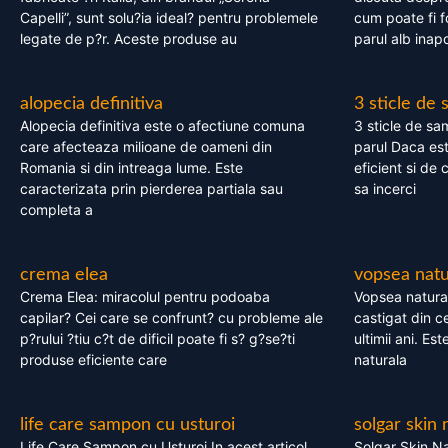
Capelli”, sunt solu?ia ideal? pentru problemele
cum poate fi f
legate de p?r. Aceste produse au
parul alb inapo
alopecia definitiva
3 sticle de
Alopecia definitiva este o afectiune comuna
3 sticle de sa
care afecteaza milioane de oameni din
parul Daca est
Romania si din intreaga lume. Este
eficient si de 
caracterizata prin pierderea partiala sau
sa incerci
completa a
crema elea
vopsea natu
Crema Elea: miracolul pentru podoaba
Vopsea natura
capilar? Cei care se confrunt? cu probleme ale
castigat din c
p?rului ?tiu c?t de dificil poate fi s? g?se?ti
ultimii ani. Es
produse eficiente care
naturala
life care sampon cu usturoi
solgar skin 
Life Care Sampon cu Usturoi In acest articol,
Solgar Skin Na