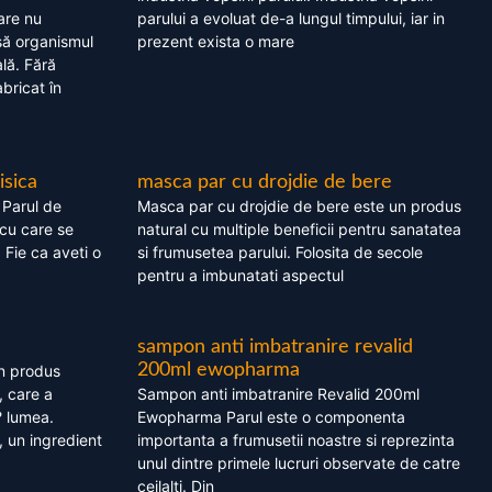
are nu
parului a evoluat de-a lungul timpului, iar in
asă organismul
prezent exista o mare
lă. Fără
bricat în
isica
masca par cu drojdie de bere
 Parul de
Masca par cu drojdie de bere este un produs
cu care se
natural cu multiple beneficii pentru sanatatea
. Fie ca aveti o
si frumusetea parului. Folosita de secole
pentru a imbunatati aspectul
sampon anti imbatranire revalid
200ml ewopharma
un produs
, care a
Sampon anti imbatranire Revalid 200ml
? lumea.
Ewopharma Parul este o componenta
 un ingredient
importanta a frumusetii noastre si reprezinta
unul dintre primele lucruri observate de catre
ceilalti. Din