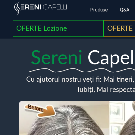
Produse
Q&A
OFERTE Lozione
OFERTE 
Sereni
Capel
Cu ajutorul nostru veți fi: Mai tineri
iubiți, Mai respecta