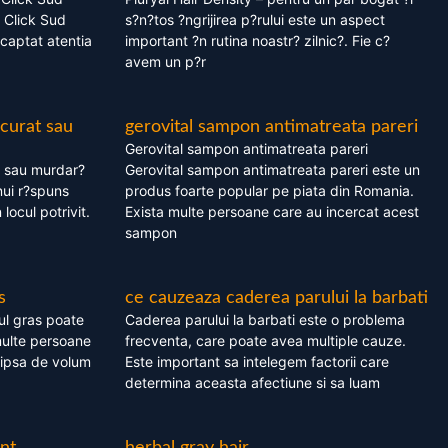
 Click Sud
s?n?tos ?ngrijirea p?rului este un aspect
captat atentia
important ?n rutina noastr? zilnic?. Fie c?
avem un p?r
 curat sau
gerovital sampon antimatreata pareri
Gerovital sampon antimatreata pareri
t sau murdar?
Gerovital sampon antimatreata pareri este un
nui r?spuns
produs foarte popular pe piata din Romania.
 locul potrivit.
Exista multe persoane care au incercat acest
sampon
s
ce cauzeaza caderea parului la barbati
ul gras poate
Caderea parului la barbati este o problema
multe persoane
frecventa, care poate avea multiple cauze.
 lipsa de volum
Este important sa intelegem factorii care
determina aceasta afectiune si sa luam