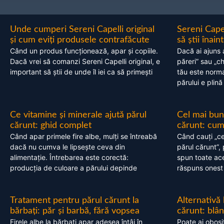
Unde cumperi Sereni Capelli original
Sereni Cape
și cum eviți produsele contrafăcute
să știi înai
Când un produs funcționează, apar și copiile.
Dacă ai ajuns 
Dacă vrei să comanzi Sereni Capelli original, e
păreri” sau „c
important să știi de unde îl iei ca să primești
tău este normal
părului e plină
Ce vitamine și minerale ajută părul
Cel mai bun
cărunt: ghid complet
cărunt: cum 
Când apar primele fire albe, mulți se întreabă
Când cauți „ce
dacă nu cumva le lipsește ceva din
părul cărunt”,
alimentație. Întrebarea este corectă:
spun toate acel
producția de culoare a părului depinde
răspuns onest
Tratament pentru părul cărunt la
Alternativă
bărbați: păr și barbă, fără vopsea
cărunt: blâ
Firele albe la bărbați apar adesea întâi în
Poate ai obosi