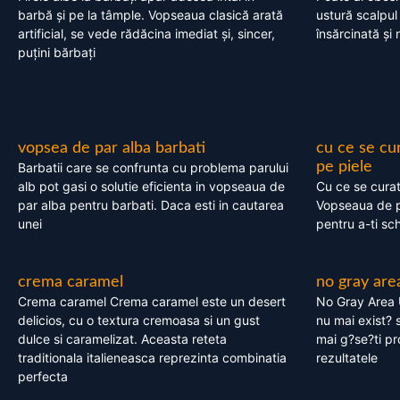
barbă și pe la tâmple. Vopseaua clasică arată
ustură scalpul
artificial, se vede rădăcina imediat și, sincer,
însărcinată și 
puțini bărbați
vopsea de par alba barbati
cu ce se cu
pe piele
Barbatii care se confrunta cu problema parului
alb pot gasi o solutie eficienta in vopseaua de
Cu ce se cura
par alba pentru barbati. Daca esti in cautarea
Vopseaua de p
unei
pentru a-ti sc
crema caramel
no gray are
Crema caramel Crema caramel este un desert
No Gray Area 
delicios, cu o textura cremoasa si un gust
nu mai exist? s
dulce si caramelizat. Aceasta reteta
mai g?se?ti pr
traditionala italieneasca reprezinta combinatia
rezultatele
perfecta