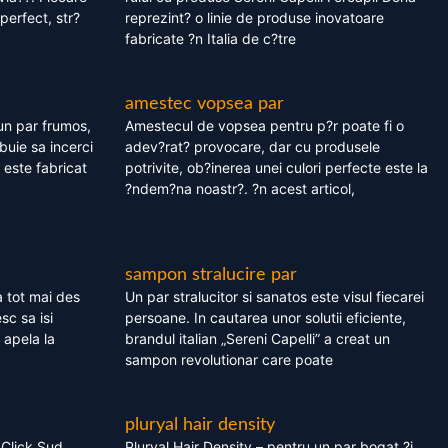
perfect, str?
reprezint? o linie de produse inovatoare
fabricate ?n Italia de c?tre
amestec vopsea par
un par frumos,
Amestecul de vopsea pentru p?r poate fi o
ebuie sa incerci
adev?rat? provocare, dar cu produsele
este fabricat
potrivite, ob?inerea unei culori perfecte este la
?ndem?na noastr?. ?n acest articol,
sampon stralucire par
 tot mai des
Un par stralucitor si sanatos este visul fiecarei
sc sa isi
persoane. In cautarea unor solutii eficiente,
 apela la
brandul italian „Sereni Capelli” a creat un
sampon revolutionar care poate
pluryal hair density
 Click Sud
Pluryal Hair Density – pentru un par bogat ?i