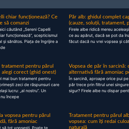
lli chiar funcționează? Ce
Păr alb: ghidul complet c
nte să comanzi
(cauze, soluții, tratament, 
aici căutând „Sereni Capelli
Firele albe ridică mereu aceleași
hiar funcționează”, scepticismul
ce au apărut, dacă se pot da în
 și sănătos. Piața de îngrijire a
făcut dacă nu vrei vopsea și câ
 de
 tratament pentru părul
Vopsea de păr în sarcină: 
alegi corect (ghid onest)
alternativă fără amoniac p
l mai bun tratament pentru
În sarcină, aproape orice pui pe
 primești zeci de răspunsuri care
păr trece prin filtrul unei singure
ași lucru: „al nostru”. Un
sigur? Firele albe nu dispar pent
 nu începe
 la vopsea pentru părul
Tratament pentru părul alb
ndă, fără amoniac
vopsea: cum îți redai culo
naturală
t să tot vopsești. Poate te