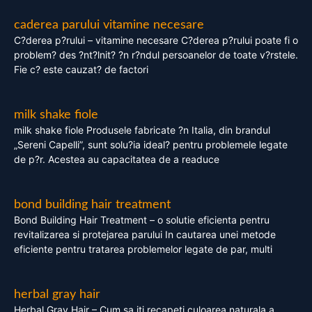
caderea parului vitamine necesare
C?derea p?rului – vitamine necesare C?derea p?rului poate fi o
problem? des ?nt?lnit? ?n r?ndul persoanelor de toate v?rstele.
Fie c? este cauzat? de factori
milk shake fiole
milk shake fiole Produsele fabricate ?n Italia, din brandul
„Sereni Capelli”, sunt solu?ia ideal? pentru problemele legate
de p?r. Acestea au capacitatea de a readuce
bond building hair treatment
Bond Building Hair Treatment – o solutie eficienta pentru
revitalizarea si protejarea parului In cautarea unei metode
eficiente pentru tratarea problemelor legate de par, multi
herbal gray hair
Herbal Gray Hair – Cum sa iti recapeti culoarea naturala a