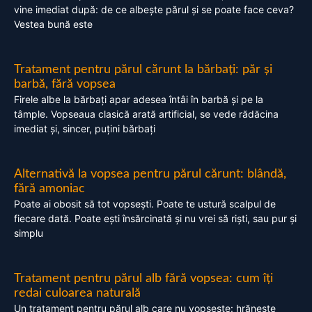
vine imediat după: de ce albește părul și se poate face ceva?
Vestea bună este
Tratament pentru părul cărunt la bărbați: păr și
barbă, fără vopsea
Firele albe la bărbați apar adesea întâi în barbă și pe la
tâmple. Vopseaua clasică arată artificial, se vede rădăcina
imediat și, sincer, puțini bărbați
Alternativă la vopsea pentru părul cărunt: blândă,
fără amoniac
Poate ai obosit să tot vopsești. Poate te ustură scalpul de
fiecare dată. Poate ești însărcinată și nu vrei să riști, sau pur și
simplu
Tratament pentru părul alb fără vopsea: cum îți
redai culoarea naturală
Un tratament pentru părul alb care nu vopsește: hrănește