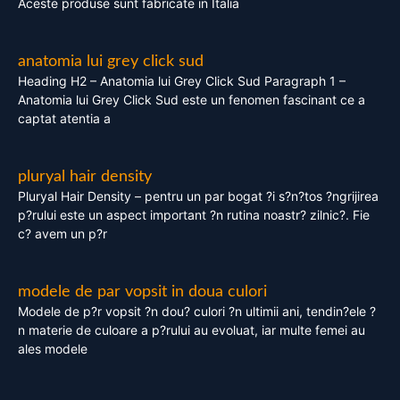
Aceste produse sunt fabricate in Italia
anatomia lui grey click sud
Heading H2 – Anatomia lui Grey Click Sud Paragraph 1 –
Anatomia lui Grey Click Sud este un fenomen fascinant ce a
captat atentia a
pluryal hair density
Pluryal Hair Density – pentru un par bogat ?i s?n?tos ?ngrijirea
p?rului este un aspect important ?n rutina noastr? zilnic?. Fie
c? avem un p?r
modele de par vopsit in doua culori
Modele de p?r vopsit ?n dou? culori ?n ultimii ani, tendin?ele ?
n materie de culoare a p?rului au evoluat, iar multe femei au
ales modele