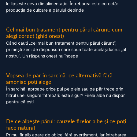
le lipsește ceva din alimentație. Întrebarea este corectă:
producția de culoare a părului depinde
Cel mai bun tratament pentru părul cărunt: cum
alegi corect (ghid onest)
Când cauți „cel mai bun tratament pentru părul cărunt”,
primești zeci de răspunsuri care spun toate același lucru: „al
nostru”. Un răspuns onest nu începe
Vopsea de păr în sarcină: ce alternativă fără
amoniac poți alege
În sarcină, aproape orice pui pe piele sau pe păr trece prin
filtrul unei singure întrebări: este sigur? Firele albe nu dispar
pentru că ești
De ce albește părul: cauzele firelor albe și ce poți
face natural
Primul fir alb apare de obicei fără avertisment, iar întrebarea