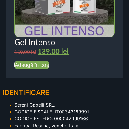
Gel Intenso
139.00
lei
159.00
lei
Adaugă în coș
IDENTIFICARE
Sereni Capelli SRL.
CODICE FISCALE: IT00343169991
CODICE ESTERO: 000042999166
Fabrica: Resana, Veneto, Italia