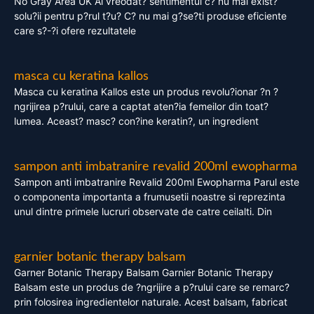
No Gray Area UK Ai vreodat? sentimentul c? nu mai exist?
solu?ii pentru p?rul t?u? C? nu mai g?se?ti produse eficiente
care s?-?i ofere rezultatele
masca cu keratina kallos
Masca cu keratina Kallos este un produs revolu?ionar ?n ?
ngrijirea p?rului, care a captat aten?ia femeilor din toat?
lumea. Aceast? masc? con?ine keratin?, un ingredient
sampon anti imbatranire revalid 200ml ewopharma
Sampon anti imbatranire Revalid 200ml Ewopharma Parul este
o componenta importanta a frumusetii noastre si reprezinta
unul dintre primele lucruri observate de catre ceilalti. Din
garnier botanic therapy balsam
Garner Botanic Therapy Balsam Garnier Botanic Therapy
Balsam este un produs de ?ngrijire a p?rului care se remarc?
prin folosirea ingredientelor naturale. Acest balsam, fabricat