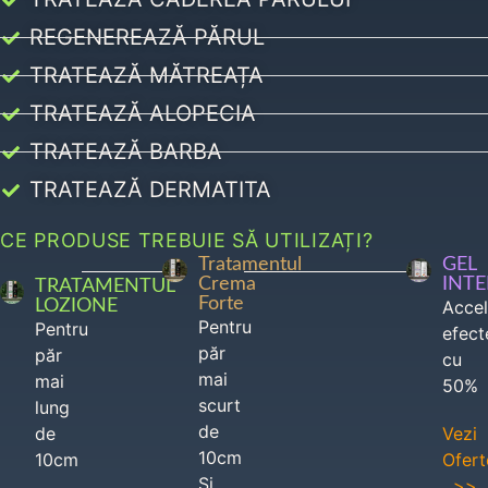
REGENEREAZĂ PĂRUL
TRATEAZĂ MĂTREAȚA
TRATEAZĂ ALOPECIA
TRATEAZĂ BARBA
TRATEAZĂ DERMATITA
CE PRODUSE TREBUIE SĂ UTILIZAȚI?
Tratamentul
GEL
Crema
INT
TRATAMENTUL
Forte
LOZIONE
Acce
Pentru
Pentru
efect
păr
păr
cu
mai
mai
50%
scurt
lung
de
de
Vezi
10cm
10cm
Ofert
Si
>>