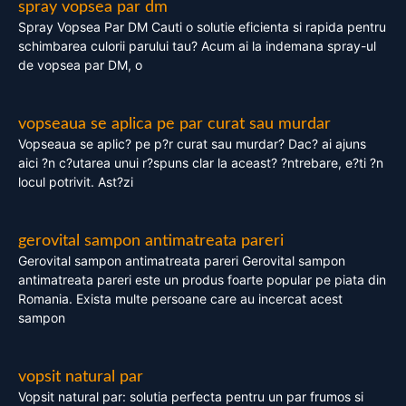
spray vopsea par dm
Spray Vopsea Par DM Cauti o solutie eficienta si rapida pentru
schimbarea culorii parului tau? Acum ai la indemana spray-ul
de vopsea par DM, o
vopseaua se aplica pe par curat sau murdar
Vopseaua se aplic? pe p?r curat sau murdar? Dac? ai ajuns
aici ?n c?utarea unui r?spuns clar la aceast? ?ntrebare, e?ti ?n
locul potrivit. Ast?zi
gerovital sampon antimatreata pareri
Gerovital sampon antimatreata pareri Gerovital sampon
antimatreata pareri este un produs foarte popular pe piata din
Romania. Exista multe persoane care au incercat acest
sampon
vopsit natural par
Vopsit natural par: solutia perfecta pentru un par frumos si