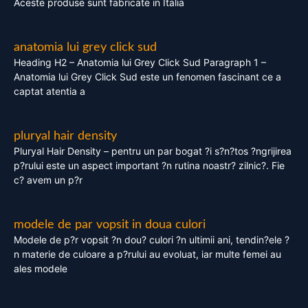
Aceste produse sunt fabricate in Italia
anatomia lui grey click sud
Heading H2 – Anatomia lui Grey Click Sud Paragraph 1 –
Anatomia lui Grey Click Sud este un fenomen fascinant ce a
captat atentia a
pluryal hair density
Pluryal Hair Density – pentru un par bogat ?i s?n?tos ?ngrijirea
p?rului este un aspect important ?n rutina noastr? zilnic?. Fie
c? avem un p?r
modele de par vopsit in doua culori
Modele de p?r vopsit ?n dou? culori ?n ultimii ani, tendin?ele ?
n materie de culoare a p?rului au evoluat, iar multe femei au
ales modele