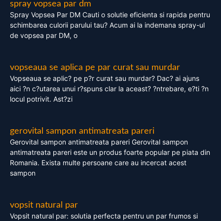
spray vopsea par dm
Spray Vopsea Par DM Cauti o solutie eficienta si rapida pentru
schimbarea culorii parului tau? Acum ai la indemana spray-ul
de vopsea par DM, o
vopseaua se aplica pe par curat sau murdar
Vopseaua se aplic? pe p?r curat sau murdar? Dac? ai ajuns
aici ?n c?utarea unui r?spuns clar la aceast? ?ntrebare, e?ti ?n
locul potrivit. Ast?zi
gerovital sampon antimatreata pareri
Gerovital sampon antimatreata pareri Gerovital sampon
antimatreata pareri este un produs foarte popular pe piata din
Romania. Exista multe persoane care au incercat acest
sampon
vopsit natural par
Vopsit natural par: solutia perfecta pentru un par frumos si