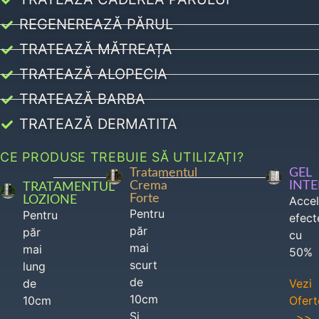
REGENEREAZĂ PĂRUL
TRATEAZĂ MĂTREAȚA
TRATEAZĂ ALOPECIA
TRATEAZĂ BARBA
TRATEAZĂ DERMATITA
CE PRODUSE TREBUIE SĂ UTILIZAȚI?
Tratamentul
GEL
Crema
INT
TRATAMENTUL
Forte
LOZIONE
Acce
Pentru
Pentru
efect
păr
păr
cu
mai
mai
50%
scurt
lung
de
de
Vezi
10cm
10cm
Ofert
Si
>>