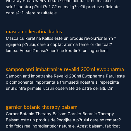
No Gray Area UK Ai vreodat? sentimentul c? nu mai exist?
solu?ii pentru p?rul t?u? C? nu mai g?se?ti produse eficiente
care s?-?i ofere rezultatele
masca cu keratina kallos
Masca cu keratina Kallos este un produs revolu?ionar ?n ?
ngrijirea p?rului, care a captat aten?ia femeilor din toat?
lumea. Aceast? masc? con?ine keratin?, un ingredient
sampon anti imbatranire revalid 200ml ewopharma
Sampon anti imbatranire Revalid 200ml Ewopharma Parul este
o componenta importanta a frumusetii noastre si reprezinta
unul dintre primele lucruri observate de catre ceilalti. Din
garnier botanic therapy balsam
Garner Botanic Therapy Balsam Garnier Botanic Therapy
Balsam este un produs de ?ngrijire a p?rului care se remarc?
prin folosirea ingredientelor naturale. Acest balsam, fabricat