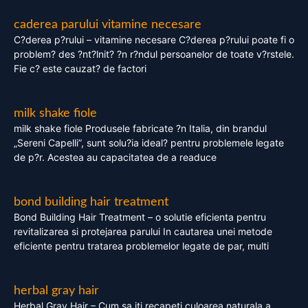
caderea parului vitamine necesare
C?derea p?rului – vitamine necesare C?derea p?rului poate fi o
problem? des ?nt?lnit? ?n r?ndul persoanelor de toate v?rstele.
Fie c? este cauzat? de factori
milk shake fiole
milk shake fiole Produsele fabricate ?n Italia, din brandul
„Sereni Capelli”, sunt solu?ia ideal? pentru problemele legate
de p?r. Acestea au capacitatea de a readuce
bond building hair treatment
Bond Building Hair Treatment – o solutie eficienta pentru
revitalizarea si protejarea parului In cautarea unei metode
eficiente pentru tratarea problemelor legate de par, multi
herbal gray hair
Herbal Gray Hair – Cum sa iti recapeti culoarea naturala a