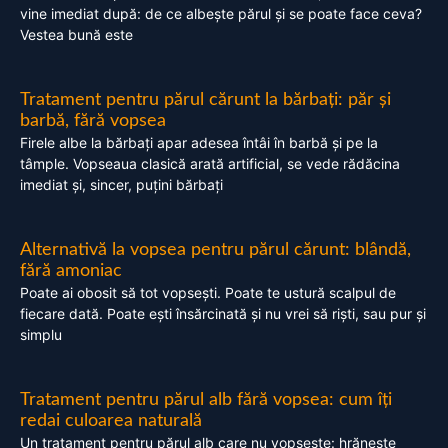
vine imediat după: de ce albește părul și se poate face ceva?
Vestea bună este
Tratament pentru părul cărunt la bărbați: păr și
barbă, fără vopsea
Firele albe la bărbați apar adesea întâi în barbă și pe la
tâmple. Vopseaua clasică arată artificial, se vede rădăcina
imediat și, sincer, puțini bărbați
Alternativă la vopsea pentru părul cărunt: blândă,
fără amoniac
Poate ai obosit să tot vopsești. Poate te ustură scalpul de
fiecare dată. Poate ești însărcinată și nu vrei să riști, sau pur și
simplu
Tratament pentru părul alb fără vopsea: cum îți
redai culoarea naturală
Un tratament pentru părul alb care nu vopsește: hrănește