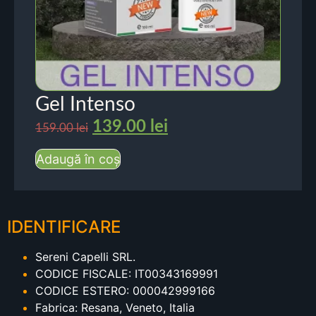
Gel Intenso
139.00
lei
159.00
lei
Adaugă în coș
IDENTIFICARE
Sereni Capelli SRL.
CODICE FISCALE: IT00343169991
CODICE ESTERO: 000042999166
Fabrica: Resana, Veneto, Italia