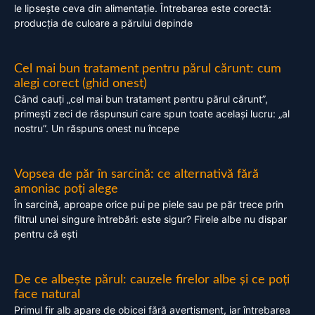
le lipsește ceva din alimentație. Întrebarea este corectă:
producția de culoare a părului depinde
Cel mai bun tratament pentru părul cărunt: cum
alegi corect (ghid onest)
Când cauți „cel mai bun tratament pentru părul cărunt”,
primești zeci de răspunsuri care spun toate același lucru: „al
nostru”. Un răspuns onest nu începe
Vopsea de păr în sarcină: ce alternativă fără
amoniac poți alege
În sarcină, aproape orice pui pe piele sau pe păr trece prin
filtrul unei singure întrebări: este sigur? Firele albe nu dispar
pentru că ești
De ce albește părul: cauzele firelor albe și ce poți
face natural
Primul fir alb apare de obicei fără avertisment, iar întrebarea