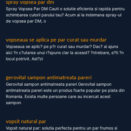
spray vopsea par dm
Spray Vopsea Par DM Cauti o solutie eficienta si rapida pentru
schimbarea culorii parului tau? Acum ai la indemana spray-ul
de vopsea par DM, o
vopseaua se aplica pe par curat sau murdar
Vopseaua se aplic? pe p?r curat sau murdar? Dac? ai ajuns
aici ?n c?utarea unui r?spuns clar la aceast? ?ntrebare, e?ti ?n
locul potrivit. Ast?zi
gerovital sampon antimatreata pareri
Gerovital sampon antimatreata pareri Gerovital sampon
antimatreata pareri este un produs foarte popular pe piata din
Romania. Exista multe persoane care au incercat acest
sampon
vopsit natural par
Vopsit natural par: solutia perfecta pentru un par frumos si