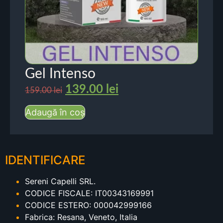
Gel Intenso
139.00
lei
159.00
lei
Adaugă în coș
IDENTIFICARE
Sereni Capelli SRL.
CODICE FISCALE: IT00343169991
CODICE ESTERO: 000042999166
Fabrica: Resana, Veneto, Italia