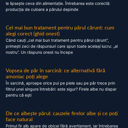
le lipsește ceva din alimentație. Întrebarea este corectă:
producția de culoare a părului depinde
Cel mai bun tratament pentru părul cărunt: cum
alegi corect (ghid onest)
Când cauți „cel mai bun tratament pentru părul cărunt”,
primești zeci de răspunsuri care spun toate același lucru: „al
nostru”. Un răspuns onest nu începe
Vopsea de păr în sarcină: ce alternativă fără
amoniac poți alege
În sarcină, aproape orice pui pe piele sau pe păr trece prin
filtrul unei singure întrebări: este sigur? Firele albe nu dispar
pentru că ești
De ce albește părul: cauzele firelor albe și ce poți
face natural
Primul fir alb apare de obicei fără avertisment, iar întrebarea