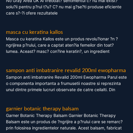
No Gray Area UK Ai vreodat? sentimentul c? nu mai exist?
solu?ii pentru p?rul t?u? C? nu mai g?se?ti produse eficiente
care s?-?i ofere rezultatele
masca cu keratina kallos
Masca cu keratina Kallos este un produs revolu?ionar ?n ?
ngrijirea p?rului, care a captat aten?ia femeilor din toat?
lumea. Aceast? masc? con?ine keratin?, un ingredient
sampon anti imbatranire revalid 200ml ewopharma
Sampon anti imbatranire Revalid 200ml Ewopharma Parul este
o componenta importanta a frumusetii noastre si reprezinta
unul dintre primele lucruri observate de catre ceilalti. Din
garnier botanic therapy balsam
Garner Botanic Therapy Balsam Garnier Botanic Therapy
Balsam este un produs de ?ngrijire a p?rului care se remarc?
prin folosirea ingredientelor naturale. Acest balsam, fabricat