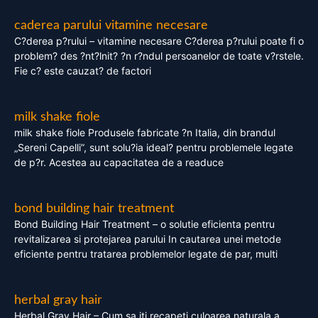
caderea parului vitamine necesare
C?derea p?rului – vitamine necesare C?derea p?rului poate fi o
problem? des ?nt?lnit? ?n r?ndul persoanelor de toate v?rstele.
Fie c? este cauzat? de factori
milk shake fiole
milk shake fiole Produsele fabricate ?n Italia, din brandul
„Sereni Capelli”, sunt solu?ia ideal? pentru problemele legate
de p?r. Acestea au capacitatea de a readuce
bond building hair treatment
Bond Building Hair Treatment – o solutie eficienta pentru
revitalizarea si protejarea parului In cautarea unei metode
eficiente pentru tratarea problemelor legate de par, multi
herbal gray hair
Herbal Gray Hair – Cum sa iti recapeti culoarea naturala a