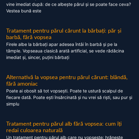
vine imediat după: de ce albește părul și se poate face ceva?
Vestea bună este
Tratament pentru părul cărunt la bărbați: păr și
barbă, fără vopsea
Firele albe la bărbați apar adesea întâi în barbă și pe la
tâmple. Vopseaua clasică arată artificial, se vede rădăcina
imediat și, sincer, puțini bărbați
Alternativă la vopsea pentru părul cărunt: blândă,
fără amoniac
Poate ai obosit să tot vopsești. Poate te ustură scalpul de
fiecare dată. Poate ești însărcinată și nu vrei să riști, sau pur și
simplu
Tratament pentru părul alb fără vopsea: cum îți
redai culoarea naturală
Un tratament pentru părul alb care nu vopsește: hrănește