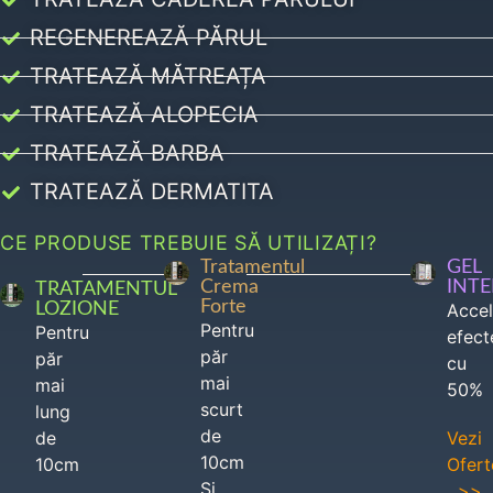
REGENEREAZĂ PĂRUL
TRATEAZĂ MĂTREAȚA
TRATEAZĂ ALOPECIA
TRATEAZĂ BARBA
TRATEAZĂ DERMATITA
CE PRODUSE TREBUIE SĂ UTILIZAȚI?
Tratamentul
GEL
Crema
INT
TRATAMENTUL
Forte
LOZIONE
Acce
Pentru
Pentru
efect
păr
păr
cu
mai
mai
50%
scurt
lung
de
de
Vezi
10cm
10cm
Ofert
Si
>>