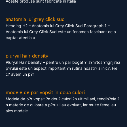
Aceste produse sunt fabricate in Italia
anatomia lui grey click sud
Heading H2 – Anatomia lui Grey Click Sud Paragraph 1 –
Anatomia lui Grey Click Sud este un fenomen fascinant ce a
captat atentia a
pluryal hair density
Pluryal Hair Density – pentru un par bogat ?i s?n?tos ?ngrijirea
p?rului este un aspect important ?n rutina noastr? zilnic?. Fie
c? avem un p?r
modele de par vopsit in doua culori
Modele de p?r vopsit ?n dou? culori ?n ultimii ani, tendin?ele ?
n materie de culoare a p?rului au evoluat, iar multe femei au
ales modele