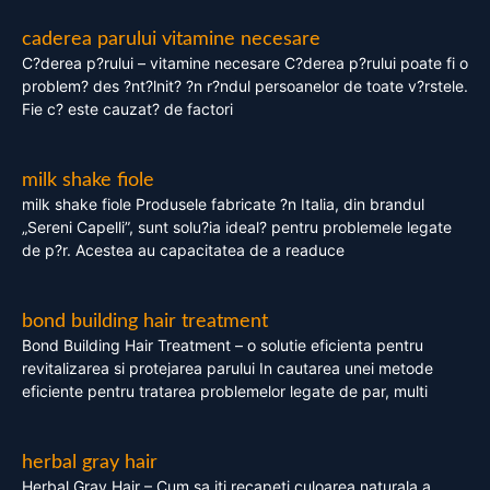
caderea parului vitamine necesare
C?derea p?rului – vitamine necesare C?derea p?rului poate fi o
problem? des ?nt?lnit? ?n r?ndul persoanelor de toate v?rstele.
Fie c? este cauzat? de factori
milk shake fiole
milk shake fiole Produsele fabricate ?n Italia, din brandul
„Sereni Capelli”, sunt solu?ia ideal? pentru problemele legate
de p?r. Acestea au capacitatea de a readuce
bond building hair treatment
Bond Building Hair Treatment – o solutie eficienta pentru
revitalizarea si protejarea parului In cautarea unei metode
eficiente pentru tratarea problemelor legate de par, multi
herbal gray hair
Herbal Gray Hair – Cum sa iti recapeti culoarea naturala a