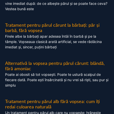
vine imediat după: de ce albește părul și se poate face ceva?
Vestea bună este
Tratament pentru părul cărunt la bărbați: păr și
barbă, fără vopsea
Firele albe la bărbați apar adesea întâi în barbă și pe la
tâmple. Vopseaua clasică arată artificial, se vede rădăcina
imediat și, sincer, puțini bărbați
Alternativă la vopsea pentru părul cărunt: blândă,
fără amoniac
Poate ai obosit să tot vopsești. Poate te ustură scalpul de
fiecare dată. Poate ești însărcinată și nu vrei să riști, sau pur și
simplu
Tratament pentru părul alb fără vopsea: cum îți
redai culoarea naturală
Un tratament pentru părul alb care nu vopsește: hrănește