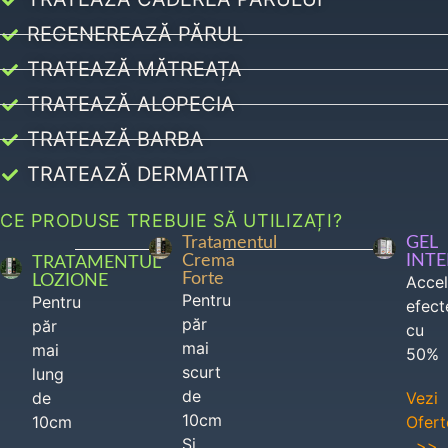
REGENEREAZĂ PĂRUL
TRATEAZĂ MĂTREAȚA
TRATEAZĂ ALOPECIA
TRATEAZĂ BARBA
TRATEAZĂ DERMATITA
CE PRODUSE TREBUIE SĂ UTILIZAȚI?
Tratamentul
GEL
Crema
INT
TRATAMENTUL
Forte
LOZIONE
Acce
Pentru
Pentru
efect
păr
păr
cu
mai
mai
50%
scurt
lung
de
de
Vezi
10cm
10cm
Ofert
Si
>>