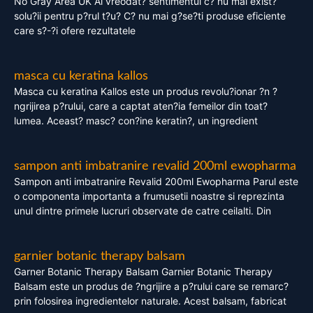
No Gray Area UK Ai vreodat? sentimentul c? nu mai exist?
solu?ii pentru p?rul t?u? C? nu mai g?se?ti produse eficiente
care s?-?i ofere rezultatele
masca cu keratina kallos
Masca cu keratina Kallos este un produs revolu?ionar ?n ?
ngrijirea p?rului, care a captat aten?ia femeilor din toat?
lumea. Aceast? masc? con?ine keratin?, un ingredient
sampon anti imbatranire revalid 200ml ewopharma
Sampon anti imbatranire Revalid 200ml Ewopharma Parul este
o componenta importanta a frumusetii noastre si reprezinta
unul dintre primele lucruri observate de catre ceilalti. Din
garnier botanic therapy balsam
Garner Botanic Therapy Balsam Garnier Botanic Therapy
Balsam este un produs de ?ngrijire a p?rului care se remarc?
prin folosirea ingredientelor naturale. Acest balsam, fabricat