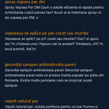
spray vopsea par dm
Spray Vopsea Par DM Cauti o solutie eficienta si rapida pentru
schimbarea culorii parului tau? Acum ai la indemana spray-ul
de vopsea par DM, o
vopseaua se aplica pe par curat sau murdar
Vopseaua se aplic? pe p?r curat sau murdar? Dac? ai ajuns
aici ?n c?utarea unui r?spuns clar la aceast? ?ntrebare, e?ti ?n
locul potrivit. Ast?zi
gerovital sampon antimatreata pareri
Gerovital sampon antimatreata pareri Gerovital sampon
antimatreata pareri este un produs foarte popular pe piata din
Romania. Exista multe persoane care au incercat acest
sampon
vopsit natural par
Vopsit natural par: solutia perfecta pentru un par frumos si