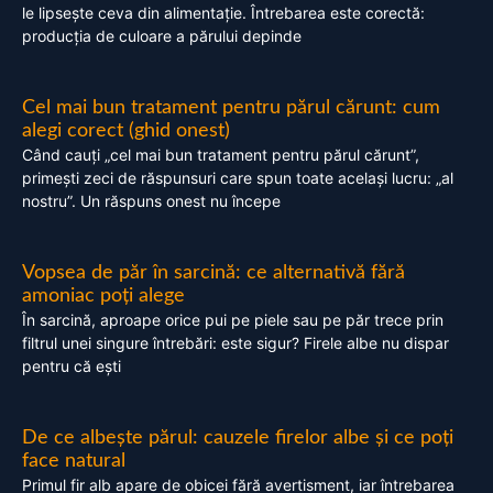
le lipsește ceva din alimentație. Întrebarea este corectă:
producția de culoare a părului depinde
Cel mai bun tratament pentru părul cărunt: cum
alegi corect (ghid onest)
Când cauți „cel mai bun tratament pentru părul cărunt”,
primești zeci de răspunsuri care spun toate același lucru: „al
nostru”. Un răspuns onest nu începe
Vopsea de păr în sarcină: ce alternativă fără
amoniac poți alege
În sarcină, aproape orice pui pe piele sau pe păr trece prin
filtrul unei singure întrebări: este sigur? Firele albe nu dispar
pentru că ești
De ce albește părul: cauzele firelor albe și ce poți
face natural
Primul fir alb apare de obicei fără avertisment, iar întrebarea