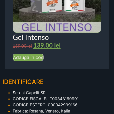
Gel Intenso
139.00
lei
159.00
lei
Adaugă în coș
IDENTIFICARE
Sereni Capelli SRL.
CODICE FISCALE: IT00343169991
CODICE ESTERO: 000042999166
Fabrica: Resana, Veneto, Italia