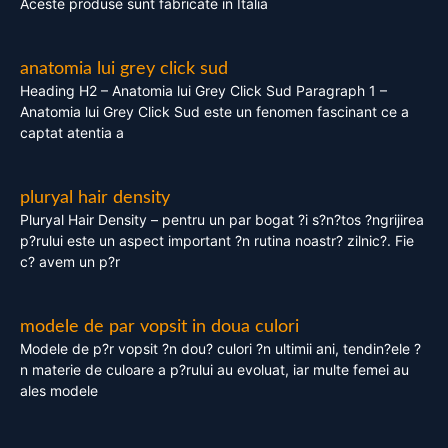
Aceste produse sunt fabricate in Italia
anatomia lui grey click sud
Heading H2 – Anatomia lui Grey Click Sud Paragraph 1 –
Anatomia lui Grey Click Sud este un fenomen fascinant ce a
captat atentia a
pluryal hair density
Pluryal Hair Density – pentru un par bogat ?i s?n?tos ?ngrijirea
p?rului este un aspect important ?n rutina noastr? zilnic?. Fie
c? avem un p?r
modele de par vopsit in doua culori
Modele de p?r vopsit ?n dou? culori ?n ultimii ani, tendin?ele ?
n materie de culoare a p?rului au evoluat, iar multe femei au
ales modele