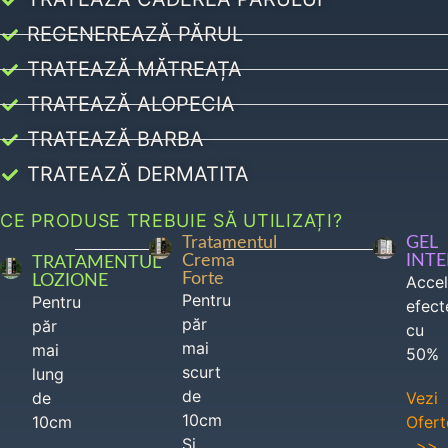
REGENEREAZĂ PĂRUL
TRATEAZĂ MĂTREAȚA
TRATEAZĂ ALOPECIA
TRATEAZĂ BARBA
TRATEAZĂ DERMATITA
CE PRODUSE TREBUIE SĂ UTILIZAȚI?
Tratamentul
GEL
Crema
INT
TRATAMENTUL
Forte
LOZIONE
Acce
Pentru
Pentru
efect
păr
păr
cu
mai
mai
50%
scurt
lung
de
de
Vezi
10cm
10cm
Ofert
Si
>>