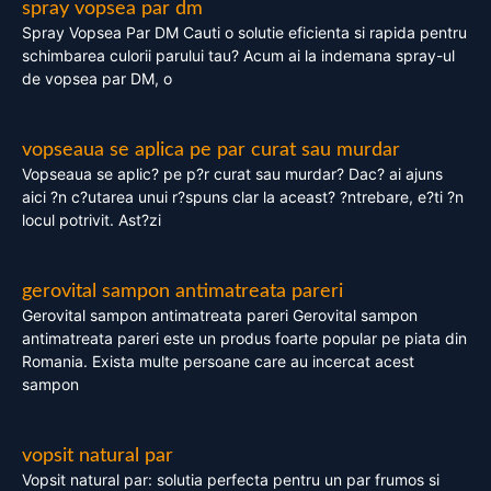
spray vopsea par dm
Spray Vopsea Par DM Cauti o solutie eficienta si rapida pentru
schimbarea culorii parului tau? Acum ai la indemana spray-ul
de vopsea par DM, o
vopseaua se aplica pe par curat sau murdar
Vopseaua se aplic? pe p?r curat sau murdar? Dac? ai ajuns
aici ?n c?utarea unui r?spuns clar la aceast? ?ntrebare, e?ti ?n
locul potrivit. Ast?zi
gerovital sampon antimatreata pareri
Gerovital sampon antimatreata pareri Gerovital sampon
antimatreata pareri este un produs foarte popular pe piata din
Romania. Exista multe persoane care au incercat acest
sampon
vopsit natural par
Vopsit natural par: solutia perfecta pentru un par frumos si