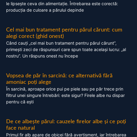
le lipsește ceva din alimentație. Întrebarea este corectă:
producția de culoare a părului depinde
Cel mai bun tratament pentru părul cărunt: cum
alegi corect (ghid onest)
Când cauți „cel mai bun tratament pentru părul cărunt”,
primești zeci de răspunsuri care spun toate același lucru: „al
nostru”. Un răspuns onest nu începe
Vopsea de păr în sarcină: ce alternativă fără
amoniac poți alege
În sarcină, aproape orice pui pe piele sau pe păr trece prin
filtrul unei singure întrebări: este sigur? Firele albe nu dispar
pentru că ești
De ce albește părul: cauzele firelor albe și ce poți
face natural
Primul fir alb apare de obicei fără avertisment, iar întrebarea