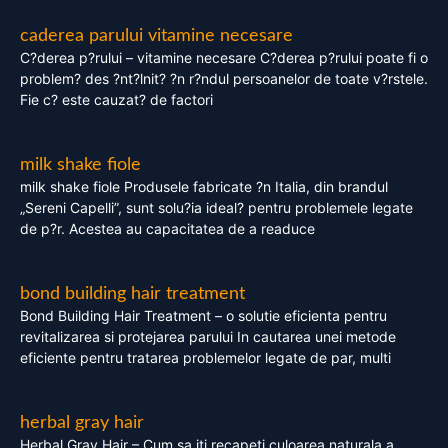
caderea parului vitamine necesare
C?derea p?rului – vitamine necesare C?derea p?rului poate fi o
problem? des ?nt?lnit? ?n r?ndul persoanelor de toate v?rstele.
Fie c? este cauzat? de factori
milk shake fiole
milk shake fiole Produsele fabricate ?n Italia, din brandul
„Sereni Capelli”, sunt solu?ia ideal? pentru problemele legate
de p?r. Acestea au capacitatea de a readuce
bond building hair treatment
Bond Building Hair Treatment – o solutie eficienta pentru
revitalizarea si protejarea parului In cautarea unei metode
eficiente pentru tratarea problemelor legate de par, multi
herbal gray hair
Herbal Gray Hair – Cum sa iti recapeti culoarea naturala a