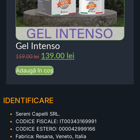
Gel Intenso
139.00
lei
159.00
lei
Adaugă în coș
IDENTIFICARE
Sereni Capelli SRL.
CODICE FISCALE: IT00343169991
CODICE ESTERO: 000042999166
Fabrica: Resana, Veneto, Italia