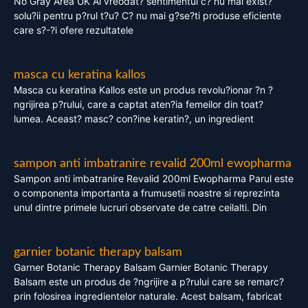
No Gray Area UK Ai vreodat? sentimentul c? nu mai exist?
solu?ii pentru p?rul t?u? C? nu mai g?se?ti produse eficiente
care s?-?i ofere rezultatele
masca cu keratina kallos
Masca cu keratina Kallos este un produs revolu?ionar ?n ?
ngrijirea p?rului, care a captat aten?ia femeilor din toat?
lumea. Aceast? masc? con?ine keratin?, un ingredient
sampon anti imbatranire revalid 200ml ewopharma
Sampon anti imbatranire Revalid 200ml Ewopharma Parul este
o componenta importanta a frumusetii noastre si reprezinta
unul dintre primele lucruri observate de catre ceilalti. Din
garnier botanic therapy balsam
Garner Botanic Therapy Balsam Garnier Botanic Therapy
Balsam este un produs de ?ngrijire a p?rului care se remarc?
prin folosirea ingredientelor naturale. Acest balsam, fabricat