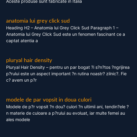
Aceste produse sunt fabricate in Italia
anatomia lui grey click sud
Heading H2 – Anatomia lui Grey Click Sud Paragraph 1 –
Anatomia lui Grey Click Sud este un fenomen fascinant ce a
captat atentia a
pluryal hair density
Pluryal Hair Density – pentru un par bogat ?i s?n?tos ?ngrijirea
p?rului este un aspect important ?n rutina noastr? zilnic?. Fie
c? avem un p?r
modele de par vopsit in doua culori
Modele de p?r vopsit ?n dou? culori ?n ultimii ani, tendin?ele ?
n materie de culoare a p?rului au evoluat, iar multe femei au
ales modele