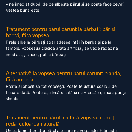
vine imediat după: de ce albește părul și se poate face ceva?
Vestea bună este
Tratament pentru părul cărunt la bărbați: păr și
barbă, fără vopsea
Firele albe la bărbați apar adesea întâi în barbă și pe la
tâmple. Vopseaua clasică arată artificial, se vede rădăcina
imediat și, sincer, puțini bărbați
Alternativă la vopsea pentru părul cărunt: blândă,
fără amoniac
Poate ai obosit să tot vopsești. Poate te ustură scalpul de
fiecare dată. Poate ești însărcinată și nu vrei să riști, sau pur și
simplu
Tratament pentru părul alb fără vopsea: cum îți
redai culoarea naturală
Un tratament pentru părul alb care nu vopsește: hrănește