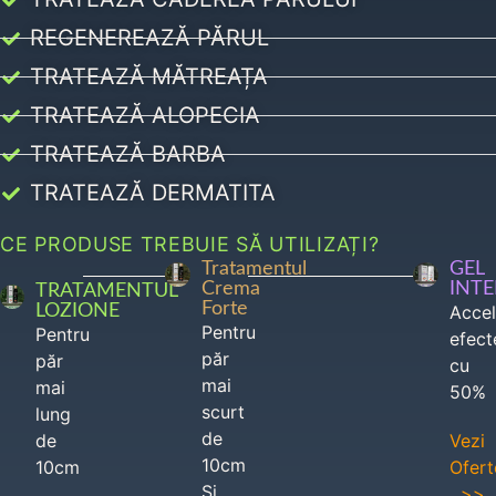
REGENEREAZĂ PĂRUL
TRATEAZĂ MĂTREAȚA
TRATEAZĂ ALOPECIA
TRATEAZĂ BARBA
TRATEAZĂ DERMATITA
CE PRODUSE TREBUIE SĂ UTILIZAȚI?
Tratamentul
GEL
Crema
INT
TRATAMENTUL
Forte
LOZIONE
Acce
Pentru
Pentru
efect
păr
păr
cu
mai
mai
50%
scurt
lung
de
de
Vezi
10cm
10cm
Ofert
Si
>>