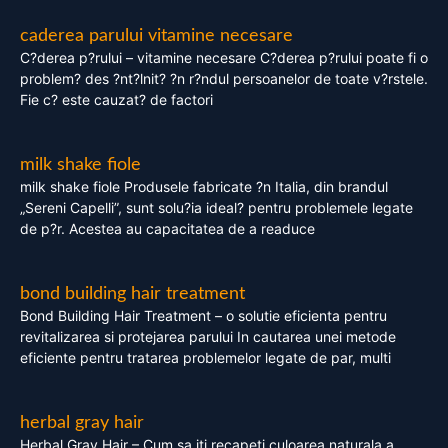
caderea parului vitamine necesare
C?derea p?rului – vitamine necesare C?derea p?rului poate fi o
problem? des ?nt?lnit? ?n r?ndul persoanelor de toate v?rstele.
Fie c? este cauzat? de factori
milk shake fiole
milk shake fiole Produsele fabricate ?n Italia, din brandul
„Sereni Capelli”, sunt solu?ia ideal? pentru problemele legate
de p?r. Acestea au capacitatea de a readuce
bond building hair treatment
Bond Building Hair Treatment – o solutie eficienta pentru
revitalizarea si protejarea parului In cautarea unei metode
eficiente pentru tratarea problemelor legate de par, multi
herbal gray hair
Herbal Gray Hair – Cum sa iti recapeti culoarea naturala a