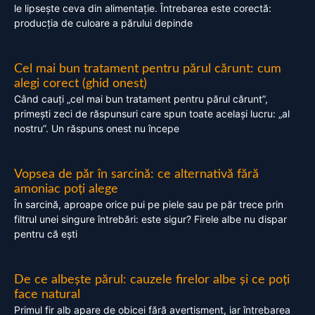
le lipsește ceva din alimentație. Întrebarea este corectă:
producția de culoare a părului depinde
Cel mai bun tratament pentru părul cărunt: cum
alegi corect (ghid onest)
Când cauți „cel mai bun tratament pentru părul cărunt”,
primești zeci de răspunsuri care spun toate același lucru: „al
nostru”. Un răspuns onest nu începe
Vopsea de păr în sarcină: ce alternativă fără
amoniac poți alege
În sarcină, aproape orice pui pe piele sau pe păr trece prin
filtrul unei singure întrebări: este sigur? Firele albe nu dispar
pentru că ești
De ce albește părul: cauzele firelor albe și ce poți
face natural
Primul fir alb apare de obicei fără avertisment, iar întrebarea