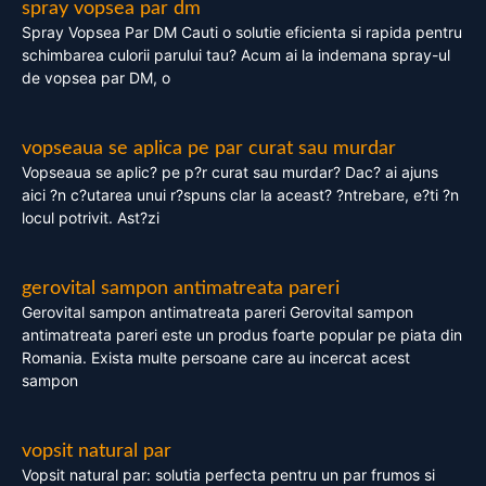
spray vopsea par dm
Spray Vopsea Par DM Cauti o solutie eficienta si rapida pentru
schimbarea culorii parului tau? Acum ai la indemana spray-ul
de vopsea par DM, o
vopseaua se aplica pe par curat sau murdar
Vopseaua se aplic? pe p?r curat sau murdar? Dac? ai ajuns
aici ?n c?utarea unui r?spuns clar la aceast? ?ntrebare, e?ti ?n
locul potrivit. Ast?zi
gerovital sampon antimatreata pareri
Gerovital sampon antimatreata pareri Gerovital sampon
antimatreata pareri este un produs foarte popular pe piata din
Romania. Exista multe persoane care au incercat acest
sampon
vopsit natural par
Vopsit natural par: solutia perfecta pentru un par frumos si