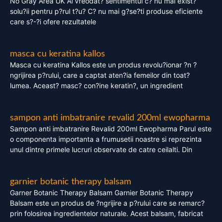
No Gray Area UK Ai vreodat? sentimentul c? nu mai exist?
solu?ii pentru p?rul t?u? C? nu mai g?se?ti produse eficiente
care s?-?i ofere rezultatele
masca cu keratina kallos
Masca cu keratina Kallos este un produs revolu?ionar ?n ?
ngrijirea p?rului, care a captat aten?ia femeilor din toat?
lumea. Aceast? masc? con?ine keratin?, un ingredient
sampon anti imbatranire revalid 200ml ewopharma
Sampon anti imbatranire Revalid 200ml Ewopharma Parul este
o componenta importanta a frumusetii noastre si reprezinta
unul dintre primele lucruri observate de catre ceilalti. Din
garnier botanic therapy balsam
Garner Botanic Therapy Balsam Garnier Botanic Therapy
Balsam este un produs de ?ngrijire a p?rului care se remarc?
prin folosirea ingredientelor naturale. Acest balsam, fabricat