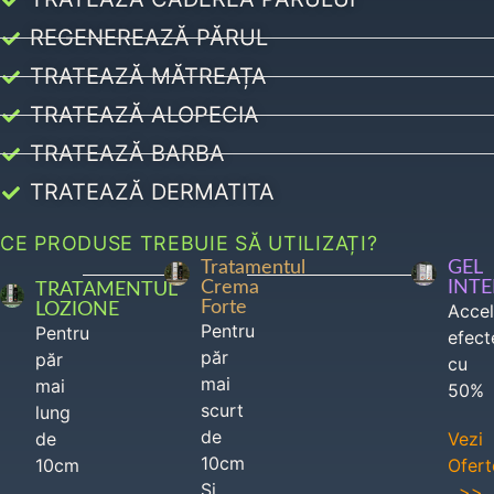
REGENEREAZĂ PĂRUL
TRATEAZĂ MĂTREAȚA
TRATEAZĂ ALOPECIA
TRATEAZĂ BARBA
TRATEAZĂ DERMATITA
CE PRODUSE TREBUIE SĂ UTILIZAȚI?
Tratamentul
GEL
Crema
INT
TRATAMENTUL
Forte
LOZIONE
Acce
Pentru
Pentru
efect
păr
păr
cu
mai
mai
50%
scurt
lung
de
de
Vezi
10cm
10cm
Ofert
Si
>>