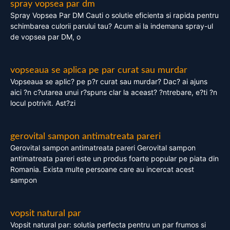
spray vopsea par dm
Spray Vopsea Par DM Cauti o solutie eficienta si rapida pentru
schimbarea culorii parului tau? Acum ai la indemana spray-ul
de vopsea par DM, o
vopseaua se aplica pe par curat sau murdar
Vopseaua se aplic? pe p?r curat sau murdar? Dac? ai ajuns
aici ?n c?utarea unui r?spuns clar la aceast? ?ntrebare, e?ti ?n
locul potrivit. Ast?zi
gerovital sampon antimatreata pareri
Gerovital sampon antimatreata pareri Gerovital sampon
antimatreata pareri este un produs foarte popular pe piata din
Romania. Exista multe persoane care au incercat acest
sampon
vopsit natural par
Vopsit natural par: solutia perfecta pentru un par frumos si