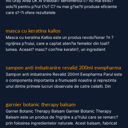
No Gray Area UK Ai vreodat? sentimentul c? nu mai exist?
solu?ii pentru p?rul t?u? C? nu mai g?se?ti produse eficiente
care s?-?i ofere rezultatele
masca cu keratina kallos
Masca cu keratina Kallos este un produs revolu?ionar ?n ?
ngrijirea p?rului, care a captat aten?ia femeilor din toat?
lumea. Aceast? masc? con?ine keratin?, un ingredient
sampon anti imbatranire revalid 200ml ewopharma
Sampon anti imbatranire Revalid 200ml Ewopharma Parul este
o componenta importanta a frumusetii noastre si reprezinta
unul dintre primele lucruri observate de catre ceilalti. Din
garnier botanic therapy balsam
Garner Botanic Therapy Balsam Garnier Botanic Therapy
Balsam este un produs de ?ngrijire a p?rului care se remarc?
prin folosirea ingredientelor naturale. Acest balsam, fabricat