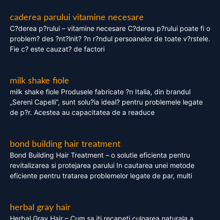
caderea parului vitamine necesare
C?derea p?rului – vitamine necesare C?derea p?rului poate fi o
problem? des ?nt?lnit? ?n r?ndul persoanelor de toate v?rstele.
Fie c? este cauzat? de factori
milk shake fiole
milk shake fiole Produsele fabricate ?n Italia, din brandul
„Sereni Capelli”, sunt solu?ia ideal? pentru problemele legate
de p?r. Acestea au capacitatea de a readuce
bond building hair treatment
Bond Building Hair Treatment – o solutie eficienta pentru
revitalizarea si protejarea parului In cautarea unei metode
eficiente pentru tratarea problemelor legate de par, multi
herbal gray hair
Herbal Gray Hair – Cum sa iti recapeti culoarea naturala a