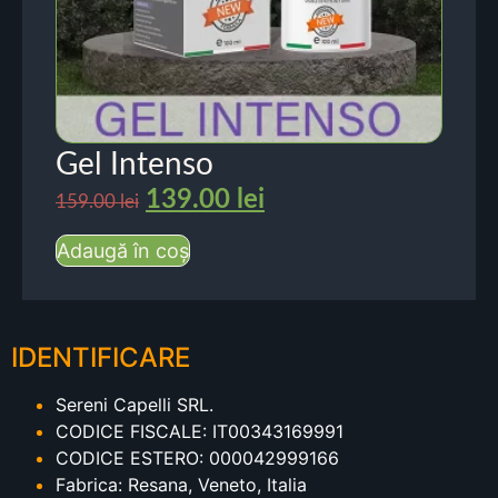
Gel Intenso
139.00
lei
159.00
lei
Adaugă în coș
IDENTIFICARE
Sereni Capelli SRL.
CODICE FISCALE: IT00343169991
CODICE ESTERO: 000042999166
Fabrica: Resana, Veneto, Italia