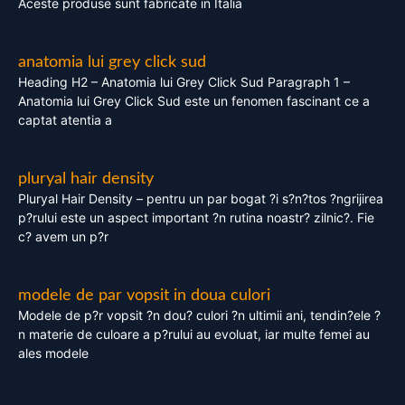
Aceste produse sunt fabricate in Italia
anatomia lui grey click sud
Heading H2 – Anatomia lui Grey Click Sud Paragraph 1 –
Anatomia lui Grey Click Sud este un fenomen fascinant ce a
captat atentia a
pluryal hair density
Pluryal Hair Density – pentru un par bogat ?i s?n?tos ?ngrijirea
p?rului este un aspect important ?n rutina noastr? zilnic?. Fie
c? avem un p?r
modele de par vopsit in doua culori
Modele de p?r vopsit ?n dou? culori ?n ultimii ani, tendin?ele ?
n materie de culoare a p?rului au evoluat, iar multe femei au
ales modele