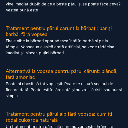
vine imediat după: de ce albește părul și se poate face ceva?
Vestea bună este
Tratament pentru părul cărunt la bărbați: păr și
barbă, fără vopsea
Firele albe la bărbați apar adesea întâi în barbă și pe la
tâmple. Vopseaua clasică arată artificial, se vede rădăcina
imediat și, sincer, puțini bărbați
Alternativă la vopsea pentru părul cărunt: blândă,
fără amoniac
Poate ai obosit să tot vopsești. Poate te ustură scalpul de
fiecare dată. Poate ești însărcinată și nu vrei să riști, sau pur și
simplu
Tratament pentru părul alb fără vopsea: cum îți
redai culoarea naturală
Un tratament pentru părul alb care nu vopsește: hrănește