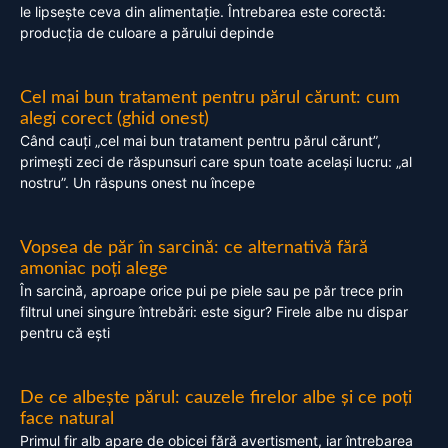
le lipsește ceva din alimentație. Întrebarea este corectă:
producția de culoare a părului depinde
Cel mai bun tratament pentru părul cărunt: cum
alegi corect (ghid onest)
Când cauți „cel mai bun tratament pentru părul cărunt”,
primești zeci de răspunsuri care spun toate același lucru: „al
nostru”. Un răspuns onest nu începe
Vopsea de păr în sarcină: ce alternativă fără
amoniac poți alege
În sarcină, aproape orice pui pe piele sau pe păr trece prin
filtrul unei singure întrebări: este sigur? Firele albe nu dispar
pentru că ești
De ce albește părul: cauzele firelor albe și ce poți
face natural
Primul fir alb apare de obicei fără avertisment, iar întrebarea