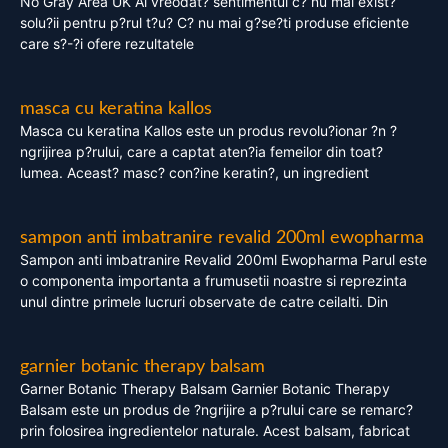
No Gray Area UK Ai vreodat? sentimentul c? nu mai exist?
solu?ii pentru p?rul t?u? C? nu mai g?se?ti produse eficiente
care s?-?i ofere rezultatele
masca cu keratina kallos
Masca cu keratina Kallos este un produs revolu?ionar ?n ?
ngrijirea p?rului, care a captat aten?ia femeilor din toat?
lumea. Aceast? masc? con?ine keratin?, un ingredient
sampon anti imbatranire revalid 200ml ewopharma
Sampon anti imbatranire Revalid 200ml Ewopharma Parul este
o componenta importanta a frumusetii noastre si reprezinta
unul dintre primele lucruri observate de catre ceilalti. Din
garnier botanic therapy balsam
Garner Botanic Therapy Balsam Garnier Botanic Therapy
Balsam este un produs de ?ngrijire a p?rului care se remarc?
prin folosirea ingredientelor naturale. Acest balsam, fabricat