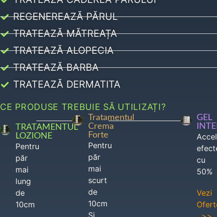
REGENEREAZĂ PĂRUL
TRATEAZĂ MĂTREAȚA
TRATEAZĂ ALOPECIA
TRATEAZĂ BARBA
TRATEAZĂ DERMATITA
CE PRODUSE TREBUIE SĂ UTILIZAȚI?
Tratamentul
GEL
Crema
INT
TRATAMENTUL
Forte
LOZIONE
Acce
Pentru
Pentru
efect
păr
păr
cu
mai
mai
50%
scurt
lung
de
de
Vezi
10cm
10cm
Ofert
Si
>>