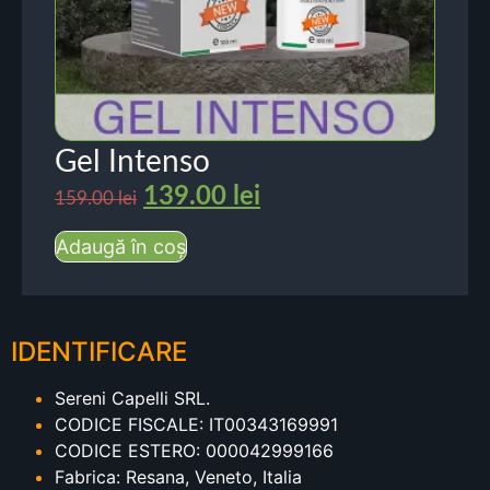
Gel Intenso
139.00
lei
159.00
lei
Adaugă în coș
IDENTIFICARE
Sereni Capelli SRL.
CODICE FISCALE: IT00343169991
CODICE ESTERO: 000042999166
Fabrica: Resana, Veneto, Italia