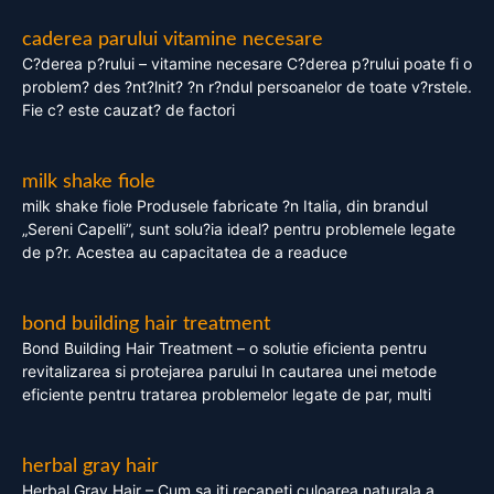
caderea parului vitamine necesare
C?derea p?rului – vitamine necesare C?derea p?rului poate fi o
problem? des ?nt?lnit? ?n r?ndul persoanelor de toate v?rstele.
Fie c? este cauzat? de factori
milk shake fiole
milk shake fiole Produsele fabricate ?n Italia, din brandul
„Sereni Capelli”, sunt solu?ia ideal? pentru problemele legate
de p?r. Acestea au capacitatea de a readuce
bond building hair treatment
Bond Building Hair Treatment – o solutie eficienta pentru
revitalizarea si protejarea parului In cautarea unei metode
eficiente pentru tratarea problemelor legate de par, multi
herbal gray hair
Herbal Gray Hair – Cum sa iti recapeti culoarea naturala a