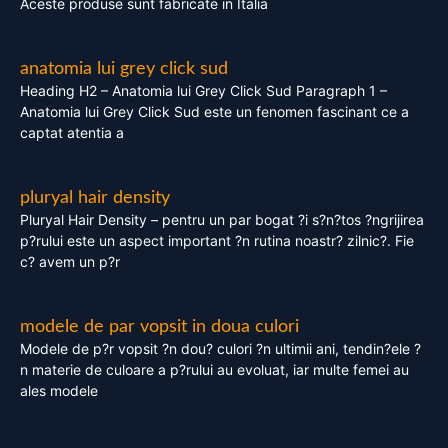
Aceste produse sunt fabricate in Italia
anatomia lui grey click sud
Heading H2 – Anatomia lui Grey Click Sud Paragraph 1 –
Anatomia lui Grey Click Sud este un fenomen fascinant ce a
captat atentia a
pluryal hair density
Pluryal Hair Density – pentru un par bogat ?i s?n?tos ?ngrijirea
p?rului este un aspect important ?n rutina noastr? zilnic?. Fie
c? avem un p?r
modele de par vopsit in doua culori
Modele de p?r vopsit ?n dou? culori ?n ultimii ani, tendin?ele ?
n materie de culoare a p?rului au evoluat, iar multe femei au
ales modele