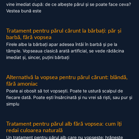
vine imediat după: de ce albește părul și se poate face ceva?
Vestea bună este
Tratament pentru părul cărunt la bărbați: păr și
barbă, fără vopsea
Firele albe la bărbați apar adesea întâi în barbă și pe la
tâmple. Vopseaua clasică arată artificial, se vede rădăcina
imediat și, sincer, puțini bărbați
Alternativă la vopsea pentru părul cărunt: blândă,
fără amoniac
Poate ai obosit să tot vopsești. Poate te ustură scalpul de
fiecare dată. Poate ești însărcinată și nu vrei să riști, sau pur și
simplu
Tratament pentru părul alb fără vopsea: cum îți
redai culoarea naturală
Un tratament pentru părul alb care nu vopsește: hrănește