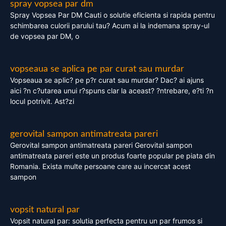
spray vopsea par dm
Spray Vopsea Par DM Cauti o solutie eficienta si rapida pentru
schimbarea culorii parului tau? Acum ai la indemana spray-ul
de vopsea par DM, o
vopseaua se aplica pe par curat sau murdar
Vopseaua se aplic? pe p?r curat sau murdar? Dac? ai ajuns
aici ?n c?utarea unui r?spuns clar la aceast? ?ntrebare, e?ti ?n
locul potrivit. Ast?zi
gerovital sampon antimatreata pareri
Gerovital sampon antimatreata pareri Gerovital sampon
antimatreata pareri este un produs foarte popular pe piata din
Romania. Exista multe persoane care au incercat acest
sampon
vopsit natural par
Vopsit natural par: solutia perfecta pentru un par frumos si