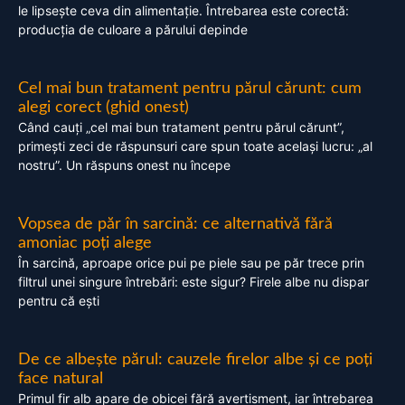
le lipsește ceva din alimentație. Întrebarea este corectă:
producția de culoare a părului depinde
Cel mai bun tratament pentru părul cărunt: cum
alegi corect (ghid onest)
Când cauți „cel mai bun tratament pentru părul cărunt”,
primești zeci de răspunsuri care spun toate același lucru: „al
nostru”. Un răspuns onest nu începe
Vopsea de păr în sarcină: ce alternativă fără
amoniac poți alege
În sarcină, aproape orice pui pe piele sau pe păr trece prin
filtrul unei singure întrebări: este sigur? Firele albe nu dispar
pentru că ești
De ce albește părul: cauzele firelor albe și ce poți
face natural
Primul fir alb apare de obicei fără avertisment, iar întrebarea