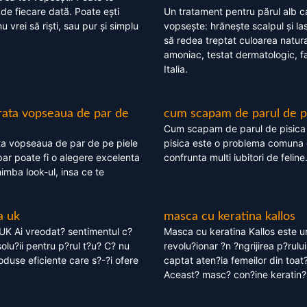
 de fiecare dată. Poate ești
Un tratament pentru părul alb c
nu vrei să riști, sau pur și simplu
vopsește: hrănește scalpul și l
să redea treptat culoarea natura
amoniac, testat dermatologic, fa
Italia.
rata vopseaua de par de
cum scapam de parul de p
Cum scapam de parul de pisica
ta vopseaua de par de pe piele
pisica este o problema comuna 
ar poate fi o alegere excelenta
confrunta multi iubitori de feline
himba look-ul, insa ce te
a uk
masca cu keratina kallos
UK Ai vreodat? sentimentul c?
Masca cu keratina Kallos este 
olu?ii pentru p?rul t?u? C? nu
revolu?ionar ?n ?ngrijirea p?rului
oduse eficiente care s?-?i ofere
captat aten?ia femeilor din toat
Aceast? masc? con?ine keratin?,