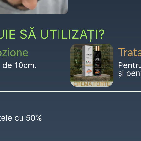
E SĂ UTILIZAȚI?
ozione
Trat
g de 10cm.
Pentr
și pen
ctele cu 50%