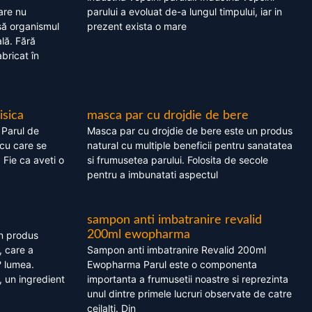
are nu
parului a evoluat de-a lungul timpului, iar in
asă organismul
prezent exista o mare
lă. Fără
bricat în
isica
masca par cu drojdie de bere
 Parul de
Masca par cu drojdie de bere este un produs
cu care se
natural cu multiple beneficii pentru sanatatea
. Fie ca aveti o
si frumusetea parului. Folosita de secole
pentru a imbunatati aspectul
sampon anti imbatranire revalid
200ml ewopharma
un produs
, care a
Sampon anti imbatranire Revalid 200ml
? lumea.
Ewopharma Parul este o componenta
 un ingredient
importanta a frumusetii noastre si reprezinta
unul dintre primele lucruri observate de catre
ceilalti. Din