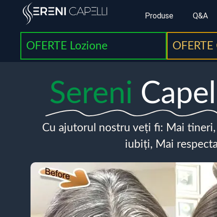
Produse
Q&A
OFERTE Lozione
OFERTE 
Sereni
Capel
Cu ajutorul nostru veți fi: Mai tineri
iubiți, Mai respecta