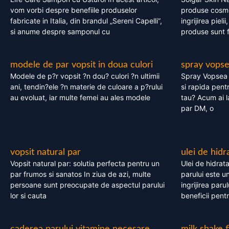
vom vorbi despre benefiile produselor
produse cosme
fabricate in Italia, din brandul „Sereni Capelli”,
ingrijirea pieli
si anume despre samponul cu
produse sunt fa
modele de par vopsit in doua culori
spray vops
Modele de p?r vopsit ?n dou? culori ?n ultimii
Spray Vopsea P
ani, tendin?ele ?n materie de culoare a p?rului
si rapida pent
au evoluat, iar multe femei au ales modele
tau? Acum ai 
par DM, o
vopsit natural par
ulei de hidr
Vopsit natural par: solutia perfecta pentru un
Ulei de hidrata
par frumos si sanatos In ziua de azi, multe
parului este un
persoane sunt preocupate de aspectul parului
ingrijirea paru
lor si cauta
beneficii pent