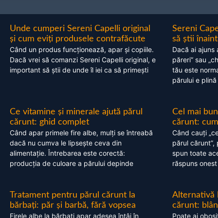
Unde cumperi Sereni Capelli original
Sereni Cape
și cum eviți produsele contrafăcute
să știi înai
Când un produs funcționează, apar și copiile.
Dacă ai ajuns 
Dacă vrei să comanzi Sereni Capelli original, e
păreri” sau „c
important să știi de unde îl iei ca să primești
tău este normal
părului e plină
Ce vitamine și minerale ajută părul
Cel mai bun
cărunt: ghid complet
cărunt: cum 
Când apar primele fire albe, mulți se întreabă
Când cauți „ce
dacă nu cumva le lipsește ceva din
părul cărunt”,
alimentație. Întrebarea este corectă:
spun toate acel
producția de culoare a părului depinde
răspuns onest
Tratament pentru părul cărunt la
Alternativă
bărbați: păr și barbă, fără vopsea
cărunt: blâ
Firele albe la bărbați apar adesea întâi în
Poate ai obosi