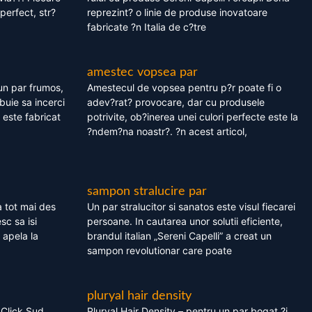
perfect, str?
reprezint? o linie de produse inovatoare
fabricate ?n Italia de c?tre
amestec vopsea par
un par frumos,
Amestecul de vopsea pentru p?r poate fi o
ebuie sa incerci
adev?rat? provocare, dar cu produsele
este fabricat
potrivite, ob?inerea unei culori perfecte este la
?ndem?na noastr?. ?n acest articol,
sampon stralucire par
 tot mai des
Un par stralucitor si sanatos este visul fiecarei
sc sa isi
persoane. In cautarea unor solutii eficiente,
 apela la
brandul italian „Sereni Capelli” a creat un
sampon revolutionar care poate
pluryal hair density
 Click Sud
Pluryal Hair Density – pentru un par bogat ?i