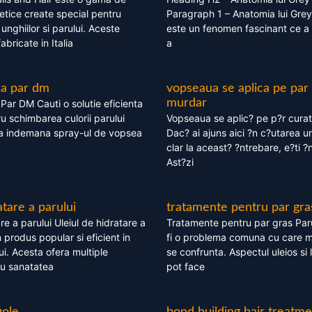
tice create special pentru
Paragraph 1 – Anatomia lui Grey
i, unghiilor si parului. Aceste
este un fenomen fascinant ce a 
bricate in Italia
a
ea par dm
vopseaua se aplica pe par
murdar
ar DM Cauti o solutie eficienta
ru schimbarea culorii parului
Vopseaua se aplic? pe p?r cura
la indemana spray-ul de vopsea
Dac? ai ajuns aici ?n c?utarea u
clar la aceast? ?ntrebare, e?ti ?n
Ast?zi
atare a parului
tratamente pentru par gra
re a parului Uleiul de hidratare a
Tratamente pentru par gras Par
 produs popular si eficient in
fi o problema comuna cu care 
lui. Acesta ofera multiple
se confrunta. Aspectul uleios si
ru sanatatea
pot face