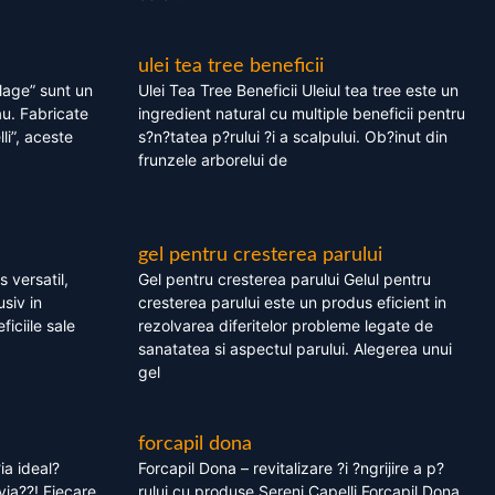
ulei tea tree beneficii
olage” sunt un
Ulei Tea Tree Beneficii Uleiul tea tree este un
au. Fabricate
ingredient natural cu multiple beneficii pentru
li”, aceste
s?n?tatea p?rului ?i a scalpului. Ob?inut din
frunzele arborelui de
gel pentru cresterea parului
 versatil,
Gel pentru cresterea parului Gelul pentru
usiv in
cresterea parului este un produs eficient in
ficiile sale
rezolvarea diferitelor probleme legate de
sanatatea si aspectul parului. Alegerea unui
gel
forcapil dona
ia ideal?
Forcapil Dona – revitalizare ?i ?ngrijire a p?
via??! Fiecare
rului cu produse Sereni Capelli Forcapil Dona