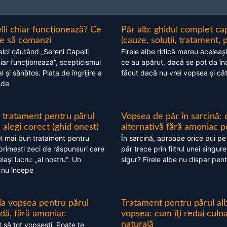
lli chiar funcționează? Ce
Păr alb: ghidul complet c
nte să comanzi
(cauze, soluții, tratament, 
aici căutând „Sereni Capelli
Firele albe ridică mereu aceleași
hiar funcționează”, scepticismul
ce au apărut, dacă se pot da în
 și sănătos. Piața de îngrijire a
făcut dacă nu vrei vopsea și câ
 de
 tratament pentru părul
Vopsea de păr în sarcină: 
alegi corect (ghid onest)
alternativă fără amoniac p
l mai bun tratament pentru
În sarcină, aproape orice pui pe
 primești zeci de răspunsuri care
păr trece prin filtrul unei singure
ași lucru: „al nostru”. Un
sigur? Firele albe nu dispar pent
 nu începe
 la vopsea pentru părul
Tratament pentru părul alb
ndă, fără amoniac
vopsea: cum îți redai culo
naturală
t să tot vopsești. Poate te