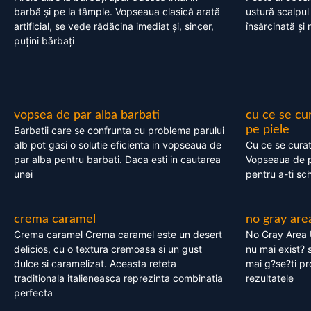
barbă și pe la tâmple. Vopseaua clasică arată
ustură scalpul
artificial, se vede rădăcina imediat și, sincer,
însărcinată și 
puțini bărbați
vopsea de par alba barbati
cu ce se cu
pe piele
Barbatii care se confrunta cu problema parului
alb pot gasi o solutie eficienta in vopseaua de
Cu ce se cura
par alba pentru barbati. Daca esti in cautarea
Vopseaua de p
unei
pentru a-ti sc
crema caramel
no gray are
Crema caramel Crema caramel este un desert
No Gray Area 
delicios, cu o textura cremoasa si un gust
nu mai exist? s
dulce si caramelizat. Aceasta reteta
mai g?se?ti pr
traditionala italieneasca reprezinta combinatia
rezultatele
perfecta