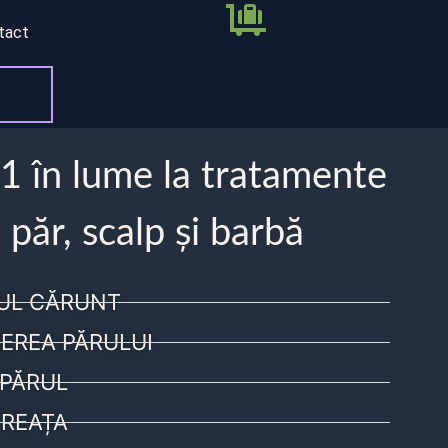
tact
 1 în lume la tratamente
 păr, scalp și barbă
UL CĂRUNT
EREA PĂRULUI
PĂRUL
REAȚA