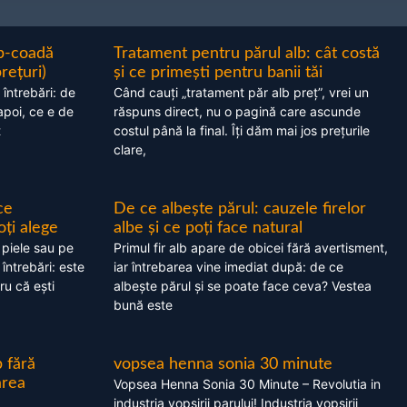
ap-coadă
Tratament pentru părul alb: cât costă
prețuri)
și ce primești pentru banii tăi
 întrebări: de
Când cauți „tratament păr alb preț”, vrei un
apoi, ce e de
răspuns direct, nu o pagină care ascunde
t
costul până la final. Îți dăm mai jos prețurile
clare,
ce
De ce albește părul: cauzele firelor
oți alege
albe și ce poți face natural
 piele sau pe
Primul fir alb apare de obicei fără avertisment,
 întrebări: este
iar întrebarea vine imediat după: de ce
ru că ești
albește părul și se poate face ceva? Vestea
bună este
 fără
vopsea henna sonia 30 minute
area
Vopsea Henna Sonia 30 Minute – Revolutia in
industria vopsirii parului! Industria vopsirii