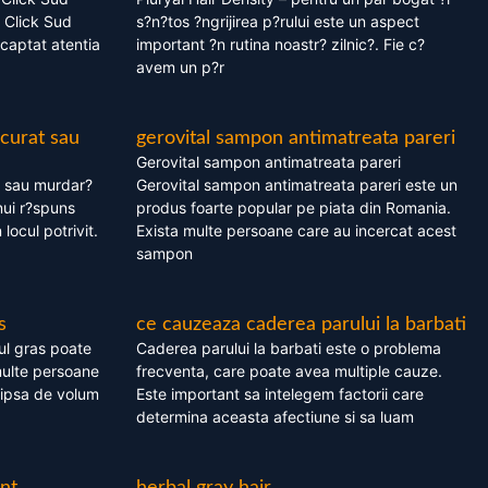
 Click Sud
s?n?tos ?ngrijirea p?rului este un aspect
captat atentia
important ?n rutina noastr? zilnic?. Fie c?
avem un p?r
 curat sau
gerovital sampon antimatreata pareri
Gerovital sampon antimatreata pareri
t sau murdar?
Gerovital sampon antimatreata pareri este un
nui r?spuns
produs foarte popular pe piata din Romania.
 locul potrivit.
Exista multe persoane care au incercat acest
sampon
s
ce cauzeaza caderea parului la barbati
ul gras poate
Caderea parului la barbati este o problema
multe persoane
frecventa, care poate avea multiple cauze.
 lipsa de volum
Este important sa intelegem factorii care
determina aceasta afectiune si sa luam