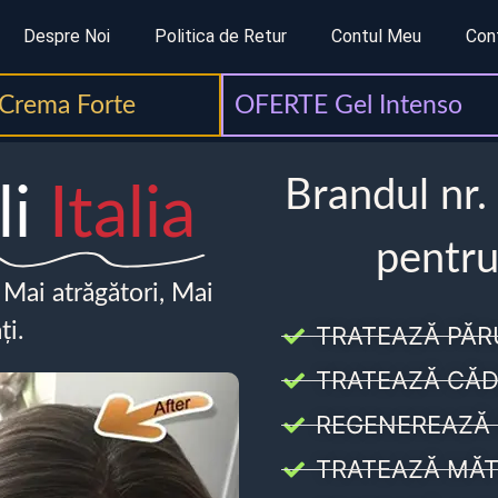
Despre Noi
Politica de Retur
Contul Meu
Con
Crema Forte
OFERTE Gel Intenso
Brandul nr.
li
Italia
pentru
, Mai atrăgători, Mai
ți.
TRATEAZĂ PĂR
TRATEAZĂ CĂD
REGENEREAZĂ 
TRATEAZĂ MĂT