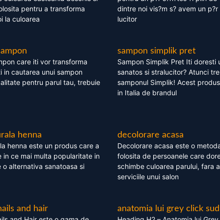
olosita pentru a transforma
dintre noi vis?m s? avem un p?r 
i la culoarea
lucitor
 sampon
sampon simplik pret
mpon care iti vor transforma
Sampon Simplik Pret Iti doresti 
i in cautarea unui sampon
sanatos si stralucitor? Atunci tr
calitate pentru parul tau, trebuie
samponul Simplik! Acest produs 
in Italia de brandul
rala henna
decolorare acasa
la henna este un produs care a
Decolorare acasa este o metoda
e in ce mai multa popularitate in
folosita de persoanele care dore
te o alternativa sanatoasa si
schimbe culoarea parului, fara a
serviciile unui salon
nails and hair
anatomia lui grey click sud
ils and Hair este o gama de
Heading H2 – Anatomia lui Grey