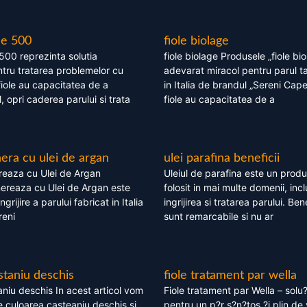
le 500
fiole biolage
 500 reprezinta solutia
fiole biolage Produsele „fiole bi
tru tratarea problemelor cu
adevarat miracol pentru parul t
fiole au capacitatea de a
in Italia de brandul „Sereni Capel
, opri caderea parului si trata
fiole au capacitatea de a
ra cu ulei de argan
ulei parafina beneficii
eaza cu Ulei de Argan
Uleiul de parafina este un produs
reaza cu Ulei de Argan este
folosit in mai multe domenii, incl
grijire a parului fabricat in Italia
ingrijirea si tratarea parului. Bene
reni
sunt remarcabile si nu ar
staniu deschis
fiole tratament par wella
niu deschis In acest articol vom
Fiole tratament par Wella – solu?
 culoarea casteaniu deschis si
pentru un p?r s?n?tos ?i plin de 