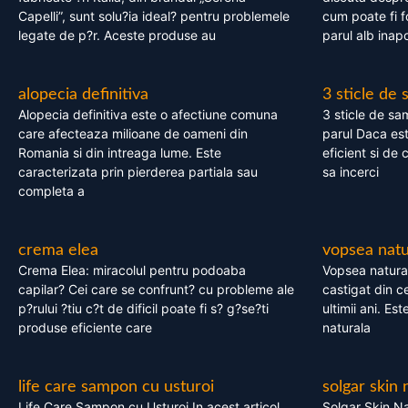
Capelli”, sunt solu?ia ideal? pentru problemele
cum poate fi f
legate de p?r. Aceste produse au
parul alb inapo
alopecia definitiva
3 sticle de
Alopecia definitiva este o afectiune comuna
3 sticle de sa
care afecteaza milioane de oameni din
parul Daca est
Romania si din intreaga lume. Este
eficient si de 
caracterizata prin pierderea partiala sau
sa incerci
completa a
crema elea
vopsea natu
Crema Elea: miracolul pentru podoaba
Vopsea natura
capilar? Cei care se confrunt? cu probleme ale
castigat din c
p?rului ?tiu c?t de dificil poate fi s? g?se?ti
ultimii ani. Es
produse eficiente care
naturala
life care sampon cu usturoi
solgar skin 
Life Care Sampon cu Usturoi In acest articol,
Solgar Skin Na