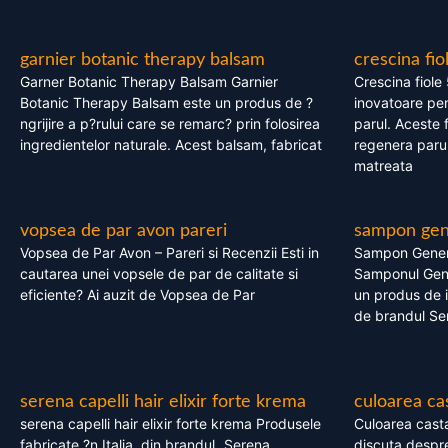
garnier botanic therapy balsam
crescina fio
Garner Botanic Therapy Balsam Garnier
Crescina fiole
Botanic Therapy Balsam este un produs de ?
inovatoare pen
ngrijire a p?rului care se remarc? prin folosirea
parul. Aceste 
ingredientelor naturale. Acest balsam, fabricat
regenera parul
matreata
vopsea de par avon pareri
sampon gene
Vopsea de Par Avon – Pareri si Recenzii Esti in
Sampon Gener
cautarea unei vopsele de par de calitate si
Samponul Gene
eficiente? Ai auzit de Vopsea de Par
un produs de in
de brandul Se
serena capelli hair elixir forte krema
culoarea ca
serena capelli hair elixir forte krema Produsele
Culoarea casta
fabricate ?n Italia, din brandul „Serena
discuta despre