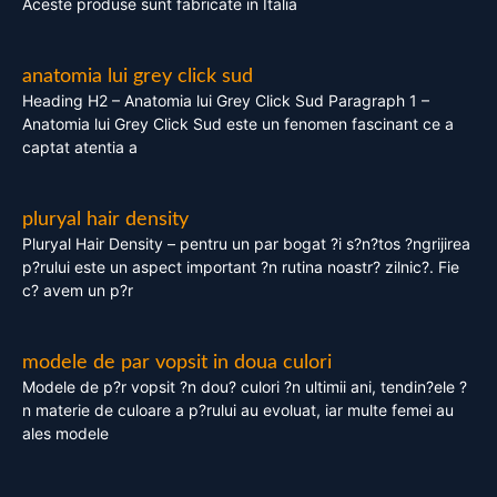
Aceste produse sunt fabricate in Italia
anatomia lui grey click sud
Heading H2 – Anatomia lui Grey Click Sud Paragraph 1 –
Anatomia lui Grey Click Sud este un fenomen fascinant ce a
captat atentia a
pluryal hair density
Pluryal Hair Density – pentru un par bogat ?i s?n?tos ?ngrijirea
p?rului este un aspect important ?n rutina noastr? zilnic?. Fie
c? avem un p?r
modele de par vopsit in doua culori
Modele de p?r vopsit ?n dou? culori ?n ultimii ani, tendin?ele ?
n materie de culoare a p?rului au evoluat, iar multe femei au
ales modele