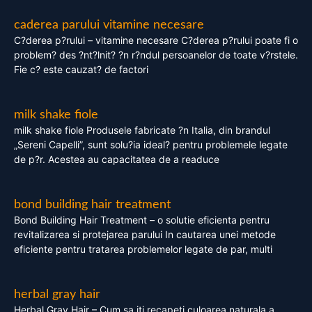
caderea parului vitamine necesare
C?derea p?rului – vitamine necesare C?derea p?rului poate fi o
problem? des ?nt?lnit? ?n r?ndul persoanelor de toate v?rstele.
Fie c? este cauzat? de factori
milk shake fiole
milk shake fiole Produsele fabricate ?n Italia, din brandul
„Sereni Capelli”, sunt solu?ia ideal? pentru problemele legate
de p?r. Acestea au capacitatea de a readuce
bond building hair treatment
Bond Building Hair Treatment – o solutie eficienta pentru
revitalizarea si protejarea parului In cautarea unei metode
eficiente pentru tratarea problemelor legate de par, multi
herbal gray hair
Herbal Gray Hair – Cum sa iti recapeti culoarea naturala a