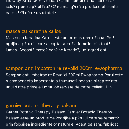
No Gray Area UK Ai vreodat? sentimentul c? nu mai exist?
solu?ii pentru p?rul t?u? C? nu mai g?se?ti produse eficiente
care s?-?i ofere rezultatele
masca cu keratina kallos
Masca cu keratina Kallos este un produs revolu?ionar ?n ?
ngrijirea p?rului, care a captat aten?ia femeilor din toat?
lumea. Aceast? masc? con?ine keratin?, un ingredient
sampon anti imbatranire revalid 200ml ewopharma
Sampon anti imbatranire Revalid 200ml Ewopharma Parul este
o componenta importanta a frumusetii noastre si reprezinta
unul dintre primele lucruri observate de catre ceilalti. Din
garnier botanic therapy balsam
Garner Botanic Therapy Balsam Garnier Botanic Therapy
Balsam este un produs de ?ngrijire a p?rului care se remarc?
prin folosirea ingredientelor naturale. Acest balsam, fabricat