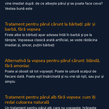
vine imediat după: de ce albește părul și se poate face ceva?
Vestea bună este
Tratament pentru părul cărunt la bărbați: păr și
barbă, fără vopsea
Firele albe la bărbați apar adesea întâi în barbă și pe la
tâmple. Vopseaua clasică arată artificial, se vede rădăcina
imediat și, sincer, puțini bărbați
Alternativă la vopsea pentru părul cărunt: blândă,
fără amoniac
Poate ai obosit să tot vopsești. Poate te ustură scalpul de
fiecare dată. Poate ești însărcinată și nu vrei să riști, sau pur și
simplu
Tratament pentru părul alb fără vopsea: cum îți
redai culoarea naturală
Un tratament pentru părul alb care nu vopsește: hrănește