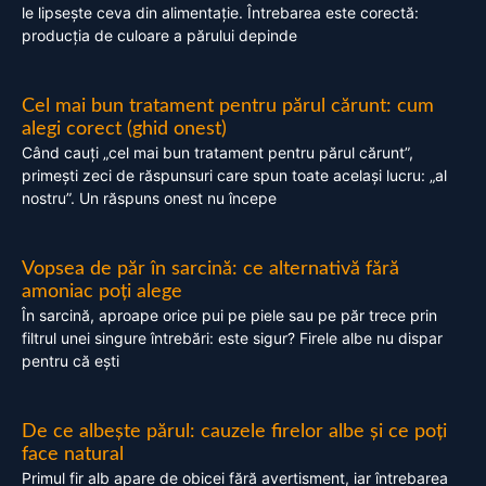
le lipsește ceva din alimentație. Întrebarea este corectă:
producția de culoare a părului depinde
Cel mai bun tratament pentru părul cărunt: cum
alegi corect (ghid onest)
Când cauți „cel mai bun tratament pentru părul cărunt”,
primești zeci de răspunsuri care spun toate același lucru: „al
nostru”. Un răspuns onest nu începe
Vopsea de păr în sarcină: ce alternativă fără
amoniac poți alege
În sarcină, aproape orice pui pe piele sau pe păr trece prin
filtrul unei singure întrebări: este sigur? Firele albe nu dispar
pentru că ești
De ce albește părul: cauzele firelor albe și ce poți
face natural
Primul fir alb apare de obicei fără avertisment, iar întrebarea