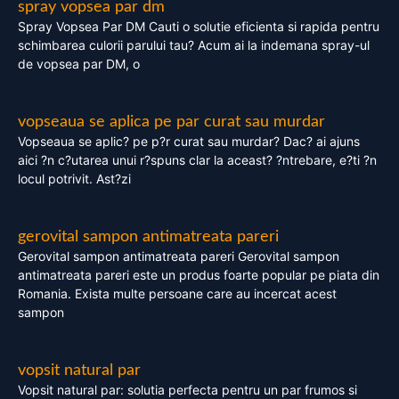
spray vopsea par dm
Spray Vopsea Par DM Cauti o solutie eficienta si rapida pentru
schimbarea culorii parului tau? Acum ai la indemana spray-ul
de vopsea par DM, o
vopseaua se aplica pe par curat sau murdar
Vopseaua se aplic? pe p?r curat sau murdar? Dac? ai ajuns
aici ?n c?utarea unui r?spuns clar la aceast? ?ntrebare, e?ti ?n
locul potrivit. Ast?zi
gerovital sampon antimatreata pareri
Gerovital sampon antimatreata pareri Gerovital sampon
antimatreata pareri este un produs foarte popular pe piata din
Romania. Exista multe persoane care au incercat acest
sampon
vopsit natural par
Vopsit natural par: solutia perfecta pentru un par frumos si