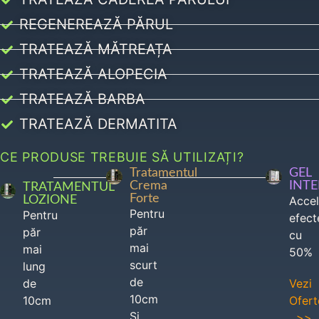
REGENEREAZĂ PĂRUL
TRATEAZĂ MĂTREAȚA
TRATEAZĂ ALOPECIA
TRATEAZĂ BARBA
TRATEAZĂ DERMATITA
CE PRODUSE TREBUIE SĂ UTILIZAȚI?
Tratamentul
GEL
Crema
INT
TRATAMENTUL
Forte
LOZIONE
Acce
Pentru
Pentru
efect
păr
păr
cu
mai
mai
50%
scurt
lung
de
de
Vezi
10cm
10cm
Ofert
Si
>>