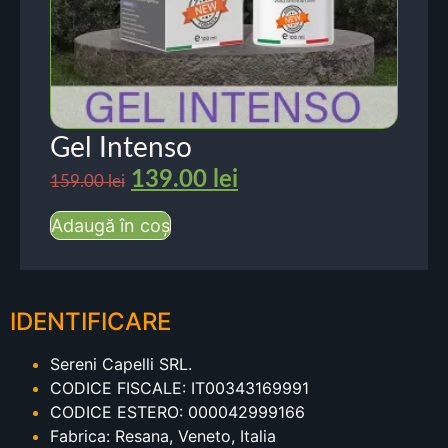
Gel Intenso
139.00
lei
159.00
lei
Adaugă în coș
IDENTIFICARE
Sereni Capelli SRL.
CODICE FISCALE: IT00343169991
CODICE ESTERO: 000042999166
Fabrica: Resana, Veneto, Italia