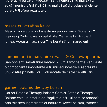
No Gray Area UK Ai vreodat? sentimentul c? nu mai exist?
solu?ii pentru p?rul t?u? C? nu mai g?se?ti produse eficiente
care s?-?i ofere rezultatele
masca cu keratina kallos
Masca cu keratina Kallos este un produs revolu?ionar ?n ?
ngrijirea p?rului, care a captat aten?ia femeilor din toat?
lumea. Aceast? masc? con?ine keratin?, un ingredient
sampon anti imbatranire revalid 200ml ewopharma
Sampon anti imbatranire Revalid 200ml Ewopharma Parul este
o componenta importanta a frumusetii noastre si reprezinta
unul dintre primele lucruri observate de catre ceilalti. Din
garnier botanic therapy balsam
Garner Botanic Therapy Balsam Garnier Botanic Therapy
Balsam este un produs de ?ngrijire a p?rului care se remarc?
prin folosirea ingredientelor naturale. Acest balsam, fabricat