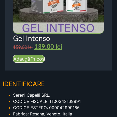
Gel Intenso
139.00
lei
159.00
lei
Adaugă în coș
IDENTIFICARE
Sereni Capelli SRL.
CODICE FISCALE: IT00343169991
CODICE ESTERO: 000042999166
Fabrica: Resana, Veneto, Italia