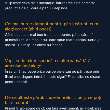
le lipsește ceva din alimentație. Întrebarea este corectă:
producția de culoare a părului depinde
Cel mai bun tratament pentru părul cărunt: cum
alegi corect (ghid onest)
Când cauți „cel mai bun tratament pentru părul cărunt”,
primești zeci de răspunsuri care spun toate același lucru: „al
nostru”. Un răspuns onest nu începe
Vopsea de păr în sarcină: ce alternativă fără
amoniac poți alege
În sarcină, aproape orice pui pe piele sau pe păr trece prin
filtrul unei singure întrebări: este sigur? Firele albe nu dispar
pentru că ești
De ce albește părul: cauzele firelor albe și ce poți
face natural
Primul fir alb apare de obicei fără avertisment, iar întrebarea