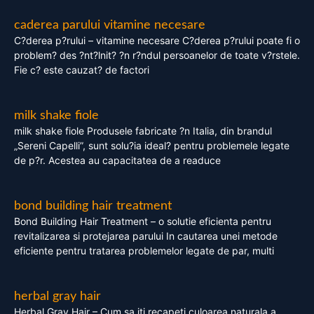
caderea parului vitamine necesare
C?derea p?rului – vitamine necesare C?derea p?rului poate fi o
problem? des ?nt?lnit? ?n r?ndul persoanelor de toate v?rstele.
Fie c? este cauzat? de factori
milk shake fiole
milk shake fiole Produsele fabricate ?n Italia, din brandul
„Sereni Capelli”, sunt solu?ia ideal? pentru problemele legate
de p?r. Acestea au capacitatea de a readuce
bond building hair treatment
Bond Building Hair Treatment – o solutie eficienta pentru
revitalizarea si protejarea parului In cautarea unei metode
eficiente pentru tratarea problemelor legate de par, multi
herbal gray hair
Herbal Gray Hair – Cum sa iti recapeti culoarea naturala a