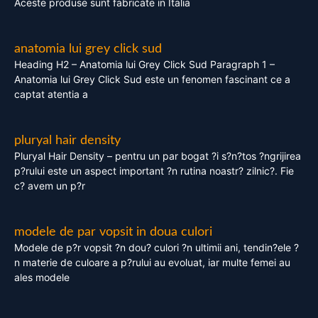
Aceste produse sunt fabricate in Italia
anatomia lui grey click sud
Heading H2 – Anatomia lui Grey Click Sud Paragraph 1 –
Anatomia lui Grey Click Sud este un fenomen fascinant ce a
captat atentia a
pluryal hair density
Pluryal Hair Density – pentru un par bogat ?i s?n?tos ?ngrijirea
p?rului este un aspect important ?n rutina noastr? zilnic?. Fie
c? avem un p?r
modele de par vopsit in doua culori
Modele de p?r vopsit ?n dou? culori ?n ultimii ani, tendin?ele ?
n materie de culoare a p?rului au evoluat, iar multe femei au
ales modele