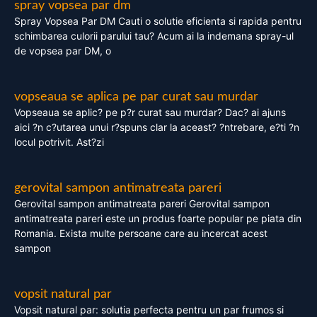
spray vopsea par dm
Spray Vopsea Par DM Cauti o solutie eficienta si rapida pentru
schimbarea culorii parului tau? Acum ai la indemana spray-ul
de vopsea par DM, o
vopseaua se aplica pe par curat sau murdar
Vopseaua se aplic? pe p?r curat sau murdar? Dac? ai ajuns
aici ?n c?utarea unui r?spuns clar la aceast? ?ntrebare, e?ti ?n
locul potrivit. Ast?zi
gerovital sampon antimatreata pareri
Gerovital sampon antimatreata pareri Gerovital sampon
antimatreata pareri este un produs foarte popular pe piata din
Romania. Exista multe persoane care au incercat acest
sampon
vopsit natural par
Vopsit natural par: solutia perfecta pentru un par frumos si