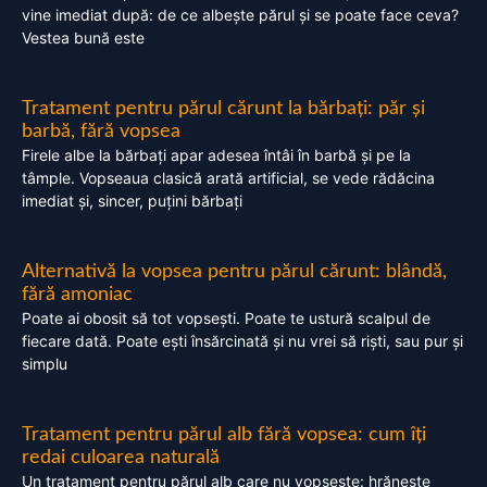
vine imediat după: de ce albește părul și se poate face ceva?
Vestea bună este
Tratament pentru părul cărunt la bărbați: păr și
barbă, fără vopsea
Firele albe la bărbați apar adesea întâi în barbă și pe la
tâmple. Vopseaua clasică arată artificial, se vede rădăcina
imediat și, sincer, puțini bărbați
Alternativă la vopsea pentru părul cărunt: blândă,
fără amoniac
Poate ai obosit să tot vopsești. Poate te ustură scalpul de
fiecare dată. Poate ești însărcinată și nu vrei să riști, sau pur și
simplu
Tratament pentru părul alb fără vopsea: cum îți
redai culoarea naturală
Un tratament pentru părul alb care nu vopsește: hrănește