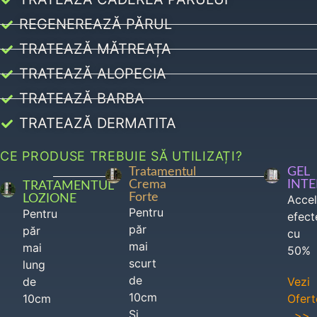
REGENEREAZĂ PĂRUL
TRATEAZĂ MĂTREAȚA
TRATEAZĂ ALOPECIA
TRATEAZĂ BARBA
TRATEAZĂ DERMATITA
CE PRODUSE TREBUIE SĂ UTILIZAȚI?
Tratamentul
GEL
Crema
INT
TRATAMENTUL
Forte
LOZIONE
Acce
Pentru
Pentru
efect
păr
păr
cu
mai
mai
50%
scurt
lung
de
de
Vezi
10cm
10cm
Ofert
Si
>>