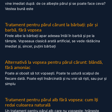
vine imediat după: de ce albește părul și se poate face ceva?
Vestea bună este
Tratament pentru părul cărunt la bărbați: păr și
barbă, fără vopsea
Firele albe la bărbați apar adesea întâi în barbă și pe la
tâmple. Vopseaua clasică arată artificial, se vede rădăcina
imediat și, sincer, puțini bărbați
Alternativă la vopsea pentru părul cărunt: blândă,
fără amoniac
Poate ai obosit să tot vopsești. Poate te ustură scalpul de
fiecare dată. Poate ești însărcinată și nu vrei să riști, sau pur și
simplu
Tratament pentru părul alb fără vopsea: cum îți
redai culoarea naturală
Un tratament pentru părul alb care nu vopsește: hrănește