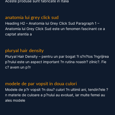
Aceste produse sunt fabricate in Italia
anatomia lui grey click sud
Heading H2 – Anatomia lui Grey Click Sud Paragraph 1 –
Anatomia lui Grey Click Sud este un fenomen fascinant ce a
captat atentia a
pluryal hair density
Pluryal Hair Density – pentru un par bogat ?i s?n?tos ?ngrijirea
p?rului este un aspect important ?n rutina noastr? zilnic?. Fie
c? avem un p?r
modele de par vopsit in doua culori
Modele de p?r vopsit ?n dou? culori ?n ultimii ani, tendin?ele ?
n materie de culoare a p?rului au evoluat, iar multe femei au
ales modele