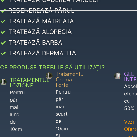
REGENEREAZĂ PĂRUL
TRATEAZĂ MĂTREAȚA
TRATEAZĂ ALOPECIA
TRATEAZĂ BARBA
TRATEAZĂ DERMATITA
CE PRODUSE TREBUIE SĂ UTILIZAȚI?
Tratamentul
GEL
Crema
INT
TRATAMENTUL
Forte
LOZIONE
Acce
Pentru
Pentru
efect
păr
păr
cu
mai
mai
50%
scurt
lung
de
de
Vezi
10cm
10cm
Ofert
Si
>>