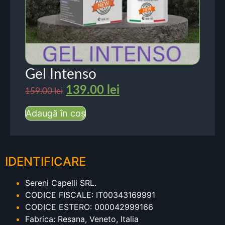
Gel Intenso
139.00
lei
159.00
lei
Adaugă în coș
IDENTIFICARE
Sereni Capelli SRL.
CODICE FISCALE: IT00343169991
CODICE ESTERO: 000042999166
Fabrica: Resana, Veneto, Italia