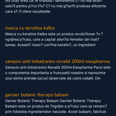
No Gray Area UK Ai vreodat? sentimentul c? nu mai exist?
solu?ii pentru p?rul t?u? C? nu mai g?se?ti produse eficiente
care s?-?i ofere rezultatele
masca cu keratina kallos
Masca cu keratina Kallos este un produs revolu?ionar ?n ?
ngrijirea p?rului, care a captat aten?ia femeilor din toat?
lumea. Aceast? masc? con?ine keratin?, un ingredient
sampon anti imbatranire revalid 200ml ewopharma
Sampon anti imbatranire Revalid 200ml Ewopharma Parul este
o componenta importanta a frumusetii noastre si reprezinta
unul dintre primele lucruri observate de catre ceilalti. Din
garnier botanic therapy balsam
Garner Botanic Therapy Balsam Garnier Botanic Therapy
Balsam este un produs de ?ngrijire a p?rului care se remarc?
prin folosirea ingredientelor naturale. Acest balsam, fabricat