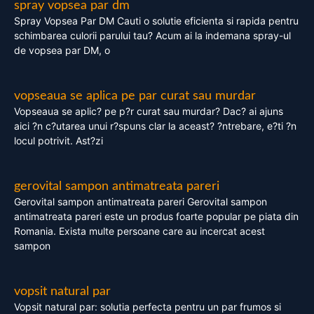
spray vopsea par dm
Spray Vopsea Par DM Cauti o solutie eficienta si rapida pentru
schimbarea culorii parului tau? Acum ai la indemana spray-ul
de vopsea par DM, o
vopseaua se aplica pe par curat sau murdar
Vopseaua se aplic? pe p?r curat sau murdar? Dac? ai ajuns
aici ?n c?utarea unui r?spuns clar la aceast? ?ntrebare, e?ti ?n
locul potrivit. Ast?zi
gerovital sampon antimatreata pareri
Gerovital sampon antimatreata pareri Gerovital sampon
antimatreata pareri este un produs foarte popular pe piata din
Romania. Exista multe persoane care au incercat acest
sampon
vopsit natural par
Vopsit natural par: solutia perfecta pentru un par frumos si