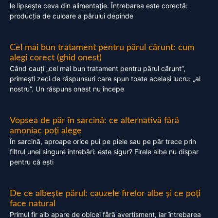
le lipsește ceva din alimentație. Întrebarea este corectă:
producția de culoare a părului depinde
Cel mai bun tratament pentru părul cărunt: cum
alegi corect (ghid onest)
Când cauți „cel mai bun tratament pentru părul cărunt”,
primești zeci de răspunsuri care spun toate același lucru: „al
nostru”. Un răspuns onest nu începe
Vopsea de păr în sarcină: ce alternativă fără
amoniac poți alege
În sarcină, aproape orice pui pe piele sau pe păr trece prin
filtrul unei singure întrebări: este sigur? Firele albe nu dispar
pentru că ești
De ce albește părul: cauzele firelor albe și ce poți
face natural
Primul fir alb apare de obicei fără avertisment, iar întrebarea