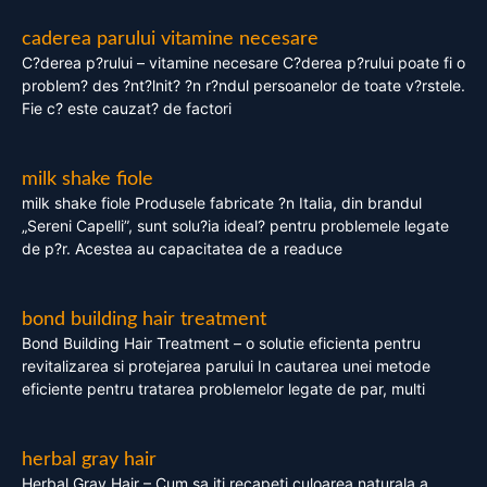
caderea parului vitamine necesare
C?derea p?rului – vitamine necesare C?derea p?rului poate fi o
problem? des ?nt?lnit? ?n r?ndul persoanelor de toate v?rstele.
Fie c? este cauzat? de factori
milk shake fiole
milk shake fiole Produsele fabricate ?n Italia, din brandul
„Sereni Capelli”, sunt solu?ia ideal? pentru problemele legate
de p?r. Acestea au capacitatea de a readuce
bond building hair treatment
Bond Building Hair Treatment – o solutie eficienta pentru
revitalizarea si protejarea parului In cautarea unei metode
eficiente pentru tratarea problemelor legate de par, multi
herbal gray hair
Herbal Gray Hair – Cum sa iti recapeti culoarea naturala a