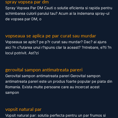
spray vopsea par dm
Spray Vopsea Par DM Cauti o solutie eficienta si rapida pentru
schimbarea culorii parului tau? Acum ai la indemana spray-ul
de vopsea par DM, o
vopseaua se aplica pe par curat sau murdar
Vopseaua se aplic? pe p?r curat sau murdar? Dac? ai ajuns
aici ?n c?utarea unui r?spuns clar la aceast? ?ntrebare, e?ti ?n
locul potrivit. Ast?zi
gerovital sampon antimatreata pareri
Gerovital sampon antimatreata pareri Gerovital sampon
antimatreata pareri este un produs foarte popular pe piata din
Romania. Exista multe persoane care au incercat acest
sampon
vopsit natural par
Vopsit natural par: solutia perfecta pentru un par frumos si