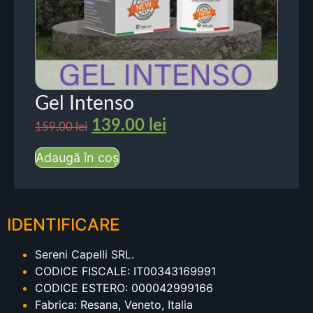
Gel Intenso
139.00
lei
159.00
lei
Adaugă în coș
IDENTIFICARE
Sereni Capelli SRL.
CODICE FISCALE: IT00343169991
CODICE ESTERO: 000042999166
Fabrica: Resana, Veneto, Italia