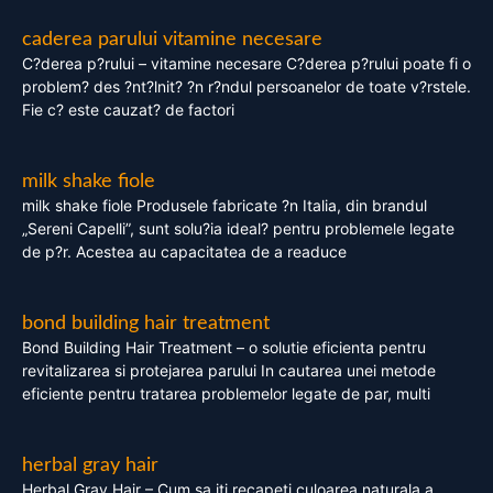
caderea parului vitamine necesare
C?derea p?rului – vitamine necesare C?derea p?rului poate fi o
problem? des ?nt?lnit? ?n r?ndul persoanelor de toate v?rstele.
Fie c? este cauzat? de factori
milk shake fiole
milk shake fiole Produsele fabricate ?n Italia, din brandul
„Sereni Capelli”, sunt solu?ia ideal? pentru problemele legate
de p?r. Acestea au capacitatea de a readuce
bond building hair treatment
Bond Building Hair Treatment – o solutie eficienta pentru
revitalizarea si protejarea parului In cautarea unei metode
eficiente pentru tratarea problemelor legate de par, multi
herbal gray hair
Herbal Gray Hair – Cum sa iti recapeti culoarea naturala a