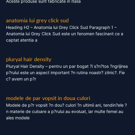
Aceste produse sunt fabricate in Italia
anatomia lui grey click sud
Heading H2 – Anatomia lui Grey Click Sud Paragraph 1 –
Anatomia lui Grey Click Sud este un fenomen fascinant ce a
captat atentia a
pluryal hair density
Pluryal Hair Density – pentru un par bogat ?i s?n?tos ?ngrijirea
p?rului este un aspect important ?n rutina noastr? zilnic?. Fie
c? avem un p?r
modele de par vopsit in doua culori
Modele de p?r vopsit ?n dou? culori ?n ultimii ani, tendin?ele ?
n materie de culoare a p?rului au evoluat, iar multe femei au
ales modele