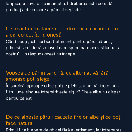
le lipsește ceva din alimentație. Întrebarea este corectă:
producția de culoare a părului depinde
Cel mai bun tratament pentru părul cărunt: cum
alegi corect (ghid onest)
Când cauți „cel mai bun tratament pentru părul cărunt”,
primești zeci de răspunsuri care spun toate același lucru: „al
nostru”. Un răspuns onest nu începe
Vopsea de păr în sarcină: ce alternativă fără
amoniac poți alege
În sarcină, aproape orice pui pe piele sau pe păr trece prin
filtrul unei singure întrebări: este sigur? Firele albe nu dispar
pentru că ești
De ce albește părul: cauzele firelor albe și ce poți
face natural
Primul fir alb apare de obicei fără avertisment, iar întrebarea