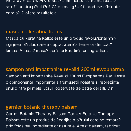
No Gray Area UK Ai vreodat? sentimentul c? nu mai exist?
solu?ii pentru p?rul t?u? C? nu mai g?se?ti produse eficiente
care s?-?i ofere rezultatele
masca cu keratina kallos
Masca cu keratina Kallos este un produs revolu?ionar ?n ?
ngrijirea p?rului, care a captat aten?ia femeilor din toat?
lumea. Aceast? masc? con?ine keratin?, un ingredient
sampon anti imbatranire revalid 200ml ewopharma
Sampon anti imbatranire Revalid 200ml Ewopharma Parul este
o componenta importanta a frumusetii noastre si reprezinta
unul dintre primele lucruri observate de catre ceilalti. Din
garnier botanic therapy balsam
Garner Botanic Therapy Balsam Garnier Botanic Therapy
Balsam este un produs de ?ngrijire a p?rului care se remarc?
prin folosirea ingredientelor naturale. Acest balsam, fabricat