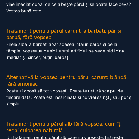
vine imediat după: de ce albește părul și se poate face ceva?
Vestea bună este
Tratament pentru părul cărunt la bărbați: păr și
barbă, fără vopsea
Firele albe la bărbați apar adesea întâi în barbă și pe la
tâmple. Vopseaua clasică arată artificial, se vede rădăcina
imediat și, sincer, puțini bărbați
Alternativă la vopsea pentru părul cărunt: blândă,
fără amoniac
Poate ai obosit să tot vopsești. Poate te ustură scalpul de
fiecare dată. Poate ești însărcinată și nu vrei să riști, sau pur și
simplu
Tratament pentru părul alb fără vopsea: cum îți
redai culoarea naturală
Un tratament pentru părul alb care nu vopsește: hrănește