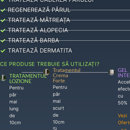
REGENEREAZĂ PĂRUL
TRATEAZĂ MĂTREAȚA
TRATEAZĂ ALOPECIA
TRATEAZĂ BARBA
TRATEAZĂ DERMATITA
CE PRODUSE TREBUIE SĂ UTILIZAȚI?
Tratamentul
GEL
Crema
INT
TRATAMENTUL
Forte
LOZIONE
Acce
Pentru
Pentru
efect
păr
păr
cu
mai
mai
50%
scurt
lung
de
de
Vezi
10cm
10cm
Ofert
Si
>>