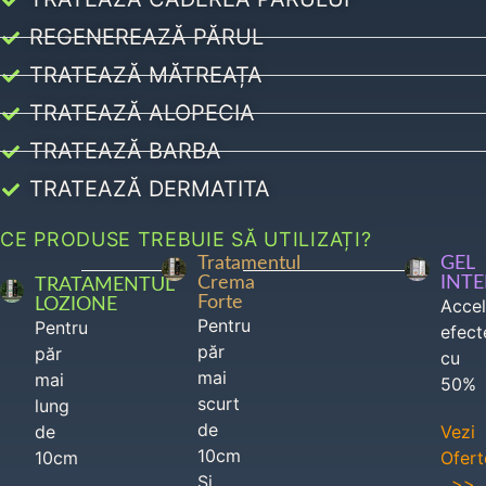
REGENEREAZĂ PĂRUL
TRATEAZĂ MĂTREAȚA
TRATEAZĂ ALOPECIA
TRATEAZĂ BARBA
TRATEAZĂ DERMATITA
CE PRODUSE TREBUIE SĂ UTILIZAȚI?
Tratamentul
GEL
Crema
INT
TRATAMENTUL
Forte
LOZIONE
Acce
Pentru
Pentru
efect
păr
păr
cu
mai
mai
50%
scurt
lung
de
de
Vezi
10cm
10cm
Ofert
Si
>>