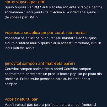
spray vopsea par dm
Spray Vopsea Par DM Cauti o solutie eficienta si rapida pentru
schimbarea culorii parului tau? Acum ai la indemana spray-ul
de vopsea par DM, o
vopseaua se aplica pe par curat sau murdar
Vopseaua se aplic? pe p?r curat sau murdar? Dac? ai ajuns
aici ?n c?utarea unui r?spuns clar la aceast? ?ntrebare, e?ti ?n
locul potrivit. Ast?zi
gerovital sampon antimatreata pareri
Gerovital sampon antimatreata pareri Gerovital sampon
antimatreata pareri este un produs foarte popular pe piata din
Romania. Exista multe persoane care au incercat acest
sampon
vopsit natural par
Vopsit natural par: solutia perfecta pentru un par frumos si