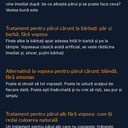
vine imediat după: de ce albește părul și se poate face ceva?
Vestea bună este
Tratament pentru părul cărunt la bărbați: păr și
barbă, fără vopsea
Firele albe la bărbați apar adesea întâi în barbă și pe la
tâmple. Vopseaua clasică arată artificial, se vede rădăcina
imediat și, sincer, puțini bărbați
Alternativă la vopsea pentru părul cărunt: blândă,
fără amoniac
Poate ai obosit să tot vopsești. Poate te ustură scalpul de
fiecare dată. Poate ești însărcinată și nu vrei să riști, sau pur și
simplu
Tratament pentru părul alb fără vopsea: cum îți
redai culoarea naturală
Un tratament pentru părul alb care nu vopsește: hrănește