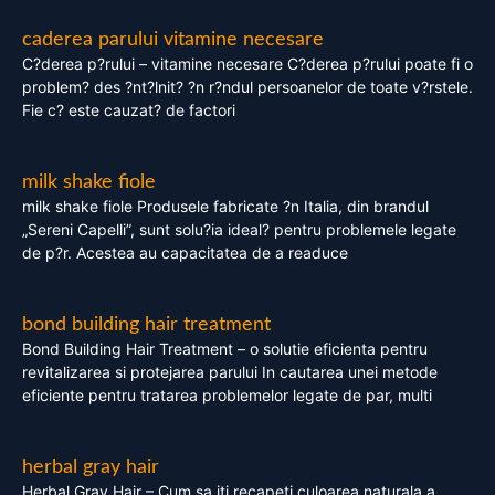
caderea parului vitamine necesare
C?derea p?rului – vitamine necesare C?derea p?rului poate fi o
problem? des ?nt?lnit? ?n r?ndul persoanelor de toate v?rstele.
Fie c? este cauzat? de factori
milk shake fiole
milk shake fiole Produsele fabricate ?n Italia, din brandul
„Sereni Capelli”, sunt solu?ia ideal? pentru problemele legate
de p?r. Acestea au capacitatea de a readuce
bond building hair treatment
Bond Building Hair Treatment – o solutie eficienta pentru
revitalizarea si protejarea parului In cautarea unei metode
eficiente pentru tratarea problemelor legate de par, multi
herbal gray hair
Herbal Gray Hair – Cum sa iti recapeti culoarea naturala a