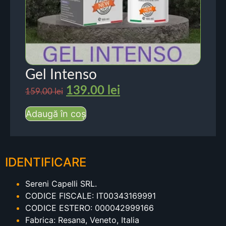
Gel Intenso
139.00
lei
159.00
lei
Adaugă în coș
IDENTIFICARE
Sereni Capelli SRL.
CODICE FISCALE: IT00343169991
CODICE ESTERO: 000042999166
Fabrica: Resana, Veneto, Italia