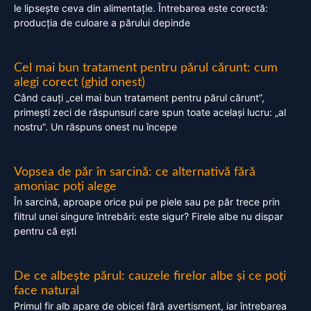
le lipsește ceva din alimentație. Întrebarea este corectă:
producția de culoare a părului depinde
Cel mai bun tratament pentru părul cărunt: cum
alegi corect (ghid onest)
Când cauți „cel mai bun tratament pentru părul cărunt”,
primești zeci de răspunsuri care spun toate același lucru: „al
nostru”. Un răspuns onest nu începe
Vopsea de păr în sarcină: ce alternativă fără
amoniac poți alege
În sarcină, aproape orice pui pe piele sau pe păr trece prin
filtrul unei singure întrebări: este sigur? Firele albe nu dispar
pentru că ești
De ce albește părul: cauzele firelor albe și ce poți
face natural
Primul fir alb apare de obicei fără avertisment, iar întrebarea