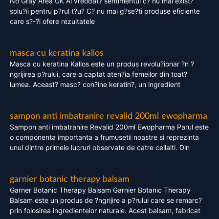
No Gray Area UK Ai vreodat? sentimentul c? nu mai exist?
solu?ii pentru p?rul t?u? C? nu mai g?se?ti produse eficiente
care s?-?i ofere rezultatele
masca cu keratina kallos
Masca cu keratina Kallos este un produs revolu?ionar ?n ?
ngrijirea p?rului, care a captat aten?ia femeilor din toat?
lumea. Aceast? masc? con?ine keratin?, un ingredient
sampon anti imbatranire revalid 200ml ewopharma
Sampon anti imbatranire Revalid 200ml Ewopharma Parul este
o componenta importanta a frumusetii noastre si reprezinta
unul dintre primele lucruri observate de catre ceilalti. Din
garnier botanic therapy balsam
Garner Botanic Therapy Balsam Garnier Botanic Therapy
Balsam este un produs de ?ngrijire a p?rului care se remarc?
prin folosirea ingredientelor naturale. Acest balsam, fabricat