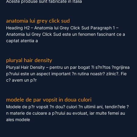
Aceste produse sunt fabricate in Italia
anatomia lui grey click sud
Heading H2 – Anatomia lui Grey Click Sud Paragraph 1 –
Anatomia lui Grey Click Sud este un fenomen fascinant ce a
captat atentia a
pluryal hair density
Pluryal Hair Density – pentru un par bogat ?i s?n?tos ?ngrijirea
p?rului este un aspect important ?n rutina noastr? zilnic?. Fie
c? avem un p?r
modele de par vopsit in doua culori
Modele de p?r vopsit ?n dou? culori ?n ultimii ani, tendin?ele ?
n materie de culoare a p?rului au evoluat, iar multe femei au
ales modele