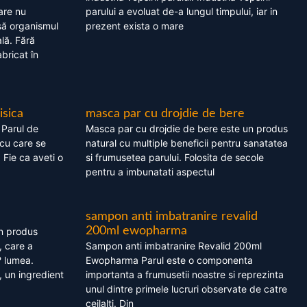
are nu
parului a evoluat de-a lungul timpului, iar in
asă organismul
prezent exista o mare
lă. Fără
bricat în
isica
masca par cu drojdie de bere
 Parul de
Masca par cu drojdie de bere este un produs
cu care se
natural cu multiple beneficii pentru sanatatea
. Fie ca aveti o
si frumusetea parului. Folosita de secole
pentru a imbunatati aspectul
sampon anti imbatranire revalid
200ml ewopharma
un produs
, care a
Sampon anti imbatranire Revalid 200ml
? lumea.
Ewopharma Parul este o componenta
 un ingredient
importanta a frumusetii noastre si reprezinta
unul dintre primele lucruri observate de catre
ceilalti. Din