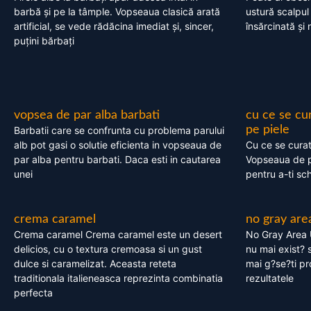
barbă și pe la tâmple. Vopseaua clasică arată
ustură scalpul
artificial, se vede rădăcina imediat și, sincer,
însărcinată și 
puțini bărbați
vopsea de par alba barbati
cu ce se cu
pe piele
Barbatii care se confrunta cu problema parului
alb pot gasi o solutie eficienta in vopseaua de
Cu ce se cura
par alba pentru barbati. Daca esti in cautarea
Vopseaua de p
unei
pentru a-ti sc
crema caramel
no gray are
Crema caramel Crema caramel este un desert
No Gray Area 
delicios, cu o textura cremoasa si un gust
nu mai exist? s
dulce si caramelizat. Aceasta reteta
mai g?se?ti pr
traditionala italieneasca reprezinta combinatia
rezultatele
perfecta