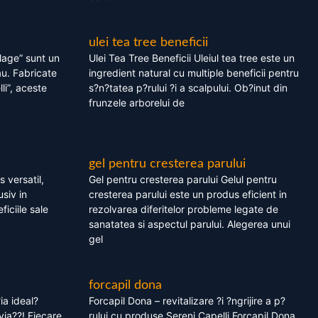
ulei tea tree beneficii
olage” sunt un
Ulei Tea Tree Beneficii Uleiul tea tree este un
au. Fabricate
ingredient natural cu multiple beneficii pentru
li”, aceste
s?n?tatea p?rului ?i a scalpului. Ob?inut din
frunzele arborelui de
gel pentru cresterea parului
 versatil,
Gel pentru cresterea parului Gelul pentru
usiv in
cresterea parului este un produs eficient in
ficiile sale
rezolvarea diferitelor probleme legate de
sanatatea si aspectul parului. Alegerea unui
gel
forcapil dona
ia ideal?
Forcapil Dona – revitalizare ?i ?ngrijire a p?
via??! Fiecare
rului cu produse Sereni Capelli Forcapil Dona