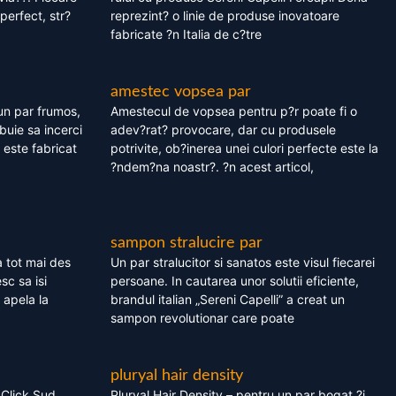
perfect, str?
reprezint? o linie de produse inovatoare
fabricate ?n Italia de c?tre
amestec vopsea par
un par frumos,
Amestecul de vopsea pentru p?r poate fi o
ebuie sa incerci
adev?rat? provocare, dar cu produsele
este fabricat
potrivite, ob?inerea unei culori perfecte este la
?ndem?na noastr?. ?n acest articol,
sampon stralucire par
 tot mai des
Un par stralucitor si sanatos este visul fiecarei
sc sa isi
persoane. In cautarea unor solutii eficiente,
 apela la
brandul italian „Sereni Capelli” a creat un
sampon revolutionar care poate
pluryal hair density
 Click Sud
Pluryal Hair Density – pentru un par bogat ?i