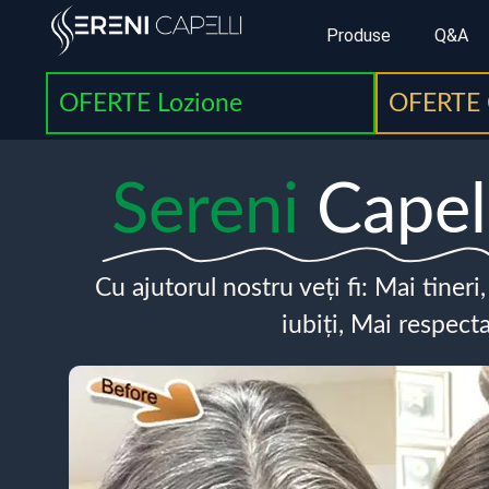
Produse
Q&A
OFERTE Lozione
OFERTE 
Sereni
Capel
Cu ajutorul nostru veți fi: Mai tineri
iubiți, Mai respecta