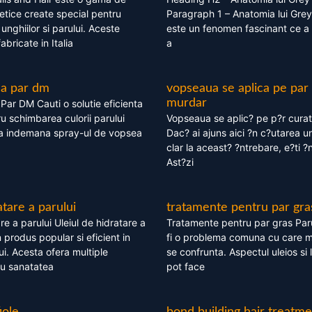
tice create special pentru
Paragraph 1 – Anatomia lui Grey
i, unghiilor si parului. Aceste
este un fenomen fascinant ce a 
bricate in Italia
a
ea par dm
vopseaua se aplica pe par
murdar
ar DM Cauti o solutie eficienta
ru schimbarea culorii parului
Vopseaua se aplic? pe p?r cura
la indemana spray-ul de vopsea
Dac? ai ajuns aici ?n c?utarea u
clar la aceast? ?ntrebare, e?ti ?n
Ast?zi
atare a parului
tratamente pentru par gra
re a parului Uleiul de hidratare a
Tratamente pentru par gras Par
 produs popular si eficient in
fi o problema comuna cu care 
lui. Acesta ofera multiple
se confrunta. Aspectul uleios si
ru sanatatea
pot face