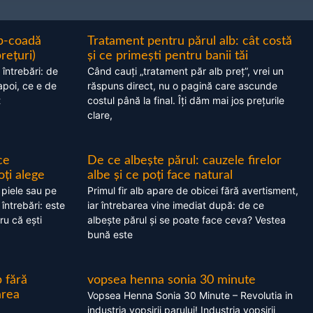
ap-coadă
Tratament pentru părul alb: cât costă
prețuri)
și ce primești pentru banii tăi
 întrebări: de
Când cauți „tratament păr alb preț”, vrei un
apoi, ce e de
răspuns direct, nu o pagină care ascunde
t
costul până la final. Îți dăm mai jos prețurile
clare,
ce
De ce albește părul: cauzele firelor
oți alege
albe și ce poți face natural
 piele sau pe
Primul fir alb apare de obicei fără avertisment,
 întrebări: este
iar întrebarea vine imediat după: de ce
ru că ești
albește părul și se poate face ceva? Vestea
bună este
 fără
vopsea henna sonia 30 minute
area
Vopsea Henna Sonia 30 Minute – Revolutia in
industria vopsirii parului! Industria vopsirii