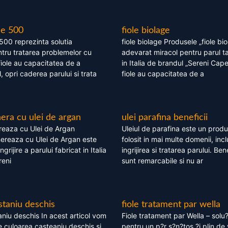
le 500
fiole biolage
 500 reprezinta solutia
fiole biolage Produsele „fiole bi
tru tratarea problemelor cu
adevarat miracol pentru parul t
fiole au capacitatea de a
in Italia de brandul „Sereni Capel
, opri caderea parului si trata
fiole au capacitatea de a
ra cu ulei de argan
ulei parafina beneficii
eaza cu Ulei de Argan
Uleiul de parafina este un produs
reaza cu Ulei de Argan este
folosit in mai multe domenii, incl
grijire a parului fabricat in Italia
ingrijirea si tratarea parului. Bene
reni
sunt remarcabile si nu ar
staniu deschis
fiole tratament par wella
niu deschis In acest articol vom
Fiole tratament par Wella – solu?
 culoarea casteaniu deschis si
pentru un p?r s?n?tos ?i plin de 