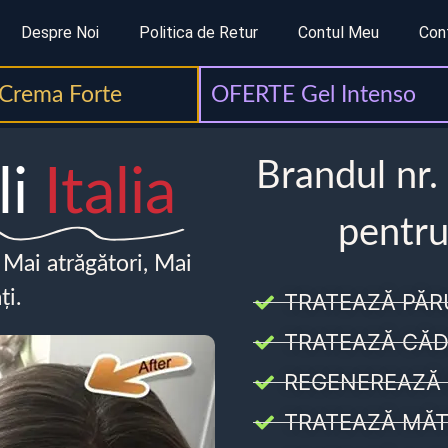
Despre Noi
Politica de Retur
Contul Meu
Con
Crema Forte
OFERTE Gel Intenso
Brandul nr.
li
Italia
pentru
, Mai atrăgători, Mai
ți.
TRATEAZĂ PĂR
TRATEAZĂ CĂD
REGENEREAZĂ 
TRATEAZĂ MĂT