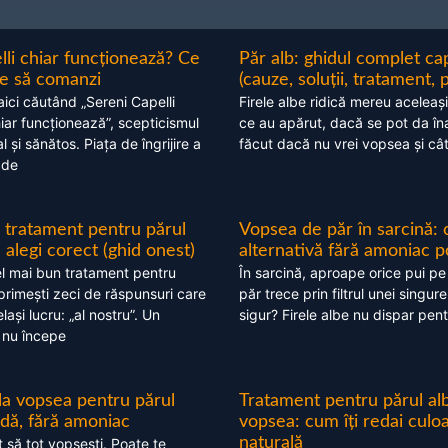
lli chiar funcționează? Ce
Păr alb: ghidul complet c
nte să comanzi
(cauze, soluții, tratament, 
aici căutând „Sereni Capelli
Firele albe ridică mereu aceleași
hiar funcționează”, scepticismul
ce au apărut, dacă se pot da în
 și sănătos. Piața de îngrijire a
făcut dacă nu vrei vopsea și câ
 de
 tratament pentru părul
Vopsea de păr în sarcină: 
alegi corect (ghid onest)
alternativă fără amoniac p
l mai bun tratament pentru
În sarcină, aproape orice pui pe
 primești zeci de răspunsuri care
păr trece prin filtrul unei singure
ași lucru: „al nostru”. Un
sigur? Firele albe nu dispar pent
 nu începe
 la vopsea pentru părul
Tratament pentru părul alb
ndă, fără amoniac
vopsea: cum îți redai culo
naturală
t să tot vopsești. Poate te