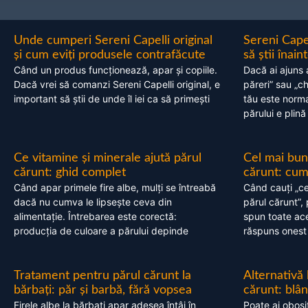
Unde cumperi Sereni Capelli original
Sereni Cape
și cum eviți produsele contrafăcute
să știi înai
Când un produs funcționează, apar și copiile.
Dacă ai ajuns 
Dacă vrei să comanzi Sereni Capelli original, e
păreri” sau „c
important să știi de unde îl iei ca să primești
tău este normal
părului e plină
Ce vitamine și minerale ajută părul
Cel mai bun
cărunt: ghid complet
cărunt: cum 
Când apar primele fire albe, mulți se întreabă
Când cauți „ce
dacă nu cumva le lipsește ceva din
părul cărunt”,
alimentație. Întrebarea este corectă:
spun toate acel
producția de culoare a părului depinde
răspuns onest
Tratament pentru părul cărunt la
Alternativă
bărbați: păr și barbă, fără vopsea
cărunt: blâ
Firele albe la bărbați apar adesea întâi în
Poate ai obosi