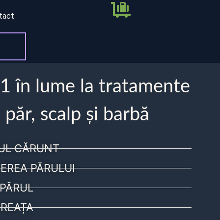
tact
 1 în lume la tratamente
 păr, scalp și barbă
UL CĂRUNT
EREA PĂRULUI
PĂRUL
REAȚA