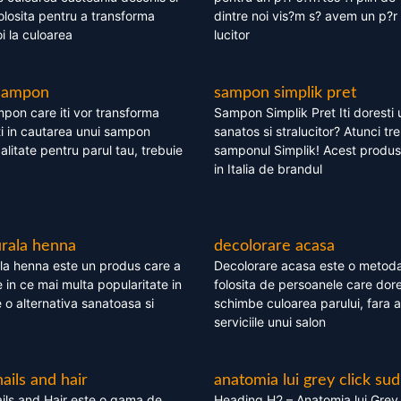
olosita pentru a transforma
dintre noi vis?m s? avem un p?r 
i la culoarea
lucitor
 sampon
sampon simplik pret
mpon care iti vor transforma
Sampon Simplik Pret Iti doresti 
i in cautarea unui sampon
sanatos si stralucitor? Atunci tr
calitate pentru parul tau, trebuie
samponul Simplik! Acest produs 
in Italia de brandul
rala henna
decolorare acasa
la henna este un produs care a
Decolorare acasa este o metoda
e in ce mai multa popularitate in
folosita de persoanele care dore
te o alternativa sanatoasa si
schimbe culoarea parului, fara a
serviciile unui salon
nails and hair
anatomia lui grey click sud
ils and Hair este o gama de
Heading H2 – Anatomia lui Grey