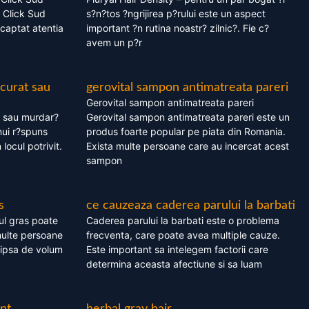
 Click Sud
s?n?tos ?ngrijirea p?rului este un aspect
captat atentia
important ?n rutina noastr? zilnic?. Fie c?
avem un p?r
 curat sau
gerovital sampon antimatreata pareri
Gerovital sampon antimatreata pareri
t sau murdar?
Gerovital sampon antimatreata pareri este un
nui r?spuns
produs foarte popular pe piata din Romania.
 locul potrivit.
Exista multe persoane care au incercat acest
sampon
s
ce cauzeaza caderea parului la barbati
ul gras poate
Caderea parului la barbati este o problema
multe persoane
frecventa, care poate avea multiple cauze.
 lipsa de volum
Este important sa intelegem factorii care
determina aceasta afectiune si sa luam