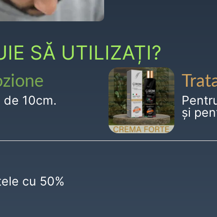
E SĂ UTILIZAȚI?
ozione
Trat
g de 10cm.
Pentr
și pen
ctele cu 50%