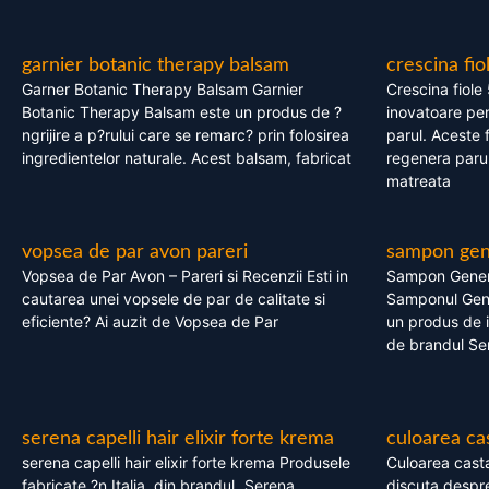
garnier botanic therapy balsam
crescina fio
Garner Botanic Therapy Balsam Garnier
Crescina fiole
Botanic Therapy Balsam este un produs de ?
inovatoare pen
ngrijire a p?rului care se remarc? prin folosirea
parul. Aceste 
ingredientelor naturale. Acest balsam, fabricat
regenera parul
matreata
vopsea de par avon pareri
sampon gene
Vopsea de Par Avon – Pareri si Recenzii Esti in
Sampon Gener
cautarea unei vopsele de par de calitate si
Samponul Gene
eficiente? Ai auzit de Vopsea de Par
un produs de in
de brandul Se
serena capelli hair elixir forte krema
culoarea ca
serena capelli hair elixir forte krema Produsele
Culoarea casta
fabricate ?n Italia, din brandul „Serena
discuta despre