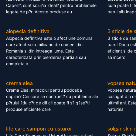
Capelli”, sunt solu?ia ideal? pentru problemele
cum poate fi f
legate de p?r. Aceste produse au
parul alb inapo
alopecia definitiva
3 sticle de
Alopecia definitiva este o afectiune comuna
3 sticle de sa
care afecteaza milioane de oameni din
parul Daca est
Romania si din intreaga lume. Este
eficient si de 
caracterizata prin pierderea partiala sau
sa incerci
completa a
crema elea
vopsea natu
Crema Elea: miracolul pentru podoaba
Vopsea natura
capilar? Cei care se confrunt? cu probleme ale
castigat din c
p?rului ?tiu c?t de dificil poate fi s? g?se?ti
ultimii ani. Es
produse eficiente care
naturala
life care sampon cu usturoi
solgar skin 
Life Care Sampon cu Usturoi In acest articol,
Solgar Skin Na