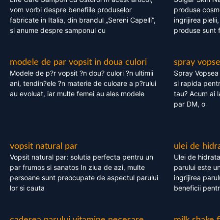
vom vorbi despre benefiile produselor
produse cosme
fabricate in Italia, din brandul „Sereni Capelli”,
ingrijirea pieli
si anume despre samponul cu
produse sunt fa
modele de par vopsit in doua culori
spray vops
Modele de p?r vopsit ?n dou? culori ?n ultimii
Spray Vopsea P
ani, tendin?ele ?n materie de culoare a p?rului
si rapida pent
au evoluat, iar multe femei au ales modele
tau? Acum ai 
par DM, o
vopsit natural par
ulei de hidr
Vopsit natural par: solutia perfecta pentru un
Ulei de hidrata
par frumos si sanatos In ziua de azi, multe
parului este un
persoane sunt preocupate de aspectul parului
ingrijirea paru
lor si cauta
beneficii pent