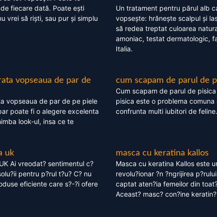
 de fiecare dată. Poate ești
Un tratament pentru părul alb c
nu vrei să riști, sau pur și simplu
vopsește: hrănește scalpul și l
să redea treptat culoarea natura
amoniac, testat dermatologic, fa
Italia.
rata vopseaua de par de
cum scapam de parul de p
Cum scapam de parul de pisica
ta vopseaua de par de pe piele
pisica este o problema comuna 
ar poate fi o alegere excelenta
confrunta multi iubitori de feline
himba look-ul, insa ce te
a uk
masca cu keratina kallos
UK Ai vreodat? sentimentul c?
Masca cu keratina Kallos este 
olu?ii pentru p?rul t?u? C? nu
revolu?ionar ?n ?ngrijirea p?rului
oduse eficiente care s?-?i ofere
captat aten?ia femeilor din toat
Aceast? masc? con?ine keratin?,