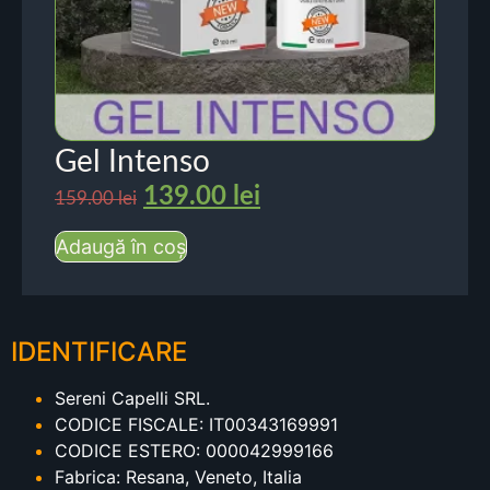
Gel Intenso
139.00
lei
159.00
lei
Adaugă în coș
IDENTIFICARE
Sereni Capelli SRL.
CODICE FISCALE: IT00343169991
CODICE ESTERO: 000042999166
Fabrica: Resana, Veneto, Italia