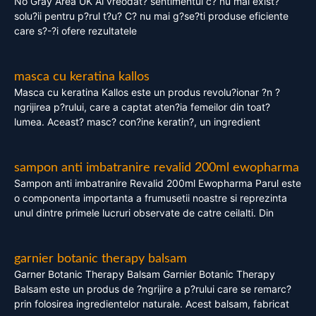
No Gray Area UK Ai vreodat? sentimentul c? nu mai exist?
solu?ii pentru p?rul t?u? C? nu mai g?se?ti produse eficiente
care s?-?i ofere rezultatele
masca cu keratina kallos
Masca cu keratina Kallos este un produs revolu?ionar ?n ?
ngrijirea p?rului, care a captat aten?ia femeilor din toat?
lumea. Aceast? masc? con?ine keratin?, un ingredient
sampon anti imbatranire revalid 200ml ewopharma
Sampon anti imbatranire Revalid 200ml Ewopharma Parul este
o componenta importanta a frumusetii noastre si reprezinta
unul dintre primele lucruri observate de catre ceilalti. Din
garnier botanic therapy balsam
Garner Botanic Therapy Balsam Garnier Botanic Therapy
Balsam este un produs de ?ngrijire a p?rului care se remarc?
prin folosirea ingredientelor naturale. Acest balsam, fabricat