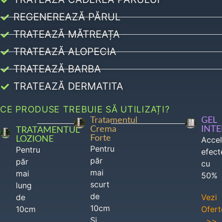
REGENEREAZĂ PĂRUL
TRATEAZĂ MĂTREAȚA
TRATEAZĂ ALOPECIA
TRATEAZĂ BARBA
TRATEAZĂ DERMATITA
CE PRODUSE TREBUIE SĂ UTILIZAȚI?
Tratamentul
GEL
Crema
INT
TRATAMENTUL
Forte
LOZIONE
Acce
Pentru
Pentru
efect
păr
păr
cu
mai
mai
50%
scurt
lung
de
de
Vezi
10cm
10cm
Ofert
Si
>>