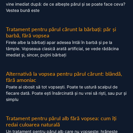
vine imediat după: de ce albește părul și se poate face ceva?
Vestea bună este
Tratament pentru părul cărunt la bărbați: păr și
barbă, fără vopsea
Firele albe la bărbați apar adesea întâi în barbă și pe la
tâmple. Vopseaua clasică arată artificial, se vede rădăcina
imediat și, sincer, puțini bărbați
Alternativă la vopsea pentru părul cărunt: blândă,
fără amoniac
Poate ai obosit să tot vopsești. Poate te ustură scalpul de
fiecare dată. Poate ești însărcinată și nu vrei să riști, sau pur și
simplu
Tratament pentru părul alb fără vopsea: cum îți
redai culoarea naturală
Un tratament pentru părul alb care nu vopsește: hrănește