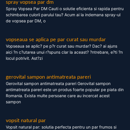
spray vopsea par dm
Spray Vopsea Par DM Cauti o solutie eficienta si rapida pentru
schimbarea culorii parului tau? Acum ai la indemana spray-ul
de vopsea par DM, o
vopseaua se aplica pe par curat sau murdar
Vopseaua se aplic? pe p?r curat sau murdar? Dac? ai ajuns
aici ?n c?utarea unui r?spuns clar la aceast? ?ntrebare, e?ti ?n
locul potrivit. Ast?zi
gerovital sampon antimatreata pareri
Gerovital sampon antimatreata pareri Gerovital sampon
antimatreata pareri este un produs foarte popular pe piata din
Romania. Exista multe persoane care au incercat acest
sampon
vopsit natural par
Vopsit natural par: solutia perfecta pentru un par frumos si