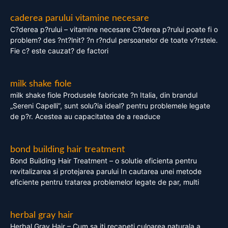
caderea parului vitamine necesare
C?derea p?rului – vitamine necesare C?derea p?rului poate fi o
problem? des ?nt?lnit? ?n r?ndul persoanelor de toate v?rstele.
Fie c? este cauzat? de factori
milk shake fiole
milk shake fiole Produsele fabricate ?n Italia, din brandul
„Sereni Capelli”, sunt solu?ia ideal? pentru problemele legate
de p?r. Acestea au capacitatea de a readuce
bond building hair treatment
Bond Building Hair Treatment – o solutie eficienta pentru
revitalizarea si protejarea parului In cautarea unei metode
eficiente pentru tratarea problemelor legate de par, multi
herbal gray hair
Herbal Gray Hair – Cum sa iti recapeti culoarea naturala a