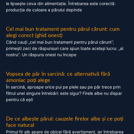
le lipsește ceva din alimentație. Întrebarea este corectă:
producția de culoare a părului depinde
Cel mai bun tratament pentru părul cărunt: cum
alegi corect (ghid onest)
Când cauți „cel mai bun tratament pentru părul cărunt”,
primești zeci de răspunsuri care spun toate același lucru: „al
nostru”. Un răspuns onest nu începe
Vopsea de păr în sarcină: ce alternativă fără
amoniac poți alege
În sarcină, aproape orice pui pe piele sau pe păr trece prin
filtrul unei singure întrebări: este sigur? Firele albe nu dispar
pentru că ești
De ce albește părul: cauzele firelor albe și ce poți
face natural
Primul fir alb apare de obicei fără avertisment, iar întrebarea