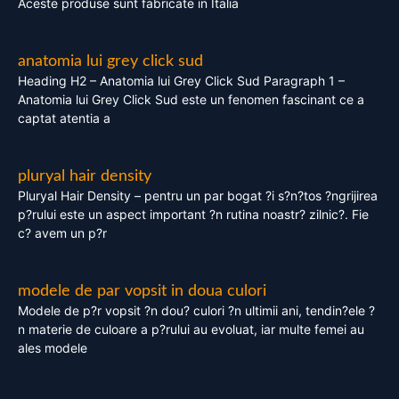
Aceste produse sunt fabricate in Italia
anatomia lui grey click sud
Heading H2 – Anatomia lui Grey Click Sud Paragraph 1 –
Anatomia lui Grey Click Sud este un fenomen fascinant ce a
captat atentia a
pluryal hair density
Pluryal Hair Density – pentru un par bogat ?i s?n?tos ?ngrijirea
p?rului este un aspect important ?n rutina noastr? zilnic?. Fie
c? avem un p?r
modele de par vopsit in doua culori
Modele de p?r vopsit ?n dou? culori ?n ultimii ani, tendin?ele ?
n materie de culoare a p?rului au evoluat, iar multe femei au
ales modele