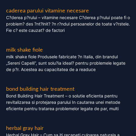
caderea parului vitamine necesare
C?derea p?rului – vitamine necesare C?derea p?rului poate fi o
problem? des ?nt?lnit? ?n r?ndul persoanelor de toate v?rstele.
Fie c? este cauzat? de factori
milk shake fiole
milk shake fiole Produsele fabricate ?n Italia, din brandul
„Sereni Capelli”, sunt solu?ia ideal? pentru problemele legate
de p?r. Acestea au capacitatea de a readuce
bond building hair treatment
Bond Building Hair Treatment – o solutie eficienta pentru
revitalizarea si protejarea parului In cautarea unei metode
eficiente pentru tratarea problemelor legate de par, multi
herbal gray hair
Herbal Gray Hair – Cum sa iti recapeti culoarea naturala a