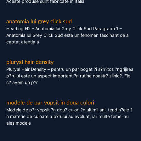
Aceste produse sunt fabricate in Italia
anatomia lui grey click sud
Heading H2 – Anatomia lui Grey Click Sud Paragraph 1 –
Anatomia lui Grey Click Sud este un fenomen fascinant ce a
captat atentia a
pluryal hair density
Pluryal Hair Density – pentru un par bogat ?i s?n?tos ?ngrijirea
p?rului este un aspect important ?n rutina noastr? zilnic?. Fie
c? avem un p?r
modele de par vopsit in doua culori
Modele de p?r vopsit ?n dou? culori ?n ultimii ani, tendin?ele ?
n materie de culoare a p?rului au evoluat, iar multe femei au
ales modele