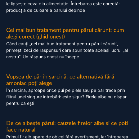
le lipsește ceva din alimentație. Întrebarea este corectă:
producția de culoare a părului depinde
Cel mai bun tratament pentru părul cărunt: cum
alegi corect (ghid onest)
Când cauți „cel mai bun tratament pentru părul cărunt”,
primești zeci de răspunsuri care spun toate același lucru: „al
nostru”. Un răspuns onest nu începe
Vopsea de păr în sarcină: ce alternativă fără
amoniac poți alege
În sarcină, aproape orice pui pe piele sau pe păr trece prin
filtrul unei singure întrebări: este sigur? Firele albe nu dispar
pentru că ești
De ce albește părul: cauzele firelor albe și ce poți
face natural
Primul fir alb apare de obicei fără avertisment, iar întrebarea