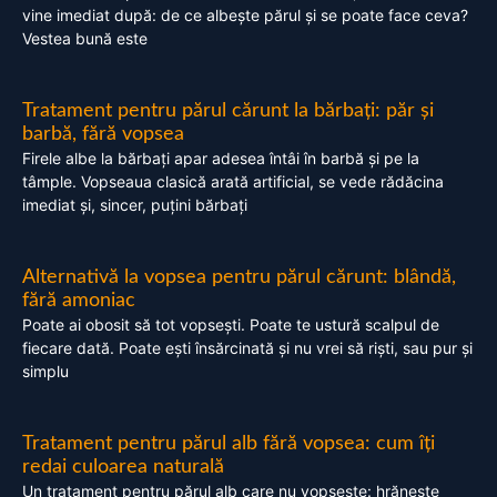
vine imediat după: de ce albește părul și se poate face ceva?
Vestea bună este
Tratament pentru părul cărunt la bărbați: păr și
barbă, fără vopsea
Firele albe la bărbați apar adesea întâi în barbă și pe la
tâmple. Vopseaua clasică arată artificial, se vede rădăcina
imediat și, sincer, puțini bărbați
Alternativă la vopsea pentru părul cărunt: blândă,
fără amoniac
Poate ai obosit să tot vopsești. Poate te ustură scalpul de
fiecare dată. Poate ești însărcinată și nu vrei să riști, sau pur și
simplu
Tratament pentru părul alb fără vopsea: cum îți
redai culoarea naturală
Un tratament pentru părul alb care nu vopsește: hrănește