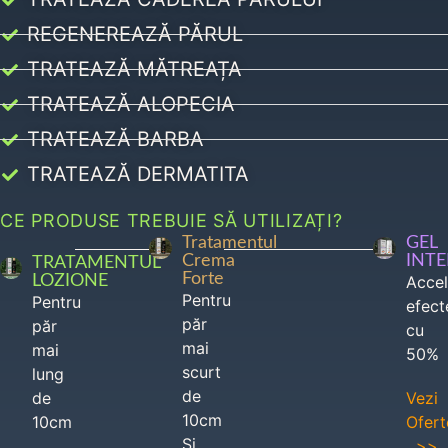
REGENEREAZĂ PĂRUL
TRATEAZĂ MĂTREAȚA
TRATEAZĂ ALOPECIA
TRATEAZĂ BARBA
TRATEAZĂ DERMATITA
CE PRODUSE TREBUIE SĂ UTILIZAȚI?
Tratamentul
GEL
Crema
INT
TRATAMENTUL
Forte
LOZIONE
Acce
Pentru
Pentru
efect
păr
păr
cu
mai
mai
50%
scurt
lung
de
de
Vezi
10cm
10cm
Ofert
Si
>>