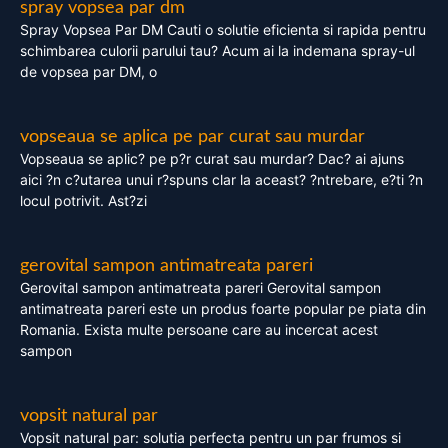
spray vopsea par dm
Spray Vopsea Par DM Cauti o solutie eficienta si rapida pentru
schimbarea culorii parului tau? Acum ai la indemana spray-ul
de vopsea par DM, o
vopseaua se aplica pe par curat sau murdar
Vopseaua se aplic? pe p?r curat sau murdar? Dac? ai ajuns
aici ?n c?utarea unui r?spuns clar la aceast? ?ntrebare, e?ti ?n
locul potrivit. Ast?zi
gerovital sampon antimatreata pareri
Gerovital sampon antimatreata pareri Gerovital sampon
antimatreata pareri este un produs foarte popular pe piata din
Romania. Exista multe persoane care au incercat acest
sampon
vopsit natural par
Vopsit natural par: solutia perfecta pentru un par frumos si