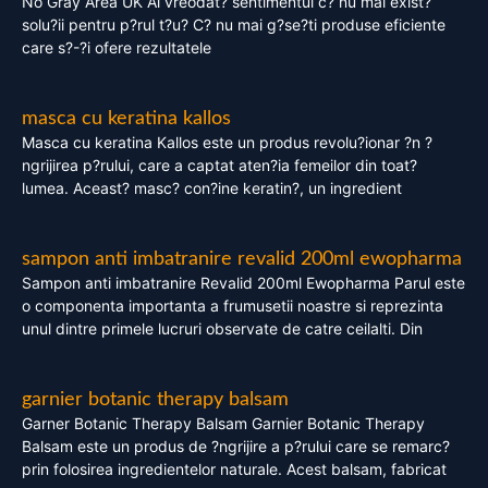
No Gray Area UK Ai vreodat? sentimentul c? nu mai exist?
solu?ii pentru p?rul t?u? C? nu mai g?se?ti produse eficiente
care s?-?i ofere rezultatele
masca cu keratina kallos
Masca cu keratina Kallos este un produs revolu?ionar ?n ?
ngrijirea p?rului, care a captat aten?ia femeilor din toat?
lumea. Aceast? masc? con?ine keratin?, un ingredient
sampon anti imbatranire revalid 200ml ewopharma
Sampon anti imbatranire Revalid 200ml Ewopharma Parul este
o componenta importanta a frumusetii noastre si reprezinta
unul dintre primele lucruri observate de catre ceilalti. Din
garnier botanic therapy balsam
Garner Botanic Therapy Balsam Garnier Botanic Therapy
Balsam este un produs de ?ngrijire a p?rului care se remarc?
prin folosirea ingredientelor naturale. Acest balsam, fabricat