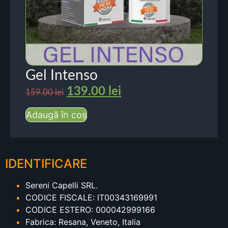
Gel Intenso
139.00
lei
159.00
lei
Adaugă în coș
IDENTIFICARE
Sereni Capelli SRL.
CODICE FISCALE: IT00343169991
CODICE ESTERO: 000042999166
Fabrica: Resana, Veneto, Italia