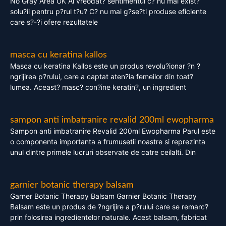
No Gray Area UK Ai vreodat? sentimentul c? nu mai exist?
solu?ii pentru p?rul t?u? C? nu mai g?se?ti produse eficiente
care s?-?i ofere rezultatele
masca cu keratina kallos
Masca cu keratina Kallos este un produs revolu?ionar ?n ?
ngrijirea p?rului, care a captat aten?ia femeilor din toat?
lumea. Aceast? masc? con?ine keratin?, un ingredient
sampon anti imbatranire revalid 200ml ewopharma
Sampon anti imbatranire Revalid 200ml Ewopharma Parul este
o componenta importanta a frumusetii noastre si reprezinta
unul dintre primele lucruri observate de catre ceilalti. Din
garnier botanic therapy balsam
Garner Botanic Therapy Balsam Garnier Botanic Therapy
Balsam este un produs de ?ngrijire a p?rului care se remarc?
prin folosirea ingredientelor naturale. Acest balsam, fabricat