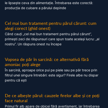
le lipsește ceva din alimentație. Întrebarea este corectă:
producția de culoare a părului depinde
Cel mai bun tratament pentru părul cărunt: cum
alegi corect (ghid onest)
Când cauți „cel mai bun tratament pentru părul cărunt”,
primești zeci de răspunsuri care spun toate același lucru: „al
nostru”. Un răspuns onest nu începe
Vopsea de păr în sarcină: ce alternativă fără
amoniac poți alege
În sarcină, aproape orice pui pe piele sau pe păr trece prin
filtrul unei singure întrebări: este sigur? Firele albe nu dispar
pentru că ești
De ce albește părul: cauzele firelor albe și ce poți
face natural
Primul fir alb apare de obicei fără avertisment, iar întrebarea