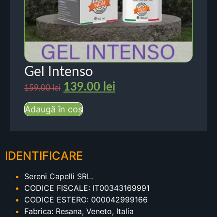
Gel Intenso
139.00
lei
159.00
lei
Adaugă în coș
IDENTIFICARE
Sereni Capelli SRL.
CODICE FISCALE: IT00343169991
CODICE ESTERO: 000042999166
Fabrica: Resana, Veneto, Italia