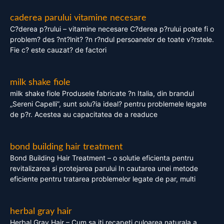
caderea parului vitamine necesare
C?derea p?rului – vitamine necesare C?derea p?rului poate fi o
problem? des ?nt?lnit? ?n r?ndul persoanelor de toate v?rstele.
Fie c? este cauzat? de factori
milk shake fiole
milk shake fiole Produsele fabricate ?n Italia, din brandul
„Sereni Capelli”, sunt solu?ia ideal? pentru problemele legate
de p?r. Acestea au capacitatea de a readuce
bond building hair treatment
Bond Building Hair Treatment – o solutie eficienta pentru
revitalizarea si protejarea parului In cautarea unei metode
eficiente pentru tratarea problemelor legate de par, multi
herbal gray hair
Herbal Gray Hair – Cum sa iti recapeti culoarea naturala a