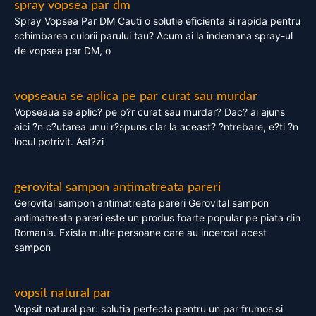
spray vopsea par dm
Spray Vopsea Par DM Cauti o solutie eficienta si rapida pentru
schimbarea culorii parului tau? Acum ai la indemana spray-ul
de vopsea par DM, o
vopseaua se aplica pe par curat sau murdar
Vopseaua se aplic? pe p?r curat sau murdar? Dac? ai ajuns
aici ?n c?utarea unui r?spuns clar la aceast? ?ntrebare, e?ti ?n
locul potrivit. Ast?zi
gerovital sampon antimatreata pareri
Gerovital sampon antimatreata pareri Gerovital sampon
antimatreata pareri este un produs foarte popular pe piata din
Romania. Exista multe persoane care au incercat acest
sampon
vopsit natural par
Vopsit natural par: solutia perfecta pentru un par frumos si