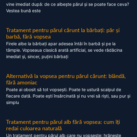
vine imediat după: de ce albește părul și se poate face ceva?
Vestea bună este
Tratament pentru părul cărunt la bărbați: păr și
barbă, fără vopsea
Firele albe la bărbați apar adesea întâi în barbă și pe la
tâmple. Vopseaua clasică arată artificial, se vede rădăcina
imediat și, sincer, puțini bărbați
Alternativă la vopsea pentru părul cărunt: blândă,
fără amoniac
Poate ai obosit să tot vopsești. Poate te ustură scalpul de
fiecare dată. Poate ești însărcinată și nu vrei să riști, sau pur și
simplu
Tratament pentru părul alb fără vopsea: cum îți
redai culoarea naturală
Un tratament pentru părul alb care nu vopsește: hrănește