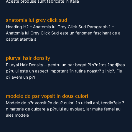
Aceste produse sunt fabricate in Italia
anatomia lui grey click sud
Heading H2 – Anatomia lui Grey Click Sud Paragraph 1 –
Anatomia lui Grey Click Sud este un fenomen fascinant ce a
captat atentia a
pluryal hair density
Pluryal Hair Density – pentru un par bogat ?i s?n?tos ?ngrijirea
p?rului este un aspect important ?n rutina noastr? zilnic?. Fie
c? avem un p?r
modele de par vopsit in doua culori
Modele de p?r vopsit ?n dou? culori ?n ultimii ani, tendin?ele ?
n materie de culoare a p?rului au evoluat, iar multe femei au
ales modele