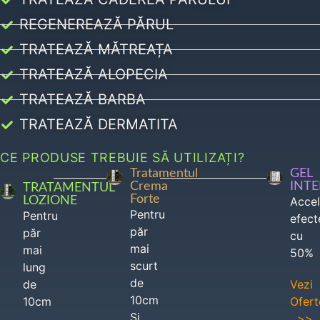
REGENEREAZĂ PĂRUL
TRATEAZĂ MĂTREAȚA
TRATEAZĂ ALOPECIA
TRATEAZĂ BARBA
TRATEAZĂ DERMATITA
CE PRODUSE TREBUIE SĂ UTILIZAȚI?
Tratamentul
GEL
Crema
INT
TRATAMENTUL
Forte
LOZIONE
Acce
Pentru
Pentru
efect
păr
păr
cu
mai
mai
50%
scurt
lung
de
de
Vezi
10cm
10cm
Ofert
Si
>>