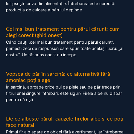
le lipsește ceva din alimentație. Întrebarea este corectă:
producția de culoare a părului depinde
Cel mai bun tratament pentru părul cărunt: cum
alegi corect (ghid onest)
Când cauți „cel mai bun tratament pentru părul cărunt”,
primești zeci de răspunsuri care spun toate același lucru: „al
nostru”. Un răspuns onest nu începe
Vopsea de păr în sarcină: ce alternativă fără
amoniac poți alege
În sarcină, aproape orice pui pe piele sau pe păr trece prin
filtrul unei singure întrebări: este sigur? Firele albe nu dispar
pentru că ești
De ce albește părul: cauzele firelor albe și ce poți
face natural
Primul fir alb apare de obicei fără avertisment, iar întrebarea