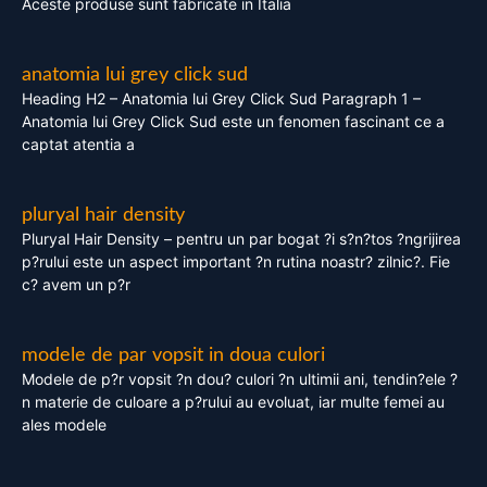
Aceste produse sunt fabricate in Italia
anatomia lui grey click sud
Heading H2 – Anatomia lui Grey Click Sud Paragraph 1 –
Anatomia lui Grey Click Sud este un fenomen fascinant ce a
captat atentia a
pluryal hair density
Pluryal Hair Density – pentru un par bogat ?i s?n?tos ?ngrijirea
p?rului este un aspect important ?n rutina noastr? zilnic?. Fie
c? avem un p?r
modele de par vopsit in doua culori
Modele de p?r vopsit ?n dou? culori ?n ultimii ani, tendin?ele ?
n materie de culoare a p?rului au evoluat, iar multe femei au
ales modele