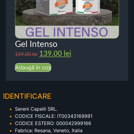
Gel Intenso
139.00
lei
159.00
lei
Adaugă în coș
IDENTIFICARE
Sereni Capelli SRL.
CODICE FISCALE: IT00343169991
CODICE ESTERO: 000042999166
Fabrica: Resana, Veneto, Italia