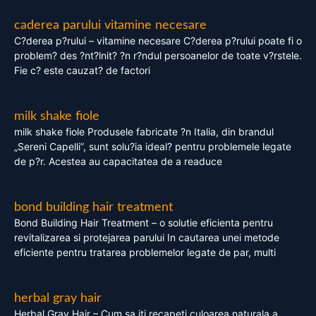
caderea parului vitamine necesare
C?derea p?rului – vitamine necesare C?derea p?rului poate fi o
problem? des ?nt?lnit? ?n r?ndul persoanelor de toate v?rstele.
Fie c? este cauzat? de factori
milk shake fiole
milk shake fiole Produsele fabricate ?n Italia, din brandul
„Sereni Capelli”, sunt solu?ia ideal? pentru problemele legate
de p?r. Acestea au capacitatea de a readuce
bond building hair treatment
Bond Building Hair Treatment – o solutie eficienta pentru
revitalizarea si protejarea parului In cautarea unei metode
eficiente pentru tratarea problemelor legate de par, multi
herbal gray hair
Herbal Gray Hair – Cum sa iti recapeti culoarea naturala a