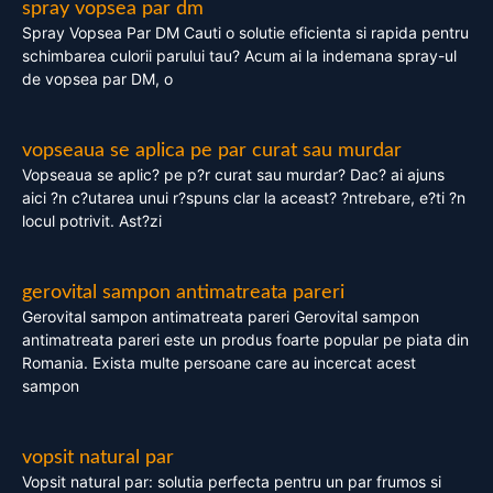
spray vopsea par dm
Spray Vopsea Par DM Cauti o solutie eficienta si rapida pentru
schimbarea culorii parului tau? Acum ai la indemana spray-ul
de vopsea par DM, o
vopseaua se aplica pe par curat sau murdar
Vopseaua se aplic? pe p?r curat sau murdar? Dac? ai ajuns
aici ?n c?utarea unui r?spuns clar la aceast? ?ntrebare, e?ti ?n
locul potrivit. Ast?zi
gerovital sampon antimatreata pareri
Gerovital sampon antimatreata pareri Gerovital sampon
antimatreata pareri este un produs foarte popular pe piata din
Romania. Exista multe persoane care au incercat acest
sampon
vopsit natural par
Vopsit natural par: solutia perfecta pentru un par frumos si