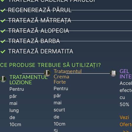
REGENEREAZĂ PĂRUL
TRATEAZĂ MĂTREAȚA
TRATEAZĂ ALOPECIA
TRATEAZĂ BARBA
TRATEAZĂ DERMATITA
CE PRODUSE TREBUIE SĂ UTILIZAȚI?
Tratamentul
GEL
Crema
INT
TRATAMENTUL
Forte
LOZIONE
Acce
Pentru
Pentru
efect
păr
păr
cu
mai
mai
50%
scurt
lung
de
de
Vezi
10cm
10cm
Ofert
Si
>>