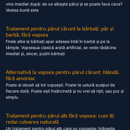
vine imediat după: de ce albește părul și se poate face ceva?
Vestea bună este
Tratament pentru părul cărunt la bărbați: păr și
barbă, fără vopsea
Firele albe la bărbați apar adesea întâi în barbă și pe la
tâmple. Vopseaua clasică arată artificial, se vede rădăcina
imediat și, sincer, puțini bărbați
Alternativă la vopsea pentru părul cărunt: blândă,
fără amoniac
Poate ai obosit să tot vopsești. Poate te ustură scalpul de
fiecare dată. Poate ești însărcinată și nu vrei să riști, sau pur și
simplu
Tratament pentru părul alb fără vopsea: cum îți
redai culoarea naturală
Un tratament pentru părul alb care nu vopsește: hrănește