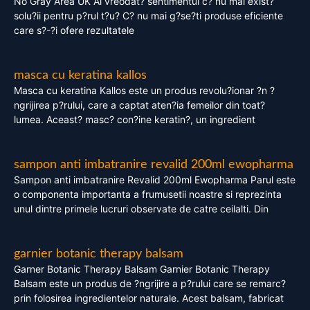
No Gray Area UK Ai vreodat? sentimentul c? nu mai exist?
solu?ii pentru p?rul t?u? C? nu mai g?se?ti produse eficiente
care s?-?i ofere rezultatele
masca cu keratina kallos
Masca cu keratina Kallos este un produs revolu?ionar ?n ?
ngrijirea p?rului, care a captat aten?ia femeilor din toat?
lumea. Aceast? masc? con?ine keratin?, un ingredient
sampon anti imbatranire revalid 200ml ewopharma
Sampon anti imbatranire Revalid 200ml Ewopharma Parul este
o componenta importanta a frumusetii noastre si reprezinta
unul dintre primele lucruri observate de catre ceilalti. Din
garnier botanic therapy balsam
Garner Botanic Therapy Balsam Garnier Botanic Therapy
Balsam este un produs de ?ngrijire a p?rului care se remarc?
prin folosirea ingredientelor naturale. Acest balsam, fabricat