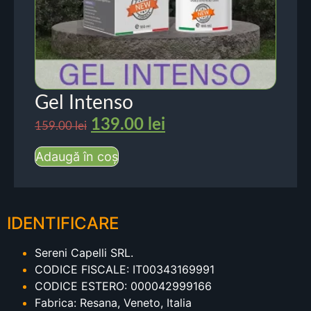
Gel Intenso
139.00
lei
159.00
lei
Adaugă în coș
IDENTIFICARE
Sereni Capelli SRL.
CODICE FISCALE: IT00343169991
CODICE ESTERO: 000042999166
Fabrica: Resana, Veneto, Italia