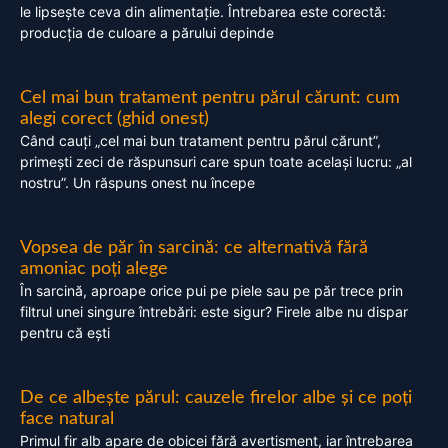
le lipsește ceva din alimentație. Întrebarea este corectă:
producția de culoare a părului depinde
Cel mai bun tratament pentru părul cărunt: cum
alegi corect (ghid onest)
Când cauți „cel mai bun tratament pentru părul cărunt”,
primești zeci de răspunsuri care spun toate același lucru: „al
nostru”. Un răspuns onest nu începe
Vopsea de păr în sarcină: ce alternativă fără
amoniac poți alege
În sarcină, aproape orice pui pe piele sau pe păr trece prin
filtrul unei singure întrebări: este sigur? Firele albe nu dispar
pentru că ești
De ce albește părul: cauzele firelor albe și ce poți
face natural
Primul fir alb apare de obicei fără avertisment, iar întrebarea