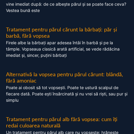
vine imediat după: de ce albește părul și se poate face ceva?
Vestea bună este
Tratament pentru părul cărunt la bărbați: păr și
barbă, fără vopsea
Firele albe la bărbați apar adesea întâi în barbă și pe la
tâmple. Vopseaua clasică arată artificial, se vede rădăcina
imediat și, sincer, puțini bărbați
Alternativă la vopsea pentru părul cărunt: blândă,
fără amoniac
Poate ai obosit să tot vopsești. Poate te ustură scalpul de
fiecare dată. Poate ești însărcinată și nu vrei să riști, sau pur și
simplu
Tratament pentru părul alb fără vopsea: cum îți
redai culoarea naturală
Un tratament pentru părul alb care nu vopsește: hrănește