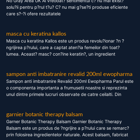
No Gray Area UK Ai vreodat? sentimentul c? nu mai exist?
solu?ii pentru p?rul t?u? C? nu mai g?se?ti produse eficiente
care s?-?i ofere rezultatele
masca cu keratina kallos
Masca cu keratina Kallos este un produs revolu?ionar ?n ?
ngrijirea p?rului, care a captat aten?ia femeilor din toat?
lumea. Aceast? masc? con?ine keratin?, un ingredient
sampon anti imbatranire revalid 200ml ewopharma
Sampon anti imbatranire Revalid 200ml Ewopharma Parul este
o componenta importanta a frumusetii noastre si reprezinta
unul dintre primele lucruri observate de catre ceilalti. Din
garnier botanic therapy balsam
Garner Botanic Therapy Balsam Garnier Botanic Therapy
Balsam este un produs de ?ngrijire a p?rului care se remarc?
prin folosirea ingredientelor naturale. Acest balsam, fabricat