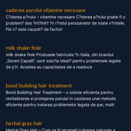
caderea parului vitamine necesare
C?derea p?rului – vitamine necesare C?derea p?rului poate fi o
problem? des ?nt?lnit? ?n r?ndul persoanelor de toate v?rstele.
Fie c? este cauzat? de factori
milk shake fiole
milk shake fiole Produsele fabricate ?n Italia, din brandul
„Sereni Capelli”, sunt solu?ia ideal? pentru problemele legate
de p?r. Acestea au capacitatea de a readuce
bond building hair treatment
Bond Building Hair Treatment – o solutie eficienta pentru
revitalizarea si protejarea parului In cautarea unei metode
eficiente pentru tratarea problemelor legate de par, multi
herbal gray hair
Herbal Gray Hair – Cum sa iti recapeti culoarea naturala a