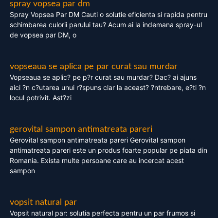
spray vopsea par dm
Spray Vopsea Par DM Cauti o solutie eficienta si rapida pentru
schimbarea culorii parului tau? Acum ai la indemana spray-ul
de vopsea par DM, o
vopseaua se aplica pe par curat sau murdar
Vopseaua se aplic? pe p?r curat sau murdar? Dac? ai ajuns
aici ?n c?utarea unui r?spuns clar la aceast? ?ntrebare, e?ti ?n
locul potrivit. Ast?zi
gerovital sampon antimatreata pareri
Gerovital sampon antimatreata pareri Gerovital sampon
antimatreata pareri este un produs foarte popular pe piata din
Romania. Exista multe persoane care au incercat acest
sampon
vopsit natural par
Vopsit natural par: solutia perfecta pentru un par frumos si