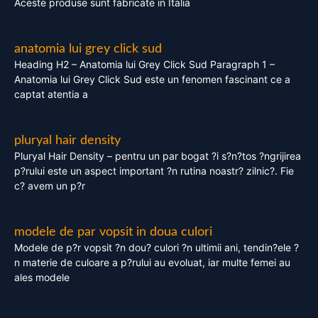
Aceste produse sunt fabricate in Italia
anatomia lui grey click sud
Heading H2 – Anatomia lui Grey Click Sud Paragraph 1 –
Anatomia lui Grey Click Sud este un fenomen fascinant ce a
captat atentia a
pluryal hair density
Pluryal Hair Density – pentru un par bogat ?i s?n?tos ?ngrijirea
p?rului este un aspect important ?n rutina noastr? zilnic?. Fie
c? avem un p?r
modele de par vopsit in doua culori
Modele de p?r vopsit ?n dou? culori ?n ultimii ani, tendin?ele ?
n materie de culoare a p?rului au evoluat, iar multe femei au
ales modele