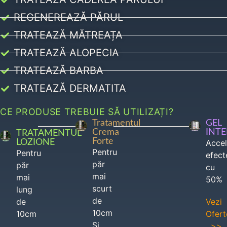
REGENEREAZĂ PĂRUL
TRATEAZĂ MĂTREAȚA
TRATEAZĂ ALOPECIA
TRATEAZĂ BARBA
TRATEAZĂ DERMATITA
CE PRODUSE TREBUIE SĂ UTILIZAȚI?
Tratamentul
GEL
Crema
INT
TRATAMENTUL
Forte
LOZIONE
Acce
Pentru
Pentru
efect
păr
păr
cu
mai
mai
50%
scurt
lung
de
de
Vezi
10cm
10cm
Ofert
Si
>>