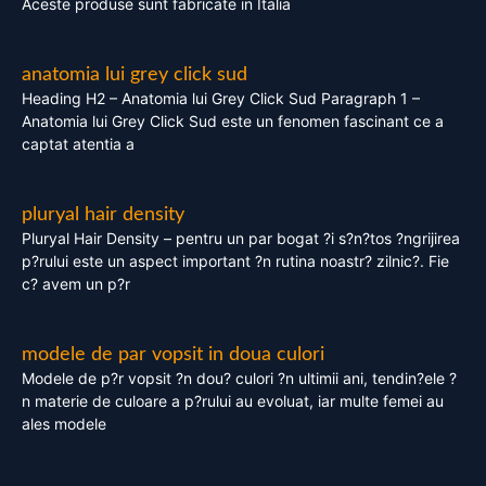
Aceste produse sunt fabricate in Italia
anatomia lui grey click sud
Heading H2 – Anatomia lui Grey Click Sud Paragraph 1 –
Anatomia lui Grey Click Sud este un fenomen fascinant ce a
captat atentia a
pluryal hair density
Pluryal Hair Density – pentru un par bogat ?i s?n?tos ?ngrijirea
p?rului este un aspect important ?n rutina noastr? zilnic?. Fie
c? avem un p?r
modele de par vopsit in doua culori
Modele de p?r vopsit ?n dou? culori ?n ultimii ani, tendin?ele ?
n materie de culoare a p?rului au evoluat, iar multe femei au
ales modele