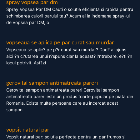
spray vopsea par dm
Spray Vopsea Par DM Cauti o solutie eficienta si rapida pentru
schimbarea culorii parului tau? Acum ai la indemana spray-ul
de vopsea par DM, o
vopseaua se aplica pe par curat sau murdar
Vopseaua se aplic? pe p?r curat sau murdar? Dac? ai ajuns
aici ?n c?utarea unui r?spuns clar la aceast? ?ntrebare, e?ti ?n
locul potrivit. Ast?zi
gerovital sampon antimatreata pareri
Gerovital sampon antimatreata pareri Gerovital sampon
antimatreata pareri este un produs foarte popular pe piata din
Romania. Exista multe persoane care au incercat acest
sampon
vopsit natural par
Vopsit natural par: solutia perfecta pentru un par frumos si