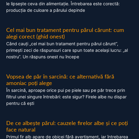
le lipsește ceva din alimentație. Întrebarea este corectă:
producția de culoare a părului depinde
Cel mai bun tratament pentru părul cărunt: cum
alegi corect (ghid onest)
Când cauți „cel mai bun tratament pentru părul cărunt”,
primești zeci de răspunsuri care spun toate același lucru: „al
nostru”. Un răspuns onest nu începe
Vopsea de păr în sarcină: ce alternativă fără
amoniac poți alege
În sarcină, aproape orice pui pe piele sau pe păr trece prin
filtrul unei singure întrebări: este sigur? Firele albe nu dispar
pentru că ești
De ce albește părul: cauzele firelor albe și ce poți
face natural
Primul fir alb apare de obicei fără avertisment, iar întrebarea