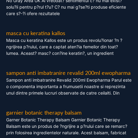
No Gray Area UK Ai vreodat? sentimentul c? nu mai exist?
solu?ii pentru p?rul t?u? C? nu mai g?se?ti produse eficiente
care s?-?i ofere rezultatele
masca cu keratina kallos
Masca cu keratina Kallos este un produs revolu?ionar ?n ?
ngrijirea p?rului, care a captat aten?ia femeilor din toat?
lumea. Aceast? masc? con?ine keratin?, un ingredient
sampon anti imbatranire revalid 200ml ewopharma
Sampon anti imbatranire Revalid 200ml Ewopharma Parul este
o componenta importanta a frumusetii noastre si reprezinta
unul dintre primele lucruri observate de catre ceilalti. Din
garnier botanic therapy balsam
Garner Botanic Therapy Balsam Garnier Botanic Therapy
Balsam este un produs de ?ngrijire a p?rului care se remarc?
prin folosirea ingredientelor naturale. Acest balsam, fabricat