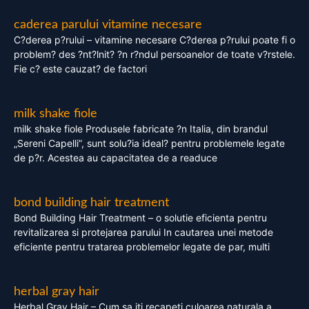
caderea parului vitamine necesare
C?derea p?rului – vitamine necesare C?derea p?rului poate fi o
problem? des ?nt?lnit? ?n r?ndul persoanelor de toate v?rstele.
Fie c? este cauzat? de factori
milk shake fiole
milk shake fiole Produsele fabricate ?n Italia, din brandul
„Sereni Capelli”, sunt solu?ia ideal? pentru problemele legate
de p?r. Acestea au capacitatea de a readuce
bond building hair treatment
Bond Building Hair Treatment – o solutie eficienta pentru
revitalizarea si protejarea parului In cautarea unei metode
eficiente pentru tratarea problemelor legate de par, multi
herbal gray hair
Herbal Gray Hair – Cum sa iti recapeti culoarea naturala a