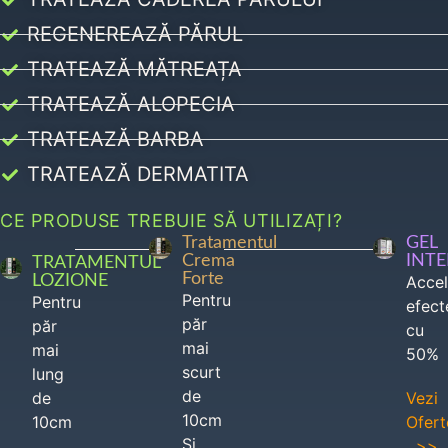
REGENEREAZĂ PĂRUL
TRATEAZĂ MĂTREAȚA
TRATEAZĂ ALOPECIA
TRATEAZĂ BARBA
TRATEAZĂ DERMATITA
CE PRODUSE TREBUIE SĂ UTILIZAȚI?
Tratamentul
GEL
Crema
INT
TRATAMENTUL
Forte
LOZIONE
Acce
Pentru
Pentru
efect
păr
păr
cu
mai
mai
50%
scurt
lung
de
de
Vezi
10cm
10cm
Ofert
Si
>>