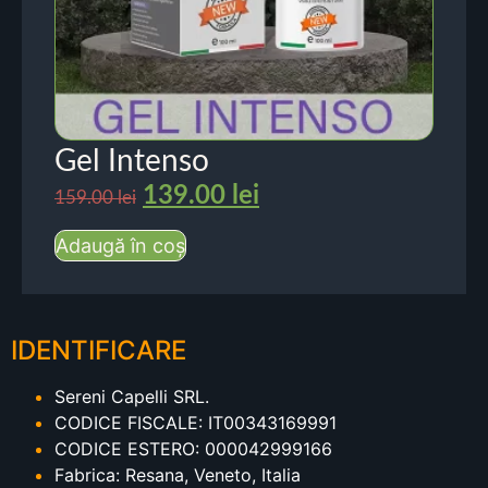
Gel Intenso
139.00
lei
159.00
lei
Adaugă în coș
IDENTIFICARE
Sereni Capelli SRL.
CODICE FISCALE: IT00343169991
CODICE ESTERO: 000042999166
Fabrica: Resana, Veneto, Italia