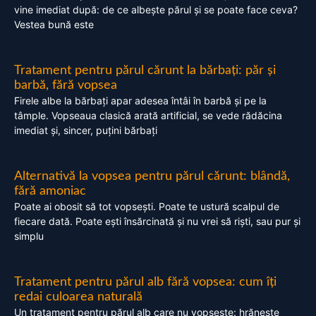
vine imediat după: de ce albește părul și se poate face ceva?
Vestea bună este
Tratament pentru părul cărunt la bărbați: păr și
barbă, fără vopsea
Firele albe la bărbați apar adesea întâi în barbă și pe la
tâmple. Vopseaua clasică arată artificial, se vede rădăcina
imediat și, sincer, puțini bărbați
Alternativă la vopsea pentru părul cărunt: blândă,
fără amoniac
Poate ai obosit să tot vopsești. Poate te ustură scalpul de
fiecare dată. Poate ești însărcinată și nu vrei să riști, sau pur și
simplu
Tratament pentru părul alb fără vopsea: cum îți
redai culoarea naturală
Un tratament pentru părul alb care nu vopsește: hrănește