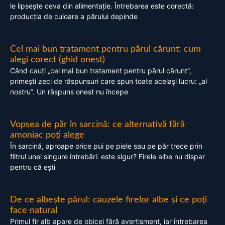
le lipsește ceva din alimentație. Întrebarea este corectă:
producția de culoare a părului depinde
Cel mai bun tratament pentru părul cărunt: cum
alegi corect (ghid onest)
Când cauți „cel mai bun tratament pentru părul cărunt”,
primești zeci de răspunsuri care spun toate același lucru: „al
nostru”. Un răspuns onest nu începe
Vopsea de păr în sarcină: ce alternativă fără
amoniac poți alege
În sarcină, aproape orice pui pe piele sau pe păr trece prin
filtrul unei singure întrebări: este sigur? Firele albe nu dispar
pentru că ești
De ce albește părul: cauzele firelor albe și ce poți
face natural
Primul fir alb apare de obicei fără avertisment, iar întrebarea