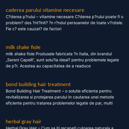
caderea parului vitamine necesare
C?derea p?rului – vitamine necesare C?derea p?rului poate fi o
problem? des ?nt?lnit? ?n r?ndul persoanelor de toate v?rstele.
Fie c? este cauzat? de factori
milk shake fiole
milk shake fiole Produsele fabricate ?n Italia, din brandul
„Sereni Capelli”, sunt solu?ia ideal? pentru problemele legate
de p?r. Acestea au capacitatea de a readuce
bond building hair treatment
Bond Building Hair Treatment – o solutie eficienta pentru
revitalizarea si protejarea parului In cautarea unei metode
eficiente pentru tratarea problemelor legate de par, multi
herbal gray hair
Herbal Gray Hair – Cum sa iti recapeti culoarea naturala a