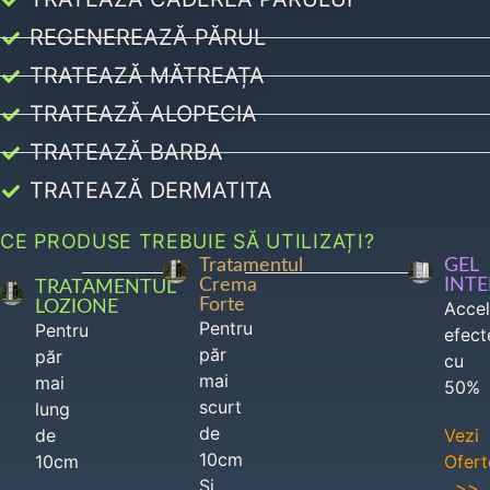
REGENEREAZĂ PĂRUL
TRATEAZĂ MĂTREAȚA
TRATEAZĂ ALOPECIA
TRATEAZĂ BARBA
TRATEAZĂ DERMATITA
CE PRODUSE TREBUIE SĂ UTILIZAȚI?
Tratamentul
GEL
Crema
INT
TRATAMENTUL
Forte
LOZIONE
Acce
Pentru
Pentru
efect
păr
păr
cu
mai
mai
50%
scurt
lung
de
de
Vezi
10cm
10cm
Ofert
Si
>>