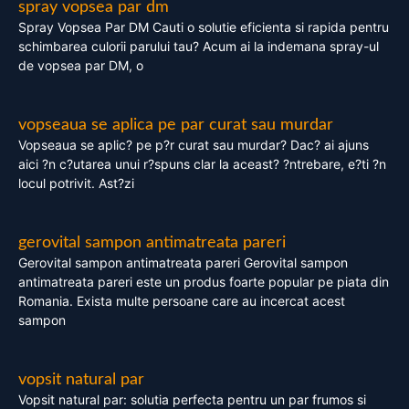
spray vopsea par dm
Spray Vopsea Par DM Cauti o solutie eficienta si rapida pentru
schimbarea culorii parului tau? Acum ai la indemana spray-ul
de vopsea par DM, o
vopseaua se aplica pe par curat sau murdar
Vopseaua se aplic? pe p?r curat sau murdar? Dac? ai ajuns
aici ?n c?utarea unui r?spuns clar la aceast? ?ntrebare, e?ti ?n
locul potrivit. Ast?zi
gerovital sampon antimatreata pareri
Gerovital sampon antimatreata pareri Gerovital sampon
antimatreata pareri este un produs foarte popular pe piata din
Romania. Exista multe persoane care au incercat acest
sampon
vopsit natural par
Vopsit natural par: solutia perfecta pentru un par frumos si