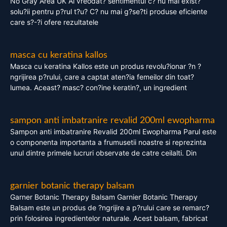
No Gray Area UK Ai vreodat? sentimentul c? nu mai exist?
solu?ii pentru p?rul t?u? C? nu mai g?se?ti produse eficiente
care s?-?i ofere rezultatele
masca cu keratina kallos
Masca cu keratina Kallos este un produs revolu?ionar ?n ?
ngrijirea p?rului, care a captat aten?ia femeilor din toat?
lumea. Aceast? masc? con?ine keratin?, un ingredient
sampon anti imbatranire revalid 200ml ewopharma
Sampon anti imbatranire Revalid 200ml Ewopharma Parul este
o componenta importanta a frumusetii noastre si reprezinta
unul dintre primele lucruri observate de catre ceilalti. Din
garnier botanic therapy balsam
Garner Botanic Therapy Balsam Garnier Botanic Therapy
Balsam este un produs de ?ngrijire a p?rului care se remarc?
prin folosirea ingredientelor naturale. Acest balsam, fabricat