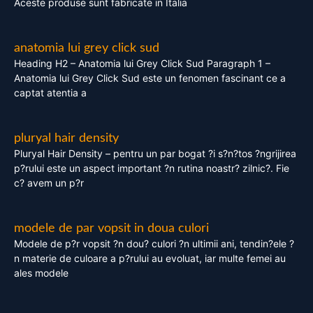
Aceste produse sunt fabricate in Italia
anatomia lui grey click sud
Heading H2 – Anatomia lui Grey Click Sud Paragraph 1 –
Anatomia lui Grey Click Sud este un fenomen fascinant ce a
captat atentia a
pluryal hair density
Pluryal Hair Density – pentru un par bogat ?i s?n?tos ?ngrijirea
p?rului este un aspect important ?n rutina noastr? zilnic?. Fie
c? avem un p?r
modele de par vopsit in doua culori
Modele de p?r vopsit ?n dou? culori ?n ultimii ani, tendin?ele ?
n materie de culoare a p?rului au evoluat, iar multe femei au
ales modele