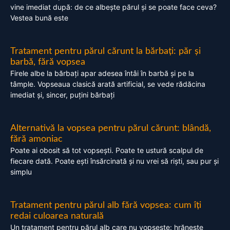
vine imediat după: de ce albește părul și se poate face ceva?
Vestea bună este
Tratament pentru părul cărunt la bărbați: păr și
barbă, fără vopsea
Firele albe la bărbați apar adesea întâi în barbă și pe la
tâmple. Vopseaua clasică arată artificial, se vede rădăcina
imediat și, sincer, puțini bărbați
Alternativă la vopsea pentru părul cărunt: blândă,
fără amoniac
Poate ai obosit să tot vopsești. Poate te ustură scalpul de
fiecare dată. Poate ești însărcinată și nu vrei să riști, sau pur și
simplu
Tratament pentru părul alb fără vopsea: cum îți
redai culoarea naturală
Un tratament pentru părul alb care nu vopsește: hrănește