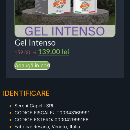
Gel Intenso
139.00
lei
159.00
lei
Adaugă în coș
IDENTIFICARE
Sereni Capelli SRL.
CODICE FISCALE: IT00343169991
CODICE ESTERO: 000042999166
Fabrica: Resana, Veneto, Italia