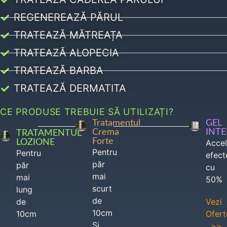
REGENEREAZĂ PĂRUL
TRATEAZĂ MĂTREAȚA
TRATEAZĂ ALOPECIA
TRATEAZĂ BARBA
TRATEAZĂ DERMATITA
CE PRODUSE TREBUIE SĂ UTILIZAȚI?
Tratamentul
GEL
Crema
INT
TRATAMENTUL
Forte
LOZIONE
Acce
Pentru
Pentru
efect
păr
păr
cu
mai
mai
50%
scurt
lung
de
de
Vezi
10cm
10cm
Ofert
Si
>>