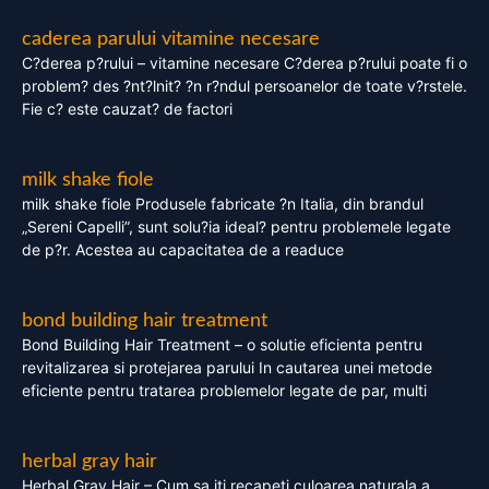
caderea parului vitamine necesare
C?derea p?rului – vitamine necesare C?derea p?rului poate fi o
problem? des ?nt?lnit? ?n r?ndul persoanelor de toate v?rstele.
Fie c? este cauzat? de factori
milk shake fiole
milk shake fiole Produsele fabricate ?n Italia, din brandul
„Sereni Capelli”, sunt solu?ia ideal? pentru problemele legate
de p?r. Acestea au capacitatea de a readuce
bond building hair treatment
Bond Building Hair Treatment – o solutie eficienta pentru
revitalizarea si protejarea parului In cautarea unei metode
eficiente pentru tratarea problemelor legate de par, multi
herbal gray hair
Herbal Gray Hair – Cum sa iti recapeti culoarea naturala a