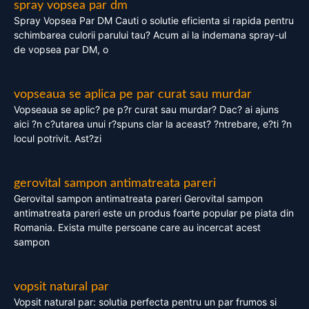
spray vopsea par dm
Spray Vopsea Par DM Cauti o solutie eficienta si rapida pentru
schimbarea culorii parului tau? Acum ai la indemana spray-ul
de vopsea par DM, o
vopseaua se aplica pe par curat sau murdar
Vopseaua se aplic? pe p?r curat sau murdar? Dac? ai ajuns
aici ?n c?utarea unui r?spuns clar la aceast? ?ntrebare, e?ti ?n
locul potrivit. Ast?zi
gerovital sampon antimatreata pareri
Gerovital sampon antimatreata pareri Gerovital sampon
antimatreata pareri este un produs foarte popular pe piata din
Romania. Exista multe persoane care au incercat acest
sampon
vopsit natural par
Vopsit natural par: solutia perfecta pentru un par frumos si