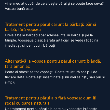
vine imediat după: de ce albește părul și se poate face ceva?
Vestea bună este
Tratament pentru părul cărunt la bărbați: păr și
barbă, fără vopsea
Firele albe la bărbați apar adesea întâi în barbă și pe la
tâmple. Vopseaua clasică arată artificial, se vede rădăcina
imediat și, sincer, puțini bărbați
Alternativă la vopsea pentru părul cărunt: blândă,
fără amoniac
Poate ai obosit să tot vopsești. Poate te ustură scalpul de
fiecare dată. Poate ești însărcinată și nu vrei să riști, sau pur și
simplu
Tratament pentru părul alb fără vopsea: cum îți
redai culoarea naturală
Un tratament pentru părul alb care nu vopsește: hrănește