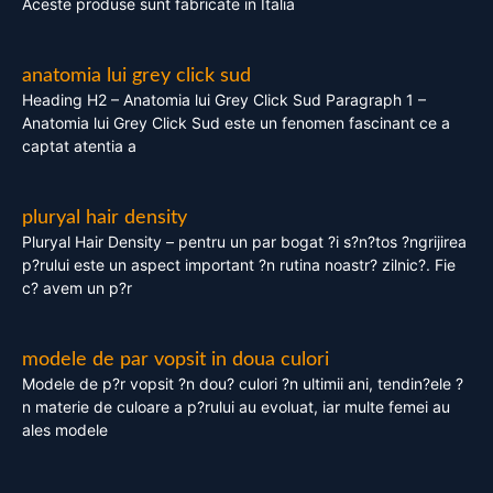
Aceste produse sunt fabricate in Italia
anatomia lui grey click sud
Heading H2 – Anatomia lui Grey Click Sud Paragraph 1 –
Anatomia lui Grey Click Sud este un fenomen fascinant ce a
captat atentia a
pluryal hair density
Pluryal Hair Density – pentru un par bogat ?i s?n?tos ?ngrijirea
p?rului este un aspect important ?n rutina noastr? zilnic?. Fie
c? avem un p?r
modele de par vopsit in doua culori
Modele de p?r vopsit ?n dou? culori ?n ultimii ani, tendin?ele ?
n materie de culoare a p?rului au evoluat, iar multe femei au
ales modele