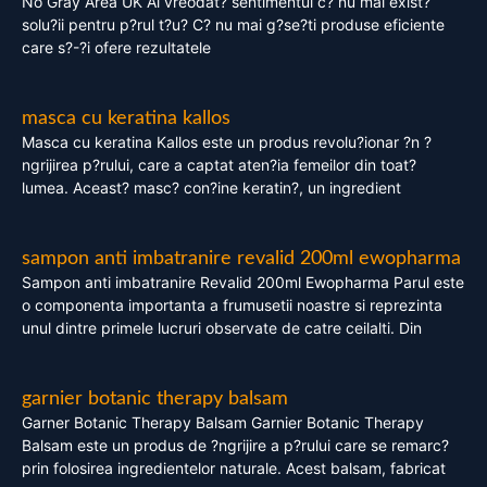
No Gray Area UK Ai vreodat? sentimentul c? nu mai exist?
solu?ii pentru p?rul t?u? C? nu mai g?se?ti produse eficiente
care s?-?i ofere rezultatele
masca cu keratina kallos
Masca cu keratina Kallos este un produs revolu?ionar ?n ?
ngrijirea p?rului, care a captat aten?ia femeilor din toat?
lumea. Aceast? masc? con?ine keratin?, un ingredient
sampon anti imbatranire revalid 200ml ewopharma
Sampon anti imbatranire Revalid 200ml Ewopharma Parul este
o componenta importanta a frumusetii noastre si reprezinta
unul dintre primele lucruri observate de catre ceilalti. Din
garnier botanic therapy balsam
Garner Botanic Therapy Balsam Garnier Botanic Therapy
Balsam este un produs de ?ngrijire a p?rului care se remarc?
prin folosirea ingredientelor naturale. Acest balsam, fabricat