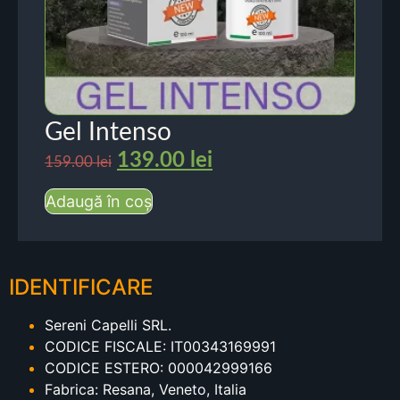
Gel Intenso
139.00
lei
159.00
lei
Adaugă în coș
IDENTIFICARE
Sereni Capelli SRL.
CODICE FISCALE: IT00343169991
CODICE ESTERO: 000042999166
Fabrica: Resana, Veneto, Italia