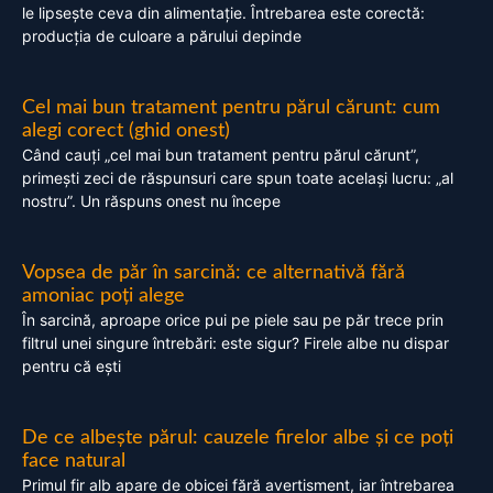
le lipsește ceva din alimentație. Întrebarea este corectă:
producția de culoare a părului depinde
Cel mai bun tratament pentru părul cărunt: cum
alegi corect (ghid onest)
Când cauți „cel mai bun tratament pentru părul cărunt”,
primești zeci de răspunsuri care spun toate același lucru: „al
nostru”. Un răspuns onest nu începe
Vopsea de păr în sarcină: ce alternativă fără
amoniac poți alege
În sarcină, aproape orice pui pe piele sau pe păr trece prin
filtrul unei singure întrebări: este sigur? Firele albe nu dispar
pentru că ești
De ce albește părul: cauzele firelor albe și ce poți
face natural
Primul fir alb apare de obicei fără avertisment, iar întrebarea