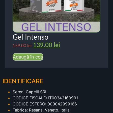
Gel Intenso
139.00
lei
159.00
lei
Adaugă în coș
IDENTIFICARE
Sereni Capelli SRL.
CODICE FISCALE: IT00343169991
CODICE ESTERO: 000042999166
Fabrica: Resana, Veneto, Italia