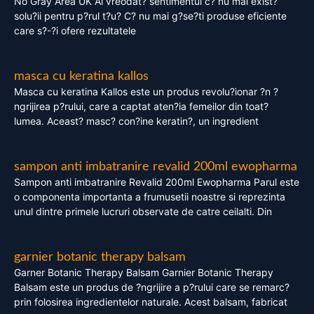
No Gray Area UK Ai vreodat? sentimentul c? nu mai exist?
solu?ii pentru p?rul t?u? C? nu mai g?se?ti produse eficiente
care s?-?i ofere rezultatele
masca cu keratina kallos
Masca cu keratina Kallos este un produs revolu?ionar ?n ?
ngrijirea p?rului, care a captat aten?ia femeilor din toat?
lumea. Aceast? masc? con?ine keratin?, un ingredient
sampon anti imbatranire revalid 200ml ewopharma
Sampon anti imbatranire Revalid 200ml Ewopharma Parul este
o componenta importanta a frumusetii noastre si reprezinta
unul dintre primele lucruri observate de catre ceilalti. Din
garnier botanic therapy balsam
Garner Botanic Therapy Balsam Garnier Botanic Therapy
Balsam este un produs de ?ngrijire a p?rului care se remarc?
prin folosirea ingredientelor naturale. Acest balsam, fabricat