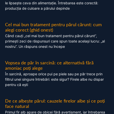
le lipsește ceva din alimentație. Întrebarea este corectă:
producția de culoare a părului depinde
Cel mai bun tratament pentru părul cărunt: cum
alegi corect (ghid onest)
Când cauți „cel mai bun tratament pentru părul cărunt”,
primești zeci de răspunsuri care spun toate același lucru: „al
nostru”. Un răspuns onest nu începe
Vopsea de păr în sarcină: ce alternativă fără
amoniac poți alege
În sarcină, aproape orice pui pe piele sau pe păr trece prin
filtrul unei singure întrebări: este sigur? Firele albe nu dispar
pentru că ești
De ce albește părul: cauzele firelor albe și ce poți
face natural
Primul fir alb apare de obicei fără avertisment, iar întrebarea