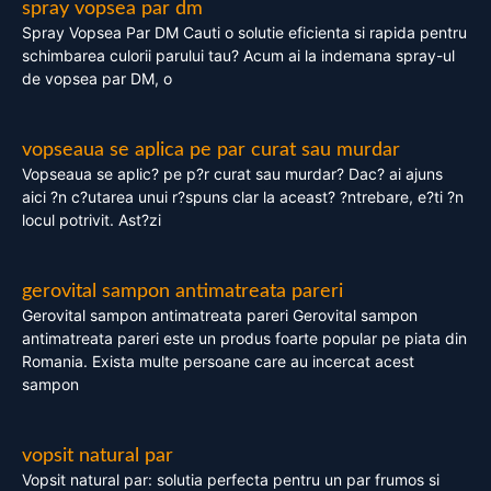
spray vopsea par dm
Spray Vopsea Par DM Cauti o solutie eficienta si rapida pentru
schimbarea culorii parului tau? Acum ai la indemana spray-ul
de vopsea par DM, o
vopseaua se aplica pe par curat sau murdar
Vopseaua se aplic? pe p?r curat sau murdar? Dac? ai ajuns
aici ?n c?utarea unui r?spuns clar la aceast? ?ntrebare, e?ti ?n
locul potrivit. Ast?zi
gerovital sampon antimatreata pareri
Gerovital sampon antimatreata pareri Gerovital sampon
antimatreata pareri este un produs foarte popular pe piata din
Romania. Exista multe persoane care au incercat acest
sampon
vopsit natural par
Vopsit natural par: solutia perfecta pentru un par frumos si