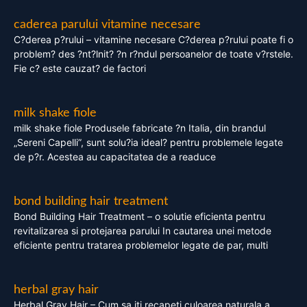
caderea parului vitamine necesare
C?derea p?rului – vitamine necesare C?derea p?rului poate fi o
problem? des ?nt?lnit? ?n r?ndul persoanelor de toate v?rstele.
Fie c? este cauzat? de factori
milk shake fiole
milk shake fiole Produsele fabricate ?n Italia, din brandul
„Sereni Capelli”, sunt solu?ia ideal? pentru problemele legate
de p?r. Acestea au capacitatea de a readuce
bond building hair treatment
Bond Building Hair Treatment – o solutie eficienta pentru
revitalizarea si protejarea parului In cautarea unei metode
eficiente pentru tratarea problemelor legate de par, multi
herbal gray hair
Herbal Gray Hair – Cum sa iti recapeti culoarea naturala a