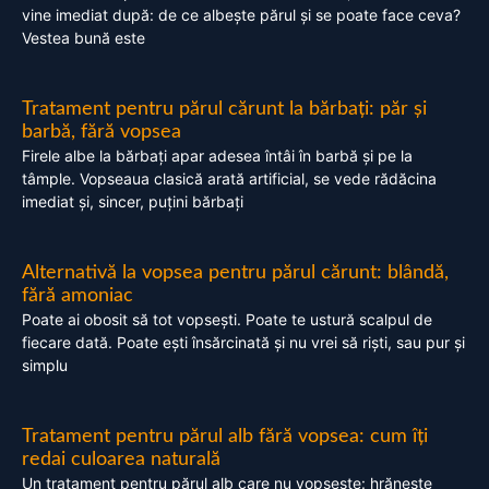
vine imediat după: de ce albește părul și se poate face ceva?
Vestea bună este
Tratament pentru părul cărunt la bărbați: păr și
barbă, fără vopsea
Firele albe la bărbați apar adesea întâi în barbă și pe la
tâmple. Vopseaua clasică arată artificial, se vede rădăcina
imediat și, sincer, puțini bărbați
Alternativă la vopsea pentru părul cărunt: blândă,
fără amoniac
Poate ai obosit să tot vopsești. Poate te ustură scalpul de
fiecare dată. Poate ești însărcinată și nu vrei să riști, sau pur și
simplu
Tratament pentru părul alb fără vopsea: cum îți
redai culoarea naturală
Un tratament pentru părul alb care nu vopsește: hrănește