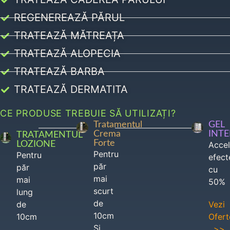
REGENEREAZĂ PĂRUL
TRATEAZĂ MĂTREAȚA
TRATEAZĂ ALOPECIA
TRATEAZĂ BARBA
TRATEAZĂ DERMATITA
CE PRODUSE TREBUIE SĂ UTILIZAȚI?
Tratamentul
GEL
Crema
INT
TRATAMENTUL
Forte
LOZIONE
Acce
Pentru
Pentru
efect
păr
păr
cu
mai
mai
50%
scurt
lung
de
de
Vezi
10cm
10cm
Ofert
Si
>>