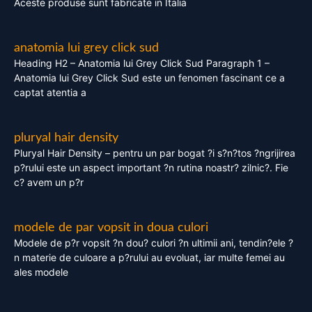
Aceste produse sunt fabricate in Italia
anatomia lui grey click sud
Heading H2 – Anatomia lui Grey Click Sud Paragraph 1 –
Anatomia lui Grey Click Sud este un fenomen fascinant ce a
captat atentia a
pluryal hair density
Pluryal Hair Density – pentru un par bogat ?i s?n?tos ?ngrijirea
p?rului este un aspect important ?n rutina noastr? zilnic?. Fie
c? avem un p?r
modele de par vopsit in doua culori
Modele de p?r vopsit ?n dou? culori ?n ultimii ani, tendin?ele ?
n materie de culoare a p?rului au evoluat, iar multe femei au
ales modele