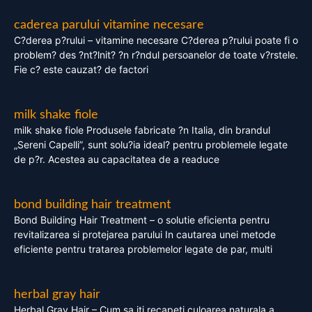
caderea parului vitamine necesare
C?derea p?rului – vitamine necesare C?derea p?rului poate fi o
problem? des ?nt?lnit? ?n r?ndul persoanelor de toate v?rstele.
Fie c? este cauzat? de factori
milk shake fiole
milk shake fiole Produsele fabricate ?n Italia, din brandul
„Sereni Capelli”, sunt solu?ia ideal? pentru problemele legate
de p?r. Acestea au capacitatea de a readuce
bond building hair treatment
Bond Building Hair Treatment – o solutie eficienta pentru
revitalizarea si protejarea parului In cautarea unei metode
eficiente pentru tratarea problemelor legate de par, multi
herbal gray hair
Herbal Gray Hair – Cum sa iti recapeti culoarea naturala a