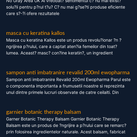
No Gray Area UK Ai vreodat? sentimentul c? nu mai exist?
solu?ii pentru p?rul t?u? C? nu mai g?se?ti produse eficiente
care s?-?i ofere rezultatele
masca cu keratina kallos
Masca cu keratina Kallos este un produs revolu?ionar ?n ?
ngrijirea p?rului, care a captat aten?ia femeilor din toat?
lumea. Aceast? masc? con?ine keratin?, un ingredient
sampon anti imbatranire revalid 200ml ewopharma
Sampon anti imbatranire Revalid 200ml Ewopharma Parul este
o componenta importanta a frumusetii noastre si reprezinta
unul dintre primele lucruri observate de catre ceilalti. Din
garnier botanic therapy balsam
Garner Botanic Therapy Balsam Garnier Botanic Therapy
Balsam este un produs de ?ngrijire a p?rului care se remarc?
prin folosirea ingredientelor naturale. Acest balsam, fabricat