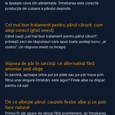
le lipsește ceva din alimentație. Întrebarea este corectă:
producția de culoare a părului depinde
Cel mai bun tratament pentru părul cărunt: cum
alegi corect (ghid onest)
Când cauți „cel mai bun tratament pentru părul cărunt”,
primești zeci de răspunsuri care spun toate același lucru: „al
nostru”. Un răspuns onest nu începe
Vopsea de păr în sarcină: ce alternativă fără
amoniac poți alege
În sarcină, aproape orice pui pe piele sau pe păr trece prin
filtrul unei singure întrebări: este sigur? Firele albe nu dispar
pentru că ești
De ce albește părul: cauzele firelor albe și ce poți
face natural
Primul fir alb apare de obicei fără avertisment, iar întrebarea