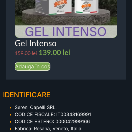
Gel Intenso
139.00
lei
159.00
lei
Adaugă în coș
IDENTIFICARE
Sereni Capelli SRL.
CODICE FISCALE: IT00343169991
CODICE ESTERO: 000042999166
Fabrica: Resana, Veneto, Italia