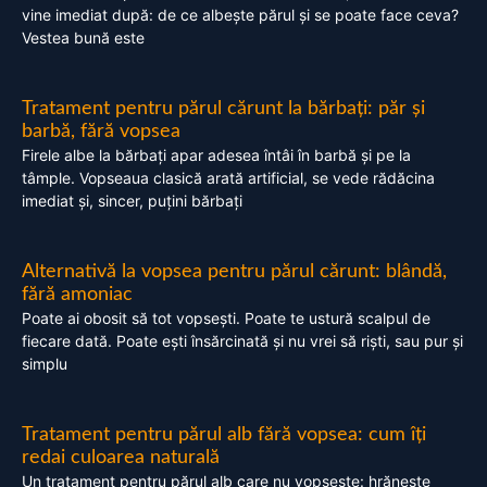
vine imediat după: de ce albește părul și se poate face ceva?
Vestea bună este
Tratament pentru părul cărunt la bărbați: păr și
barbă, fără vopsea
Firele albe la bărbați apar adesea întâi în barbă și pe la
tâmple. Vopseaua clasică arată artificial, se vede rădăcina
imediat și, sincer, puțini bărbați
Alternativă la vopsea pentru părul cărunt: blândă,
fără amoniac
Poate ai obosit să tot vopsești. Poate te ustură scalpul de
fiecare dată. Poate ești însărcinată și nu vrei să riști, sau pur și
simplu
Tratament pentru părul alb fără vopsea: cum îți
redai culoarea naturală
Un tratament pentru părul alb care nu vopsește: hrănește