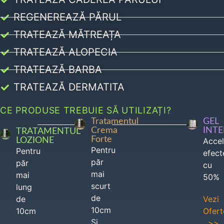
REGENEREAZĂ PĂRUL
TRATEAZĂ MĂTREAȚA
TRATEAZĂ ALOPECIA
TRATEAZĂ BARBA
TRATEAZĂ DERMATITA
CE PRODUSE TREBUIE SĂ UTILIZAȚI?
Tratamentul
GEL
Crema
INT
TRATAMENTUL
Forte
LOZIONE
Acce
Pentru
Pentru
efect
păr
păr
cu
mai
mai
50%
scurt
lung
de
de
Vezi
10cm
10cm
Ofert
Si
>>