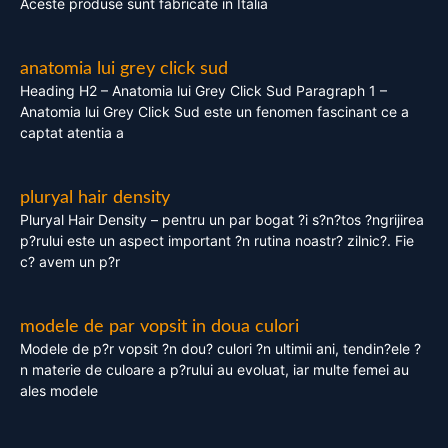
Aceste produse sunt fabricate in Italia
anatomia lui grey click sud
Heading H2 – Anatomia lui Grey Click Sud Paragraph 1 –
Anatomia lui Grey Click Sud este un fenomen fascinant ce a
captat atentia a
pluryal hair density
Pluryal Hair Density – pentru un par bogat ?i s?n?tos ?ngrijirea
p?rului este un aspect important ?n rutina noastr? zilnic?. Fie
c? avem un p?r
modele de par vopsit in doua culori
Modele de p?r vopsit ?n dou? culori ?n ultimii ani, tendin?ele ?
n materie de culoare a p?rului au evoluat, iar multe femei au
ales modele