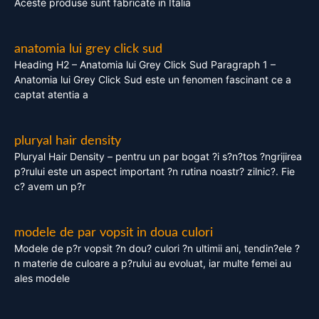
Aceste produse sunt fabricate in Italia
anatomia lui grey click sud
Heading H2 – Anatomia lui Grey Click Sud Paragraph 1 –
Anatomia lui Grey Click Sud este un fenomen fascinant ce a
captat atentia a
pluryal hair density
Pluryal Hair Density – pentru un par bogat ?i s?n?tos ?ngrijirea
p?rului este un aspect important ?n rutina noastr? zilnic?. Fie
c? avem un p?r
modele de par vopsit in doua culori
Modele de p?r vopsit ?n dou? culori ?n ultimii ani, tendin?ele ?
n materie de culoare a p?rului au evoluat, iar multe femei au
ales modele