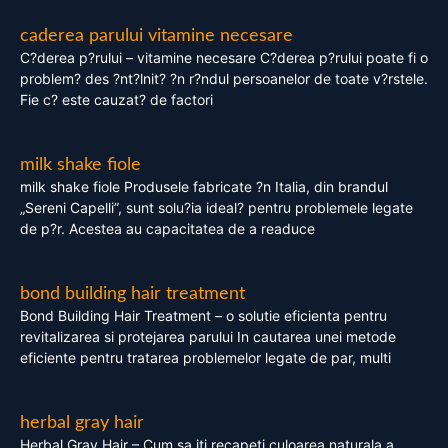
caderea parului vitamine necesare
C?derea p?rului – vitamine necesare C?derea p?rului poate fi o
problem? des ?nt?lnit? ?n r?ndul persoanelor de toate v?rstele.
Fie c? este cauzat? de factori
milk shake fiole
milk shake fiole Produsele fabricate ?n Italia, din brandul
„Sereni Capelli”, sunt solu?ia ideal? pentru problemele legate
de p?r. Acestea au capacitatea de a readuce
bond building hair treatment
Bond Building Hair Treatment – o solutie eficienta pentru
revitalizarea si protejarea parului In cautarea unei metode
eficiente pentru tratarea problemelor legate de par, multi
herbal gray hair
Herbal Gray Hair – Cum sa iti recapeti culoarea naturala a