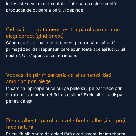
le lipsește ceva din alimentație. Întrebarea este corectă:
producția de culoare a părului depinde
Cel mai bun tratament pentru părul cărunt: cum
alegi corect (ghid onest)
Când cauți „cel mai bun tratament pentru părul cărunt”,
primești zeci de răspunsuri care spun toate același lucru: „al
nostru”. Un răspuns onest nu începe
Vopsea de păr în sarcină: ce alternativă fără
amoniac poți alege
În sarcină, aproape orice pui pe piele sau pe păr trece prin
filtrul unei singure întrebări: este sigur? Firele albe nu dispar
pentru că ești
De ce albește părul: cauzele firelor albe și ce poți
face natural
Primul fir alb apare de obicei fără avertisment, iar întrebarea