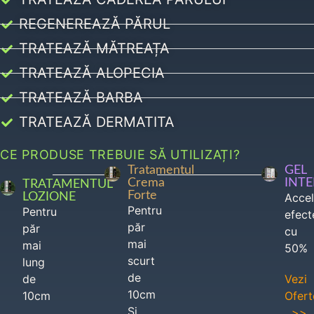
REGENEREAZĂ PĂRUL
TRATEAZĂ MĂTREAȚA
TRATEAZĂ ALOPECIA
TRATEAZĂ BARBA
TRATEAZĂ DERMATITA
CE PRODUSE TREBUIE SĂ UTILIZAȚI?
Tratamentul
GEL
Crema
INT
TRATAMENTUL
Forte
LOZIONE
Acce
Pentru
Pentru
efect
păr
păr
cu
mai
mai
50%
scurt
lung
de
de
Vezi
10cm
10cm
Ofert
Si
>>