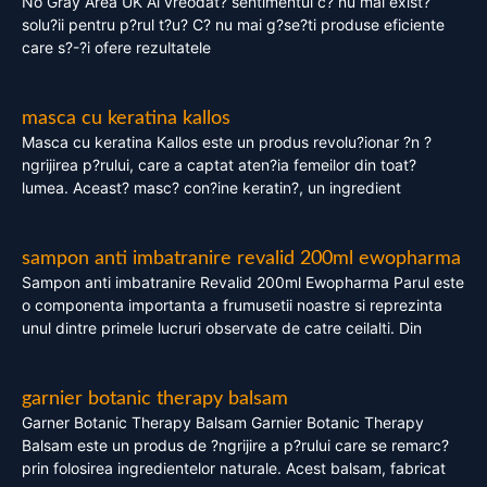
No Gray Area UK Ai vreodat? sentimentul c? nu mai exist?
solu?ii pentru p?rul t?u? C? nu mai g?se?ti produse eficiente
care s?-?i ofere rezultatele
masca cu keratina kallos
Masca cu keratina Kallos este un produs revolu?ionar ?n ?
ngrijirea p?rului, care a captat aten?ia femeilor din toat?
lumea. Aceast? masc? con?ine keratin?, un ingredient
sampon anti imbatranire revalid 200ml ewopharma
Sampon anti imbatranire Revalid 200ml Ewopharma Parul este
o componenta importanta a frumusetii noastre si reprezinta
unul dintre primele lucruri observate de catre ceilalti. Din
garnier botanic therapy balsam
Garner Botanic Therapy Balsam Garnier Botanic Therapy
Balsam este un produs de ?ngrijire a p?rului care se remarc?
prin folosirea ingredientelor naturale. Acest balsam, fabricat