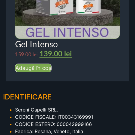
Gel Intenso
139.00
lei
159.00
lei
Adaugă în coș
IDENTIFICARE
Sereni Capelli SRL.
CODICE FISCALE: IT00343169991
CODICE ESTERO: 000042999166
Fabrica: Resana, Veneto, Italia