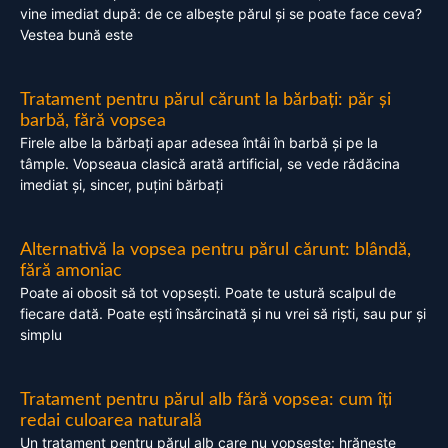
vine imediat după: de ce albește părul și se poate face ceva?
Vestea bună este
Tratament pentru părul cărunt la bărbați: păr și
barbă, fără vopsea
Firele albe la bărbați apar adesea întâi în barbă și pe la
tâmple. Vopseaua clasică arată artificial, se vede rădăcina
imediat și, sincer, puțini bărbați
Alternativă la vopsea pentru părul cărunt: blândă,
fără amoniac
Poate ai obosit să tot vopsești. Poate te ustură scalpul de
fiecare dată. Poate ești însărcinată și nu vrei să riști, sau pur și
simplu
Tratament pentru părul alb fără vopsea: cum îți
redai culoarea naturală
Un tratament pentru părul alb care nu vopsește: hrănește