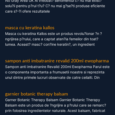
No Gray Area UK Ai vreodat? sentimentul c? nu mai exist?
solu?ii pentru p?rul t?u? C? nu mai g?se?ti produse eficiente
care s?-?i ofere rezultatele
masca cu keratina kallos
Masca cu keratina Kallos este un produs revolu?ionar ?n ?
ngrijirea p?rului, care a captat aten?ia femeilor din toat?
lumea. Aceast? masc? con?ine keratin?, un ingredient
sampon anti imbatranire revalid 200ml ewopharma
Sampon anti imbatranire Revalid 200ml Ewopharma Parul este
o componenta importanta a frumusetii noastre si reprezinta
unul dintre primele lucruri observate de catre ceilalti. Din
garnier botanic therapy balsam
Garner Botanic Therapy Balsam Garnier Botanic Therapy
Balsam este un produs de ?ngrijire a p?rului care se remarc?
prin folosirea ingredientelor naturale. Acest balsam, fabricat