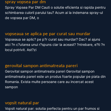
spray vopsea par dm
Spray Vopsea Par DM Cauti o solutie eficienta si rapida pentru
schimbarea culorii parului tau? Acum ai la indemana spray-ul
de vopsea par DM, o
vopseaua se aplica pe par curat sau murdar
Vopseaua se aplic? pe p?r curat sau murdar? Dac? ai ajuns
aici ?n c?utarea unui r?spuns clar la aceast? ?ntrebare, e?ti ?n
locul potrivit. Ast?zi
gerovital sampon antimatreata pareri
Gerovital sampon antimatreata pareri Gerovital sampon
antimatreata pareri este un produs foarte popular pe piata din
Romania. Exista multe persoane care au incercat acest
sampon
vopsit natural par
Vopsit natural par: solutia perfecta pentru un par frumos si