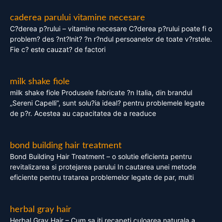
caderea parului vitamine necesare
C?derea p?rului – vitamine necesare C?derea p?rului poate fi o
problem? des ?nt?lnit? ?n r?ndul persoanelor de toate v?rstele.
Fie c? este cauzat? de factori
milk shake fiole
milk shake fiole Produsele fabricate ?n Italia, din brandul
„Sereni Capelli”, sunt solu?ia ideal? pentru problemele legate
de p?r. Acestea au capacitatea de a readuce
bond building hair treatment
Bond Building Hair Treatment – o solutie eficienta pentru
revitalizarea si protejarea parului In cautarea unei metode
eficiente pentru tratarea problemelor legate de par, multi
herbal gray hair
Herbal Gray Hair – Cum sa iti recapeti culoarea naturala a