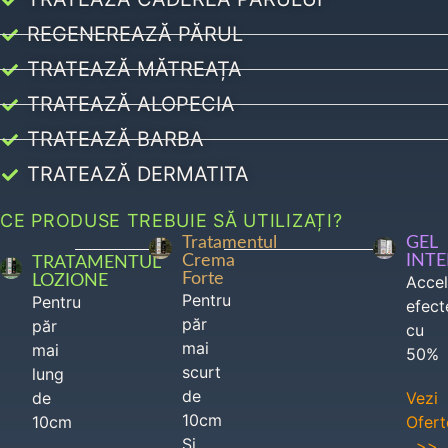
REGENEREAZĂ PĂRUL
TRATEAZĂ MĂTREAȚA
TRATEAZĂ ALOPECIA
TRATEAZĂ BARBA
TRATEAZĂ DERMATITA
CE PRODUSE TREBUIE SĂ UTILIZAȚI?
Tratamentul
GEL
Crema
INT
TRATAMENTUL
Forte
LOZIONE
Acce
Pentru
Pentru
efect
păr
păr
cu
mai
mai
50%
scurt
lung
de
de
Vezi
10cm
10cm
Ofert
Si
>>