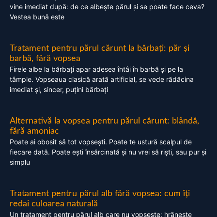
vine imediat după: de ce albește părul și se poate face ceva?
Vestea bună este
Tratament pentru părul cărunt la bărbați: păr și
barbă, fără vopsea
Firele albe la bărbați apar adesea întâi în barbă și pe la
tâmple. Vopseaua clasică arată artificial, se vede rădăcina
imediat și, sincer, puțini bărbați
Alternativă la vopsea pentru părul cărunt: blândă,
fără amoniac
Poate ai obosit să tot vopsești. Poate te ustură scalpul de
fiecare dată. Poate ești însărcinată și nu vrei să riști, sau pur și
simplu
Tratament pentru părul alb fără vopsea: cum îți
redai culoarea naturală
Un tratament pentru părul alb care nu vopsește: hrănește