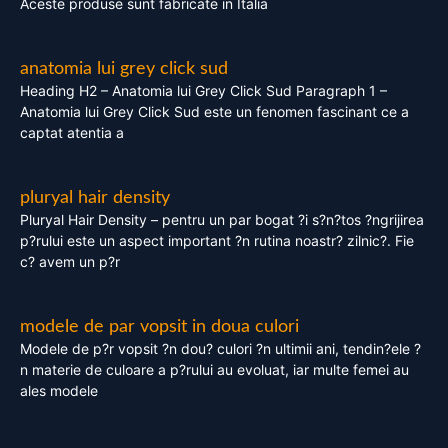
Aceste produse sunt fabricate in Italia
anatomia lui grey click sud
Heading H2 – Anatomia lui Grey Click Sud Paragraph 1 –
Anatomia lui Grey Click Sud este un fenomen fascinant ce a
captat atentia a
pluryal hair density
Pluryal Hair Density – pentru un par bogat ?i s?n?tos ?ngrijirea
p?rului este un aspect important ?n rutina noastr? zilnic?. Fie
c? avem un p?r
modele de par vopsit in doua culori
Modele de p?r vopsit ?n dou? culori ?n ultimii ani, tendin?ele ?
n materie de culoare a p?rului au evoluat, iar multe femei au
ales modele