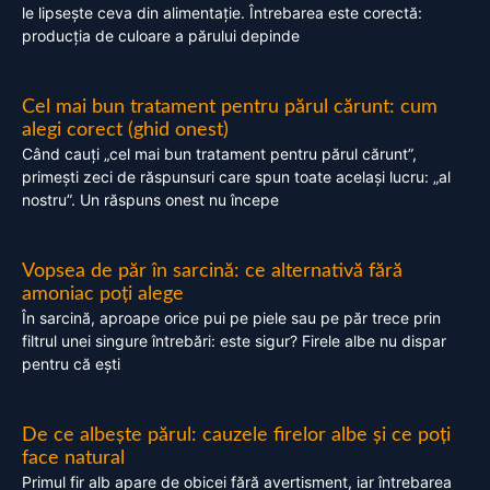
le lipsește ceva din alimentație. Întrebarea este corectă:
producția de culoare a părului depinde
Cel mai bun tratament pentru părul cărunt: cum
alegi corect (ghid onest)
Când cauți „cel mai bun tratament pentru părul cărunt”,
primești zeci de răspunsuri care spun toate același lucru: „al
nostru”. Un răspuns onest nu începe
Vopsea de păr în sarcină: ce alternativă fără
amoniac poți alege
În sarcină, aproape orice pui pe piele sau pe păr trece prin
filtrul unei singure întrebări: este sigur? Firele albe nu dispar
pentru că ești
De ce albește părul: cauzele firelor albe și ce poți
face natural
Primul fir alb apare de obicei fără avertisment, iar întrebarea