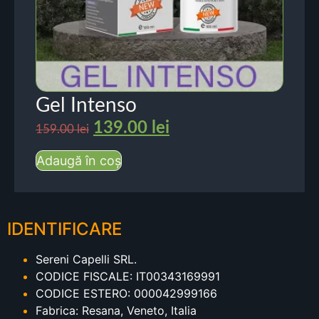
Gel Intenso
139.00
lei
159.00
lei
Adaugă în coș
IDENTIFICARE
Sereni Capelli SRL.
CODICE FISCALE: IT00343169991
CODICE ESTERO: 000042999166
Fabrica: Resana, Veneto, Italia