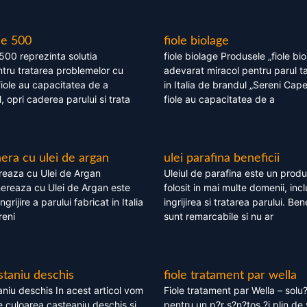
le 500
fiole biolage
 500 reprezinta solutia
fiole biolage Produsele „fiole bi
tru tratarea problemelor cu
adevarat miracol pentru parul t
fiole au capacitatea de a
in Italia de brandul „Sereni Capel
, opri caderea parului si trata
fiole au capacitatea de a
ra cu ulei de argan
ulei parafina beneficii
eaza cu Ulei de Argan
Uleiul de parafina este un produs
reaza cu Ulei de Argan este
folosit in mai multe domenii, incl
grijire a parului fabricat in Italia
ingrijirea si tratarea parului. Bene
reni
sunt remarcabile si nu ar
staniu deschis
fiole tratament par wella
niu deschis In acest articol vom
Fiole tratament par Wella – solu?
 culoarea casteaniu deschis si
pentru un p?r s?n?tos ?i plin de 