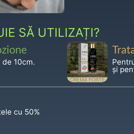
E SĂ UTILIZAȚI?
ozione
Trat
g de 10cm.
Pentr
și pen
ctele cu 50%