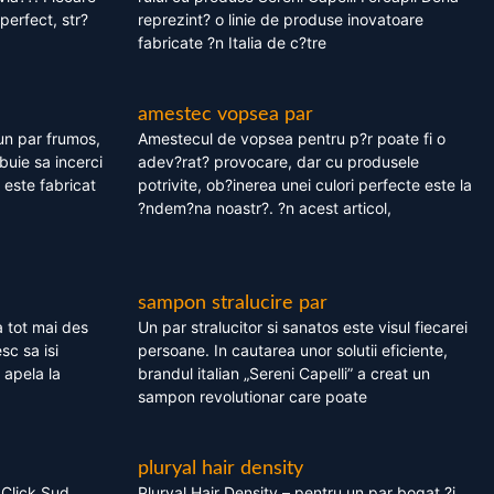
perfect, str?
reprezint? o linie de produse inovatoare
fabricate ?n Italia de c?tre
amestec vopsea par
un par frumos,
Amestecul de vopsea pentru p?r poate fi o
ebuie sa incerci
adev?rat? provocare, dar cu produsele
este fabricat
potrivite, ob?inerea unei culori perfecte este la
?ndem?na noastr?. ?n acest articol,
sampon stralucire par
 tot mai des
Un par stralucitor si sanatos este visul fiecarei
sc sa isi
persoane. In cautarea unor solutii eficiente,
 apela la
brandul italian „Sereni Capelli” a creat un
sampon revolutionar care poate
pluryal hair density
 Click Sud
Pluryal Hair Density – pentru un par bogat ?i