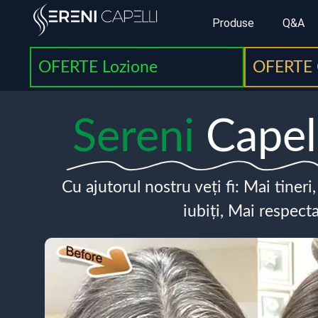
Produse
Q&A
OFERTE Lozione
OFERTE 
Sereni
Capel
Cu ajutorul nostru veți fi: Mai tineri
iubiți, Mai respecta