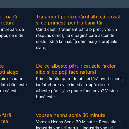
ap-coadă
Tratament pentru părul alb: cât costă
prețuri)
și ce primești pentru banii tăi
 întrebări: de
Când cauți „tratament păr alb preț”, vrei un
apoi, ce e de
răspuns direct, nu o pagină care ascunde
t
costul până la final. Îți dăm mai jos prețurile
clare,
ce
De ce albește părul: cauzele firelor
oți alege
albe și ce poți face natural
 piele sau pe
Primul fir alb apare de obicei fără avertisment,
 întrebări: este
iar întrebarea vine imediat după: de ce
ru că ești
albește părul și se poate face ceva? Vestea
bună este
 fără
vopsea henna sonia 30 minute
area
Vopsea Henna Sonia 30 Minute – Revolutia in
industria vopsirii parului! Industria vopsirii