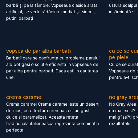
barbă și pe la tâmple. Vopseaua clasică arată
ustură scalpul
artificial, se vede rădăcina imediat și, sincer,
însărcinată și 
puțini bărbați
vopsea de par alba barbati
cu ce se cu
pe piele
Barbatii care se confrunta cu problema parului
alb pot gasi o solutie eficienta in vopseaua de
Cu ce se cura
par alba pentru barbati. Daca esti in cautarea
Vopseaua de p
unei
pentru a-ti sc
crema caramel
no gray are
Crema caramel Crema caramel este un desert
No Gray Area 
delicios, cu o textura cremoasa si un gust
nu mai exist? s
dulce si caramelizat. Aceasta reteta
mai g?se?ti pr
traditionala italieneasca reprezinta combinatia
rezultatele
perfecta