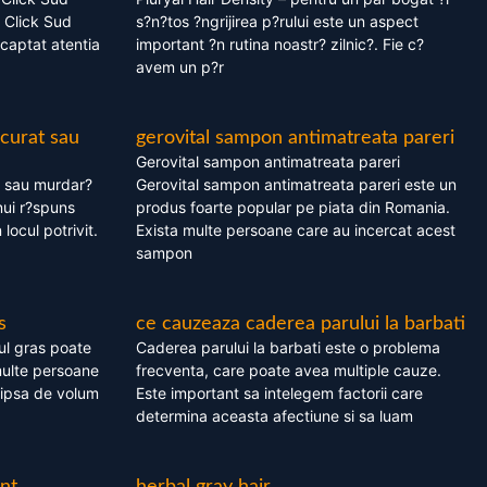
 Click Sud
s?n?tos ?ngrijirea p?rului este un aspect
captat atentia
important ?n rutina noastr? zilnic?. Fie c?
avem un p?r
 curat sau
gerovital sampon antimatreata pareri
Gerovital sampon antimatreata pareri
t sau murdar?
Gerovital sampon antimatreata pareri este un
nui r?spuns
produs foarte popular pe piata din Romania.
 locul potrivit.
Exista multe persoane care au incercat acest
sampon
s
ce cauzeaza caderea parului la barbati
ul gras poate
Caderea parului la barbati este o problema
multe persoane
frecventa, care poate avea multiple cauze.
 lipsa de volum
Este important sa intelegem factorii care
determina aceasta afectiune si sa luam