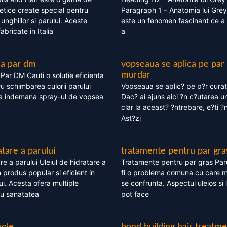
tice create special pentru
Paragraph 1 – Anatomia lui Grey
i, unghiilor si parului. Aceste
este un fenomen fascinant ce a 
bricate in Italia
a
ea par dm
vopseaua se aplica pe par
murdar
ar DM Cauti o solutie eficienta
ru schimbarea culorii parului
Vopseaua se aplic? pe p?r cura
la indemana spray-ul de vopsea
Dac? ai ajuns aici ?n c?utarea u
clar la aceast? ?ntrebare, e?ti ?n
Ast?zi
atare a parului
tratamente pentru par gra
re a parului Uleiul de hidratare a
Tratamente pentru par gras Par
 produs popular si eficient in
fi o problema comuna cu care 
lui. Acesta ofera multiple
se confrunta. Aspectul uleios si
ru sanatatea
pot face