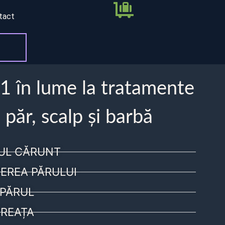
tact
 1 în lume la tratamente
 păr, scalp și barbă
UL CĂRUNT
EREA PĂRULUI
PĂRUL
REAȚA