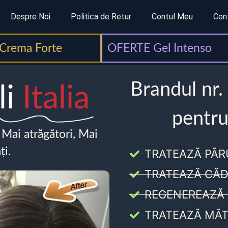
Despre Noi
Politica de Retur
Contul Meu
Con
Crema Forte
OFERTE Gel Intenso
Brandul nr.
li
Italia
pentru
, Mai atrăgători, Mai
ți.
TRATEAZĂ PĂR
TRATEAZĂ CĂD
REGENEREAZĂ 
TRATEAZĂ MĂT