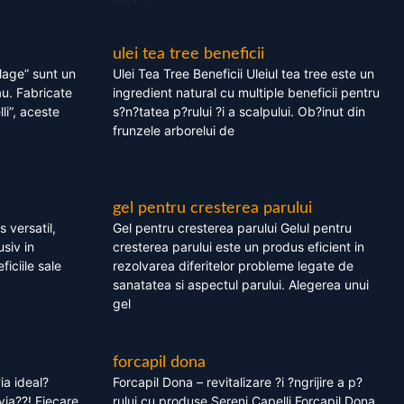
ulei tea tree beneficii
olage” sunt un
Ulei Tea Tree Beneficii Uleiul tea tree este un
au. Fabricate
ingredient natural cu multiple beneficii pentru
li”, aceste
s?n?tatea p?rului ?i a scalpului. Ob?inut din
frunzele arborelui de
gel pentru cresterea parului
 versatil,
Gel pentru cresterea parului Gelul pentru
usiv in
cresterea parului este un produs eficient in
ficiile sale
rezolvarea diferitelor probleme legate de
sanatatea si aspectul parului. Alegerea unui
gel
forcapil dona
ia ideal?
Forcapil Dona – revitalizare ?i ?ngrijire a p?
via??! Fiecare
rului cu produse Sereni Capelli Forcapil Dona