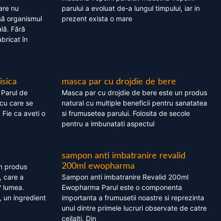
are nu
parului a evoluat de-a lungul timpului, iar in
asă organismul
prezent exista o mare
lă. Fără
bricat în
isica
masca par cu drojdie de bere
 Parul de
Masca par cu drojdie de bere este un produs
cu care se
natural cu multiple beneficii pentru sanatatea
. Fie ca aveti o
si frumusetea parului. Folosita de secole
pentru a imbunatati aspectul
sampon anti imbatranire revalid
200ml ewopharma
un produs
, care a
Sampon anti imbatranire Revalid 200ml
? lumea.
Ewopharma Parul este o componenta
 un ingredient
importanta a frumusetii noastre si reprezinta
unul dintre primele lucruri observate de catre
ceilalti. Din