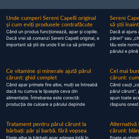
Unde cumperi Sereni Capelli original
Sereni Cape
și cum eviți produsele contrafăcute
să știi înai
Când un produs funcționează, apar și copiile.
Dacă ai ajuns 
Dacă vrei să comanzi Sereni Capelli original, e
păreri” sau „c
important să știi de unde îl iei ca să primești
tău este normal
părului e plină
Ce vitamine și minerale ajută părul
Cel mai bun
cărunt: ghid complet
cărunt: cum 
Când apar primele fire albe, mulți se întreabă
Când cauți „ce
dacă nu cumva le lipsește ceva din
părul cărunt”,
alimentație. Întrebarea este corectă:
spun toate acel
producția de culoare a părului depinde
răspuns onest
Tratament pentru părul cărunt la
Alternativă
bărbați: păr și barbă, fără vopsea
cărunt: blâ
Firele albe la bărbați apar adesea întâi în
Poate ai obosi