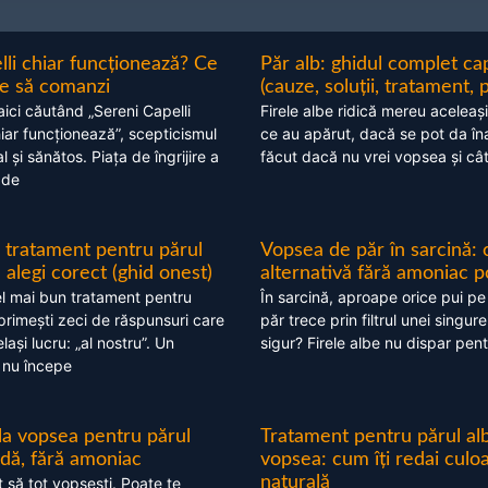
lli chiar funcționează? Ce
Păr alb: ghidul complet c
nte să comanzi
(cauze, soluții, tratament, 
aici căutând „Sereni Capelli
Firele albe ridică mereu aceleași
hiar funcționează”, scepticismul
ce au apărut, dacă se pot da în
 și sănătos. Piața de îngrijire a
făcut dacă nu vrei vopsea și câ
 de
 tratament pentru părul
Vopsea de păr în sarcină: 
alegi corect (ghid onest)
alternativă fără amoniac p
l mai bun tratament pentru
În sarcină, aproape orice pui pe
 primești zeci de răspunsuri care
păr trece prin filtrul unei singure
ași lucru: „al nostru”. Un
sigur? Firele albe nu dispar pent
 nu începe
 la vopsea pentru părul
Tratament pentru părul alb
ndă, fără amoniac
vopsea: cum îți redai culo
naturală
t să tot vopsești. Poate te