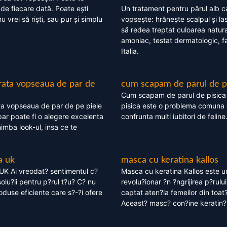
 de fiecare dată. Poate ești
Un tratament pentru părul alb c
nu vrei să riști, sau pur și simplu
vopsește: hrănește scalpul și l
să redea treptat culoarea natura
amoniac, testat dermatologic, fa
Italia.
rata vopseaua de par de
cum scapam de parul de p
Cum scapam de parul de pisica
ta vopseaua de par de pe piele
pisica este o problema comuna 
ar poate fi o alegere excelenta
confrunta multi iubitori de feline
himba look-ul, insa ce te
a uk
masca cu keratina kallos
UK Ai vreodat? sentimentul c?
Masca cu keratina Kallos este 
olu?ii pentru p?rul t?u? C? nu
revolu?ionar ?n ?ngrijirea p?rului
oduse eficiente care s?-?i ofere
captat aten?ia femeilor din toat
Aceast? masc? con?ine keratin?,