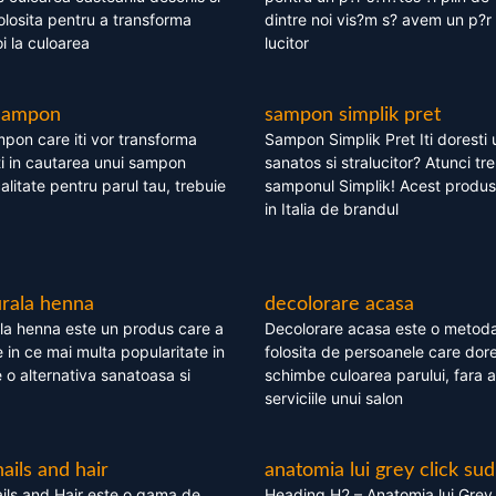
olosita pentru a transforma
dintre noi vis?m s? avem un p?r 
i la culoarea
lucitor
 sampon
sampon simplik pret
mpon care iti vor transforma
Sampon Simplik Pret Iti doresti 
i in cautarea unui sampon
sanatos si stralucitor? Atunci tr
calitate pentru parul tau, trebuie
samponul Simplik! Acest produs 
in Italia de brandul
rala henna
decolorare acasa
la henna este un produs care a
Decolorare acasa este o metoda
e in ce mai multa popularitate in
folosita de persoanele care dore
te o alternativa sanatoasa si
schimbe culoarea parului, fara a
serviciile unui salon
nails and hair
anatomia lui grey click sud
ils and Hair este o gama de
Heading H2 – Anatomia lui Grey