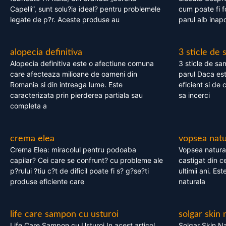
Capelli”, sunt solu?ia ideal? pentru problemele
cum poate fi f
legate de p?r. Aceste produse au
parul alb inapo
alopecia definitiva
3 sticle de
Alopecia definitiva este o afectiune comuna
3 sticle de sa
care afecteaza milioane de oameni din
parul Daca est
Romania si din intreaga lume. Este
eficient si de 
caracterizata prin pierderea partiala sau
sa incerci
completa a
crema elea
vopsea natu
Crema Elea: miracolul pentru podoaba
Vopsea natura
capilar? Cei care se confrunt? cu probleme ale
castigat din c
p?rului ?tiu c?t de dificil poate fi s? g?se?ti
ultimii ani. Es
produse eficiente care
naturala
life care sampon cu usturoi
solgar skin 
Life Care Sampon cu Usturoi In acest articol,
Solgar Skin Na