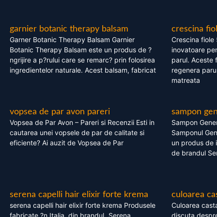
garnier botanic therapy balsam
crescina fio
Garner Botanic Therapy Balsam Garnier
Crescina fiole
Botanic Therapy Balsam este un produs de ?
inovatoare pen
ngrijire a p?rului care se remarc? prin folosirea
parul. Aceste 
ingredientelor naturale. Acest balsam, fabricat
regenera parul
matreata
vopsea de par avon pareri
sampon gene
Vopsea de Par Avon – Pareri si Recenzii Esti in
Sampon Gener
cautarea unei vopsele de par de calitate si
Samponul Gene
eficiente? Ai auzit de Vopsea de Par
un produs de in
de brandul Se
serena capelli hair elixir forte krema
culoarea ca
serena capelli hair elixir forte krema Produsele
Culoarea casta
fabricate ?n Italia, din brandul „Serena
discuta despre