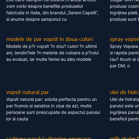
vom vorbi despre benefiile produselor
produse cosme
fabricate in Italia, din brandul „Sereni Capelli”,
ingrijirea pieli
si anume despre samponul cu
produse sunt fa
modele de par vopsit in doua culori
spray vops
Modele de p?r vopsit ?n dou? culori ?n ultimii
Spray Vopsea P
ani, tendin?ele ?n materie de culoare a p?rului
si rapida pent
au evoluat, iar multe femei au ales modele
tau? Acum ai 
par DM, o
vopsit natural par
ulei de hidr
Vopsit natural par: solutia perfecta pentru un
Ulei de hidrata
par frumos si sanatos In ziua de azi, multe
parului este un
persoane sunt preocupate de aspectul parului
ingrijirea paru
lor si cauta
beneficii pent