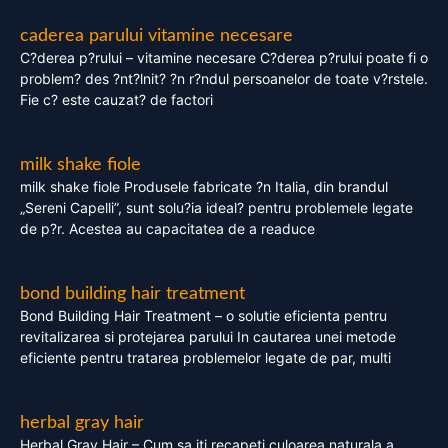
caderea parului vitamine necesare
C?derea p?rului – vitamine necesare C?derea p?rului poate fi o
problem? des ?nt?lnit? ?n r?ndul persoanelor de toate v?rstele.
Fie c? este cauzat? de factori
milk shake fiole
milk shake fiole Produsele fabricate ?n Italia, din brandul
„Sereni Capelli”, sunt solu?ia ideal? pentru problemele legate
de p?r. Acestea au capacitatea de a readuce
bond building hair treatment
Bond Building Hair Treatment – o solutie eficienta pentru
revitalizarea si protejarea parului In cautarea unei metode
eficiente pentru tratarea problemelor legate de par, multi
herbal gray hair
Herbal Gray Hair – Cum sa iti recapeti culoarea naturala a