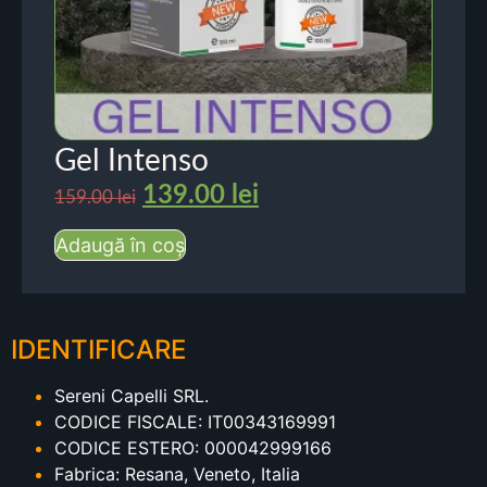
Gel Intenso
139.00
lei
159.00
lei
Adaugă în coș
IDENTIFICARE
Sereni Capelli SRL.
CODICE FISCALE: IT00343169991
CODICE ESTERO: 000042999166
Fabrica: Resana, Veneto, Italia