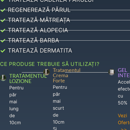
REGENEREAZĂ PĂRUL
TRATEAZĂ MĂTREAȚA
TRATEAZĂ ALOPECIA
TRATEAZĂ BARBA
TRATEAZĂ DERMATITA
CE PRODUSE TREBUIE SĂ UTILIZAȚI?
Tratamentul
GEL
Crema
INT
TRATAMENTUL
Forte
LOZIONE
Acce
Pentru
Pentru
efect
păr
păr
cu
mai
mai
50%
scurt
lung
de
de
Vezi
10cm
10cm
Ofert
Si
>>