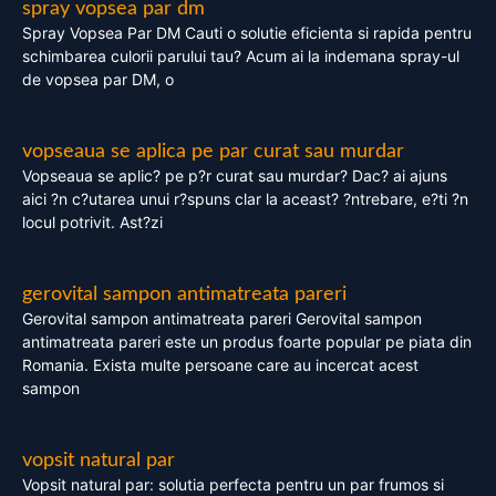
spray vopsea par dm
Spray Vopsea Par DM Cauti o solutie eficienta si rapida pentru
schimbarea culorii parului tau? Acum ai la indemana spray-ul
de vopsea par DM, o
vopseaua se aplica pe par curat sau murdar
Vopseaua se aplic? pe p?r curat sau murdar? Dac? ai ajuns
aici ?n c?utarea unui r?spuns clar la aceast? ?ntrebare, e?ti ?n
locul potrivit. Ast?zi
gerovital sampon antimatreata pareri
Gerovital sampon antimatreata pareri Gerovital sampon
antimatreata pareri este un produs foarte popular pe piata din
Romania. Exista multe persoane care au incercat acest
sampon
vopsit natural par
Vopsit natural par: solutia perfecta pentru un par frumos si