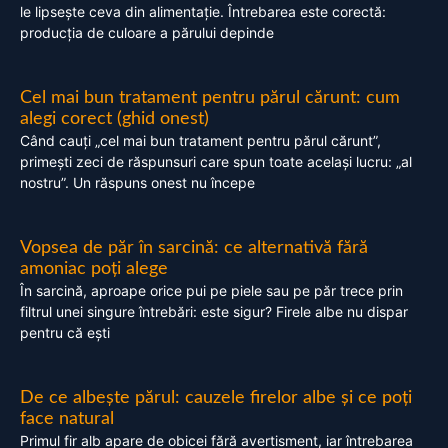
le lipsește ceva din alimentație. Întrebarea este corectă:
producția de culoare a părului depinde
Cel mai bun tratament pentru părul cărunt: cum
alegi corect (ghid onest)
Când cauți „cel mai bun tratament pentru părul cărunt”,
primești zeci de răspunsuri care spun toate același lucru: „al
nostru”. Un răspuns onest nu începe
Vopsea de păr în sarcină: ce alternativă fără
amoniac poți alege
În sarcină, aproape orice pui pe piele sau pe păr trece prin
filtrul unei singure întrebări: este sigur? Firele albe nu dispar
pentru că ești
De ce albește părul: cauzele firelor albe și ce poți
face natural
Primul fir alb apare de obicei fără avertisment, iar întrebarea