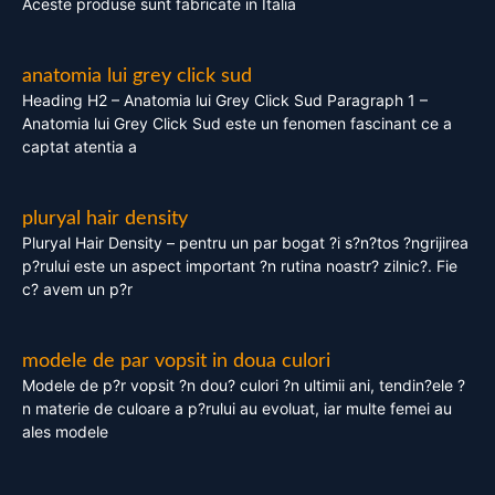
Aceste produse sunt fabricate in Italia
anatomia lui grey click sud
Heading H2 – Anatomia lui Grey Click Sud Paragraph 1 –
Anatomia lui Grey Click Sud este un fenomen fascinant ce a
captat atentia a
pluryal hair density
Pluryal Hair Density – pentru un par bogat ?i s?n?tos ?ngrijirea
p?rului este un aspect important ?n rutina noastr? zilnic?. Fie
c? avem un p?r
modele de par vopsit in doua culori
Modele de p?r vopsit ?n dou? culori ?n ultimii ani, tendin?ele ?
n materie de culoare a p?rului au evoluat, iar multe femei au
ales modele