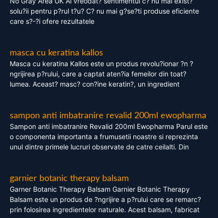
No Gray Area UK Ai vreodat? sentimentul c? nu mai exist?
solu?ii pentru p?rul t?u? C? nu mai g?se?ti produse eficiente
care s?-?i ofere rezultatele
masca cu keratina kallos
Masca cu keratina Kallos este un produs revolu?ionar ?n ?
ngrijirea p?rului, care a captat aten?ia femeilor din toat?
lumea. Aceast? masc? con?ine keratin?, un ingredient
sampon anti imbatranire revalid 200ml ewopharma
Sampon anti imbatranire Revalid 200ml Ewopharma Parul este
o componenta importanta a frumusetii noastre si reprezinta
unul dintre primele lucruri observate de catre ceilalti. Din
garnier botanic therapy balsam
Garner Botanic Therapy Balsam Garnier Botanic Therapy
Balsam este un produs de ?ngrijire a p?rului care se remarc?
prin folosirea ingredientelor naturale. Acest balsam, fabricat