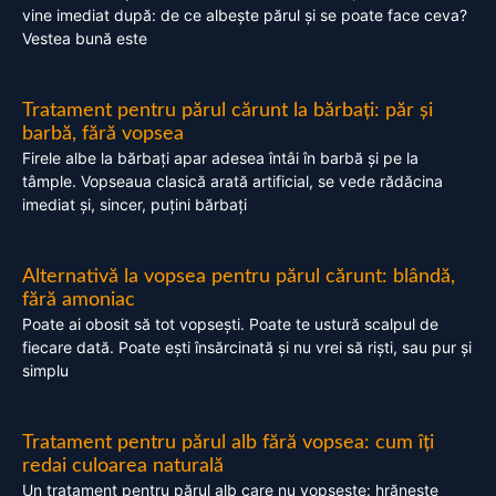
vine imediat după: de ce albește părul și se poate face ceva?
Vestea bună este
Tratament pentru părul cărunt la bărbați: păr și
barbă, fără vopsea
Firele albe la bărbați apar adesea întâi în barbă și pe la
tâmple. Vopseaua clasică arată artificial, se vede rădăcina
imediat și, sincer, puțini bărbați
Alternativă la vopsea pentru părul cărunt: blândă,
fără amoniac
Poate ai obosit să tot vopsești. Poate te ustură scalpul de
fiecare dată. Poate ești însărcinată și nu vrei să riști, sau pur și
simplu
Tratament pentru părul alb fără vopsea: cum îți
redai culoarea naturală
Un tratament pentru părul alb care nu vopsește: hrănește