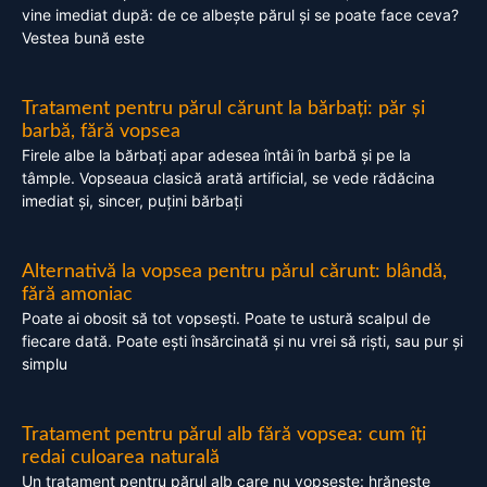
vine imediat după: de ce albește părul și se poate face ceva?
Vestea bună este
Tratament pentru părul cărunt la bărbați: păr și
barbă, fără vopsea
Firele albe la bărbați apar adesea întâi în barbă și pe la
tâmple. Vopseaua clasică arată artificial, se vede rădăcina
imediat și, sincer, puțini bărbați
Alternativă la vopsea pentru părul cărunt: blândă,
fără amoniac
Poate ai obosit să tot vopsești. Poate te ustură scalpul de
fiecare dată. Poate ești însărcinată și nu vrei să riști, sau pur și
simplu
Tratament pentru părul alb fără vopsea: cum îți
redai culoarea naturală
Un tratament pentru părul alb care nu vopsește: hrănește