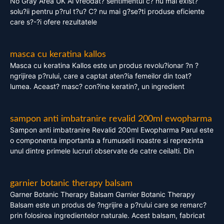
No Gray Area UK Ai vreodat? sentimentul c? nu mai exist?
solu?ii pentru p?rul t?u? C? nu mai g?se?ti produse eficiente
care s?-?i ofere rezultatele
masca cu keratina kallos
Masca cu keratina Kallos este un produs revolu?ionar ?n ?
ngrijirea p?rului, care a captat aten?ia femeilor din toat?
lumea. Aceast? masc? con?ine keratin?, un ingredient
sampon anti imbatranire revalid 200ml ewopharma
Sampon anti imbatranire Revalid 200ml Ewopharma Parul este
o componenta importanta a frumusetii noastre si reprezinta
unul dintre primele lucruri observate de catre ceilalti. Din
garnier botanic therapy balsam
Garner Botanic Therapy Balsam Garnier Botanic Therapy
Balsam este un produs de ?ngrijire a p?rului care se remarc?
prin folosirea ingredientelor naturale. Acest balsam, fabricat