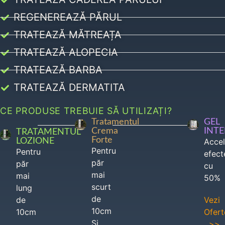
REGENEREAZĂ PĂRUL
TRATEAZĂ MĂTREAȚA
TRATEAZĂ ALOPECIA
TRATEAZĂ BARBA
TRATEAZĂ DERMATITA
CE PRODUSE TREBUIE SĂ UTILIZAȚI?
Tratamentul
GEL
Crema
INT
TRATAMENTUL
Forte
LOZIONE
Acce
Pentru
Pentru
efect
păr
păr
cu
mai
mai
50%
scurt
lung
de
de
Vezi
10cm
10cm
Ofert
Si
>>