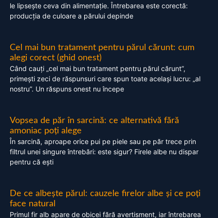
le lipsește ceva din alimentație. Întrebarea este corectă:
producția de culoare a părului depinde
Cel mai bun tratament pentru părul cărunt: cum
alegi corect (ghid onest)
Când cauți „cel mai bun tratament pentru părul cărunt”,
primești zeci de răspunsuri care spun toate același lucru: „al
nostru”. Un răspuns onest nu începe
Vopsea de păr în sarcină: ce alternativă fără
amoniac poți alege
În sarcină, aproape orice pui pe piele sau pe păr trece prin
filtrul unei singure întrebări: este sigur? Firele albe nu dispar
pentru că ești
De ce albește părul: cauzele firelor albe și ce poți
face natural
Primul fir alb apare de obicei fără avertisment, iar întrebarea