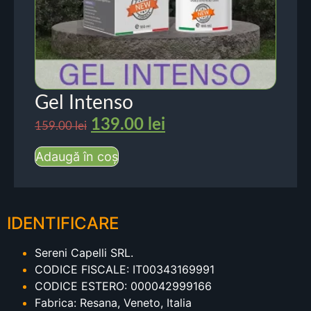
Gel Intenso
139.00
lei
159.00
lei
Adaugă în coș
IDENTIFICARE
Sereni Capelli SRL.
CODICE FISCALE: IT00343169991
CODICE ESTERO: 000042999166
Fabrica: Resana, Veneto, Italia