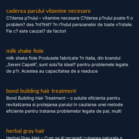
caderea parului vitamine necesare
C?derea p?rului – vitamine necesare C?derea p?rului poate fi o
problem? des ?nt?lnit? ?n r?ndul persoanelor de toate v?rstele.
Fie c? este cauzat? de factori
milk shake fiole
milk shake fiole Produsele fabricate ?n Italia, din brandul
„Sereni Capelli”, sunt solu?ia ideal? pentru problemele legate
de p?r. Acestea au capacitatea de a readuce
bond building hair treatment
Bond Building Hair Treatment – o solutie eficienta pentru
revitalizarea si protejarea parului In cautarea unei metode
eficiente pentru tratarea problemelor legate de par, multi
herbal gray hair
Herbal Gray Hair – Cum sa iti recapeti culoarea naturala a