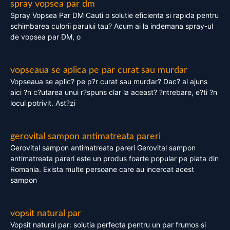
spray vopsea par dm
Spray Vopsea Par DM Cauti o solutie eficienta si rapida pentru
schimbarea culorii parului tau? Acum ai la indemana spray-ul
de vopsea par DM, o
vopseaua se aplica pe par curat sau murdar
Vopseaua se aplic? pe p?r curat sau murdar? Dac? ai ajuns
aici ?n c?utarea unui r?spuns clar la aceast? ?ntrebare, e?ti ?n
locul potrivit. Ast?zi
gerovital sampon antimatreata pareri
Gerovital sampon antimatreata pareri Gerovital sampon
antimatreata pareri este un produs foarte popular pe piata din
Romania. Exista multe persoane care au incercat acest
sampon
vopsit natural par
Vopsit natural par: solutia perfecta pentru un par frumos si