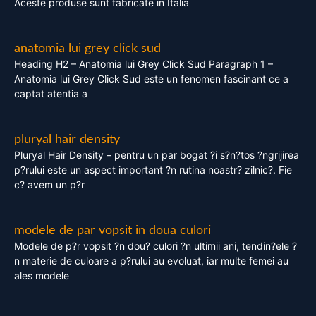
Aceste produse sunt fabricate in Italia
anatomia lui grey click sud
Heading H2 – Anatomia lui Grey Click Sud Paragraph 1 –
Anatomia lui Grey Click Sud este un fenomen fascinant ce a
captat atentia a
pluryal hair density
Pluryal Hair Density – pentru un par bogat ?i s?n?tos ?ngrijirea
p?rului este un aspect important ?n rutina noastr? zilnic?. Fie
c? avem un p?r
modele de par vopsit in doua culori
Modele de p?r vopsit ?n dou? culori ?n ultimii ani, tendin?ele ?
n materie de culoare a p?rului au evoluat, iar multe femei au
ales modele