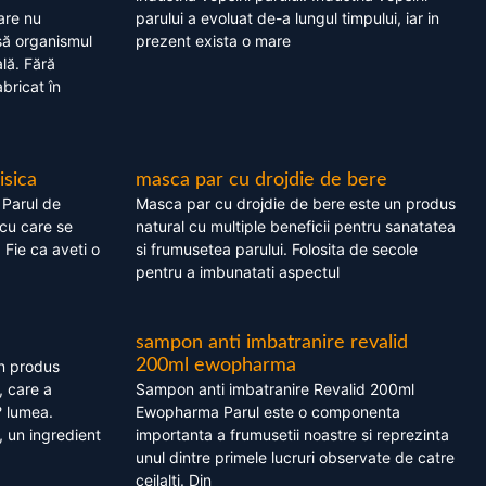
are nu
parului a evoluat de-a lungul timpului, iar in
asă organismul
prezent exista o mare
lă. Fără
bricat în
isica
masca par cu drojdie de bere
 Parul de
Masca par cu drojdie de bere este un produs
cu care se
natural cu multiple beneficii pentru sanatatea
. Fie ca aveti o
si frumusetea parului. Folosita de secole
pentru a imbunatati aspectul
sampon anti imbatranire revalid
200ml ewopharma
un produs
, care a
Sampon anti imbatranire Revalid 200ml
? lumea.
Ewopharma Parul este o componenta
 un ingredient
importanta a frumusetii noastre si reprezinta
unul dintre primele lucruri observate de catre
ceilalti. Din