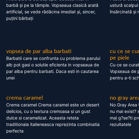
barbă și pe la tâmple. Vopseaua clasică arată
ustură scalpul
artificial, se vede rădăcina imediat și, sincer,
însărcinată și 
puțini bărbați
vopsea de par alba barbati
cu ce se cu
pe piele
Barbatii care se confrunta cu problema parului
alb pot gasi o solutie eficienta in vopseaua de
Cu ce se cura
par alba pentru barbati. Daca esti in cautarea
Vopseaua de p
unei
pentru a-ti sc
crema caramel
no gray are
Crema caramel Crema caramel este un desert
No Gray Area 
delicios, cu o textura cremoasa si un gust
nu mai exist? s
dulce si caramelizat. Aceasta reteta
mai g?se?ti pr
traditionala italieneasca reprezinta combinatia
rezultatele
perfecta