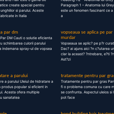
tice create special pentru
Paragraph 1 – Anatomia lui Grey
i, unghiilor si parului. Aceste
este un fenomen fascinant ce a 
bricate in Italia
a
ea par dm
vopseaua se aplica pe par
murdar
ar DM Cauti o solutie eficienta
ru schimbarea culorii parului
Vopseaua se aplic? pe p?r cura
la indemana spray-ul de vopsea
Dac? ai ajuns aici ?n c?utarea u
clar la aceast? ?ntrebare, e?ti ?n
Ast?zi
atare a parului
tratamente pentru par gra
re a parului Uleiul de hidratare a
Tratamente pentru par gras Par
 produs popular si eficient in
fi o problema comuna cu care 
lui. Acesta ofera multiple
se confrunta. Aspectul uleios si
ru sanatatea
pot face