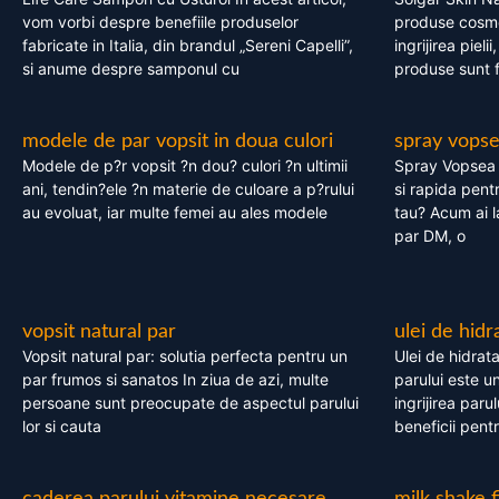
vom vorbi despre benefiile produselor
produse cosme
fabricate in Italia, din brandul „Sereni Capelli”,
ingrijirea pieli
si anume despre samponul cu
produse sunt fa
modele de par vopsit in doua culori
spray vops
Modele de p?r vopsit ?n dou? culori ?n ultimii
Spray Vopsea P
ani, tendin?ele ?n materie de culoare a p?rului
si rapida pent
au evoluat, iar multe femei au ales modele
tau? Acum ai 
par DM, o
vopsit natural par
ulei de hidr
Vopsit natural par: solutia perfecta pentru un
Ulei de hidrata
par frumos si sanatos In ziua de azi, multe
parului este un
persoane sunt preocupate de aspectul parului
ingrijirea paru
lor si cauta
beneficii pent