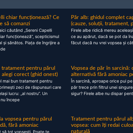
lli chiar funcționează? Ce
Păr alb: ghidul complet c
nte să comanzi
(cauze, soluții, tratament, 
aici căutând „Sereni Capelli
Firele albe ridică mereu aceleași
hiar funcționează”, scepticismul
ce au apărut, dacă se pot da în
 și sănătos. Piața de îngrijire a
făcut dacă nu vrei vopsea și câ
 de
 tratament pentru părul
Vopsea de păr în sarcină: 
alegi corect (ghid onest)
alternativă fără amoniac p
l mai bun tratament pentru
În sarcină, aproape orice pui pe
 primești zeci de răspunsuri care
păr trece prin filtrul unei singure
ași lucru: „al nostru”. Un
sigur? Firele albe nu dispar pent
 nu începe
 la vopsea pentru părul
Tratament pentru părul alb
ndă, fără amoniac
vopsea: cum îți redai culo
naturală
t să tot vopsești. Poate te