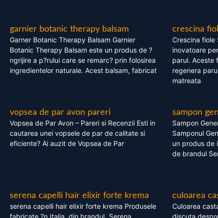
garnier botanic therapy balsam
crescina fio
Garner Botanic Therapy Balsam Garnier
Crescina fiole
Botanic Therapy Balsam este un produs de ?
inovatoare pen
ngrijire a p?rului care se remarc? prin folosirea
parul. Aceste 
ingredientelor naturale. Acest balsam, fabricat
regenera parul
matreata
vopsea de par avon pareri
sampon gene
Vopsea de Par Avon – Pareri si Recenzii Esti in
Sampon Gener
cautarea unei vopsele de par de calitate si
Samponul Gene
eficiente? Ai auzit de Vopsea de Par
un produs de in
de brandul Se
serena capelli hair elixir forte krema
culoarea ca
serena capelli hair elixir forte krema Produsele
Culoarea casta
fabricate ?n Italia, din brandul „Serena
discuta despre