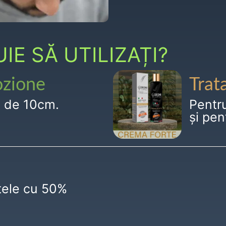
E SĂ UTILIZAȚI?
ozione
Trat
g de 10cm.
Pentr
și pen
ctele cu 50%