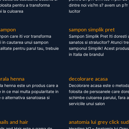
olosita pentru a transforma
dintre noi vis?m s? avem un p?r 
i la culoarea
lucitor
 sampon
sampon simplik pret
mpon care iti vor transforma
Sampon Simplik Pret Iti doresti 
i in cautarea unui sampon
sanatos si stralucitor? Atunci tr
calitate pentru parul tau, trebuie
samponul Simplik! Acest produs 
in Italia de brandul
rala henna
decolorare acasa
la henna este un produs care a
Decolorare acasa este o metoda
e in ce mai multa popularitate in
folosita de persoanele care dore
te o alternativa sanatoasa si
schimbe culoarea parului, fara a
serviciile unui salon
nails and hair
anatomia lui grey click sud
ils and Hair este o gama de
Heading H2 – Anatomia lui Grey