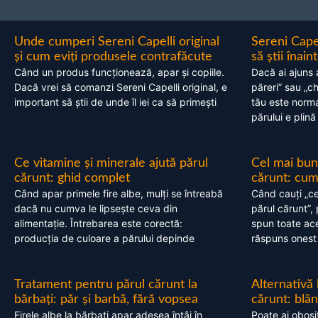
Unde cumperi Sereni Capelli original
Sereni Cape
și cum eviți produsele contrafăcute
să știi înai
Când un produs funcționează, apar și copiile.
Dacă ai ajuns 
Dacă vrei să comanzi Sereni Capelli original, e
păreri” sau „c
important să știi de unde îl iei ca să primești
tău este normal
părului e plină
Ce vitamine și minerale ajută părul
Cel mai bun
cărunt: ghid complet
cărunt: cum 
Când apar primele fire albe, mulți se întreabă
Când cauți „ce
dacă nu cumva le lipsește ceva din
părul cărunt”,
alimentație. Întrebarea este corectă:
spun toate acel
producția de culoare a părului depinde
răspuns onest
Tratament pentru părul cărunt la
Alternativă
bărbați: păr și barbă, fără vopsea
cărunt: blâ
Firele albe la bărbați apar adesea întâi în
Poate ai obosi