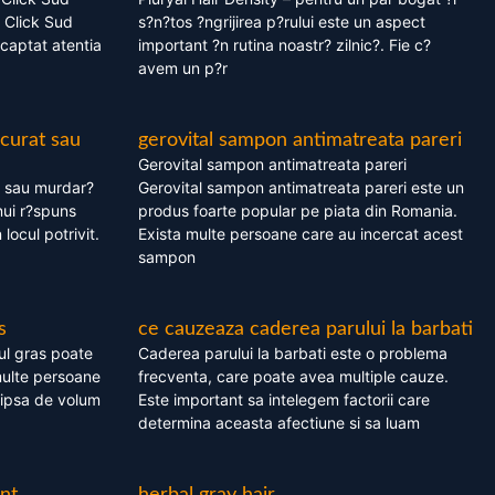
 Click Sud
s?n?tos ?ngrijirea p?rului este un aspect
captat atentia
important ?n rutina noastr? zilnic?. Fie c?
avem un p?r
 curat sau
gerovital sampon antimatreata pareri
Gerovital sampon antimatreata pareri
t sau murdar?
Gerovital sampon antimatreata pareri este un
nui r?spuns
produs foarte popular pe piata din Romania.
 locul potrivit.
Exista multe persoane care au incercat acest
sampon
s
ce cauzeaza caderea parului la barbati
ul gras poate
Caderea parului la barbati este o problema
multe persoane
frecventa, care poate avea multiple cauze.
 lipsa de volum
Este important sa intelegem factorii care
determina aceasta afectiune si sa luam