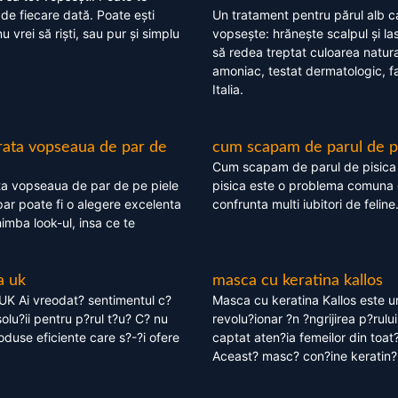
 de fiecare dată. Poate ești
Un tratament pentru părul alb c
nu vrei să riști, sau pur și simplu
vopsește: hrănește scalpul și l
să redea treptat culoarea natura
amoniac, testat dermatologic, fa
Italia.
rata vopseaua de par de
cum scapam de parul de p
Cum scapam de parul de pisica
ta vopseaua de par de pe piele
pisica este o problema comuna 
ar poate fi o alegere excelenta
confrunta multi iubitori de feline
himba look-ul, insa ce te
a uk
masca cu keratina kallos
UK Ai vreodat? sentimentul c?
Masca cu keratina Kallos este 
olu?ii pentru p?rul t?u? C? nu
revolu?ionar ?n ?ngrijirea p?rului
oduse eficiente care s?-?i ofere
captat aten?ia femeilor din toat
Aceast? masc? con?ine keratin?,