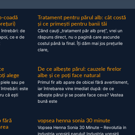
ap-coadă
Tratament pentru părul alb: cât costă
prețuri)
și ce primești pentru banii tăi
 întrebări: de
Când cauți „tratament păr alb preț”, vrei un
apoi, ce e de
răspuns direct, nu o pagină care ascunde
t
costul până la final. Îți dăm mai jos prețurile
clare,
ce
De ce albește părul: cauzele firelor
oți alege
albe și ce poți face natural
 piele sau pe
Primul fir alb apare de obicei fără avertisment,
 întrebări: este
iar întrebarea vine imediat după: de ce
ru că ești
albește părul și se poate face ceva? Vestea
bună este
 fără
vopsea henna sonia 30 minute
area
Vopsea Henna Sonia 30 Minute – Revolutia in
industria vopsirii parului! Industria vopsirii