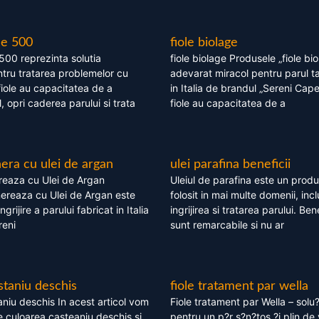
le 500
fiole biolage
 500 reprezinta solutia
fiole biolage Produsele „fiole bi
tru tratarea problemelor cu
adevarat miracol pentru parul t
fiole au capacitatea de a
in Italia de brandul „Sereni Capel
, opri caderea parului si trata
fiole au capacitatea de a
ra cu ulei de argan
ulei parafina beneficii
eaza cu Ulei de Argan
Uleiul de parafina este un produs
reaza cu Ulei de Argan este
folosit in mai multe domenii, incl
grijire a parului fabricat in Italia
ingrijirea si tratarea parului. Bene
reni
sunt remarcabile si nu ar
staniu deschis
fiole tratament par wella
niu deschis In acest articol vom
Fiole tratament par Wella – solu?
 culoarea casteaniu deschis si
pentru un p?r s?n?tos ?i plin de 