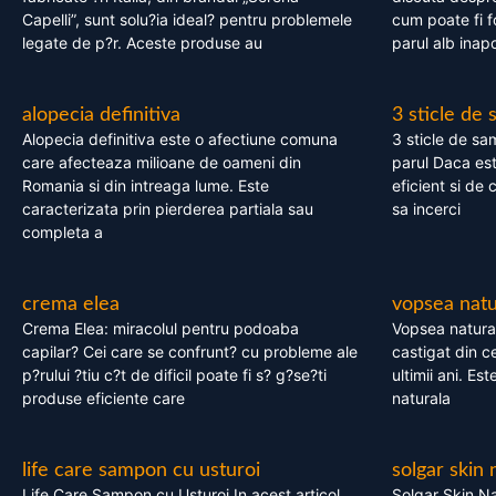
Capelli”, sunt solu?ia ideal? pentru problemele
cum poate fi f
legate de p?r. Aceste produse au
parul alb inapo
alopecia definitiva
3 sticle de
Alopecia definitiva este o afectiune comuna
3 sticle de sa
care afecteaza milioane de oameni din
parul Daca est
Romania si din intreaga lume. Este
eficient si de 
caracterizata prin pierderea partiala sau
sa incerci
completa a
crema elea
vopsea natu
Crema Elea: miracolul pentru podoaba
Vopsea natura
capilar? Cei care se confrunt? cu probleme ale
castigat din c
p?rului ?tiu c?t de dificil poate fi s? g?se?ti
ultimii ani. Es
produse eficiente care
naturala
life care sampon cu usturoi
solgar skin 
Life Care Sampon cu Usturoi In acest articol,
Solgar Skin Na