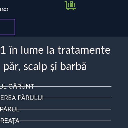
tact
 1 în lume la tratamente
 păr, scalp și barbă
UL CĂRUNT
EREA PĂRULUI
PĂRUL
REAȚA