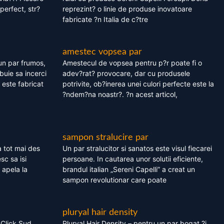
perfect, str?
reprezint? o linie de produse inovatoare
fabricate ?n Italia de c?tre
amestec vopsea par
un par frumos,
Amestecul de vopsea pentru p?r poate fi o
ebuie sa incerci
adev?rat? provocare, dar cu produsele
este fabricat
potrivite, ob?inerea unei culori perfecte este la
?ndem?na noastr?. ?n acest articol,
sampon stralucire par
 tot mai des
Un par stralucitor si sanatos este visul fiecarei
sc sa isi
persoane. In cautarea unor solutii eficiente,
 apela la
brandul italian „Sereni Capelli” a creat un
sampon revolutionar care poate
pluryal hair density
 Click Sud
Pluryal Hair Density – pentru un par bogat ?i