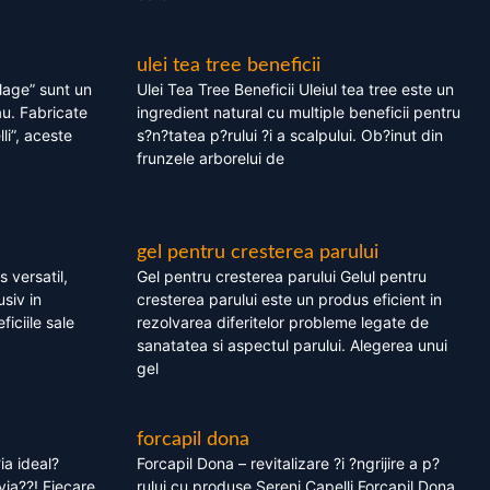
ulei tea tree beneficii
olage” sunt un
Ulei Tea Tree Beneficii Uleiul tea tree este un
au. Fabricate
ingredient natural cu multiple beneficii pentru
li”, aceste
s?n?tatea p?rului ?i a scalpului. Ob?inut din
frunzele arborelui de
gel pentru cresterea parului
 versatil,
Gel pentru cresterea parului Gelul pentru
usiv in
cresterea parului este un produs eficient in
ficiile sale
rezolvarea diferitelor probleme legate de
sanatatea si aspectul parului. Alegerea unui
gel
forcapil dona
ia ideal?
Forcapil Dona – revitalizare ?i ?ngrijire a p?
via??! Fiecare
rului cu produse Sereni Capelli Forcapil Dona