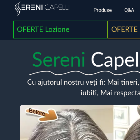
Produse
Q&A
OFERTE Lozione
OFERTE 
Sereni
Capel
Cu ajutorul nostru veți fi: Mai tineri
iubiți, Mai respecta