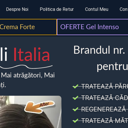
Despre Noi
Politica de Retur
Contul Meu
Con
Crema Forte
OFERTE Gel Intenso
Brandul nr.
li
Italia
pentru
, Mai atrăgători, Mai
ți.
TRATEAZĂ PĂR
TRATEAZĂ CĂD
REGENEREAZĂ 
TRATEAZĂ MĂT