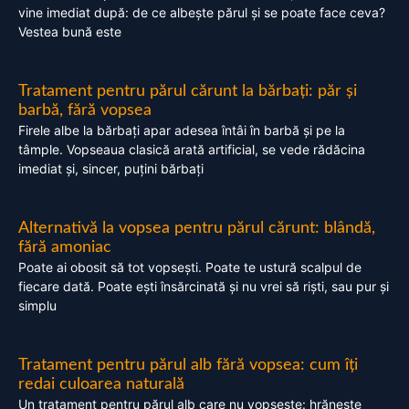
vine imediat după: de ce albește părul și se poate face ceva?
Vestea bună este
Tratament pentru părul cărunt la bărbați: păr și
barbă, fără vopsea
Firele albe la bărbați apar adesea întâi în barbă și pe la
tâmple. Vopseaua clasică arată artificial, se vede rădăcina
imediat și, sincer, puțini bărbați
Alternativă la vopsea pentru părul cărunt: blândă,
fără amoniac
Poate ai obosit să tot vopsești. Poate te ustură scalpul de
fiecare dată. Poate ești însărcinată și nu vrei să riști, sau pur și
simplu
Tratament pentru părul alb fără vopsea: cum îți
redai culoarea naturală
Un tratament pentru părul alb care nu vopsește: hrănește