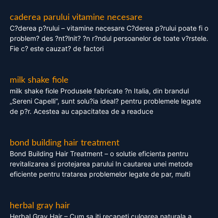
caderea parului vitamine necesare
C?derea p?rului – vitamine necesare C?derea p?rului poate fi o
problem? des ?nt?lnit? ?n r?ndul persoanelor de toate v?rstele.
Fie c? este cauzat? de factori
milk shake fiole
milk shake fiole Produsele fabricate ?n Italia, din brandul
„Sereni Capelli”, sunt solu?ia ideal? pentru problemele legate
de p?r. Acestea au capacitatea de a readuce
bond building hair treatment
Bond Building Hair Treatment – o solutie eficienta pentru
revitalizarea si protejarea parului In cautarea unei metode
eficiente pentru tratarea problemelor legate de par, multi
herbal gray hair
Herbal Gray Hair – Cum sa iti recapeti culoarea naturala a