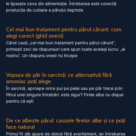
le lipsește ceva din alimentație. Întrebarea este corectă:
producția de culoare a părului depinde
Cel mai bun tratament pentru părul cărunt: cum
alegi corect (ghid onest)
Când cauți „cel mai bun tratament pentru părul cărunt”,
primești zeci de răspunsuri care spun toate același lucru: „al
nostru”. Un răspuns onest nu începe
Vopsea de păr în sarcină: ce alternativă fără
amoniac poți alege
În sarcină, aproape orice pui pe piele sau pe păr trece prin
filtrul unei singure întrebări: este sigur? Firele albe nu dispar
pentru că ești
De ce albește părul: cauzele firelor albe și ce poți
face natural
Primul fir alb apare de obicei fără avertisment, iar întrebarea