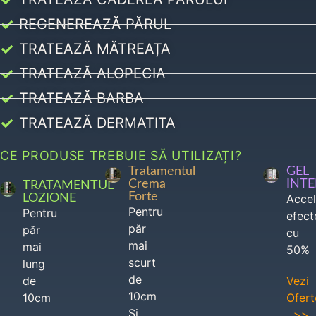
REGENEREAZĂ PĂRUL
TRATEAZĂ MĂTREAȚA
TRATEAZĂ ALOPECIA
TRATEAZĂ BARBA
TRATEAZĂ DERMATITA
CE PRODUSE TREBUIE SĂ UTILIZAȚI?
Tratamentul
GEL
Crema
INT
TRATAMENTUL
Forte
LOZIONE
Acce
Pentru
Pentru
efect
păr
păr
cu
mai
mai
50%
scurt
lung
de
de
Vezi
10cm
10cm
Ofert
Si
>>