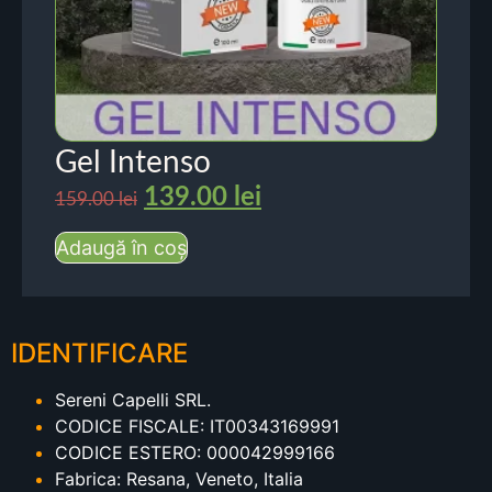
Gel Intenso
139.00
lei
159.00
lei
Adaugă în coș
IDENTIFICARE
Sereni Capelli SRL.
CODICE FISCALE: IT00343169991
CODICE ESTERO: 000042999166
Fabrica: Resana, Veneto, Italia