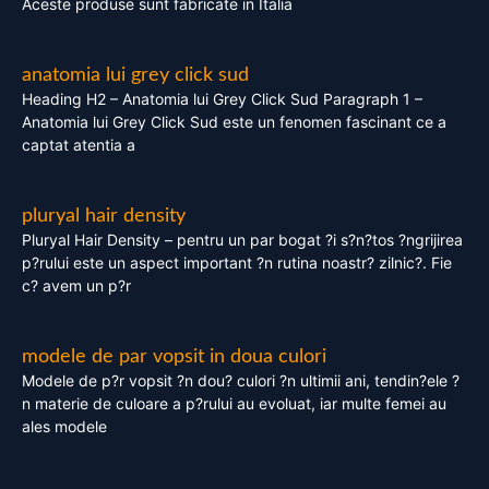
Aceste produse sunt fabricate in Italia
anatomia lui grey click sud
Heading H2 – Anatomia lui Grey Click Sud Paragraph 1 –
Anatomia lui Grey Click Sud este un fenomen fascinant ce a
captat atentia a
pluryal hair density
Pluryal Hair Density – pentru un par bogat ?i s?n?tos ?ngrijirea
p?rului este un aspect important ?n rutina noastr? zilnic?. Fie
c? avem un p?r
modele de par vopsit in doua culori
Modele de p?r vopsit ?n dou? culori ?n ultimii ani, tendin?ele ?
n materie de culoare a p?rului au evoluat, iar multe femei au
ales modele