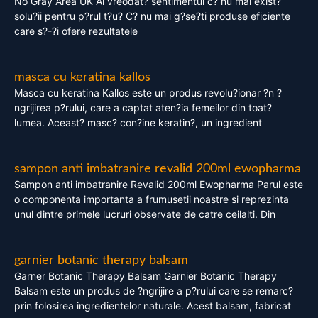
No Gray Area UK Ai vreodat? sentimentul c? nu mai exist?
solu?ii pentru p?rul t?u? C? nu mai g?se?ti produse eficiente
care s?-?i ofere rezultatele
masca cu keratina kallos
Masca cu keratina Kallos este un produs revolu?ionar ?n ?
ngrijirea p?rului, care a captat aten?ia femeilor din toat?
lumea. Aceast? masc? con?ine keratin?, un ingredient
sampon anti imbatranire revalid 200ml ewopharma
Sampon anti imbatranire Revalid 200ml Ewopharma Parul este
o componenta importanta a frumusetii noastre si reprezinta
unul dintre primele lucruri observate de catre ceilalti. Din
garnier botanic therapy balsam
Garner Botanic Therapy Balsam Garnier Botanic Therapy
Balsam este un produs de ?ngrijire a p?rului care se remarc?
prin folosirea ingredientelor naturale. Acest balsam, fabricat