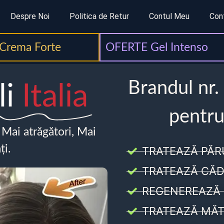
Despre Noi
Politica de Retur
Contul Meu
Con
Crema Forte
OFERTE Gel Intenso
Brandul nr.
li
Italia
pentru
, Mai atrăgători, Mai
ți.
TRATEAZĂ PĂR
TRATEAZĂ CĂD
REGENEREAZĂ 
TRATEAZĂ MĂT