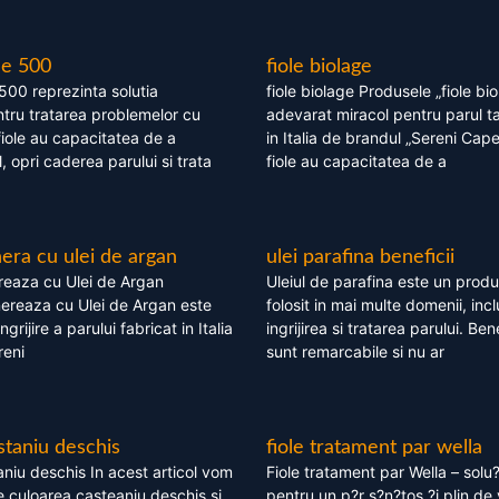
le 500
fiole biolage
 500 reprezinta solutia
fiole biolage Produsele „fiole bi
tru tratarea problemelor cu
adevarat miracol pentru parul t
fiole au capacitatea de a
in Italia de brandul „Sereni Capel
, opri caderea parului si trata
fiole au capacitatea de a
ra cu ulei de argan
ulei parafina beneficii
eaza cu Ulei de Argan
Uleiul de parafina este un produs
reaza cu Ulei de Argan este
folosit in mai multe domenii, incl
grijire a parului fabricat in Italia
ingrijirea si tratarea parului. Bene
reni
sunt remarcabile si nu ar
staniu deschis
fiole tratament par wella
niu deschis In acest articol vom
Fiole tratament par Wella – solu?
 culoarea casteaniu deschis si
pentru un p?r s?n?tos ?i plin de 