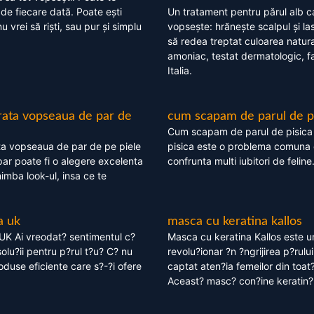
 de fiecare dată. Poate ești
Un tratament pentru părul alb c
nu vrei să riști, sau pur și simplu
vopsește: hrănește scalpul și l
să redea treptat culoarea natura
amoniac, testat dermatologic, fa
Italia.
rata vopseaua de par de
cum scapam de parul de p
Cum scapam de parul de pisica
ta vopseaua de par de pe piele
pisica este o problema comuna 
ar poate fi o alegere excelenta
confrunta multi iubitori de feline
himba look-ul, insa ce te
a uk
masca cu keratina kallos
UK Ai vreodat? sentimentul c?
Masca cu keratina Kallos este 
olu?ii pentru p?rul t?u? C? nu
revolu?ionar ?n ?ngrijirea p?rului
oduse eficiente care s?-?i ofere
captat aten?ia femeilor din toat
Aceast? masc? con?ine keratin?,