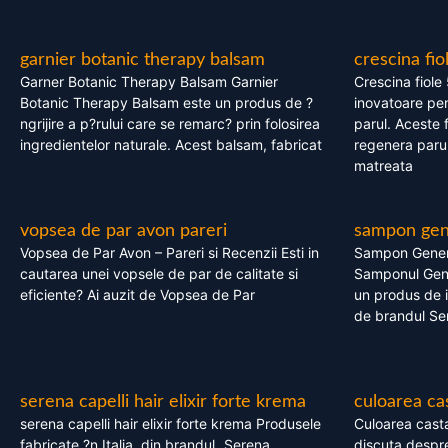
garnier botanic therapy balsam
crescina fio
Garner Botanic Therapy Balsam Garnier
Crescina fiole
Botanic Therapy Balsam este un produs de ?
inovatoare pen
ngrijire a p?rului care se remarc? prin folosirea
parul. Aceste 
ingredientelor naturale. Acest balsam, fabricat
regenera parul
matreata
vopsea de par avon pareri
sampon gene
Vopsea de Par Avon – Pareri si Recenzii Esti in
Sampon Gener
cautarea unei vopsele de par de calitate si
Samponul Gene
eficiente? Ai auzit de Vopsea de Par
un produs de in
de brandul Se
serena capelli hair elixir forte krema
culoarea ca
serena capelli hair elixir forte krema Produsele
Culoarea casta
fabricate ?n Italia, din brandul „Serena
discuta despre