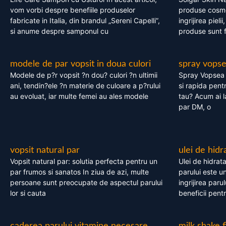
vom vorbi despre benefiile produselor
produse cosme
fabricate in Italia, din brandul „Sereni Capelli”,
ingrijirea pieli
si anume despre samponul cu
produse sunt fa
modele de par vopsit in doua culori
spray vops
Modele de p?r vopsit ?n dou? culori ?n ultimii
Spray Vopsea P
ani, tendin?ele ?n materie de culoare a p?rului
si rapida pent
au evoluat, iar multe femei au ales modele
tau? Acum ai 
par DM, o
vopsit natural par
ulei de hidr
Vopsit natural par: solutia perfecta pentru un
Ulei de hidrata
par frumos si sanatos In ziua de azi, multe
parului este un
persoane sunt preocupate de aspectul parului
ingrijirea paru
lor si cauta
beneficii pent