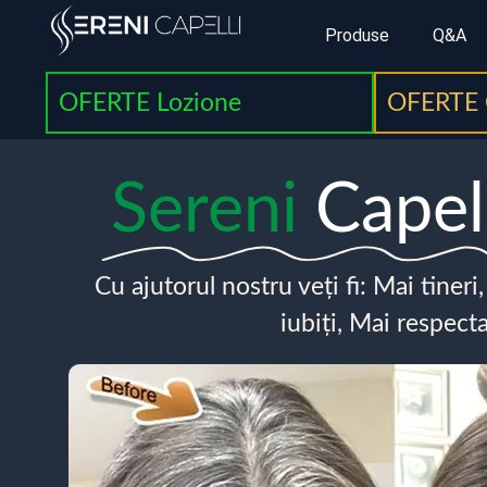
Produse
Q&A
OFERTE Lozione
OFERTE 
Sereni
Capel
Cu ajutorul nostru veți fi: Mai tineri
iubiți, Mai respecta