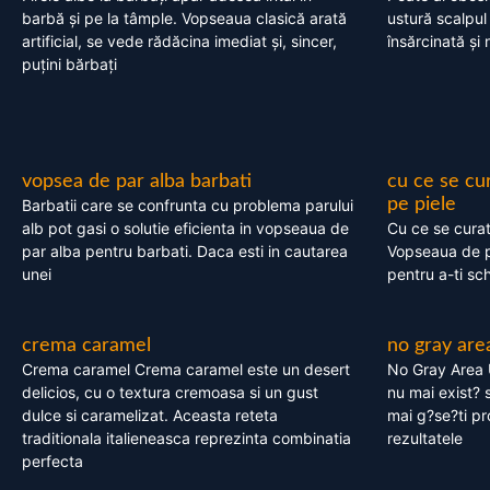
barbă și pe la tâmple. Vopseaua clasică arată
ustură scalpul
artificial, se vede rădăcina imediat și, sincer,
însărcinată și 
puțini bărbați
vopsea de par alba barbati
cu ce se cu
pe piele
Barbatii care se confrunta cu problema parului
alb pot gasi o solutie eficienta in vopseaua de
Cu ce se cura
par alba pentru barbati. Daca esti in cautarea
Vopseaua de p
unei
pentru a-ti sc
crema caramel
no gray are
Crema caramel Crema caramel este un desert
No Gray Area 
delicios, cu o textura cremoasa si un gust
nu mai exist? s
dulce si caramelizat. Aceasta reteta
mai g?se?ti pr
traditionala italieneasca reprezinta combinatia
rezultatele
perfecta