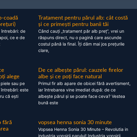
ap-coadă
Tratament pentru părul alb: cât costă
prețuri)
și ce primești pentru banii tăi
 întrebări: de
Când cauți „tratament păr alb preț”, vrei un
apoi, ce e de
răspuns direct, nu o pagină care ascunde
t
costul până la final. Îți dăm mai jos prețurile
clare,
ce
De ce albește părul: cauzele firelor
oți alege
albe și ce poți face natural
 piele sau pe
Primul fir alb apare de obicei fără avertisment,
 întrebări: este
iar întrebarea vine imediat după: de ce
ru că ești
albește părul și se poate face ceva? Vestea
bună este
 fără
vopsea henna sonia 30 minute
area
Vopsea Henna Sonia 30 Minute – Revolutia in
industria vopsirii parului! Industria vopsirii