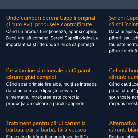
Unde cumperi Sereni Capelli original
Sereni Cape
și cum eviți produsele contrafăcute
să știi înai
Când un produs funcționează, apar și copiile.
Dacă ai ajuns 
Dacă vrei să comanzi Sereni Capelli original, e
păreri” sau „c
important să știi de unde îl iei ca să primești
tău este normal
părului e plină
Ce vitamine și minerale ajută părul
Cel mai bun
cărunt: ghid complet
cărunt: cum 
Când apar primele fire albe, mulți se întreabă
Când cauți „ce
dacă nu cumva le lipsește ceva din
părul cărunt”,
alimentație. Întrebarea este corectă:
spun toate acel
producția de culoare a părului depinde
răspuns onest
Tratament pentru părul cărunt la
Alternativă
bărbați: păr și barbă, fără vopsea
cărunt: blâ
Firele albe la bărbați apar adesea întâi în
Poate ai obosi