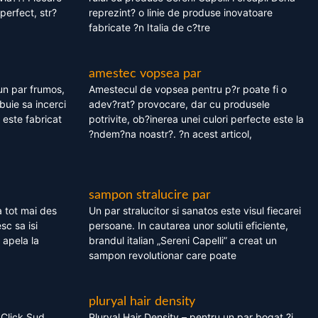
perfect, str?
reprezint? o linie de produse inovatoare
fabricate ?n Italia de c?tre
amestec vopsea par
un par frumos,
Amestecul de vopsea pentru p?r poate fi o
ebuie sa incerci
adev?rat? provocare, dar cu produsele
este fabricat
potrivite, ob?inerea unei culori perfecte este la
?ndem?na noastr?. ?n acest articol,
sampon stralucire par
 tot mai des
Un par stralucitor si sanatos este visul fiecarei
sc sa isi
persoane. In cautarea unor solutii eficiente,
 apela la
brandul italian „Sereni Capelli” a creat un
sampon revolutionar care poate
pluryal hair density
 Click Sud
Pluryal Hair Density – pentru un par bogat ?i