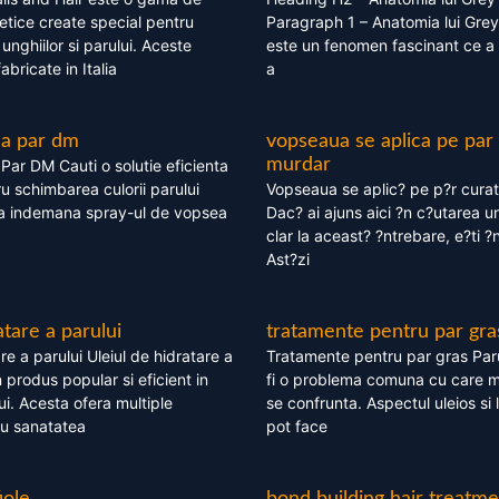
tice create special pentru
Paragraph 1 – Anatomia lui Grey
i, unghiilor si parului. Aceste
este un fenomen fascinant ce a 
bricate in Italia
a
ea par dm
vopseaua se aplica pe par
murdar
ar DM Cauti o solutie eficienta
ru schimbarea culorii parului
Vopseaua se aplic? pe p?r cura
la indemana spray-ul de vopsea
Dac? ai ajuns aici ?n c?utarea u
clar la aceast? ?ntrebare, e?ti ?n
Ast?zi
atare a parului
tratamente pentru par gra
re a parului Uleiul de hidratare a
Tratamente pentru par gras Par
 produs popular si eficient in
fi o problema comuna cu care 
lui. Acesta ofera multiple
se confrunta. Aspectul uleios si
ru sanatatea
pot face