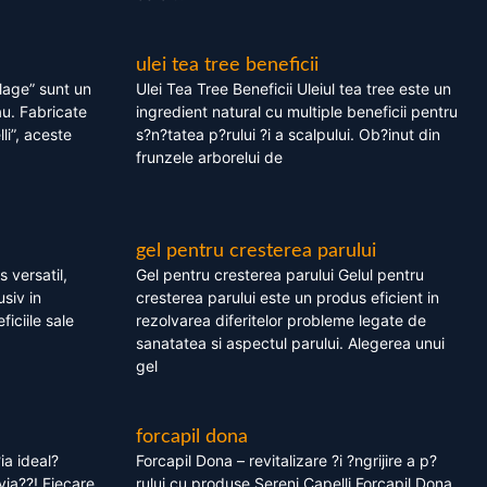
ulei tea tree beneficii
olage” sunt un
Ulei Tea Tree Beneficii Uleiul tea tree este un
au. Fabricate
ingredient natural cu multiple beneficii pentru
li”, aceste
s?n?tatea p?rului ?i a scalpului. Ob?inut din
frunzele arborelui de
gel pentru cresterea parului
 versatil,
Gel pentru cresterea parului Gelul pentru
usiv in
cresterea parului este un produs eficient in
ficiile sale
rezolvarea diferitelor probleme legate de
sanatatea si aspectul parului. Alegerea unui
gel
forcapil dona
ia ideal?
Forcapil Dona – revitalizare ?i ?ngrijire a p?
via??! Fiecare
rului cu produse Sereni Capelli Forcapil Dona