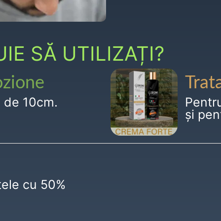
E SĂ UTILIZAȚI?
ozione
Trat
g de 10cm.
Pentr
și pen
ctele cu 50%