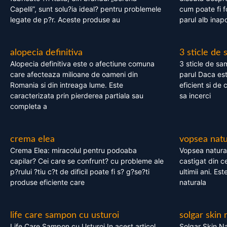
Capelli”, sunt solu?ia ideal? pentru problemele
cum poate fi f
legate de p?r. Aceste produse au
parul alb inapo
alopecia definitiva
3 sticle de
Alopecia definitiva este o afectiune comuna
3 sticle de sa
care afecteaza milioane de oameni din
parul Daca est
Romania si din intreaga lume. Este
eficient si de 
caracterizata prin pierderea partiala sau
sa incerci
completa a
crema elea
vopsea natu
Crema Elea: miracolul pentru podoaba
Vopsea natura
capilar? Cei care se confrunt? cu probleme ale
castigat din c
p?rului ?tiu c?t de dificil poate fi s? g?se?ti
ultimii ani. Es
produse eficiente care
naturala
life care sampon cu usturoi
solgar skin 
Life Care Sampon cu Usturoi In acest articol,
Solgar Skin Na