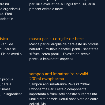
are nu
parului a evoluat de-a lungul timpului, iar in
asă organismul
prezent exista o mare
lă. Fără
bricat în
isica
masca par cu drojdie de bere
 Parul de
Masca par cu drojdie de bere este un produs
cu care se
natural cu multiple beneficii pentru sanatatea
. Fie ca aveti o
si frumusetea parului. Folosita de secole
pentru a imbunatati aspectul
sampon anti imbatranire revalid
200ml ewopharma
un produs
, care a
Sampon anti imbatranire Revalid 200ml
? lumea.
Ewopharma Parul este o componenta
 un ingredient
importanta a frumusetii noastre si reprezinta
unul dintre primele lucruri observate de catre
ceilalti. Din