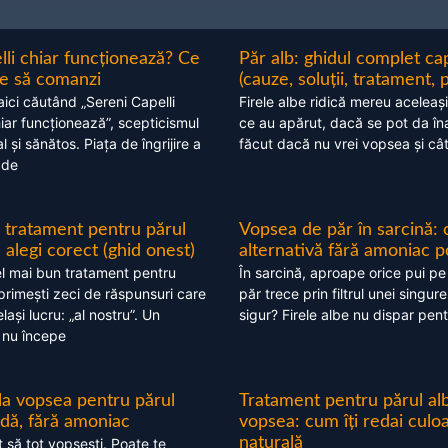
lli chiar funcționează? Ce
Păr alb: ghidul complet c
nte să comanzi
(cauze, soluții, tratament, 
aici căutând „Sereni Capelli
Firele albe ridică mereu aceleași
hiar funcționează”, scepticismul
ce au apărut, dacă se pot da în
 și sănătos. Piața de îngrijire a
făcut dacă nu vrei vopsea și câ
 de
 tratament pentru părul
Vopsea de păr în sarcină: 
alegi corect (ghid onest)
alternativă fără amoniac p
l mai bun tratament pentru
În sarcină, aproape orice pui pe
 primești zeci de răspunsuri care
păr trece prin filtrul unei singure
ași lucru: „al nostru”. Un
sigur? Firele albe nu dispar pent
 nu începe
 la vopsea pentru părul
Tratament pentru părul alb
ndă, fără amoniac
vopsea: cum îți redai culo
naturală
t să tot vopsești. Poate te