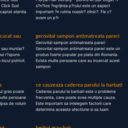
 Click Sud
s?n?tos ?ngrijirea p?rului este un aspect
captat atentia
important ?n rutina noastr? zilnic?. Fie c?
avem un p?r
 curat sau
gerovital sampon antimatreata pareri
Gerovital sampon antimatreata pareri
t sau murdar?
Gerovital sampon antimatreata pareri este un
nui r?spuns
produs foarte popular pe piata din Romania.
 locul potrivit.
Exista multe persoane care au incercat acest
sampon
s
ce cauzeaza caderea parului la barbati
ul gras poate
Caderea parului la barbati este o problema
multe persoane
frecventa, care poate avea multiple cauze.
 lipsa de volum
Este important sa intelegem factorii care
determina aceasta afectiune si sa luam