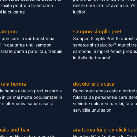
olosita pentru a transforma
dintre noi vis?m s? avem un p?r 
i la culoarea
lucitor
 sampon
sampon simplik pret
mpon care iti vor transforma
Sampon Simplik Pret Iti doresti 
i in cautarea unui sampon
sanatos si stralucitor? Atunci tr
calitate pentru parul tau, trebuie
samponul Simplik! Acest produs 
in Italia de brandul
rala henna
decolorare acasa
la henna este un produs care a
Decolorare acasa este o metoda
e in ce mai multa popularitate in
folosita de persoanele care dore
te o alternativa sanatoasa si
schimbe culoarea parului, fara a
serviciile unui salon
nails and hair
anatomia lui grey click sud
ils and Hair este o gama de
Heading H2 – Anatomia lui Grey