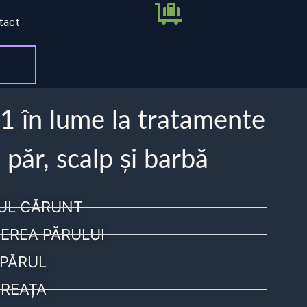
tact
 1 în lume la tratamente
 păr, scalp și barbă
UL CĂRUNT
EREA PĂRULUI
PĂRUL
REAȚA