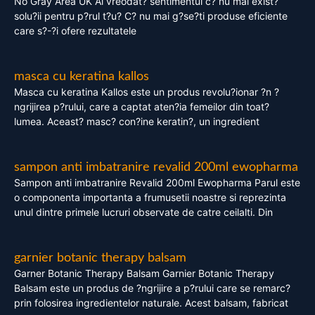
No Gray Area UK Ai vreodat? sentimentul c? nu mai exist?
solu?ii pentru p?rul t?u? C? nu mai g?se?ti produse eficiente
care s?-?i ofere rezultatele
masca cu keratina kallos
Masca cu keratina Kallos este un produs revolu?ionar ?n ?
ngrijirea p?rului, care a captat aten?ia femeilor din toat?
lumea. Aceast? masc? con?ine keratin?, un ingredient
sampon anti imbatranire revalid 200ml ewopharma
Sampon anti imbatranire Revalid 200ml Ewopharma Parul este
o componenta importanta a frumusetii noastre si reprezinta
unul dintre primele lucruri observate de catre ceilalti. Din
garnier botanic therapy balsam
Garner Botanic Therapy Balsam Garnier Botanic Therapy
Balsam este un produs de ?ngrijire a p?rului care se remarc?
prin folosirea ingredientelor naturale. Acest balsam, fabricat