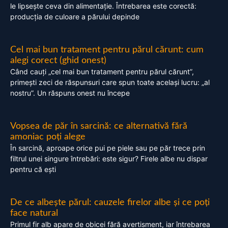
le lipsește ceva din alimentație. Întrebarea este corectă:
producția de culoare a părului depinde
Cel mai bun tratament pentru părul cărunt: cum
alegi corect (ghid onest)
Când cauți „cel mai bun tratament pentru părul cărunt”,
primești zeci de răspunsuri care spun toate același lucru: „al
nostru”. Un răspuns onest nu începe
Vopsea de păr în sarcină: ce alternativă fără
amoniac poți alege
În sarcină, aproape orice pui pe piele sau pe păr trece prin
filtrul unei singure întrebări: este sigur? Firele albe nu dispar
pentru că ești
De ce albește părul: cauzele firelor albe și ce poți
face natural
Primul fir alb apare de obicei fără avertisment, iar întrebarea