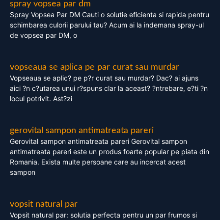
spray vopsea par dm
Spray Vopsea Par DM Cauti o solutie eficienta si rapida pentru
schimbarea culorii parului tau? Acum ai la indemana spray-ul
de vopsea par DM, o
vopseaua se aplica pe par curat sau murdar
Vopseaua se aplic? pe p?r curat sau murdar? Dac? ai ajuns
aici ?n c?utarea unui r?spuns clar la aceast? ?ntrebare, e?ti ?n
locul potrivit. Ast?zi
gerovital sampon antimatreata pareri
Gerovital sampon antimatreata pareri Gerovital sampon
antimatreata pareri este un produs foarte popular pe piata din
Romania. Exista multe persoane care au incercat acest
sampon
vopsit natural par
Vopsit natural par: solutia perfecta pentru un par frumos si