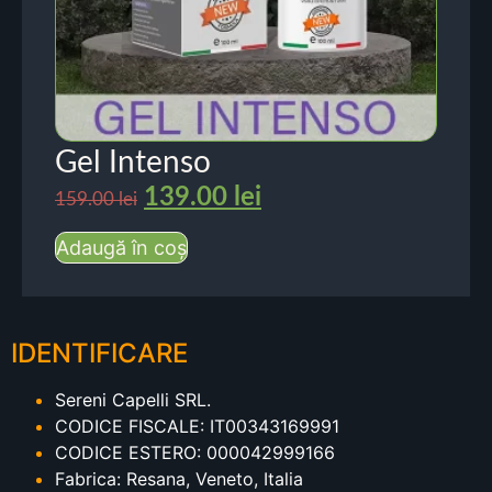
Gel Intenso
139.00
lei
159.00
lei
Adaugă în coș
IDENTIFICARE
Sereni Capelli SRL.
CODICE FISCALE: IT00343169991
CODICE ESTERO: 000042999166
Fabrica: Resana, Veneto, Italia