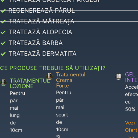
REGENEREAZĂ PĂRUL
TRATEAZĂ MĂTREAȚA
TRATEAZĂ ALOPECIA
TRATEAZĂ BARBA
TRATEAZĂ DERMATITA
CE PRODUSE TREBUIE SĂ UTILIZAȚI?
Tratamentul
GEL
Crema
INT
TRATAMENTUL
Forte
LOZIONE
Acce
Pentru
Pentru
efect
păr
păr
cu
mai
mai
50%
scurt
lung
de
de
Vezi
10cm
10cm
Ofert
Si
>>