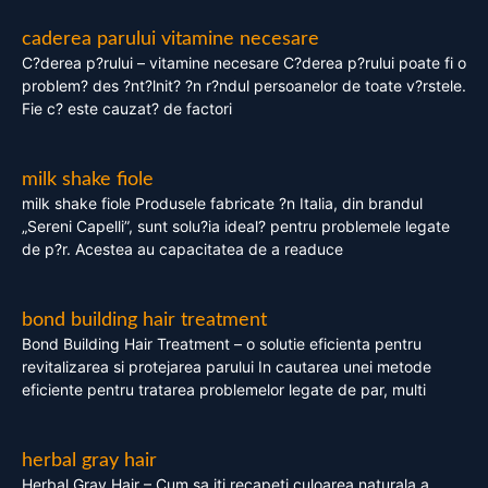
caderea parului vitamine necesare
C?derea p?rului – vitamine necesare C?derea p?rului poate fi o
problem? des ?nt?lnit? ?n r?ndul persoanelor de toate v?rstele.
Fie c? este cauzat? de factori
milk shake fiole
milk shake fiole Produsele fabricate ?n Italia, din brandul
„Sereni Capelli”, sunt solu?ia ideal? pentru problemele legate
de p?r. Acestea au capacitatea de a readuce
bond building hair treatment
Bond Building Hair Treatment – o solutie eficienta pentru
revitalizarea si protejarea parului In cautarea unei metode
eficiente pentru tratarea problemelor legate de par, multi
herbal gray hair
Herbal Gray Hair – Cum sa iti recapeti culoarea naturala a