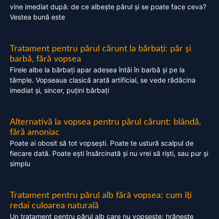
vine imediat după: de ce albește părul și se poate face ceva?
Vestea bună este
Tratament pentru părul cărunt la bărbați: păr și
barbă, fără vopsea
Firele albe la bărbați apar adesea întâi în barbă și pe la
tâmple. Vopseaua clasică arată artificial, se vede rădăcina
imediat și, sincer, puțini bărbați
Alternativă la vopsea pentru părul cărunt: blândă,
fără amoniac
Poate ai obosit să tot vopsești. Poate te ustură scalpul de
fiecare dată. Poate ești însărcinată și nu vrei să riști, sau pur și
simplu
Tratament pentru părul alb fără vopsea: cum îți
redai culoarea naturală
Un tratament pentru părul alb care nu vopsește: hrănește