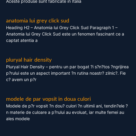
Aceste produse sunt fabricate in Italia
anatomia lui grey click sud
Heading H2 – Anatomia lui Grey Click Sud Paragraph 1 –
Anatomia lui Grey Click Sud este un fenomen fascinant ce a
captat atentia a
pluryal hair density
Pluryal Hair Density – pentru un par bogat ?i s?n?tos ?ngrijirea
p?rului este un aspect important ?n rutina noastr? zilnic?. Fie
c? avem un p?r
modele de par vopsit in doua culori
Modele de p?r vopsit ?n dou? culori ?n ultimii ani, tendin?ele ?
n materie de culoare a p?rului au evoluat, iar multe femei au
ales modele