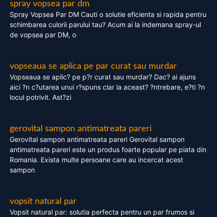
spray vopsea par dm
Spray Vopsea Par DM Cauti o solutie eficienta si rapida pentru
schimbarea culorii parului tau? Acum ai la indemana spray-ul
de vopsea par DM, o
vopseaua se aplica pe par curat sau murdar
Vopseaua se aplic? pe p?r curat sau murdar? Dac? ai ajuns
aici ?n c?utarea unui r?spuns clar la aceast? ?ntrebare, e?ti ?n
locul potrivit. Ast?zi
gerovital sampon antimatreata pareri
Gerovital sampon antimatreata pareri Gerovital sampon
antimatreata pareri este un produs foarte popular pe piata din
Romania. Exista multe persoane care au incercat acest
sampon
vopsit natural par
Vopsit natural par: solutia perfecta pentru un par frumos si