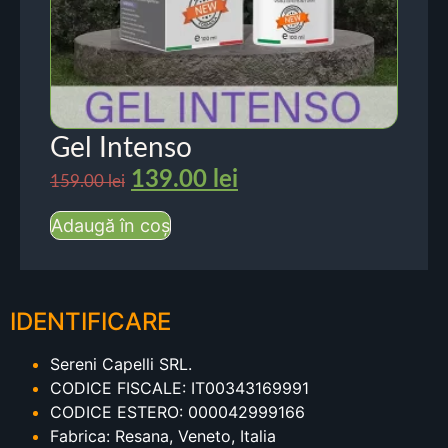
Gel Intenso
139.00
lei
159.00
lei
Adaugă în coș
IDENTIFICARE
Sereni Capelli SRL.
CODICE FISCALE: IT00343169991
CODICE ESTERO: 000042999166
Fabrica: Resana, Veneto, Italia