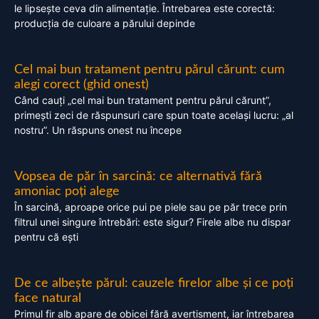
le lipsește ceva din alimentație. Întrebarea este corectă:
producția de culoare a părului depinde
Cel mai bun tratament pentru părul cărunt: cum
alegi corect (ghid onest)
Când cauți „cel mai bun tratament pentru părul cărunt”,
primești zeci de răspunsuri care spun toate același lucru: „al
nostru”. Un răspuns onest nu începe
Vopsea de păr în sarcină: ce alternativă fără
amoniac poți alege
În sarcină, aproape orice pui pe piele sau pe păr trece prin
filtrul unei singure întrebări: este sigur? Firele albe nu dispar
pentru că ești
De ce albește părul: cauzele firelor albe și ce poți
face natural
Primul fir alb apare de obicei fără avertisment, iar întrebarea