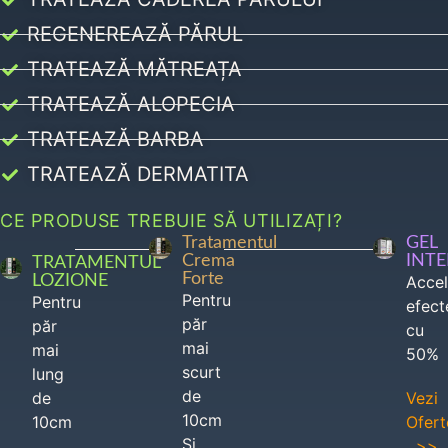
REGENEREAZĂ PĂRUL
TRATEAZĂ MĂTREAȚA
TRATEAZĂ ALOPECIA
TRATEAZĂ BARBA
TRATEAZĂ DERMATITA
CE PRODUSE TREBUIE SĂ UTILIZAȚI?
Tratamentul
GEL
Crema
INT
TRATAMENTUL
Forte
LOZIONE
Acce
Pentru
Pentru
efect
păr
păr
cu
mai
mai
50%
scurt
lung
de
de
Vezi
10cm
10cm
Ofert
Si
>>