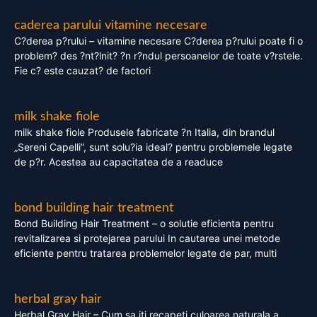
caderea parului vitamine necesare
C?derea p?rului – vitamine necesare C?derea p?rului poate fi o
problem? des ?nt?lnit? ?n r?ndul persoanelor de toate v?rstele.
Fie c? este cauzat? de factori
milk shake fiole
milk shake fiole Produsele fabricate ?n Italia, din brandul
„Sereni Capelli”, sunt solu?ia ideal? pentru problemele legate
de p?r. Acestea au capacitatea de a readuce
bond building hair treatment
Bond Building Hair Treatment – o solutie eficienta pentru
revitalizarea si protejarea parului In cautarea unei metode
eficiente pentru tratarea problemelor legate de par, multi
herbal gray hair
Herbal Gray Hair – Cum sa iti recapeti culoarea naturala a