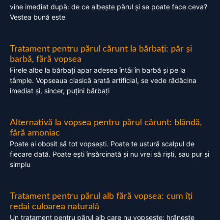
vine imediat după: de ce albește părul și se poate face ceva?
Vestea bună este
Tratament pentru părul cărunt la bărbați: păr și
barbă, fără vopsea
Firele albe la bărbați apar adesea întâi în barbă și pe la
tâmple. Vopseaua clasică arată artificial, se vede rădăcina
imediat și, sincer, puțini bărbați
Alternativă la vopsea pentru părul cărunt: blândă,
fără amoniac
Poate ai obosit să tot vopsești. Poate te ustură scalpul de
fiecare dată. Poate ești însărcinată și nu vrei să riști, sau pur și
simplu
Tratament pentru părul alb fără vopsea: cum îți
redai culoarea naturală
Un tratament pentru părul alb care nu vopsește: hrănește