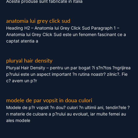
Aceste produse sunt fabricate in Italia
anatomia lui grey click sud
Heading H2 – Anatomia lui Grey Click Sud Paragraph 1 –
Anatomia lui Grey Click Sud este un fenomen fascinant ce a
captat atentia a
pluryal hair density
Pluryal Hair Density – pentru un par bogat ?i s?n?tos ?ngrijirea
p?rului este un aspect important ?n rutina noastr? zilnic?. Fie
c? avem un p?r
modele de par vopsit in doua culori
Modele de p?r vopsit ?n dou? culori ?n ultimii ani, tendin?ele ?
n materie de culoare a p?rului au evoluat, iar multe femei au
ales modele