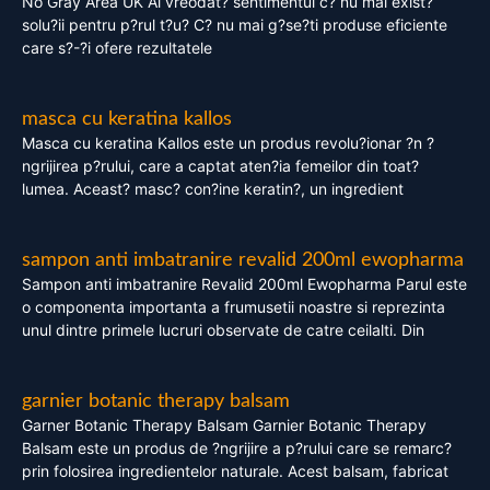
No Gray Area UK Ai vreodat? sentimentul c? nu mai exist?
solu?ii pentru p?rul t?u? C? nu mai g?se?ti produse eficiente
care s?-?i ofere rezultatele
masca cu keratina kallos
Masca cu keratina Kallos este un produs revolu?ionar ?n ?
ngrijirea p?rului, care a captat aten?ia femeilor din toat?
lumea. Aceast? masc? con?ine keratin?, un ingredient
sampon anti imbatranire revalid 200ml ewopharma
Sampon anti imbatranire Revalid 200ml Ewopharma Parul este
o componenta importanta a frumusetii noastre si reprezinta
unul dintre primele lucruri observate de catre ceilalti. Din
garnier botanic therapy balsam
Garner Botanic Therapy Balsam Garnier Botanic Therapy
Balsam este un produs de ?ngrijire a p?rului care se remarc?
prin folosirea ingredientelor naturale. Acest balsam, fabricat