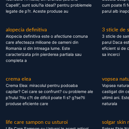
Capelli”, sunt solu?ia ideal? pentru problemele
cum poate fi f
legate de p?r. Aceste produse au
parul alb inapo
alopecia definitiva
3 sticle de
Alopecia definitiva este o afectiune comuna
3 sticle de sa
care afecteaza milioane de oameni din
parul Daca est
Romania si din intreaga lume. Este
eficient si de 
caracterizata prin pierderea partiala sau
sa incerci
completa a
crema elea
vopsea natu
Crema Elea: miracolul pentru podoaba
Vopsea natura
capilar? Cei care se confrunt? cu probleme ale
castigat din c
p?rului ?tiu c?t de dificil poate fi s? g?se?ti
ultimii ani. Es
produse eficiente care
naturala
life care sampon cu usturoi
solgar skin 
Life Care Sampon cu Usturoi In acest articol,
Solgar Skin Na