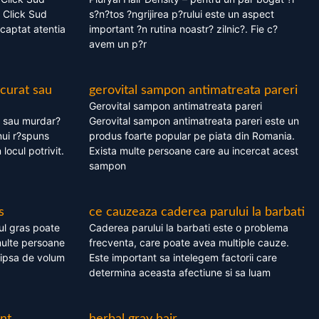
 Click Sud
s?n?tos ?ngrijirea p?rului este un aspect
captat atentia
important ?n rutina noastr? zilnic?. Fie c?
avem un p?r
 curat sau
gerovital sampon antimatreata pareri
Gerovital sampon antimatreata pareri
t sau murdar?
Gerovital sampon antimatreata pareri este un
nui r?spuns
produs foarte popular pe piata din Romania.
 locul potrivit.
Exista multe persoane care au incercat acest
sampon
s
ce cauzeaza caderea parului la barbati
ul gras poate
Caderea parului la barbati este o problema
multe persoane
frecventa, care poate avea multiple cauze.
 lipsa de volum
Este important sa intelegem factorii care
determina aceasta afectiune si sa luam