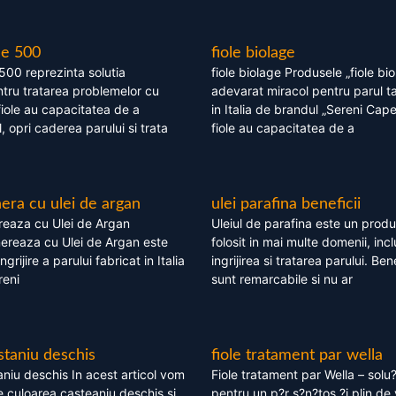
le 500
fiole biolage
 500 reprezinta solutia
fiole biolage Produsele „fiole bi
tru tratarea problemelor cu
adevarat miracol pentru parul t
fiole au capacitatea de a
in Italia de brandul „Sereni Capel
, opri caderea parului si trata
fiole au capacitatea de a
ra cu ulei de argan
ulei parafina beneficii
eaza cu Ulei de Argan
Uleiul de parafina este un produs
reaza cu Ulei de Argan este
folosit in mai multe domenii, incl
grijire a parului fabricat in Italia
ingrijirea si tratarea parului. Bene
reni
sunt remarcabile si nu ar
staniu deschis
fiole tratament par wella
niu deschis In acest articol vom
Fiole tratament par Wella – solu?
 culoarea casteaniu deschis si
pentru un p?r s?n?tos ?i plin de 