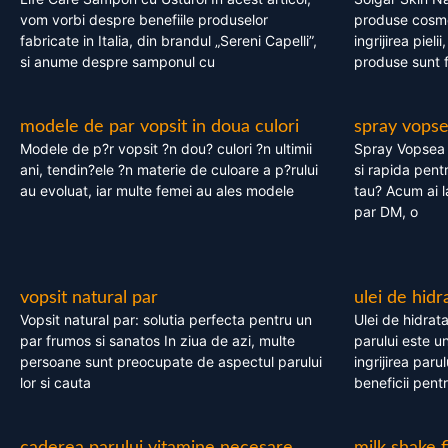
vom vorbi despre benefiile produselor
produse cosme
fabricate in Italia, din brandul „Sereni Capelli”,
ingrijirea pieli
si anume despre samponul cu
produse sunt fa
modele de par vopsit in doua culori
spray vops
Modele de p?r vopsit ?n dou? culori ?n ultimii
Spray Vopsea P
ani, tendin?ele ?n materie de culoare a p?rului
si rapida pent
au evoluat, iar multe femei au ales modele
tau? Acum ai 
par DM, o
vopsit natural par
ulei de hidr
Vopsit natural par: solutia perfecta pentru un
Ulei de hidrata
par frumos si sanatos In ziua de azi, multe
parului este un
persoane sunt preocupate de aspectul parului
ingrijirea paru
lor si cauta
beneficii pent