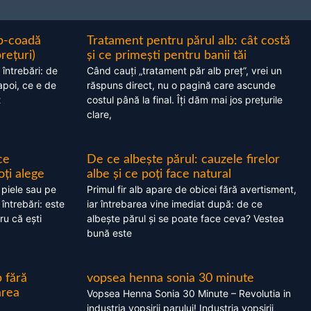
ap-coadă
Tratament pentru părul alb: cât costă
prețuri)
și ce primești pentru banii tăi
 întrebări: de
Când cauți „tratament păr alb preț”, vrei un
apoi, ce e de
răspuns direct, nu o pagină care ascunde
t
costul până la final. Îți dăm mai jos prețurile
clare,
ce
De ce albește părul: cauzele firelor
oți alege
albe și ce poți face natural
 piele sau pe
Primul fir alb apare de obicei fără avertisment,
 întrebări: este
iar întrebarea vine imediat după: de ce
ru că ești
albește părul și se poate face ceva? Vestea
bună este
 fără
vopsea henna sonia 30 minute
area
Vopsea Henna Sonia 30 Minute – Revolutia in
industria vopsirii parului! Industria vopsirii