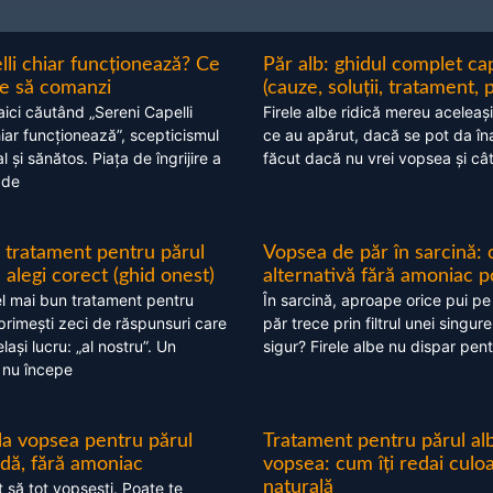
lli chiar funcționează? Ce
Păr alb: ghidul complet c
nte să comanzi
(cauze, soluții, tratament, 
aici căutând „Sereni Capelli
Firele albe ridică mereu aceleași
hiar funcționează”, scepticismul
ce au apărut, dacă se pot da în
 și sănătos. Piața de îngrijire a
făcut dacă nu vrei vopsea și câ
 de
 tratament pentru părul
Vopsea de păr în sarcină: 
alegi corect (ghid onest)
alternativă fără amoniac p
l mai bun tratament pentru
În sarcină, aproape orice pui pe
 primești zeci de răspunsuri care
păr trece prin filtrul unei singure
ași lucru: „al nostru”. Un
sigur? Firele albe nu dispar pent
 nu începe
 la vopsea pentru părul
Tratament pentru părul alb
ndă, fără amoniac
vopsea: cum îți redai culo
naturală
t să tot vopsești. Poate te