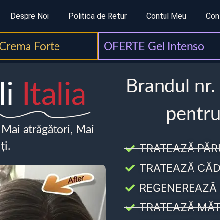
Despre Noi
Politica de Retur
Contul Meu
Con
Crema Forte
OFERTE Gel Intenso
Brandul nr.
li
Italia
pentru
, Mai atrăgători, Mai
ți.
TRATEAZĂ PĂR
TRATEAZĂ CĂD
REGENEREAZĂ 
TRATEAZĂ MĂT