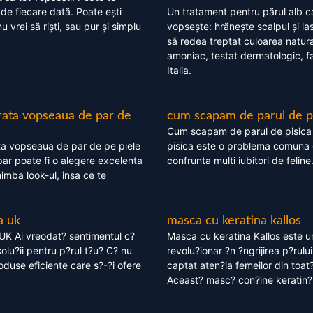
 de fiecare dată. Poate ești
Un tratament pentru părul alb c
nu vrei să riști, sau pur și simplu
vopsește: hrănește scalpul și l
să redea treptat culoarea natura
amoniac, testat dermatologic, fa
Italia.
rata vopseaua de par de
cum scapam de parul de p
Cum scapam de parul de pisica
ta vopseaua de par de pe piele
pisica este o problema comuna 
ar poate fi o alegere excelenta
confrunta multi iubitori de feline
himba look-ul, insa ce te
a uk
masca cu keratina kallos
UK Ai vreodat? sentimentul c?
Masca cu keratina Kallos este 
olu?ii pentru p?rul t?u? C? nu
revolu?ionar ?n ?ngrijirea p?rului
oduse eficiente care s?-?i ofere
captat aten?ia femeilor din toat
Aceast? masc? con?ine keratin?,