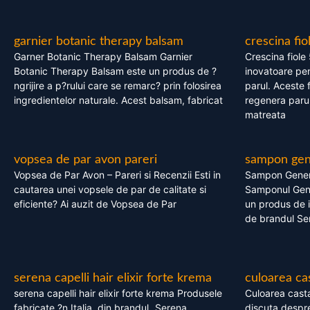
garnier botanic therapy balsam
crescina fio
Garner Botanic Therapy Balsam Garnier
Crescina fiole
Botanic Therapy Balsam este un produs de ?
inovatoare pen
ngrijire a p?rului care se remarc? prin folosirea
parul. Aceste 
ingredientelor naturale. Acest balsam, fabricat
regenera parul
matreata
vopsea de par avon pareri
sampon gene
Vopsea de Par Avon – Pareri si Recenzii Esti in
Sampon Gener
cautarea unei vopsele de par de calitate si
Samponul Gene
eficiente? Ai auzit de Vopsea de Par
un produs de in
de brandul Se
serena capelli hair elixir forte krema
culoarea ca
serena capelli hair elixir forte krema Produsele
Culoarea casta
fabricate ?n Italia, din brandul „Serena
discuta despre