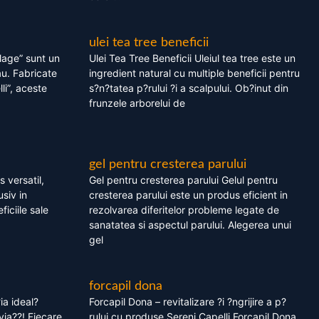
ulei tea tree beneficii
olage” sunt un
Ulei Tea Tree Beneficii Uleiul tea tree este un
au. Fabricate
ingredient natural cu multiple beneficii pentru
li”, aceste
s?n?tatea p?rului ?i a scalpului. Ob?inut din
frunzele arborelui de
gel pentru cresterea parului
 versatil,
Gel pentru cresterea parului Gelul pentru
usiv in
cresterea parului este un produs eficient in
ficiile sale
rezolvarea diferitelor probleme legate de
sanatatea si aspectul parului. Alegerea unui
gel
forcapil dona
ia ideal?
Forcapil Dona – revitalizare ?i ?ngrijire a p?
via??! Fiecare
rului cu produse Sereni Capelli Forcapil Dona