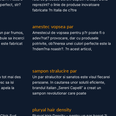
perfect, str?
reprezint? o linie de produse inovatoare
fabricate ?n Italia de c?tre
amestec vopsea par
un par frumos,
Amestecul de vopsea pentru p?r poate fi o
ebuie sa incerci
adev?rat? provocare, dar cu produsele
este fabricat
potrivite, ob?inerea unei culori perfecte este la
?ndem?na noastr?. ?n acest articol,
sampon stralucire par
 tot mai des
Un par stralucitor si sanatos este visul fiecarei
sc sa isi
persoane. In cautarea unor solutii eficiente,
 apela la
brandul italian „Sereni Capelli” a creat un
sampon revolutionar care poate
pluryal hair density
 Click Sud
Pluryal Hair Density – pentru un par bogat ?i