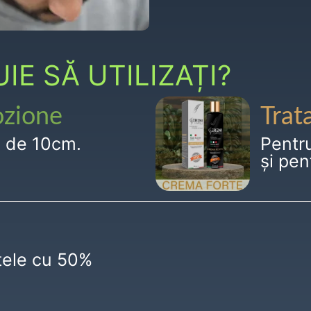
E SĂ UTILIZAȚI?
ozione
Trat
g de 10cm.
Pentr
și pen
ctele cu 50%