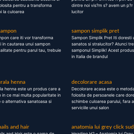
olosita pentru a transforma
dintre noi vis?m s? avem un p?r 
i la culoarea
lucitor
 sampon
sampon simplik pret
mpon care iti vor transforma
Sampon Simplik Pret Iti doresti 
i in cautarea unui sampon
sanatos si stralucitor? Atunci tr
calitate pentru parul tau, trebuie
samponul Simplik! Acest produs 
in Italia de brandul
rala henna
decolorare acasa
la henna este un produs care a
Decolorare acasa este o metoda
e in ce mai multa popularitate in
folosita de persoanele care dore
te o alternativa sanatoasa si
schimbe culoarea parului, fara a
serviciile unui salon
nails and hair
anatomia lui grey click sud
ils and Hair este o gama de
Heading H2 – Anatomia lui Grey