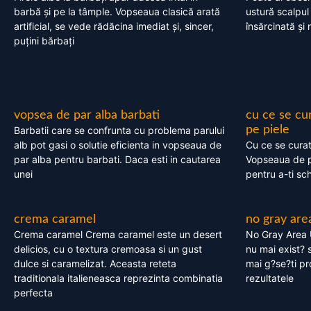
barbă și pe la tâmple. Vopseaua clasică arată
ustură scalpul
artificial, se vede rădăcina imediat și, sincer,
însărcinată și 
puțini bărbați
vopsea de par alba barbati
cu ce se cu
pe piele
Barbatii care se confrunta cu problema parului
alb pot gasi o solutie eficienta in vopseaua de
Cu ce se cura
par alba pentru barbati. Daca esti in cautarea
Vopseaua de p
unei
pentru a-ti sc
crema caramel
no gray are
Crema caramel Crema caramel este un desert
No Gray Area 
delicios, cu o textura cremoasa si un gust
nu mai exist? s
dulce si caramelizat. Aceasta reteta
mai g?se?ti pr
traditionala italieneasca reprezinta combinatia
rezultatele
perfecta