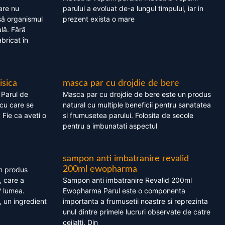
are nu
parului a evoluat de-a lungul timpului, iar in
asă organismul
prezent exista o mare
lă. Fără
bricat în
isica
masca par cu drojdie de bere
 Parul de
Masca par cu drojdie de bere este un produs
cu care se
natural cu multiple beneficii pentru sanatatea
. Fie ca aveti o
si frumusetea parului. Folosita de secole
pentru a imbunatati aspectul
sampon anti imbatranire revalid
200ml ewopharma
un produs
, care a
Sampon anti imbatranire Revalid 200ml
? lumea.
Ewopharma Parul este o componenta
 un ingredient
importanta a frumusetii noastre si reprezinta
unul dintre primele lucruri observate de catre
ceilalti. Din