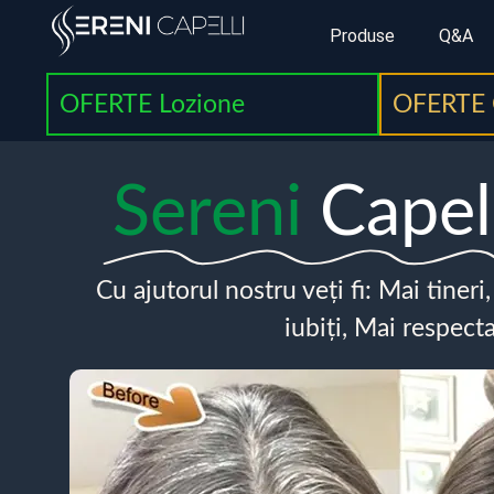
Produse
Q&A
OFERTE Lozione
OFERTE 
Sereni
Capel
Cu ajutorul nostru veți fi: Mai tineri
iubiți, Mai respecta