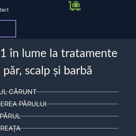
tact
 1 în lume la tratamente
 păr, scalp și barbă
UL CĂRUNT
EREA PĂRULUI
PĂRUL
REAȚA