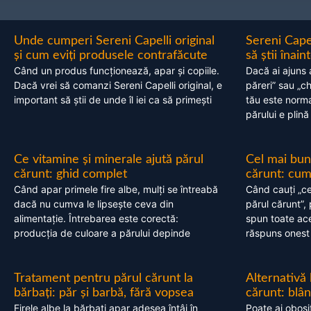
Unde cumperi Sereni Capelli original
Sereni Cape
și cum eviți produsele contrafăcute
să știi înai
Când un produs funcționează, apar și copiile.
Dacă ai ajuns 
Dacă vrei să comanzi Sereni Capelli original, e
păreri” sau „c
important să știi de unde îl iei ca să primești
tău este normal
părului e plină
Ce vitamine și minerale ajută părul
Cel mai bun
cărunt: ghid complet
cărunt: cum 
Când apar primele fire albe, mulți se întreabă
Când cauți „ce
dacă nu cumva le lipsește ceva din
părul cărunt”,
alimentație. Întrebarea este corectă:
spun toate acel
producția de culoare a părului depinde
răspuns onest
Tratament pentru părul cărunt la
Alternativă
bărbați: păr și barbă, fără vopsea
cărunt: blâ
Firele albe la bărbați apar adesea întâi în
Poate ai obosi