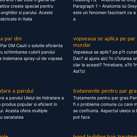
tice create special pentru
Paragraph 1 – Anatomia lui Grey
i, unghiilor si parului. Aceste
este un fenomen fascinant ce a 
bricate in Italia
a
ea par dm
vopseaua se aplica pe par
murdar
ar DM Cauti o solutie eficienta
ru schimbarea culorii parului
Vopseaua se aplic? pe p?r cura
la indemana spray-ul de vopsea
Dac? ai ajuns aici ?n c?utarea u
clar la aceast? ?ntrebare, e?ti ?n
Ast?zi
atare a parului
tratamente pentru par gra
re a parului Uleiul de hidratare a
Tratamente pentru par gras Par
 produs popular si eficient in
fi o problema comuna cu care 
lui. Acesta ofera multiple
se confrunta. Aspectul uleios si
ru sanatatea
pot face