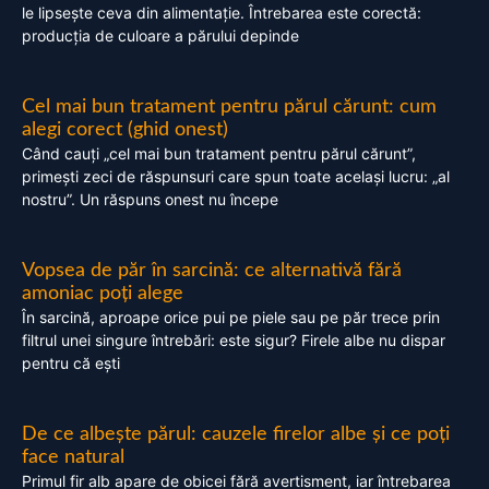
le lipsește ceva din alimentație. Întrebarea este corectă:
producția de culoare a părului depinde
Cel mai bun tratament pentru părul cărunt: cum
alegi corect (ghid onest)
Când cauți „cel mai bun tratament pentru părul cărunt”,
primești zeci de răspunsuri care spun toate același lucru: „al
nostru”. Un răspuns onest nu începe
Vopsea de păr în sarcină: ce alternativă fără
amoniac poți alege
În sarcină, aproape orice pui pe piele sau pe păr trece prin
filtrul unei singure întrebări: este sigur? Firele albe nu dispar
pentru că ești
De ce albește părul: cauzele firelor albe și ce poți
face natural
Primul fir alb apare de obicei fără avertisment, iar întrebarea