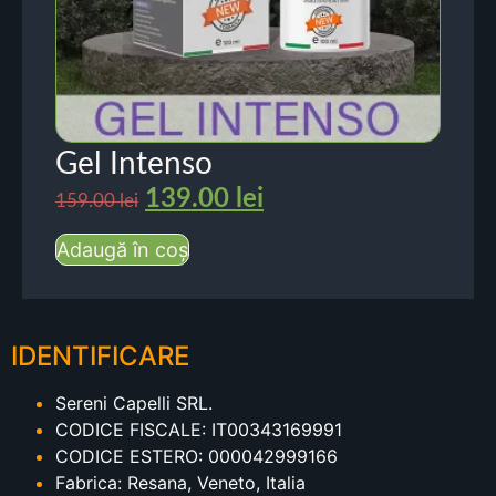
Gel Intenso
139.00
lei
159.00
lei
Adaugă în coș
IDENTIFICARE
Sereni Capelli SRL.
CODICE FISCALE: IT00343169991
CODICE ESTERO: 000042999166
Fabrica: Resana, Veneto, Italia