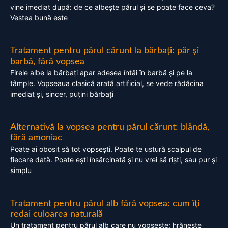
vine imediat după: de ce albește părul și se poate face ceva?
Vestea bună este
Tratament pentru părul cărunt la bărbați: păr și
barbă, fără vopsea
Firele albe la bărbați apar adesea întâi în barbă și pe la
tâmple. Vopseaua clasică arată artificial, se vede rădăcina
imediat și, sincer, puțini bărbați
Alternativă la vopsea pentru părul cărunt: blândă,
fără amoniac
Poate ai obosit să tot vopsești. Poate te ustură scalpul de
fiecare dată. Poate ești însărcinată și nu vrei să riști, sau pur și
simplu
Tratament pentru părul alb fără vopsea: cum îți
redai culoarea naturală
Un tratament pentru părul alb care nu vopsește: hrănește