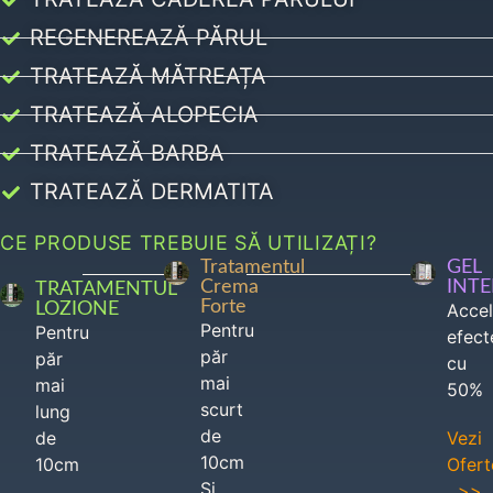
REGENEREAZĂ PĂRUL
TRATEAZĂ MĂTREAȚA
TRATEAZĂ ALOPECIA
TRATEAZĂ BARBA
TRATEAZĂ DERMATITA
CE PRODUSE TREBUIE SĂ UTILIZAȚI?
Tratamentul
GEL
Crema
INT
TRATAMENTUL
Forte
LOZIONE
Acce
Pentru
Pentru
efect
păr
păr
cu
mai
mai
50%
scurt
lung
de
de
Vezi
10cm
10cm
Ofert
Si
>>