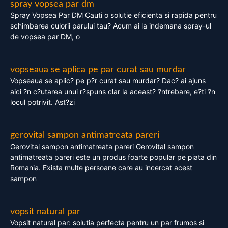
spray vopsea par dm
Spray Vopsea Par DM Cauti o solutie eficienta si rapida pentru
schimbarea culorii parului tau? Acum ai la indemana spray-ul
de vopsea par DM, o
vopseaua se aplica pe par curat sau murdar
Vopseaua se aplic? pe p?r curat sau murdar? Dac? ai ajuns
aici ?n c?utarea unui r?spuns clar la aceast? ?ntrebare, e?ti ?n
locul potrivit. Ast?zi
gerovital sampon antimatreata pareri
Gerovital sampon antimatreata pareri Gerovital sampon
antimatreata pareri este un produs foarte popular pe piata din
Romania. Exista multe persoane care au incercat acest
sampon
vopsit natural par
Vopsit natural par: solutia perfecta pentru un par frumos si