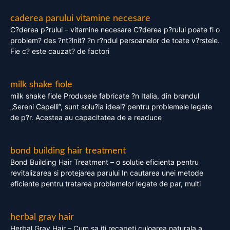
caderea parului vitamine necesare
C?derea p?rului – vitamine necesare C?derea p?rului poate fi o
problem? des ?nt?lnit? ?n r?ndul persoanelor de toate v?rstele.
Fie c? este cauzat? de factori
milk shake fiole
milk shake fiole Produsele fabricate ?n Italia, din brandul
„Sereni Capelli”, sunt solu?ia ideal? pentru problemele legate
de p?r. Acestea au capacitatea de a readuce
bond building hair treatment
Bond Building Hair Treatment – o solutie eficienta pentru
revitalizarea si protejarea parului In cautarea unei metode
eficiente pentru tratarea problemelor legate de par, multi
herbal gray hair
Herbal Gray Hair – Cum sa iti recapeti culoarea naturala a