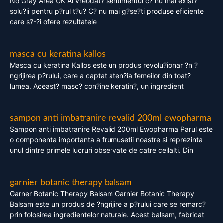
No Gray Area UK Ai vreodat? sentimentul c? nu mai exist?
solu?ii pentru p?rul t?u? C? nu mai g?se?ti produse eficiente
care s?-?i ofere rezultatele
masca cu keratina kallos
Masca cu keratina Kallos este un produs revolu?ionar ?n ?
ngrijirea p?rului, care a captat aten?ia femeilor din toat?
lumea. Aceast? masc? con?ine keratin?, un ingredient
sampon anti imbatranire revalid 200ml ewopharma
Sampon anti imbatranire Revalid 200ml Ewopharma Parul este
o componenta importanta a frumusetii noastre si reprezinta
unul dintre primele lucruri observate de catre ceilalti. Din
garnier botanic therapy balsam
Garner Botanic Therapy Balsam Garnier Botanic Therapy
Balsam este un produs de ?ngrijire a p?rului care se remarc?
prin folosirea ingredientelor naturale. Acest balsam, fabricat