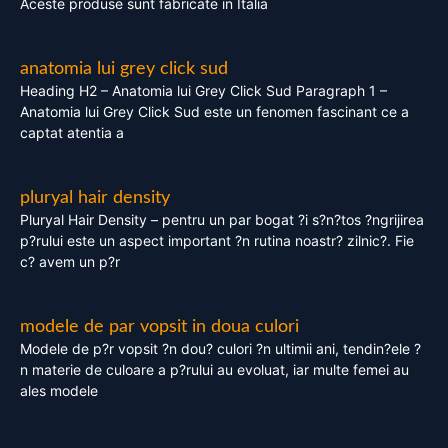
Aceste produse sunt fabricate in Italia
anatomia lui grey click sud
Heading H2 – Anatomia lui Grey Click Sud Paragraph 1 –
Anatomia lui Grey Click Sud este un fenomen fascinant ce a
captat atentia a
pluryal hair density
Pluryal Hair Density – pentru un par bogat ?i s?n?tos ?ngrijirea
p?rului este un aspect important ?n rutina noastr? zilnic?. Fie
c? avem un p?r
modele de par vopsit in doua culori
Modele de p?r vopsit ?n dou? culori ?n ultimii ani, tendin?ele ?
n materie de culoare a p?rului au evoluat, iar multe femei au
ales modele