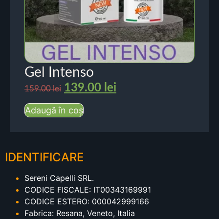
Gel Intenso
139.00
lei
159.00
lei
Adaugă în coș
IDENTIFICARE
Sereni Capelli SRL.
CODICE FISCALE: IT00343169991
CODICE ESTERO: 000042999166
Fabrica: Resana, Veneto, Italia