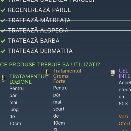
REGENEREAZĂ PĂRUL
TRATEAZĂ MĂTREAȚA
TRATEAZĂ ALOPECIA
TRATEAZĂ BARBA
TRATEAZĂ DERMATITA
CE PRODUSE TREBUIE SĂ UTILIZAȚI?
Tratamentul
GEL
Crema
INT
TRATAMENTUL
Forte
LOZIONE
Acce
Pentru
Pentru
efect
păr
păr
cu
mai
mai
50%
scurt
lung
de
de
Vezi
10cm
10cm
Ofert
Si
>>