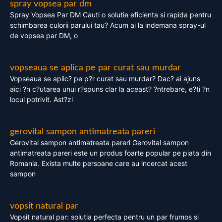
spray vopsea par dm
Spray Vopsea Par DM Cauti o solutie eficienta si rapida pentru
schimbarea culorii parului tau? Acum ai la indemana spray-ul
de vopsea par DM, o
vopseaua se aplica pe par curat sau murdar
Vopseaua se aplic? pe p?r curat sau murdar? Dac? ai ajuns
aici ?n c?utarea unui r?spuns clar la aceast? ?ntrebare, e?ti ?n
locul potrivit. Ast?zi
gerovital sampon antimatreata pareri
Gerovital sampon antimatreata pareri Gerovital sampon
antimatreata pareri este un produs foarte popular pe piata din
Romania. Exista multe persoane care au incercat acest
sampon
vopsit natural par
Vopsit natural par: solutia perfecta pentru un par frumos si