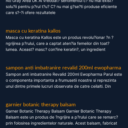
No Gray Area UK Ai vreodat? sentimentul c? nu mai exist?
solu?ii pentru p?rul t?u? C? nu mai g?se?ti produse eficiente
care s?-?i ofere rezultatele
masca cu keratina kallos
Masca cu keratina Kallos este un produs revolu?ionar ?n ?
ngrijirea p?rului, care a captat aten?ia femeilor din toat?
lumea. Aceast? masc? con?ine keratin?, un ingredient
sampon anti imbatranire revalid 200ml ewopharma
Sampon anti imbatranire Revalid 200ml Ewopharma Parul este
o componenta importanta a frumusetii noastre si reprezinta
unul dintre primele lucruri observate de catre ceilalti. Din
garnier botanic therapy balsam
Garner Botanic Therapy Balsam Garnier Botanic Therapy
Balsam este un produs de ?ngrijire a p?rului care se remarc?
prin folosirea ingredientelor naturale. Acest balsam, fabricat