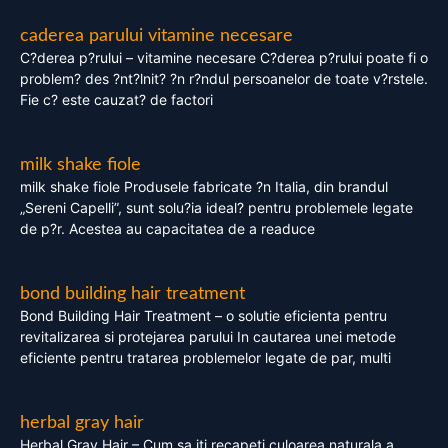
caderea parului vitamine necesare
C?derea p?rului – vitamine necesare C?derea p?rului poate fi o
problem? des ?nt?lnit? ?n r?ndul persoanelor de toate v?rstele.
Fie c? este cauzat? de factori
milk shake fiole
milk shake fiole Produsele fabricate ?n Italia, din brandul
„Sereni Capelli”, sunt solu?ia ideal? pentru problemele legate
de p?r. Acestea au capacitatea de a readuce
bond building hair treatment
Bond Building Hair Treatment – o solutie eficienta pentru
revitalizarea si protejarea parului In cautarea unei metode
eficiente pentru tratarea problemelor legate de par, multi
herbal gray hair
Herbal Gray Hair – Cum sa iti recapeti culoarea naturala a