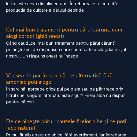
le lipsește ceva din alimentație. Întrebarea este corectă:
producția de culoare a părului depinde
Cel mai bun tratament pentru părul cărunt: cum
alegi corect (ghid onest)
Când cauți „cel mai bun tratament pentru părul cărunt”,
primești zeci de răspunsuri care spun toate același lucru: „al
nostru”. Un răspuns onest nu începe
Vopsea de păr în sarcină: ce alternativă fără
amoniac poți alege
În sarcină, aproape orice pui pe piele sau pe păr trece prin
filtrul unei singure întrebări: este sigur? Firele albe nu dispar
pentru că ești
De ce albește părul: cauzele firelor albe și ce poți
face natural
Primul fir alb apare de obicei fără avertisment, iar întrebarea