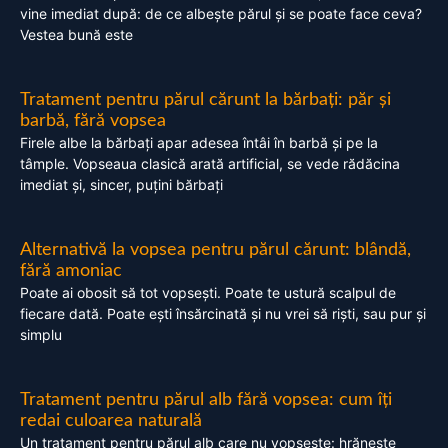
vine imediat după: de ce albește părul și se poate face ceva?
Vestea bună este
Tratament pentru părul cărunt la bărbați: păr și
barbă, fără vopsea
Firele albe la bărbați apar adesea întâi în barbă și pe la
tâmple. Vopseaua clasică arată artificial, se vede rădăcina
imediat și, sincer, puțini bărbați
Alternativă la vopsea pentru părul cărunt: blândă,
fără amoniac
Poate ai obosit să tot vopsești. Poate te ustură scalpul de
fiecare dată. Poate ești însărcinată și nu vrei să riști, sau pur și
simplu
Tratament pentru părul alb fără vopsea: cum îți
redai culoarea naturală
Un tratament pentru părul alb care nu vopsește: hrănește