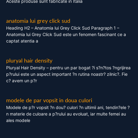
Aceste produse sunt fabricate in Italia
anatomia lui grey click sud
Heading H2 – Anatomia lui Grey Click Sud Paragraph 1 –
Anatomia lui Grey Click Sud este un fenomen fascinant ce a
captat atentia a
pluryal hair density
Pluryal Hair Density – pentru un par bogat ?i s?n?tos ?ngrijirea
p?rului este un aspect important ?n rutina noastr? zilnic?. Fie
c? avem un p?r
modele de par vopsit in doua culori
Modele de p?r vopsit ?n dou? culori ?n ultimii ani, tendin?ele ?
n materie de culoare a p?rului au evoluat, iar multe femei au
ales modele