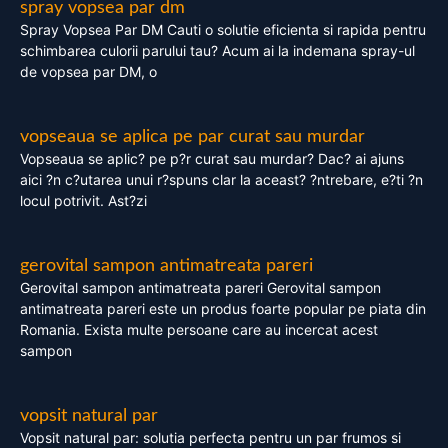
spray vopsea par dm
Spray Vopsea Par DM Cauti o solutie eficienta si rapida pentru
schimbarea culorii parului tau? Acum ai la indemana spray-ul
de vopsea par DM, o
vopseaua se aplica pe par curat sau murdar
Vopseaua se aplic? pe p?r curat sau murdar? Dac? ai ajuns
aici ?n c?utarea unui r?spuns clar la aceast? ?ntrebare, e?ti ?n
locul potrivit. Ast?zi
gerovital sampon antimatreata pareri
Gerovital sampon antimatreata pareri Gerovital sampon
antimatreata pareri este un produs foarte popular pe piata din
Romania. Exista multe persoane care au incercat acest
sampon
vopsit natural par
Vopsit natural par: solutia perfecta pentru un par frumos si