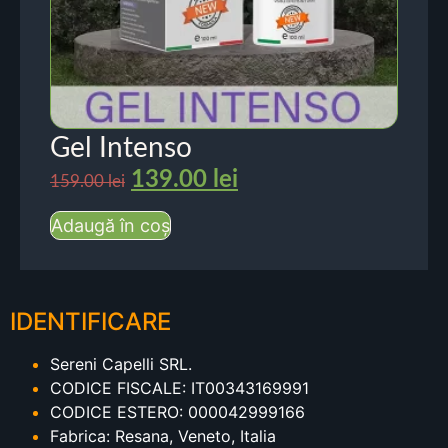
Gel Intenso
139.00
lei
159.00
lei
Adaugă în coș
IDENTIFICARE
Sereni Capelli SRL.
CODICE FISCALE: IT00343169991
CODICE ESTERO: 000042999166
Fabrica: Resana, Veneto, Italia