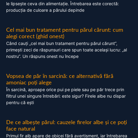
le lipsește ceva din alimentație. Întrebarea este corectă:
producția de culoare a părului depinde
Cel mai bun tratament pentru părul cărunt: cum
alegi corect (ghid onest)
Când cauți „cel mai bun tratament pentru părul cărunt”,
primești zeci de răspunsuri care spun toate același lucru: „al
nostru”. Un răspuns onest nu începe
Vopsea de păr în sarcină: ce alternativă fără
amoniac poți alege
În sarcină, aproape orice pui pe piele sau pe păr trece prin
filtrul unei singure întrebări: este sigur? Firele albe nu dispar
pentru că ești
De ce albește părul: cauzele firelor albe și ce poți
face natural
Primul fir alb apare de obicei fără avertisment, iar întrebarea