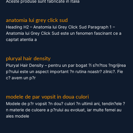
Aceste produse sunt fabricate in Italia
anatomia lui grey click sud
Heading H2 – Anatomia lui Grey Click Sud Paragraph 1 –
Anatomia lui Grey Click Sud este un fenomen fascinant ce a
captat atentia a
pluryal hair density
Pluryal Hair Density – pentru un par bogat ?i s?n?tos ?ngrijirea
p?rului este un aspect important ?n rutina noastr? zilnic?. Fie
c? avem un p?r
modele de par vopsit in doua culori
Modele de p?r vopsit ?n dou? culori ?n ultimii ani, tendin?ele ?
n materie de culoare a p?rului au evoluat, iar multe femei au
ales modele