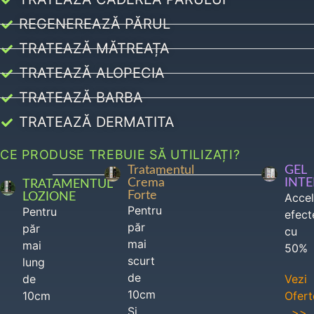
REGENEREAZĂ PĂRUL
TRATEAZĂ MĂTREAȚA
TRATEAZĂ ALOPECIA
TRATEAZĂ BARBA
TRATEAZĂ DERMATITA
CE PRODUSE TREBUIE SĂ UTILIZAȚI?
Tratamentul
GEL
Crema
INT
TRATAMENTUL
Forte
LOZIONE
Acce
Pentru
Pentru
efect
păr
păr
cu
mai
mai
50%
scurt
lung
de
de
Vezi
10cm
10cm
Ofert
Si
>>