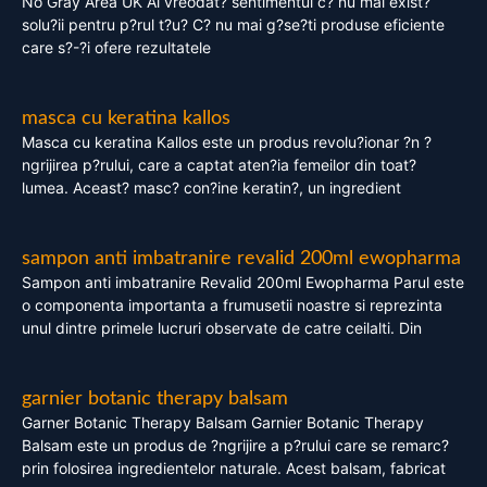
No Gray Area UK Ai vreodat? sentimentul c? nu mai exist?
solu?ii pentru p?rul t?u? C? nu mai g?se?ti produse eficiente
care s?-?i ofere rezultatele
masca cu keratina kallos
Masca cu keratina Kallos este un produs revolu?ionar ?n ?
ngrijirea p?rului, care a captat aten?ia femeilor din toat?
lumea. Aceast? masc? con?ine keratin?, un ingredient
sampon anti imbatranire revalid 200ml ewopharma
Sampon anti imbatranire Revalid 200ml Ewopharma Parul este
o componenta importanta a frumusetii noastre si reprezinta
unul dintre primele lucruri observate de catre ceilalti. Din
garnier botanic therapy balsam
Garner Botanic Therapy Balsam Garnier Botanic Therapy
Balsam este un produs de ?ngrijire a p?rului care se remarc?
prin folosirea ingredientelor naturale. Acest balsam, fabricat