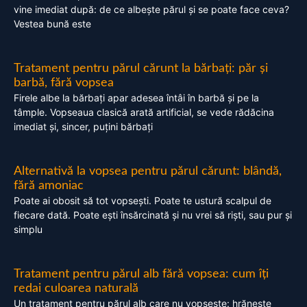
vine imediat după: de ce albește părul și se poate face ceva?
Vestea bună este
Tratament pentru părul cărunt la bărbați: păr și
barbă, fără vopsea
Firele albe la bărbați apar adesea întâi în barbă și pe la
tâmple. Vopseaua clasică arată artificial, se vede rădăcina
imediat și, sincer, puțini bărbați
Alternativă la vopsea pentru părul cărunt: blândă,
fără amoniac
Poate ai obosit să tot vopsești. Poate te ustură scalpul de
fiecare dată. Poate ești însărcinată și nu vrei să riști, sau pur și
simplu
Tratament pentru părul alb fără vopsea: cum îți
redai culoarea naturală
Un tratament pentru părul alb care nu vopsește: hrănește