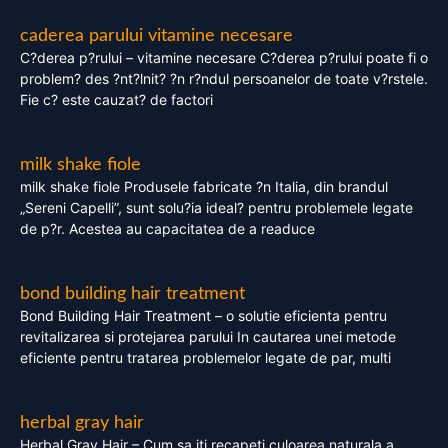
caderea parului vitamine necesare
C?derea p?rului – vitamine necesare C?derea p?rului poate fi o
problem? des ?nt?lnit? ?n r?ndul persoanelor de toate v?rstele.
Fie c? este cauzat? de factori
milk shake fiole
milk shake fiole Produsele fabricate ?n Italia, din brandul
„Sereni Capelli”, sunt solu?ia ideal? pentru problemele legate
de p?r. Acestea au capacitatea de a readuce
bond building hair treatment
Bond Building Hair Treatment – o solutie eficienta pentru
revitalizarea si protejarea parului In cautarea unei metode
eficiente pentru tratarea problemelor legate de par, multi
herbal gray hair
Herbal Gray Hair – Cum sa iti recapeti culoarea naturala a