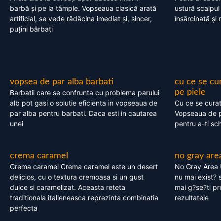
barbă și pe la tâmple. Vopseaua clasică arată
ustură scalpul
artificial, se vede rădăcina imediat și, sincer,
însărcinată și 
puțini bărbați
vopsea de par alba barbati
cu ce se cu
pe piele
Barbatii care se confrunta cu problema parului
alb pot gasi o solutie eficienta in vopseaua de
Cu ce se cura
par alba pentru barbati. Daca esti in cautarea
Vopseaua de p
unei
pentru a-ti sc
crema caramel
no gray are
Crema caramel Crema caramel este un desert
No Gray Area 
delicios, cu o textura cremoasa si un gust
nu mai exist? s
dulce si caramelizat. Aceasta reteta
mai g?se?ti pr
traditionala italieneasca reprezinta combinatia
rezultatele
perfecta