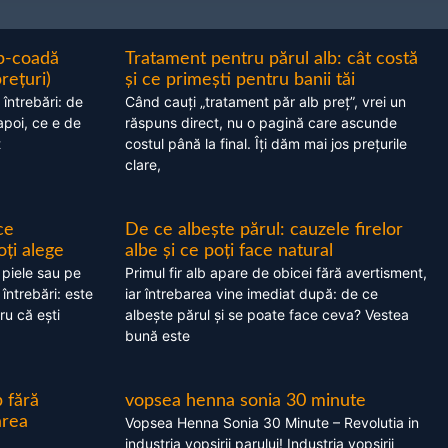
ap-coadă
Tratament pentru părul alb: cât costă
prețuri)
și ce primești pentru banii tăi
 întrebări: de
Când cauți „tratament păr alb preț”, vrei un
apoi, ce e de
răspuns direct, nu o pagină care ascunde
t
costul până la final. Îți dăm mai jos prețurile
clare,
ce
De ce albește părul: cauzele firelor
oți alege
albe și ce poți face natural
 piele sau pe
Primul fir alb apare de obicei fără avertisment,
 întrebări: este
iar întrebarea vine imediat după: de ce
ru că ești
albește părul și se poate face ceva? Vestea
bună este
 fără
vopsea henna sonia 30 minute
area
Vopsea Henna Sonia 30 Minute – Revolutia in
industria vopsirii parului! Industria vopsirii