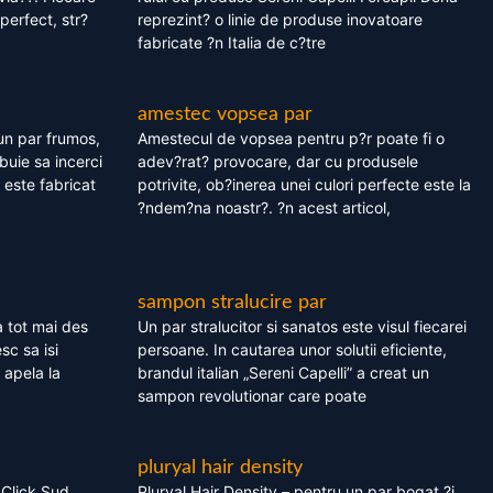
perfect, str?
reprezint? o linie de produse inovatoare
fabricate ?n Italia de c?tre
amestec vopsea par
un par frumos,
Amestecul de vopsea pentru p?r poate fi o
ebuie sa incerci
adev?rat? provocare, dar cu produsele
este fabricat
potrivite, ob?inerea unei culori perfecte este la
?ndem?na noastr?. ?n acest articol,
sampon stralucire par
 tot mai des
Un par stralucitor si sanatos este visul fiecarei
sc sa isi
persoane. In cautarea unor solutii eficiente,
 apela la
brandul italian „Sereni Capelli” a creat un
sampon revolutionar care poate
pluryal hair density
 Click Sud
Pluryal Hair Density – pentru un par bogat ?i