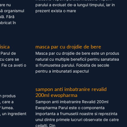
are nu
parului a evoluat de-a lungul timpului, iar in
asă organismul
prezent exista o mare
lă. Fără
bricat în
isica
masca par cu drojdie de bere
 Parul de
Masca par cu drojdie de bere este un produs
cu care se
natural cu multiple beneficii pentru sanatatea
. Fie ca aveti o
si frumusetea parului. Folosita de secole
pentru a imbunatati aspectul
sampon anti imbatranire revalid
200ml ewopharma
un produs
, care a
Sampon anti imbatranire Revalid 200ml
? lumea.
Ewopharma Parul este o componenta
 un ingredient
importanta a frumusetii noastre si reprezinta
unul dintre primele lucruri observate de catre
ceilalti. Din