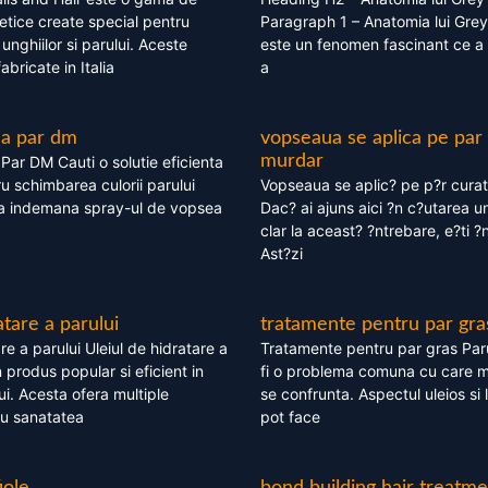
tice create special pentru
Paragraph 1 – Anatomia lui Grey
i, unghiilor si parului. Aceste
este un fenomen fascinant ce a 
bricate in Italia
a
ea par dm
vopseaua se aplica pe par
murdar
ar DM Cauti o solutie eficienta
ru schimbarea culorii parului
Vopseaua se aplic? pe p?r cura
la indemana spray-ul de vopsea
Dac? ai ajuns aici ?n c?utarea u
clar la aceast? ?ntrebare, e?ti ?n
Ast?zi
atare a parului
tratamente pentru par gra
re a parului Uleiul de hidratare a
Tratamente pentru par gras Par
 produs popular si eficient in
fi o problema comuna cu care 
lui. Acesta ofera multiple
se confrunta. Aspectul uleios si
ru sanatatea
pot face