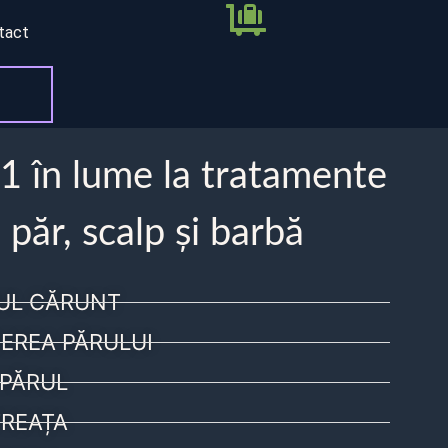
tact
 1 în lume la tratamente
 păr, scalp și barbă
UL CĂRUNT
EREA PĂRULUI
PĂRUL
REAȚA