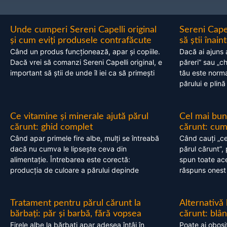
Unde cumperi Sereni Capelli original
Sereni Cape
și cum eviți produsele contrafăcute
să știi înai
Când un produs funcționează, apar și copiile.
Dacă ai ajuns 
Dacă vrei să comanzi Sereni Capelli original, e
păreri” sau „c
important să știi de unde îl iei ca să primești
tău este normal
părului e plină
Ce vitamine și minerale ajută părul
Cel mai bun
cărunt: ghid complet
cărunt: cum 
Când apar primele fire albe, mulți se întreabă
Când cauți „ce
dacă nu cumva le lipsește ceva din
părul cărunt”,
alimentație. Întrebarea este corectă:
spun toate acel
producția de culoare a părului depinde
răspuns onest
Tratament pentru părul cărunt la
Alternativă
bărbați: păr și barbă, fără vopsea
cărunt: blâ
Firele albe la bărbați apar adesea întâi în
Poate ai obosi