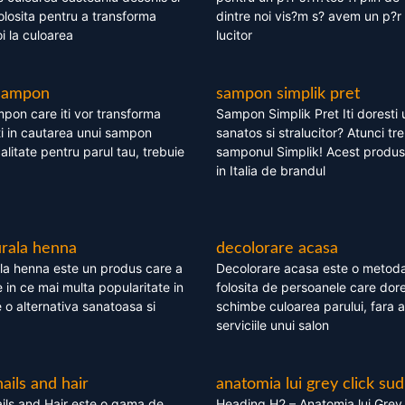
olosita pentru a transforma
dintre noi vis?m s? avem un p?r 
i la culoarea
lucitor
 sampon
sampon simplik pret
mpon care iti vor transforma
Sampon Simplik Pret Iti doresti 
i in cautarea unui sampon
sanatos si stralucitor? Atunci tr
calitate pentru parul tau, trebuie
samponul Simplik! Acest produs 
in Italia de brandul
rala henna
decolorare acasa
la henna este un produs care a
Decolorare acasa este o metoda
e in ce mai multa popularitate in
folosita de persoanele care dore
te o alternativa sanatoasa si
schimbe culoarea parului, fara a
serviciile unui salon
nails and hair
anatomia lui grey click sud
ils and Hair este o gama de
Heading H2 – Anatomia lui Grey