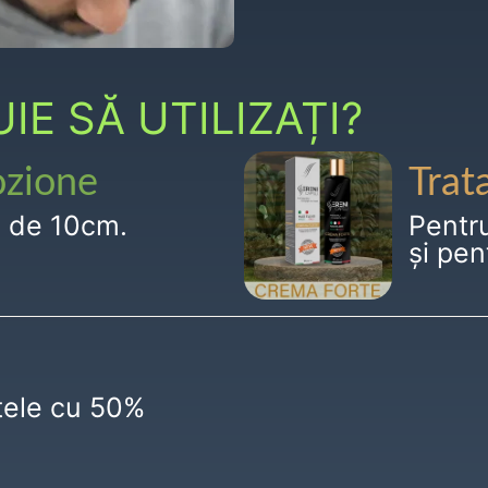
E SĂ UTILIZAȚI?
ozione
Trat
g de 10cm.
Pentr
și pen
ctele cu 50%