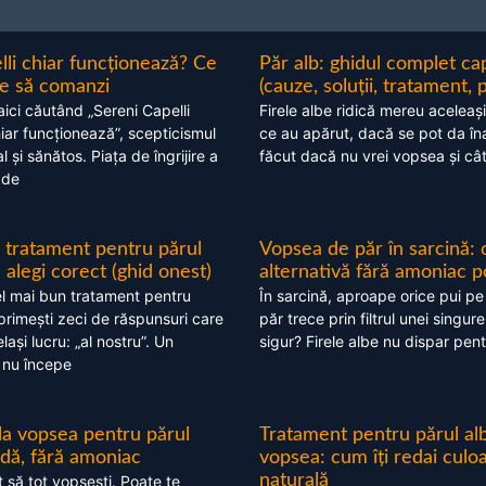
lli chiar funcționează? Ce
Păr alb: ghidul complet c
nte să comanzi
(cauze, soluții, tratament, 
aici căutând „Sereni Capelli
Firele albe ridică mereu aceleași
hiar funcționează”, scepticismul
ce au apărut, dacă se pot da în
 și sănătos. Piața de îngrijire a
făcut dacă nu vrei vopsea și câ
 de
 tratament pentru părul
Vopsea de păr în sarcină: 
alegi corect (ghid onest)
alternativă fără amoniac p
l mai bun tratament pentru
În sarcină, aproape orice pui pe
 primești zeci de răspunsuri care
păr trece prin filtrul unei singure
ași lucru: „al nostru”. Un
sigur? Firele albe nu dispar pent
 nu începe
 la vopsea pentru părul
Tratament pentru părul alb
ndă, fără amoniac
vopsea: cum îți redai culo
naturală
t să tot vopsești. Poate te