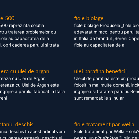
le 500
fiole biolage
 500 reprezinta solutia
fiole biolage Produsele „fiole bi
tru tratarea problemelor cu
adevarat miracol pentru parul t
fiole au capacitatea de a
in Italia de brandul „Sereni Capel
, opri caderea parului si trata
fiole au capacitatea de a
ra cu ulei de argan
ulei parafina beneficii
eaza cu Ulei de Argan
Uleiul de parafina este un produs
reaza cu Ulei de Argan este
folosit in mai multe domenii, incl
grijire a parului fabricat in Italia
ingrijirea si tratarea parului. Bene
reni
sunt remarcabile si nu ar
staniu deschis
fiole tratament par wella
niu deschis In acest articol vom
Fiole tratament par Wella – solu?
 culoarea casteaniu deschis si
pentru un p?r s?n?tos ?i plin de 