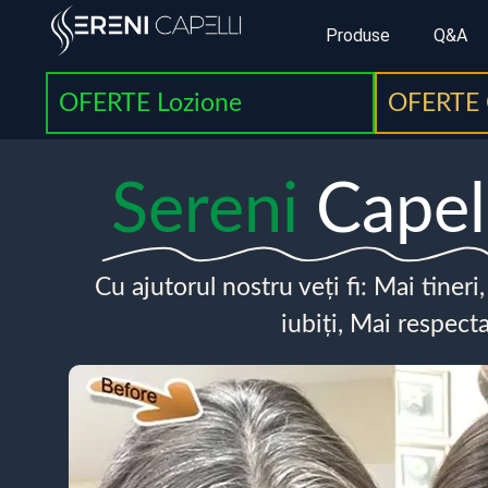
Produse
Q&A
OFERTE Lozione
OFERTE 
Sereni
Capel
Cu ajutorul nostru veți fi: Mai tineri
iubiți, Mai respecta