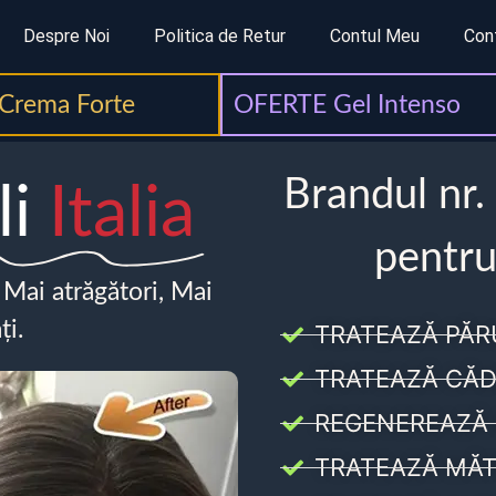
Despre Noi
Politica de Retur
Contul Meu
Con
Crema Forte
OFERTE Gel Intenso
Brandul nr.
li
Italia
pentru
, Mai atrăgători, Mai
ți.
TRATEAZĂ PĂR
TRATEAZĂ CĂD
REGENEREAZĂ 
TRATEAZĂ MĂT