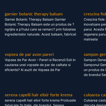
garnier botanic therapy balsam
crescina fio
Garner Botanic Therapy Balsam Garnier
Crescina fiole
Botanic Therapy Balsam este un produs de ?
inovatoare pen
ngrijire a p?rului care se remarc? prin folosirea
parul. Aceste 
ingredientelor naturale. Acest balsam, fabricat
regenera parul
matreata
vopsea de par avon pareri
sampon gene
Vopsea de Par Avon – Pareri si Recenzii Esti in
Sampon Gener
cautarea unei vopsele de par de calitate si
Samponul Gene
eficiente? Ai auzit de Vopsea de Par
un produs de in
de brandul Se
serena capelli hair elixir forte krema
culoarea ca
serena capelli hair elixir forte krema Produsele
Culoarea casta
fabricate ?n Italia, din brandul „Serena
discuta despre