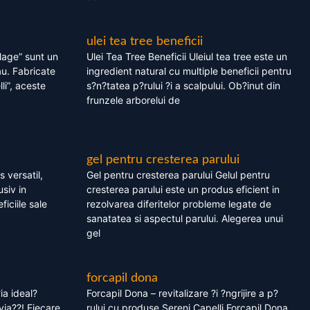
ulei tea tree beneficii
olage” sunt un
Ulei Tea Tree Beneficii Uleiul tea tree este un
au. Fabricate
ingredient natural cu multiple beneficii pentru
li”, aceste
s?n?tatea p?rului ?i a scalpului. Ob?inut din
frunzele arborelui de
gel pentru cresterea parului
 versatil,
Gel pentru cresterea parului Gelul pentru
usiv in
cresterea parului este un produs eficient in
ficiile sale
rezolvarea diferitelor probleme legate de
sanatatea si aspectul parului. Alegerea unui
gel
forcapil dona
ia ideal?
Forcapil Dona – revitalizare ?i ?ngrijire a p?
via??! Fiecare
rului cu produse Sereni Capelli Forcapil Dona