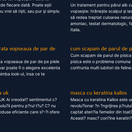
 de fiecare dată. Poate ești
Un tratament pentru părul alb c
nu vrei să riști, sau pur și simplu
vopsește: hrănește scalpul și l
să redea treptat culoarea natura
amoniac, testat dermatologic, fa
Italia.
rata vopseaua de par de
cum scapam de parul de p
Cum scapam de parul de pisica
ta vopseaua de par de pe piele
pisica este o problema comuna 
ar poate fi o alegere excelenta
confrunta multi iubitori de feline
himba look-ul, insa ce te
a uk
masca cu keratina kallos
UK Ai vreodat? sentimentul c?
Masca cu keratina Kallos este 
olu?ii pentru p?rul t?u? C? nu
revolu?ionar ?n ?ngrijirea p?rului
oduse eficiente care s?-?i ofere
captat aten?ia femeilor din toat
Aceast? masc? con?ine keratin?,