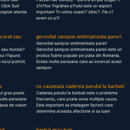
 Click Sud
s?n?tos ?ngrijirea p?rului este un aspect
captat atentia
important ?n rutina noastr? zilnic?. Fie c?
avem un p?r
 curat sau
gerovital sampon antimatreata pareri
Gerovital sampon antimatreata pareri
t sau murdar?
Gerovital sampon antimatreata pareri este un
nui r?spuns
produs foarte popular pe piata din Romania.
 locul potrivit.
Exista multe persoane care au incercat acest
sampon
s
ce cauzeaza caderea parului la barbati
ul gras poate
Caderea parului la barbati este o problema
multe persoane
frecventa, care poate avea multiple cauze.
 lipsa de volum
Este important sa intelegem factorii care
determina aceasta afectiune si sa luam