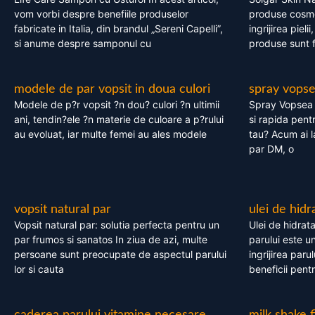
vom vorbi despre benefiile produselor
produse cosme
fabricate in Italia, din brandul „Sereni Capelli”,
ingrijirea pieli
si anume despre samponul cu
produse sunt fa
modele de par vopsit in doua culori
spray vops
Modele de p?r vopsit ?n dou? culori ?n ultimii
Spray Vopsea P
ani, tendin?ele ?n materie de culoare a p?rului
si rapida pent
au evoluat, iar multe femei au ales modele
tau? Acum ai 
par DM, o
vopsit natural par
ulei de hidr
Vopsit natural par: solutia perfecta pentru un
Ulei de hidrata
par frumos si sanatos In ziua de azi, multe
parului este un
persoane sunt preocupate de aspectul parului
ingrijirea paru
lor si cauta
beneficii pent