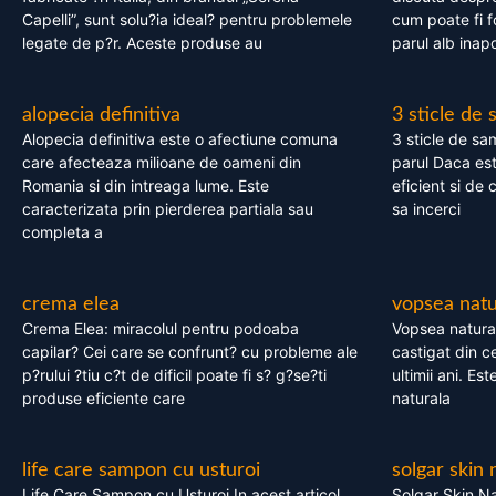
Capelli”, sunt solu?ia ideal? pentru problemele
cum poate fi f
legate de p?r. Aceste produse au
parul alb inapo
alopecia definitiva
3 sticle de
Alopecia definitiva este o afectiune comuna
3 sticle de sa
care afecteaza milioane de oameni din
parul Daca est
Romania si din intreaga lume. Este
eficient si de 
caracterizata prin pierderea partiala sau
sa incerci
completa a
crema elea
vopsea natu
Crema Elea: miracolul pentru podoaba
Vopsea natura
capilar? Cei care se confrunt? cu probleme ale
castigat din c
p?rului ?tiu c?t de dificil poate fi s? g?se?ti
ultimii ani. Es
produse eficiente care
naturala
life care sampon cu usturoi
solgar skin 
Life Care Sampon cu Usturoi In acest articol,
Solgar Skin Na