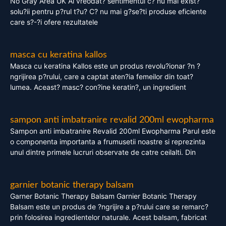
No Gray Area UK Ai vreodat? sentimentul c? nu mai exist?
solu?ii pentru p?rul t?u? C? nu mai g?se?ti produse eficiente
care s?-?i ofere rezultatele
masca cu keratina kallos
Masca cu keratina Kallos este un produs revolu?ionar ?n ?
ngrijirea p?rului, care a captat aten?ia femeilor din toat?
lumea. Aceast? masc? con?ine keratin?, un ingredient
sampon anti imbatranire revalid 200ml ewopharma
Sampon anti imbatranire Revalid 200ml Ewopharma Parul este
o componenta importanta a frumusetii noastre si reprezinta
unul dintre primele lucruri observate de catre ceilalti. Din
garnier botanic therapy balsam
Garner Botanic Therapy Balsam Garnier Botanic Therapy
Balsam este un produs de ?ngrijire a p?rului care se remarc?
prin folosirea ingredientelor naturale. Acest balsam, fabricat