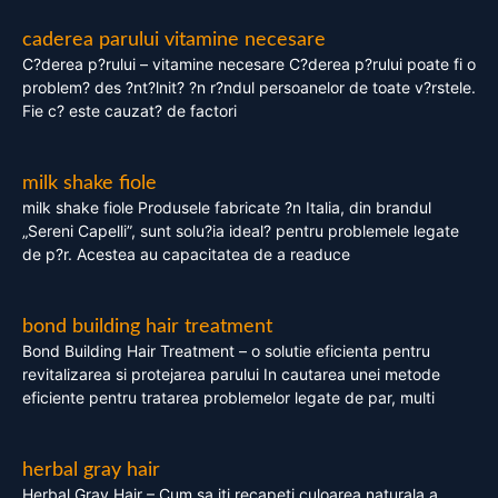
caderea parului vitamine necesare
C?derea p?rului – vitamine necesare C?derea p?rului poate fi o
problem? des ?nt?lnit? ?n r?ndul persoanelor de toate v?rstele.
Fie c? este cauzat? de factori
milk shake fiole
milk shake fiole Produsele fabricate ?n Italia, din brandul
„Sereni Capelli”, sunt solu?ia ideal? pentru problemele legate
de p?r. Acestea au capacitatea de a readuce
bond building hair treatment
Bond Building Hair Treatment – o solutie eficienta pentru
revitalizarea si protejarea parului In cautarea unei metode
eficiente pentru tratarea problemelor legate de par, multi
herbal gray hair
Herbal Gray Hair – Cum sa iti recapeti culoarea naturala a