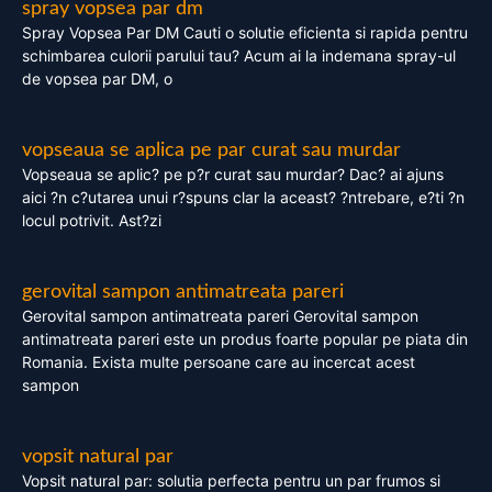
spray vopsea par dm
Spray Vopsea Par DM Cauti o solutie eficienta si rapida pentru
schimbarea culorii parului tau? Acum ai la indemana spray-ul
de vopsea par DM, o
vopseaua se aplica pe par curat sau murdar
Vopseaua se aplic? pe p?r curat sau murdar? Dac? ai ajuns
aici ?n c?utarea unui r?spuns clar la aceast? ?ntrebare, e?ti ?n
locul potrivit. Ast?zi
gerovital sampon antimatreata pareri
Gerovital sampon antimatreata pareri Gerovital sampon
antimatreata pareri este un produs foarte popular pe piata din
Romania. Exista multe persoane care au incercat acest
sampon
vopsit natural par
Vopsit natural par: solutia perfecta pentru un par frumos si