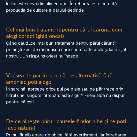
le lipsește ceva din alimentație. Întrebarea este corectă:
producția de culoare a părului depinde
Cel mai bun tratament pentru părul cărunt: cum
alegi corect (ghid onest)
Când cauți „cel mai bun tratament pentru părul cărunt”,
primești zeci de răspunsuri care spun toate același lucru: „al
nostru”. Un răspuns onest nu începe
Vopsea de păr în sarcină: ce alternativă fără
amoniac poți alege
În sarcină, aproape orice pui pe piele sau pe păr trece prin
filtrul unei singure întrebări: este sigur? Firele albe nu dispar
pentru că ești
De ce albește părul: cauzele firelor albe și ce poți
face natural
Primul fir alb apare de obicei fără avertisment, iar întrebarea