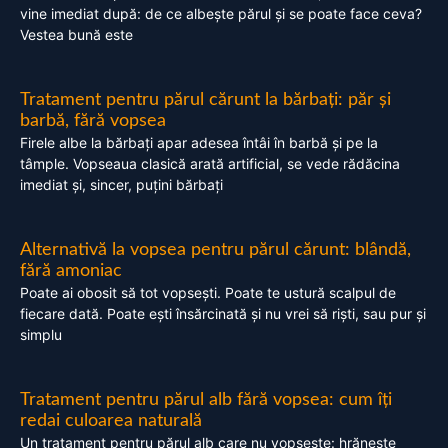
vine imediat după: de ce albește părul și se poate face ceva?
Vestea bună este
Tratament pentru părul cărunt la bărbați: păr și
barbă, fără vopsea
Firele albe la bărbați apar adesea întâi în barbă și pe la
tâmple. Vopseaua clasică arată artificial, se vede rădăcina
imediat și, sincer, puțini bărbați
Alternativă la vopsea pentru părul cărunt: blândă,
fără amoniac
Poate ai obosit să tot vopsești. Poate te ustură scalpul de
fiecare dată. Poate ești însărcinată și nu vrei să riști, sau pur și
simplu
Tratament pentru părul alb fără vopsea: cum îți
redai culoarea naturală
Un tratament pentru părul alb care nu vopsește: hrănește