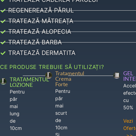
REGENEREAZĂ PĂRUL
TRATEAZĂ MĂTREAȚA
TRATEAZĂ ALOPECIA
TRATEAZĂ BARBA
TRATEAZĂ DERMATITA
CE PRODUSE TREBUIE SĂ UTILIZAȚI?
Tratamentul
GEL
Crema
INT
TRATAMENTUL
Forte
LOZIONE
Acce
Pentru
Pentru
efect
păr
păr
cu
mai
mai
50%
scurt
lung
de
de
Vezi
10cm
10cm
Ofert
Si
>>