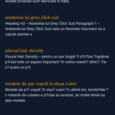
Aceste produse sunt fabricate in Italia
anatomia lui grey click sud
Heading H2 – Anatomia lui Grey Click Sud Paragraph 1 –
Anatomia lui Grey Click Sud este un fenomen fascinant ce a
captat atentia a
pluryal hair density
Pluryal Hair Density – pentru un par bogat ?i s?n?tos ?ngrijirea
p?rului este un aspect important ?n rutina noastr? zilnic?. Fie
c? avem un p?r
modele de par vopsit in doua culori
Modele de p?r vopsit ?n dou? culori ?n ultimii ani, tendin?ele ?
n materie de culoare a p?rului au evoluat, iar multe femei au
ales modele