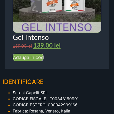
Gel Intenso
139.00
lei
159.00
lei
Adaugă în coș
IDENTIFICARE
Sereni Capelli SRL.
CODICE FISCALE: IT00343169991
CODICE ESTERO: 000042999166
Fabrica: Resana, Veneto, Italia