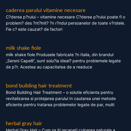
caderea parului vitamine necesare
C?derea p?rului – vitamine necesare C?derea p?rului poate fi o
problem? des ?nt?lnit? ?n r?ndul persoanelor de toate v?rstele.
Fie c? este cauzat? de factori
milk shake fiole
milk shake fiole Produsele fabricate ?n Italia, din brandul
„Sereni Capelli”, sunt solu?ia ideal? pentru problemele legate
de p?r. Acestea au capacitatea de a readuce
bond building hair treatment
Bond Building Hair Treatment – o solutie eficienta pentru
revitalizarea si protejarea parului In cautarea unei metode
eficiente pentru tratarea problemelor legate de par, multi
herbal gray hair
Herbal Gray Hair – Cum sa iti recapeti culoarea naturala a