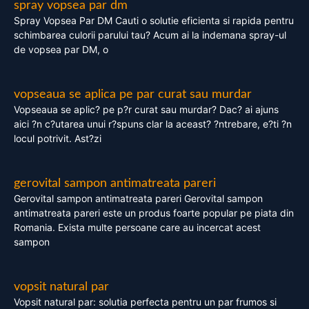
spray vopsea par dm
Spray Vopsea Par DM Cauti o solutie eficienta si rapida pentru
schimbarea culorii parului tau? Acum ai la indemana spray-ul
de vopsea par DM, o
vopseaua se aplica pe par curat sau murdar
Vopseaua se aplic? pe p?r curat sau murdar? Dac? ai ajuns
aici ?n c?utarea unui r?spuns clar la aceast? ?ntrebare, e?ti ?n
locul potrivit. Ast?zi
gerovital sampon antimatreata pareri
Gerovital sampon antimatreata pareri Gerovital sampon
antimatreata pareri este un produs foarte popular pe piata din
Romania. Exista multe persoane care au incercat acest
sampon
vopsit natural par
Vopsit natural par: solutia perfecta pentru un par frumos si