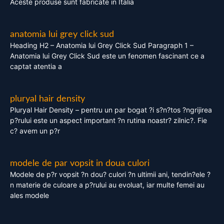
Aceste produse sunt fabricate in Italia
anatomia lui grey click sud
Heading H2 – Anatomia lui Grey Click Sud Paragraph 1 –
Anatomia lui Grey Click Sud este un fenomen fascinant ce a
captat atentia a
pluryal hair density
Pluryal Hair Density – pentru un par bogat ?i s?n?tos ?ngrijirea
p?rului este un aspect important ?n rutina noastr? zilnic?. Fie
c? avem un p?r
modele de par vopsit in doua culori
Modele de p?r vopsit ?n dou? culori ?n ultimii ani, tendin?ele ?
n materie de culoare a p?rului au evoluat, iar multe femei au
ales modele