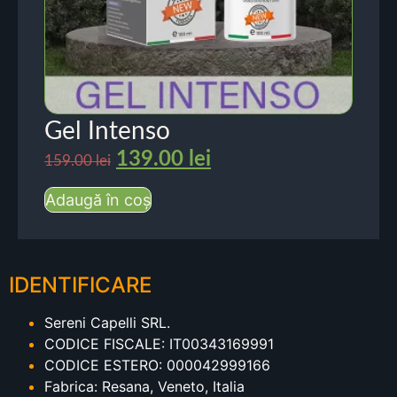
Gel Intenso
139.00
lei
159.00
lei
Adaugă în coș
IDENTIFICARE
Sereni Capelli SRL.
CODICE FISCALE: IT00343169991
CODICE ESTERO: 000042999166
Fabrica: Resana, Veneto, Italia