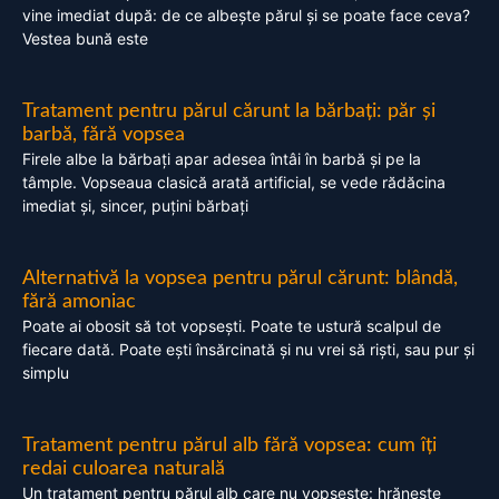
vine imediat după: de ce albește părul și se poate face ceva?
Vestea bună este
Tratament pentru părul cărunt la bărbați: păr și
barbă, fără vopsea
Firele albe la bărbați apar adesea întâi în barbă și pe la
tâmple. Vopseaua clasică arată artificial, se vede rădăcina
imediat și, sincer, puțini bărbați
Alternativă la vopsea pentru părul cărunt: blândă,
fără amoniac
Poate ai obosit să tot vopsești. Poate te ustură scalpul de
fiecare dată. Poate ești însărcinată și nu vrei să riști, sau pur și
simplu
Tratament pentru părul alb fără vopsea: cum îți
redai culoarea naturală
Un tratament pentru părul alb care nu vopsește: hrănește