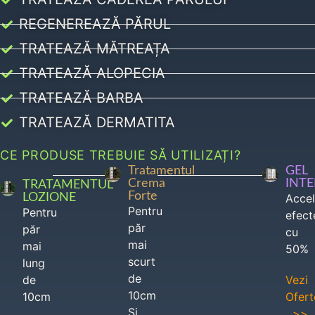
REGENEREAZĂ PĂRUL
TRATEAZĂ MĂTREAȚA
TRATEAZĂ ALOPECIA
TRATEAZĂ BARBA
TRATEAZĂ DERMATITA
CE PRODUSE TREBUIE SĂ UTILIZAȚI?
Tratamentul
GEL
Crema
INT
TRATAMENTUL
Forte
LOZIONE
Acce
Pentru
Pentru
efect
păr
păr
cu
mai
mai
50%
scurt
lung
de
de
Vezi
10cm
10cm
Ofert
Si
>>