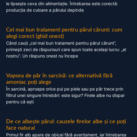
le lipsește ceva din alimentație. Întrebarea este corectă:
producția de culoare a părului depinde
Cel mai bun tratament pentru părul cărunt: cum
alegi corect (ghid onest)
Când cauți „cel mai bun tratament pentru părul cărunt”,
primești zeci de răspunsuri care spun toate același lucru: „al
nostru”. Un răspuns onest nu începe
Vopsea de păr în sarcină: ce alternativă fără
amoniac poți alege
În sarcină, aproape orice pui pe piele sau pe păr trece prin
filtrul unei singure întrebări: este sigur? Firele albe nu dispar
pentru că ești
De ce albește părul: cauzele firelor albe și ce poți
face natural
Primul fir alb apare de obicei fără avertisment, iar întrebarea