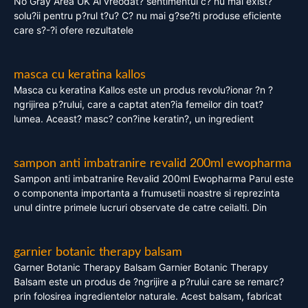
No Gray Area UK Ai vreodat? sentimentul c? nu mai exist?
solu?ii pentru p?rul t?u? C? nu mai g?se?ti produse eficiente
care s?-?i ofere rezultatele
masca cu keratina kallos
Masca cu keratina Kallos este un produs revolu?ionar ?n ?
ngrijirea p?rului, care a captat aten?ia femeilor din toat?
lumea. Aceast? masc? con?ine keratin?, un ingredient
sampon anti imbatranire revalid 200ml ewopharma
Sampon anti imbatranire Revalid 200ml Ewopharma Parul este
o componenta importanta a frumusetii noastre si reprezinta
unul dintre primele lucruri observate de catre ceilalti. Din
garnier botanic therapy balsam
Garner Botanic Therapy Balsam Garnier Botanic Therapy
Balsam este un produs de ?ngrijire a p?rului care se remarc?
prin folosirea ingredientelor naturale. Acest balsam, fabricat