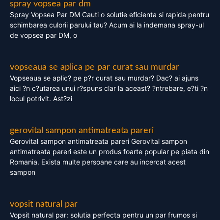
spray vopsea par dm
Spray Vopsea Par DM Cauti o solutie eficienta si rapida pentru
schimbarea culorii parului tau? Acum ai la indemana spray-ul
de vopsea par DM, o
vopseaua se aplica pe par curat sau murdar
Vopseaua se aplic? pe p?r curat sau murdar? Dac? ai ajuns
aici ?n c?utarea unui r?spuns clar la aceast? ?ntrebare, e?ti ?n
locul potrivit. Ast?zi
gerovital sampon antimatreata pareri
Gerovital sampon antimatreata pareri Gerovital sampon
antimatreata pareri este un produs foarte popular pe piata din
Romania. Exista multe persoane care au incercat acest
sampon
vopsit natural par
Vopsit natural par: solutia perfecta pentru un par frumos si