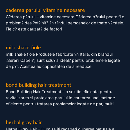
caderea parului vitamine necesare
C?derea p?rului – vitamine necesare C?derea p?rului poate fi o
problem? des ?nt?lnit? ?n r?ndul persoanelor de toate v?rstele.
Fie c? este cauzat? de factori
milk shake fiole
milk shake fiole Produsele fabricate ?n Italia, din brandul
„Sereni Capelli”, sunt solu?ia ideal? pentru problemele legate
de p?r. Acestea au capacitatea de a readuce
bond building hair treatment
Bond Building Hair Treatment – o solutie eficienta pentru
revitalizarea si protejarea parului In cautarea unei metode
eficiente pentru tratarea problemelor legate de par, multi
herbal gray hair
Herbal Gray Hair – Cum sa iti recapeti culoarea naturala a