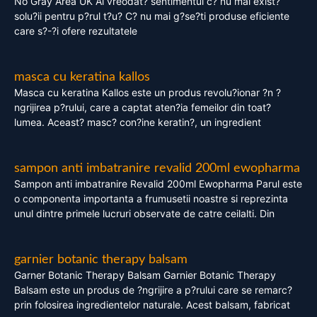
No Gray Area UK Ai vreodat? sentimentul c? nu mai exist?
solu?ii pentru p?rul t?u? C? nu mai g?se?ti produse eficiente
care s?-?i ofere rezultatele
masca cu keratina kallos
Masca cu keratina Kallos este un produs revolu?ionar ?n ?
ngrijirea p?rului, care a captat aten?ia femeilor din toat?
lumea. Aceast? masc? con?ine keratin?, un ingredient
sampon anti imbatranire revalid 200ml ewopharma
Sampon anti imbatranire Revalid 200ml Ewopharma Parul este
o componenta importanta a frumusetii noastre si reprezinta
unul dintre primele lucruri observate de catre ceilalti. Din
garnier botanic therapy balsam
Garner Botanic Therapy Balsam Garnier Botanic Therapy
Balsam este un produs de ?ngrijire a p?rului care se remarc?
prin folosirea ingredientelor naturale. Acest balsam, fabricat