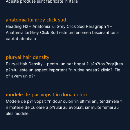
Aceste produse sunt fabricate in Italia
anatomia lui grey click sud
Heading H2 – Anatomia lui Grey Click Sud Paragraph 1 –
Anatomia lui Grey Click Sud este un fenomen fascinant ce a
captat atentia a
pluryal hair density
Pluryal Hair Density – pentru un par bogat ?i s?n?tos ?ngrijirea
p?rului este un aspect important ?n rutina noastr? zilnic?. Fie
c? avem un p?r
modele de par vopsit in doua culori
Modele de p?r vopsit ?n dou? culori ?n ultimii ani, tendin?ele ?
n materie de culoare a p?rului au evoluat, iar multe femei au
ales modele