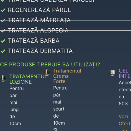
REGENEREAZĂ PĂRUL
TRATEAZĂ MĂTREAȚA
TRATEAZĂ ALOPECIA
TRATEAZĂ BARBA
TRATEAZĂ DERMATITA
CE PRODUSE TREBUIE SĂ UTILIZAȚI?
Tratamentul
GEL
Crema
INT
TRATAMENTUL
Forte
LOZIONE
Acce
Pentru
Pentru
efect
păr
păr
cu
mai
mai
50%
scurt
lung
de
de
Vezi
10cm
10cm
Ofert
Si
>>