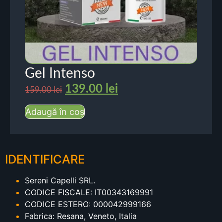
Gel Intenso
139.00
lei
159.00
lei
Adaugă în coș
IDENTIFICARE
Sereni Capelli SRL.
CODICE FISCALE: IT00343169991
CODICE ESTERO: 000042999166
Fabrica: Resana, Veneto, Italia