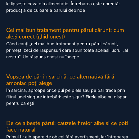
le lipsește ceva din alimentație. Întrebarea este corectă:
producția de culoare a părului depinde
Cel mai bun tratament pentru părul cărunt: cum
alegi corect (ghid onest)
Când cauți „cel mai bun tratament pentru părul cărunt”,
primești zeci de răspunsuri care spun toate același lucru: „al
nostru”. Un răspuns onest nu începe
Vopsea de păr în sarcină: ce alternativă fără
amoniac poți alege
În sarcină, aproape orice pui pe piele sau pe păr trece prin
filtrul unei singure întrebări: este sigur? Firele albe nu dispar
pentru că ești
De ce albește părul: cauzele firelor albe și ce poți
face natural
Primul fir alb apare de obicei fără avertisment, iar întrebarea