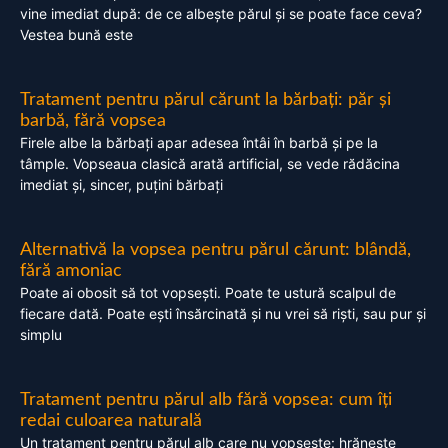
vine imediat după: de ce albește părul și se poate face ceva?
Vestea bună este
Tratament pentru părul cărunt la bărbați: păr și
barbă, fără vopsea
Firele albe la bărbați apar adesea întâi în barbă și pe la
tâmple. Vopseaua clasică arată artificial, se vede rădăcina
imediat și, sincer, puțini bărbați
Alternativă la vopsea pentru părul cărunt: blândă,
fără amoniac
Poate ai obosit să tot vopsești. Poate te ustură scalpul de
fiecare dată. Poate ești însărcinată și nu vrei să riști, sau pur și
simplu
Tratament pentru părul alb fără vopsea: cum îți
redai culoarea naturală
Un tratament pentru părul alb care nu vopsește: hrănește