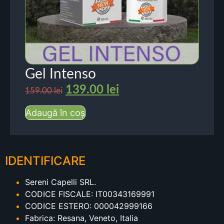
Gel Intenso
139.00
lei
159.00
lei
Adaugă în coș
IDENTIFICARE
Sereni Capelli SRL.
CODICE FISCALE: IT00343169991
CODICE ESTERO: 000042999166
Fabrica: Resana, Veneto, Italia