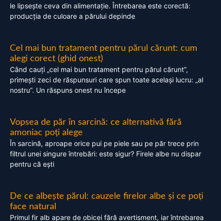
le lipsește ceva din alimentație. Întrebarea este corectă:
producția de culoare a părului depinde
Cel mai bun tratament pentru părul cărunt: cum
alegi corect (ghid onest)
Când cauți „cel mai bun tratament pentru părul cărunt”,
primești zeci de răspunsuri care spun toate același lucru: „al
nostru”. Un răspuns onest nu începe
Vopsea de păr în sarcină: ce alternativă fără
amoniac poți alege
În sarcină, aproape orice pui pe piele sau pe păr trece prin
filtrul unei singure întrebări: este sigur? Firele albe nu dispar
pentru că ești
De ce albește părul: cauzele firelor albe și ce poți
face natural
Primul fir alb apare de obicei fără avertisment, iar întrebarea