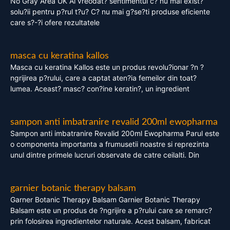
No Gray Area UK Ai vreodat? sentimentul c? nu mai exist?
solu?ii pentru p?rul t?u? C? nu mai g?se?ti produse eficiente
care s?-?i ofere rezultatele
masca cu keratina kallos
Masca cu keratina Kallos este un produs revolu?ionar ?n ?
ngrijirea p?rului, care a captat aten?ia femeilor din toat?
lumea. Aceast? masc? con?ine keratin?, un ingredient
sampon anti imbatranire revalid 200ml ewopharma
Sampon anti imbatranire Revalid 200ml Ewopharma Parul este
o componenta importanta a frumusetii noastre si reprezinta
unul dintre primele lucruri observate de catre ceilalti. Din
garnier botanic therapy balsam
Garner Botanic Therapy Balsam Garnier Botanic Therapy
Balsam este un produs de ?ngrijire a p?rului care se remarc?
prin folosirea ingredientelor naturale. Acest balsam, fabricat