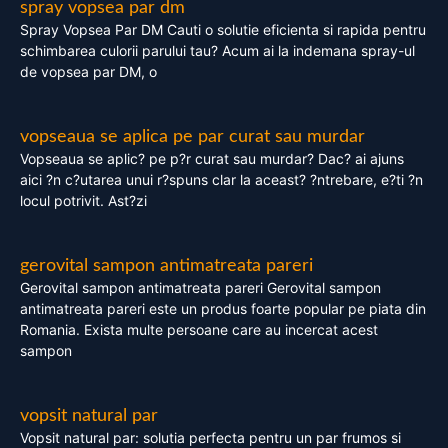
spray vopsea par dm
Spray Vopsea Par DM Cauti o solutie eficienta si rapida pentru
schimbarea culorii parului tau? Acum ai la indemana spray-ul
de vopsea par DM, o
vopseaua se aplica pe par curat sau murdar
Vopseaua se aplic? pe p?r curat sau murdar? Dac? ai ajuns
aici ?n c?utarea unui r?spuns clar la aceast? ?ntrebare, e?ti ?n
locul potrivit. Ast?zi
gerovital sampon antimatreata pareri
Gerovital sampon antimatreata pareri Gerovital sampon
antimatreata pareri este un produs foarte popular pe piata din
Romania. Exista multe persoane care au incercat acest
sampon
vopsit natural par
Vopsit natural par: solutia perfecta pentru un par frumos si