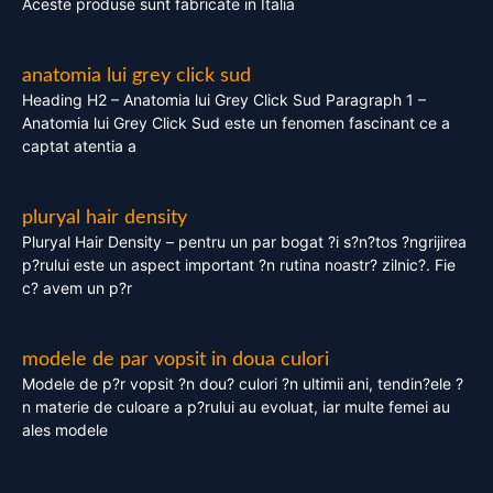
Aceste produse sunt fabricate in Italia
anatomia lui grey click sud
Heading H2 – Anatomia lui Grey Click Sud Paragraph 1 –
Anatomia lui Grey Click Sud este un fenomen fascinant ce a
captat atentia a
pluryal hair density
Pluryal Hair Density – pentru un par bogat ?i s?n?tos ?ngrijirea
p?rului este un aspect important ?n rutina noastr? zilnic?. Fie
c? avem un p?r
modele de par vopsit in doua culori
Modele de p?r vopsit ?n dou? culori ?n ultimii ani, tendin?ele ?
n materie de culoare a p?rului au evoluat, iar multe femei au
ales modele