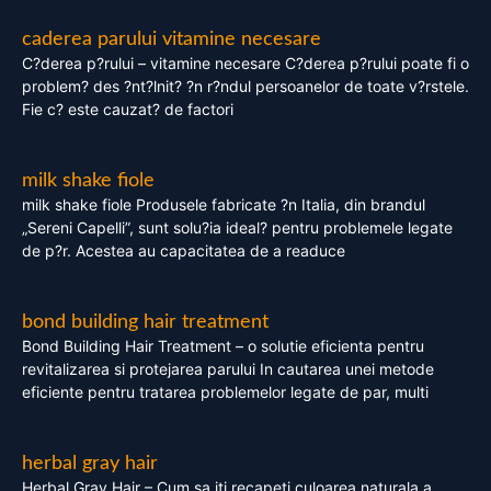
caderea parului vitamine necesare
C?derea p?rului – vitamine necesare C?derea p?rului poate fi o
problem? des ?nt?lnit? ?n r?ndul persoanelor de toate v?rstele.
Fie c? este cauzat? de factori
milk shake fiole
milk shake fiole Produsele fabricate ?n Italia, din brandul
„Sereni Capelli”, sunt solu?ia ideal? pentru problemele legate
de p?r. Acestea au capacitatea de a readuce
bond building hair treatment
Bond Building Hair Treatment – o solutie eficienta pentru
revitalizarea si protejarea parului In cautarea unei metode
eficiente pentru tratarea problemelor legate de par, multi
herbal gray hair
Herbal Gray Hair – Cum sa iti recapeti culoarea naturala a