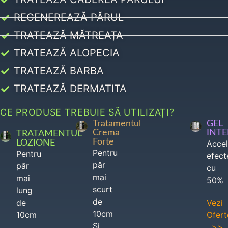
REGENEREAZĂ PĂRUL
TRATEAZĂ MĂTREAȚA
TRATEAZĂ ALOPECIA
TRATEAZĂ BARBA
TRATEAZĂ DERMATITA
CE PRODUSE TREBUIE SĂ UTILIZAȚI?
Tratamentul
GEL
Crema
INT
TRATAMENTUL
Forte
LOZIONE
Acce
Pentru
Pentru
efect
păr
păr
cu
mai
mai
50%
scurt
lung
de
de
Vezi
10cm
10cm
Ofert
Si
>>