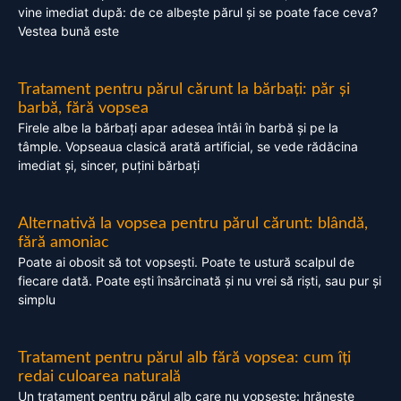
vine imediat după: de ce albește părul și se poate face ceva?
Vestea bună este
Tratament pentru părul cărunt la bărbați: păr și
barbă, fără vopsea
Firele albe la bărbați apar adesea întâi în barbă și pe la
tâmple. Vopseaua clasică arată artificial, se vede rădăcina
imediat și, sincer, puțini bărbați
Alternativă la vopsea pentru părul cărunt: blândă,
fără amoniac
Poate ai obosit să tot vopsești. Poate te ustură scalpul de
fiecare dată. Poate ești însărcinată și nu vrei să riști, sau pur și
simplu
Tratament pentru părul alb fără vopsea: cum îți
redai culoarea naturală
Un tratament pentru părul alb care nu vopsește: hrănește