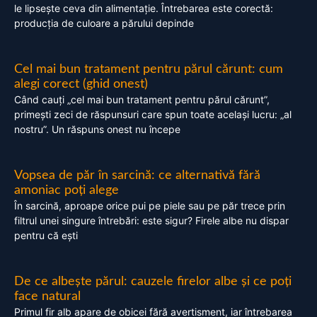
le lipsește ceva din alimentație. Întrebarea este corectă:
producția de culoare a părului depinde
Cel mai bun tratament pentru părul cărunt: cum
alegi corect (ghid onest)
Când cauți „cel mai bun tratament pentru părul cărunt”,
primești zeci de răspunsuri care spun toate același lucru: „al
nostru”. Un răspuns onest nu începe
Vopsea de păr în sarcină: ce alternativă fără
amoniac poți alege
În sarcină, aproape orice pui pe piele sau pe păr trece prin
filtrul unei singure întrebări: este sigur? Firele albe nu dispar
pentru că ești
De ce albește părul: cauzele firelor albe și ce poți
face natural
Primul fir alb apare de obicei fără avertisment, iar întrebarea