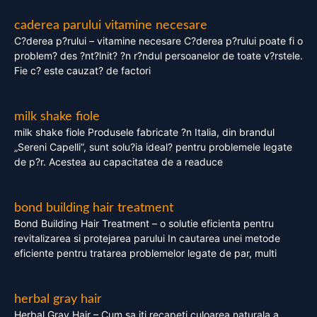
caderea parului vitamine necesare
C?derea p?rului – vitamine necesare C?derea p?rului poate fi o
problem? des ?nt?lnit? ?n r?ndul persoanelor de toate v?rstele.
Fie c? este cauzat? de factori
milk shake fiole
milk shake fiole Produsele fabricate ?n Italia, din brandul
„Sereni Capelli”, sunt solu?ia ideal? pentru problemele legate
de p?r. Acestea au capacitatea de a readuce
bond building hair treatment
Bond Building Hair Treatment – o solutie eficienta pentru
revitalizarea si protejarea parului In cautarea unei metode
eficiente pentru tratarea problemelor legate de par, multi
herbal gray hair
Herbal Gray Hair – Cum sa iti recapeti culoarea naturala a