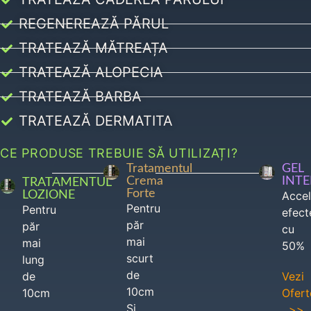
REGENEREAZĂ PĂRUL
TRATEAZĂ MĂTREAȚA
TRATEAZĂ ALOPECIA
TRATEAZĂ BARBA
TRATEAZĂ DERMATITA
CE PRODUSE TREBUIE SĂ UTILIZAȚI?
Tratamentul
GEL
Crema
INT
TRATAMENTUL
Forte
LOZIONE
Acce
Pentru
Pentru
efect
păr
păr
cu
mai
mai
50%
scurt
lung
de
de
Vezi
10cm
10cm
Ofert
Si
>>