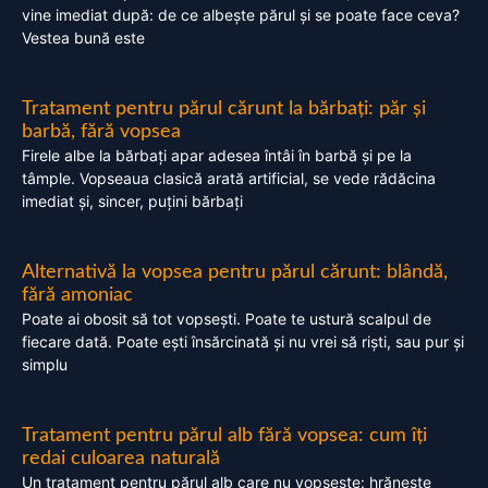
vine imediat după: de ce albește părul și se poate face ceva?
Vestea bună este
Tratament pentru părul cărunt la bărbați: păr și
barbă, fără vopsea
Firele albe la bărbați apar adesea întâi în barbă și pe la
tâmple. Vopseaua clasică arată artificial, se vede rădăcina
imediat și, sincer, puțini bărbați
Alternativă la vopsea pentru părul cărunt: blândă,
fără amoniac
Poate ai obosit să tot vopsești. Poate te ustură scalpul de
fiecare dată. Poate ești însărcinată și nu vrei să riști, sau pur și
simplu
Tratament pentru părul alb fără vopsea: cum îți
redai culoarea naturală
Un tratament pentru părul alb care nu vopsește: hrănește