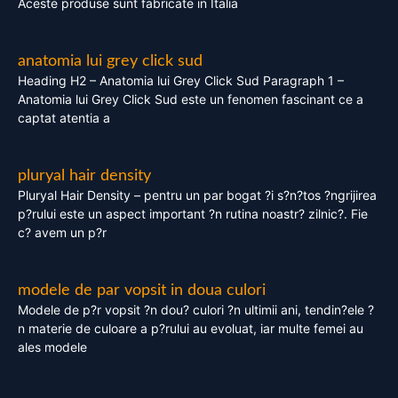
Aceste produse sunt fabricate in Italia
anatomia lui grey click sud
Heading H2 – Anatomia lui Grey Click Sud Paragraph 1 –
Anatomia lui Grey Click Sud este un fenomen fascinant ce a
captat atentia a
pluryal hair density
Pluryal Hair Density – pentru un par bogat ?i s?n?tos ?ngrijirea
p?rului este un aspect important ?n rutina noastr? zilnic?. Fie
c? avem un p?r
modele de par vopsit in doua culori
Modele de p?r vopsit ?n dou? culori ?n ultimii ani, tendin?ele ?
n materie de culoare a p?rului au evoluat, iar multe femei au
ales modele