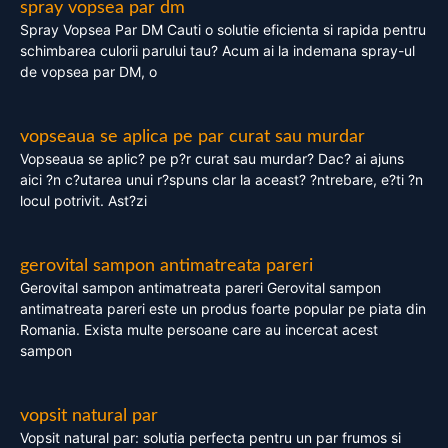
spray vopsea par dm
Spray Vopsea Par DM Cauti o solutie eficienta si rapida pentru
schimbarea culorii parului tau? Acum ai la indemana spray-ul
de vopsea par DM, o
vopseaua se aplica pe par curat sau murdar
Vopseaua se aplic? pe p?r curat sau murdar? Dac? ai ajuns
aici ?n c?utarea unui r?spuns clar la aceast? ?ntrebare, e?ti ?n
locul potrivit. Ast?zi
gerovital sampon antimatreata pareri
Gerovital sampon antimatreata pareri Gerovital sampon
antimatreata pareri este un produs foarte popular pe piata din
Romania. Exista multe persoane care au incercat acest
sampon
vopsit natural par
Vopsit natural par: solutia perfecta pentru un par frumos si