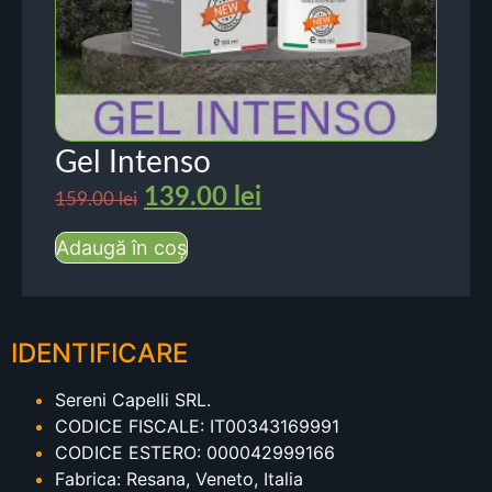
Gel Intenso
139.00
lei
159.00
lei
Adaugă în coș
IDENTIFICARE
Sereni Capelli SRL.
CODICE FISCALE: IT00343169991
CODICE ESTERO: 000042999166
Fabrica: Resana, Veneto, Italia