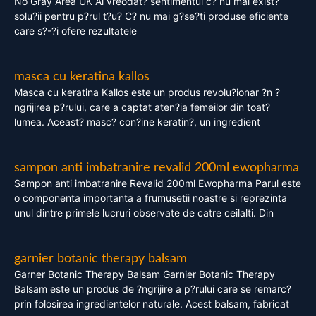
No Gray Area UK Ai vreodat? sentimentul c? nu mai exist?
solu?ii pentru p?rul t?u? C? nu mai g?se?ti produse eficiente
care s?-?i ofere rezultatele
masca cu keratina kallos
Masca cu keratina Kallos este un produs revolu?ionar ?n ?
ngrijirea p?rului, care a captat aten?ia femeilor din toat?
lumea. Aceast? masc? con?ine keratin?, un ingredient
sampon anti imbatranire revalid 200ml ewopharma
Sampon anti imbatranire Revalid 200ml Ewopharma Parul este
o componenta importanta a frumusetii noastre si reprezinta
unul dintre primele lucruri observate de catre ceilalti. Din
garnier botanic therapy balsam
Garner Botanic Therapy Balsam Garnier Botanic Therapy
Balsam este un produs de ?ngrijire a p?rului care se remarc?
prin folosirea ingredientelor naturale. Acest balsam, fabricat