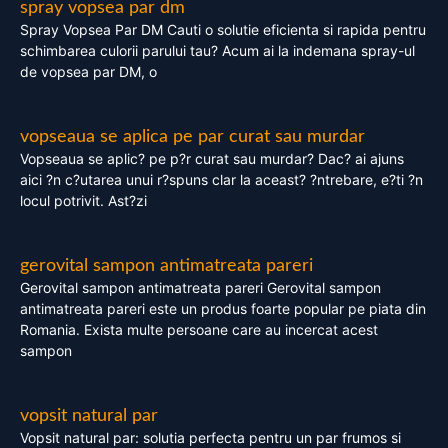
spray vopsea par dm
Spray Vopsea Par DM Cauti o solutie eficienta si rapida pentru
schimbarea culorii parului tau? Acum ai la indemana spray-ul
de vopsea par DM, o
vopseaua se aplica pe par curat sau murdar
Vopseaua se aplic? pe p?r curat sau murdar? Dac? ai ajuns
aici ?n c?utarea unui r?spuns clar la aceast? ?ntrebare, e?ti ?n
locul potrivit. Ast?zi
gerovital sampon antimatreata pareri
Gerovital sampon antimatreata pareri Gerovital sampon
antimatreata pareri este un produs foarte popular pe piata din
Romania. Exista multe persoane care au incercat acest
sampon
vopsit natural par
Vopsit natural par: solutia perfecta pentru un par frumos si