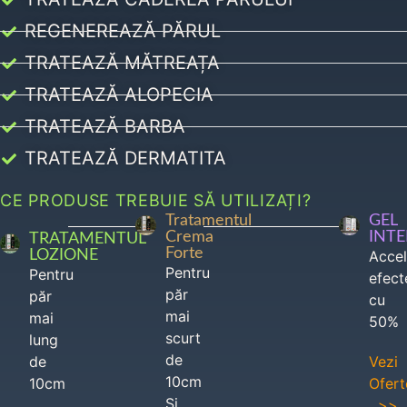
REGENEREAZĂ PĂRUL
TRATEAZĂ MĂTREAȚA
TRATEAZĂ ALOPECIA
TRATEAZĂ BARBA
TRATEAZĂ DERMATITA
CE PRODUSE TREBUIE SĂ UTILIZAȚI?
Tratamentul
GEL
Crema
INT
TRATAMENTUL
Forte
LOZIONE
Acce
Pentru
Pentru
efect
păr
păr
cu
mai
mai
50%
scurt
lung
de
de
Vezi
10cm
10cm
Ofert
Si
>>