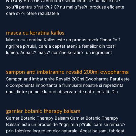
No Gray Area UK Ai vreodat? sentimentul c? nu mai exist?
solu?ii pentru p?rul t?u? C? nu mai g?se?ti produse eficiente
care s?-?i ofere rezultatele
masca cu keratina kallos
Masca cu keratina Kallos este un produs revolu?ionar ?n ?
ngrijirea p?rului, care a captat aten?ia femeilor din toat?
lumea. Aceast? masc? con?ine keratin?, un ingredient
sampon anti imbatranire revalid 200ml ewopharma
Sampon anti imbatranire Revalid 200ml Ewopharma Parul este
o componenta importanta a frumusetii noastre si reprezinta
unul dintre primele lucruri observate de catre ceilalti. Din
garnier botanic therapy balsam
Garner Botanic Therapy Balsam Garnier Botanic Therapy
Balsam este un produs de ?ngrijire a p?rului care se remarc?
prin folosirea ingredientelor naturale. Acest balsam, fabricat