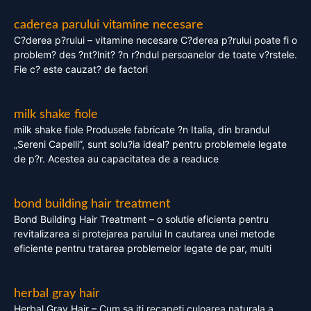
caderea parului vitamine necesare
C?derea p?rului – vitamine necesare C?derea p?rului poate fi o
problem? des ?nt?lnit? ?n r?ndul persoanelor de toate v?rstele.
Fie c? este cauzat? de factori
milk shake fiole
milk shake fiole Produsele fabricate ?n Italia, din brandul
„Sereni Capelli”, sunt solu?ia ideal? pentru problemele legate
de p?r. Acestea au capacitatea de a readuce
bond building hair treatment
Bond Building Hair Treatment – o solutie eficienta pentru
revitalizarea si protejarea parului In cautarea unei metode
eficiente pentru tratarea problemelor legate de par, multi
herbal gray hair
Herbal Gray Hair – Cum sa iti recapeti culoarea naturala a