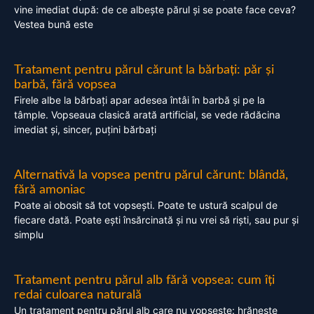
vine imediat după: de ce albește părul și se poate face ceva?
Vestea bună este
Tratament pentru părul cărunt la bărbați: păr și
barbă, fără vopsea
Firele albe la bărbați apar adesea întâi în barbă și pe la
tâmple. Vopseaua clasică arată artificial, se vede rădăcina
imediat și, sincer, puțini bărbați
Alternativă la vopsea pentru părul cărunt: blândă,
fără amoniac
Poate ai obosit să tot vopsești. Poate te ustură scalpul de
fiecare dată. Poate ești însărcinată și nu vrei să riști, sau pur și
simplu
Tratament pentru părul alb fără vopsea: cum îți
redai culoarea naturală
Un tratament pentru părul alb care nu vopsește: hrănește