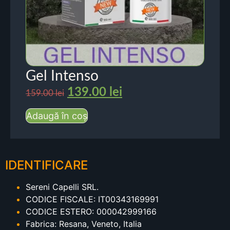
Gel Intenso
139.00
lei
159.00
lei
Adaugă în coș
IDENTIFICARE
Sereni Capelli SRL.
CODICE FISCALE: IT00343169991
CODICE ESTERO: 000042999166
Fabrica: Resana, Veneto, Italia