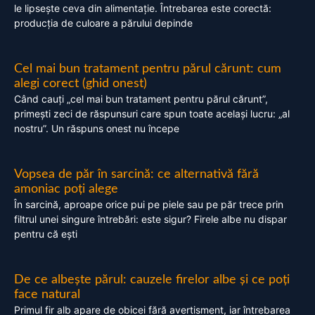
le lipsește ceva din alimentație. Întrebarea este corectă:
producția de culoare a părului depinde
Cel mai bun tratament pentru părul cărunt: cum
alegi corect (ghid onest)
Când cauți „cel mai bun tratament pentru părul cărunt”,
primești zeci de răspunsuri care spun toate același lucru: „al
nostru”. Un răspuns onest nu începe
Vopsea de păr în sarcină: ce alternativă fără
amoniac poți alege
În sarcină, aproape orice pui pe piele sau pe păr trece prin
filtrul unei singure întrebări: este sigur? Firele albe nu dispar
pentru că ești
De ce albește părul: cauzele firelor albe și ce poți
face natural
Primul fir alb apare de obicei fără avertisment, iar întrebarea