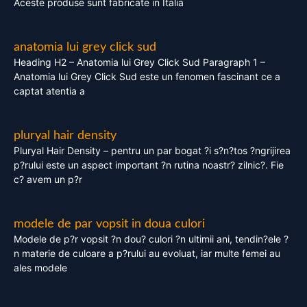
Aceste produse sunt fabricate in Italia
anatomia lui grey click sud
Heading H2 – Anatomia lui Grey Click Sud Paragraph 1 –
Anatomia lui Grey Click Sud este un fenomen fascinant ce a
captat atentia a
pluryal hair density
Pluryal Hair Density – pentru un par bogat ?i s?n?tos ?ngrijirea
p?rului este un aspect important ?n rutina noastr? zilnic?. Fie
c? avem un p?r
modele de par vopsit in doua culori
Modele de p?r vopsit ?n dou? culori ?n ultimii ani, tendin?ele ?
n materie de culoare a p?rului au evoluat, iar multe femei au
ales modele