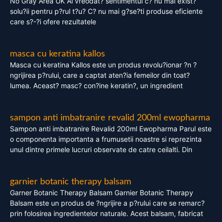
No Gray Area UK Ai vreodat? sentimentul c? nu mai exist?
solu?ii pentru p?rul t?u? C? nu mai g?se?ti produse eficiente
care s?-?i ofere rezultatele
masca cu keratina kallos
Masca cu keratina Kallos este un produs revolu?ionar ?n ?
ngrijirea p?rului, care a captat aten?ia femeilor din toat?
lumea. Aceast? masc? con?ine keratin?, un ingredient
sampon anti imbatranire revalid 200ml ewopharma
Sampon anti imbatranire Revalid 200ml Ewopharma Parul este
o componenta importanta a frumusetii noastre si reprezinta
unul dintre primele lucruri observate de catre ceilalti. Din
garnier botanic therapy balsam
Garner Botanic Therapy Balsam Garnier Botanic Therapy
Balsam este un produs de ?ngrijire a p?rului care se remarc?
prin folosirea ingredientelor naturale. Acest balsam, fabricat