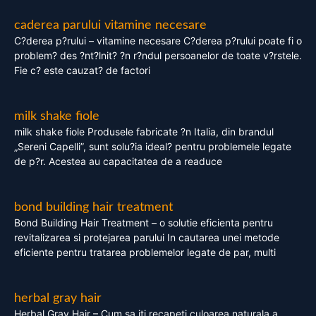
caderea parului vitamine necesare
C?derea p?rului – vitamine necesare C?derea p?rului poate fi o
problem? des ?nt?lnit? ?n r?ndul persoanelor de toate v?rstele.
Fie c? este cauzat? de factori
milk shake fiole
milk shake fiole Produsele fabricate ?n Italia, din brandul
„Sereni Capelli”, sunt solu?ia ideal? pentru problemele legate
de p?r. Acestea au capacitatea de a readuce
bond building hair treatment
Bond Building Hair Treatment – o solutie eficienta pentru
revitalizarea si protejarea parului In cautarea unei metode
eficiente pentru tratarea problemelor legate de par, multi
herbal gray hair
Herbal Gray Hair – Cum sa iti recapeti culoarea naturala a