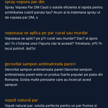
spray vopsea par dm
Spray Vopsea Par DM Cauti o solutie eficienta si rapida pentru
schimbarea culorii parului tau? Acum ai la indemana spray-ul
de vopsea par DM, o
vopseaua se aplica pe par curat sau murdar
Vopseaua se aplic? pe p?r curat sau murdar? Dac? ai ajuns
aici ?n c?utarea unui r?spuns clar la aceast? ?ntrebare, e?ti ?n
locul potrivit. Ast?zi
gerovital sampon antimatreata pareri
Gerovital sampon antimatreata pareri Gerovital sampon
antimatreata pareri este un produs foarte popular pe piata din
Romania. Exista multe persoane care au incercat acest
sampon
vopsit natural par
Vopsit natural par: solutia perfecta pentru un par frumos si