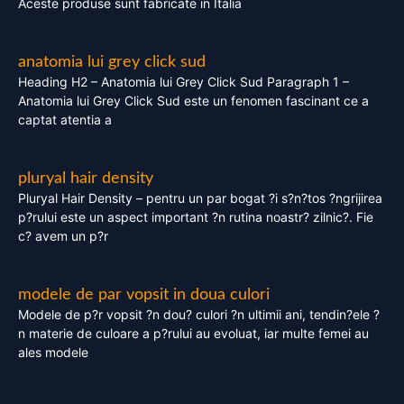
Aceste produse sunt fabricate in Italia
anatomia lui grey click sud
Heading H2 – Anatomia lui Grey Click Sud Paragraph 1 –
Anatomia lui Grey Click Sud este un fenomen fascinant ce a
captat atentia a
pluryal hair density
Pluryal Hair Density – pentru un par bogat ?i s?n?tos ?ngrijirea
p?rului este un aspect important ?n rutina noastr? zilnic?. Fie
c? avem un p?r
modele de par vopsit in doua culori
Modele de p?r vopsit ?n dou? culori ?n ultimii ani, tendin?ele ?
n materie de culoare a p?rului au evoluat, iar multe femei au
ales modele