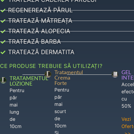
REGENEREAZĂ PĂRUL
TRATEAZĂ MĂTREAȚA
TRATEAZĂ ALOPECIA
TRATEAZĂ BARBA
TRATEAZĂ DERMATITA
CE PRODUSE TREBUIE SĂ UTILIZAȚI?
Tratamentul
GEL
Crema
INT
TRATAMENTUL
Forte
LOZIONE
Acce
Pentru
Pentru
efect
păr
păr
cu
mai
mai
50%
scurt
lung
de
de
Vezi
10cm
10cm
Ofert
Si
>>