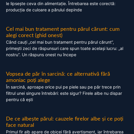
le lipsește ceva din alimentație. Întrebarea este corectă:
producția de culoare a părului depinde
Cel mai bun tratament pentru părul cărunt: cum
alegi corect (ghid onest)
Când cauți „cel mai bun tratament pentru părul cărunt”,
primești zeci de răspunsuri care spun toate același lucru: „al
nostru”. Un răspuns onest nu începe
Vopsea de păr în sarcină: ce alternativă fără
amoniac poți alege
În sarcină, aproape orice pui pe piele sau pe păr trece prin
filtrul unei singure întrebări: este sigur? Firele albe nu dispar
pentru că ești
De ce albește părul: cauzele firelor albe și ce poți
face natural
Primul fir alb apare de obicei fără avertisment, iar întrebarea