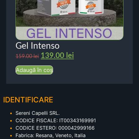
Gel Intenso
139.00
lei
159.00
lei
Adaugă în coș
IDENTIFICARE
Sereni Capelli SRL.
CODICE FISCALE: IT00343169991
CODICE ESTERO: 000042999166
Fabrica: Resana, Veneto, Italia