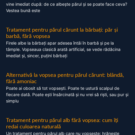
vine imediat după: de ce albește părul și se poate face ceva?
Vestea bună este
Tratament pentru părul cărunt la bărbați: păr și
barbă, fără vopsea
Firele albe la bărbați apar adesea întâi în barbă și pe la
tâmple. Vopseaua clasică arată artificial, se vede rădăcina
imediat și, sincer, puțini bărbați
Alternativă la vopsea pentru părul cărunt: blândă,
fără amoniac
Poate ai obosit să tot vopsești. Poate te ustură scalpul de
fiecare dată. Poate ești însărcinată și nu vrei să riști, sau pur și
simplu
Tratament pentru părul alb fără vopsea: cum îți
redai culoarea naturală
Un tratament pentru părul alb care nu vopsește: hrănește