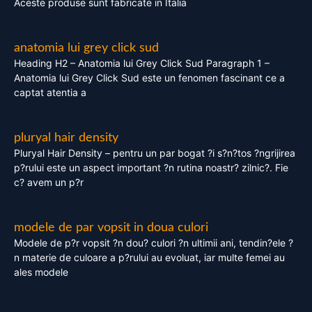
Aceste produse sunt fabricate in Italia
anatomia lui grey click sud
Heading H2 – Anatomia lui Grey Click Sud Paragraph 1 –
Anatomia lui Grey Click Sud este un fenomen fascinant ce a
captat atentia a
pluryal hair density
Pluryal Hair Density – pentru un par bogat ?i s?n?tos ?ngrijirea
p?rului este un aspect important ?n rutina noastr? zilnic?. Fie
c? avem un p?r
modele de par vopsit in doua culori
Modele de p?r vopsit ?n dou? culori ?n ultimii ani, tendin?ele ?
n materie de culoare a p?rului au evoluat, iar multe femei au
ales modele