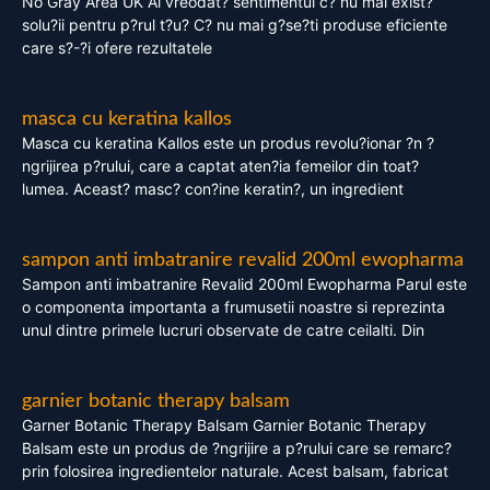
No Gray Area UK Ai vreodat? sentimentul c? nu mai exist?
solu?ii pentru p?rul t?u? C? nu mai g?se?ti produse eficiente
care s?-?i ofere rezultatele
masca cu keratina kallos
Masca cu keratina Kallos este un produs revolu?ionar ?n ?
ngrijirea p?rului, care a captat aten?ia femeilor din toat?
lumea. Aceast? masc? con?ine keratin?, un ingredient
sampon anti imbatranire revalid 200ml ewopharma
Sampon anti imbatranire Revalid 200ml Ewopharma Parul este
o componenta importanta a frumusetii noastre si reprezinta
unul dintre primele lucruri observate de catre ceilalti. Din
garnier botanic therapy balsam
Garner Botanic Therapy Balsam Garnier Botanic Therapy
Balsam este un produs de ?ngrijire a p?rului care se remarc?
prin folosirea ingredientelor naturale. Acest balsam, fabricat