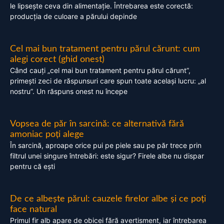
le lipsește ceva din alimentație. Întrebarea este corectă:
producția de culoare a părului depinde
Cel mai bun tratament pentru părul cărunt: cum
alegi corect (ghid onest)
Când cauți „cel mai bun tratament pentru părul cărunt”,
primești zeci de răspunsuri care spun toate același lucru: „al
nostru”. Un răspuns onest nu începe
Vopsea de păr în sarcină: ce alternativă fără
amoniac poți alege
În sarcină, aproape orice pui pe piele sau pe păr trece prin
filtrul unei singure întrebări: este sigur? Firele albe nu dispar
pentru că ești
De ce albește părul: cauzele firelor albe și ce poți
face natural
Primul fir alb apare de obicei fără avertisment, iar întrebarea