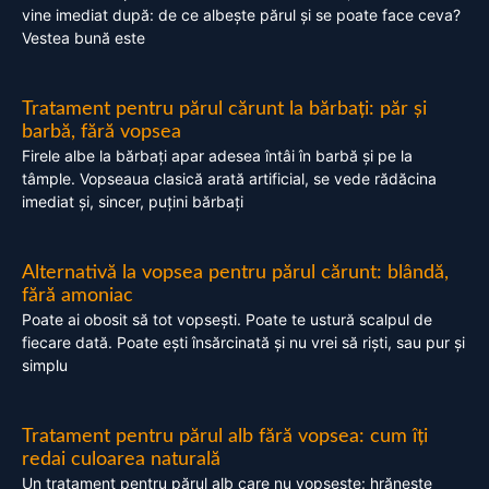
vine imediat după: de ce albește părul și se poate face ceva?
Vestea bună este
Tratament pentru părul cărunt la bărbați: păr și
barbă, fără vopsea
Firele albe la bărbați apar adesea întâi în barbă și pe la
tâmple. Vopseaua clasică arată artificial, se vede rădăcina
imediat și, sincer, puțini bărbați
Alternativă la vopsea pentru părul cărunt: blândă,
fără amoniac
Poate ai obosit să tot vopsești. Poate te ustură scalpul de
fiecare dată. Poate ești însărcinată și nu vrei să riști, sau pur și
simplu
Tratament pentru părul alb fără vopsea: cum îți
redai culoarea naturală
Un tratament pentru părul alb care nu vopsește: hrănește