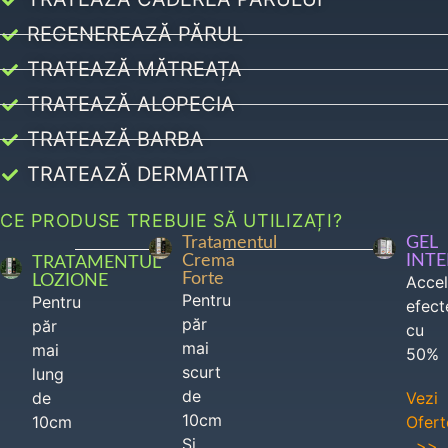
REGENEREAZĂ PĂRUL
TRATEAZĂ MĂTREAȚA
TRATEAZĂ ALOPECIA
TRATEAZĂ BARBA
TRATEAZĂ DERMATITA
CE PRODUSE TREBUIE SĂ UTILIZAȚI?
Tratamentul
GEL
Crema
INT
TRATAMENTUL
Forte
LOZIONE
Acce
Pentru
Pentru
efect
păr
păr
cu
mai
mai
50%
scurt
lung
de
de
Vezi
10cm
10cm
Ofert
Si
>>