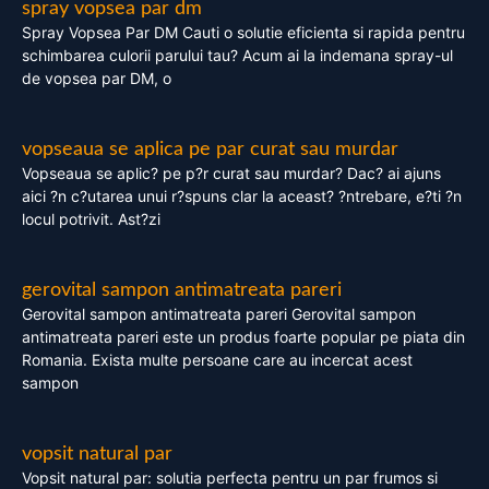
spray vopsea par dm
Spray Vopsea Par DM Cauti o solutie eficienta si rapida pentru
schimbarea culorii parului tau? Acum ai la indemana spray-ul
de vopsea par DM, o
vopseaua se aplica pe par curat sau murdar
Vopseaua se aplic? pe p?r curat sau murdar? Dac? ai ajuns
aici ?n c?utarea unui r?spuns clar la aceast? ?ntrebare, e?ti ?n
locul potrivit. Ast?zi
gerovital sampon antimatreata pareri
Gerovital sampon antimatreata pareri Gerovital sampon
antimatreata pareri este un produs foarte popular pe piata din
Romania. Exista multe persoane care au incercat acest
sampon
vopsit natural par
Vopsit natural par: solutia perfecta pentru un par frumos si