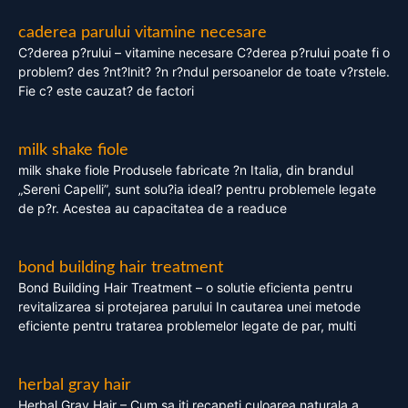
caderea parului vitamine necesare
C?derea p?rului – vitamine necesare C?derea p?rului poate fi o
problem? des ?nt?lnit? ?n r?ndul persoanelor de toate v?rstele.
Fie c? este cauzat? de factori
milk shake fiole
milk shake fiole Produsele fabricate ?n Italia, din brandul
„Sereni Capelli”, sunt solu?ia ideal? pentru problemele legate
de p?r. Acestea au capacitatea de a readuce
bond building hair treatment
Bond Building Hair Treatment – o solutie eficienta pentru
revitalizarea si protejarea parului In cautarea unei metode
eficiente pentru tratarea problemelor legate de par, multi
herbal gray hair
Herbal Gray Hair – Cum sa iti recapeti culoarea naturala a