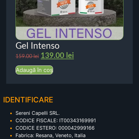
Gel Intenso
139.00
lei
159.00
lei
Adaugă în coș
IDENTIFICARE
Sereni Capelli SRL.
CODICE FISCALE: IT00343169991
CODICE ESTERO: 000042999166
Fabrica: Resana, Veneto, Italia